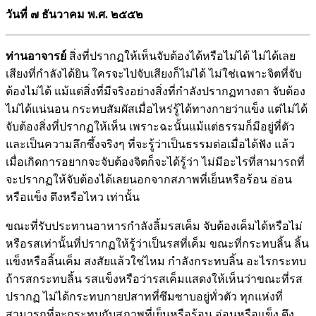
วันที่ ๗ ธันวาคม พ.ศ. ๒๕๕๒
ท่านอาจารย์
สิ่งที่ปรากฏให้เห็นจับต้องได้หรือไม่ได้ ไม่ได้เลย
เสียงที่กำลังได้ยิน ใครจะไปจับเสียงก็ไม่ได้ ไม่ใช่เฉพาะจิตที่จับ
ต้องไม่ได้ แม้แต่สิ่งที่มีจริงอย่างสิ่งที่กำลังปรากฏทางตา จับต้อง
ไม่ได้แน่นอน กระทบสัมผัสเมื่อไหร่รู้ได้ทางกายว่าแข็ง แต่ไม่ได้
จับต้องสิ่งที่ปรากฏให้เห็น เพราะฉะนั้นแม้แต่ธรรมก็มีอยู่ที่ตัว
และเป็นความลึกซึ้งจริงๆ ที่จะรู้ว่าเป็นธรรมต่อเมื่อได้ฟัง แล้ว
เมื่อเกิดการอยากจะจับต้องจิตก็จะได้รู้ว่า ไม่มีอะไรที่สามารถที่
จะปรากฏให้จับต้องได้เลยนอกจากสภาพที่เย็นหรือร้อน อ่อน
หรือแข็ง ตึงหรือไหว เท่านั้น
ขณะที่รับประทานอาหารกำลังลิ้มรสเค็ม จับต้องเค็มได้หรือไม่
หรือรสเท่านั้นที่ปรากฏให้รู้ว่าเป็นรสที่เค็ม ขณะที่กระทบลิ้น ลิ้น
แข็งหรือลิ้นเค็ม สงสัยแล้วใช่ไหม กำลังกระทบลิ้น อะไรกระทบ
ถ้ารสกระทบลิ้น รสแข็งหรือว่ารสเค็มแสดงให้เห็นว่าขณะที่รส
ปรากฏ ไม่ได้กระทบกายปสาทที่ซึมซาบอยู่ทั่วตัว ทุกแห่งที่
สามารถที่จะกระทบกับสภาพที่เย็นหรือร้อน อ่อนหรือแข็ง ตึง