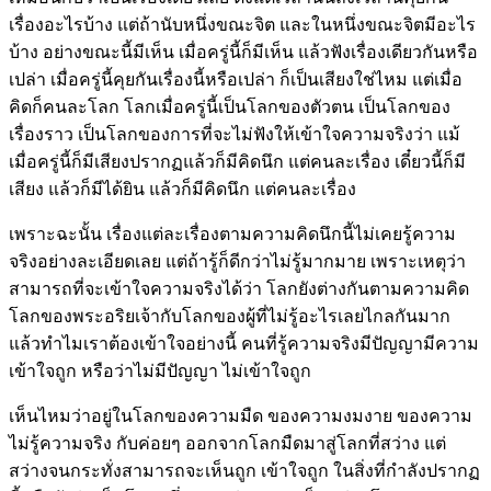
เรื่องอะไรบ้าง แต่ถ้านับหนึ่งขณะจิต และในหนึ่งขณะจิตมีอะไร
บ้าง อย่างขณะนี้มีเห็น เมื่อครู่นี้ก็มีเห็น แล้วฟังเรื่องเดียวกันหรือ
เปล่า เมื่อครู่นี้คุยกันเรื่องนี้หรือเปล่า ก็เป็นเสียงใช่ไหม แต่เมื่อ
คิดก็คนละโลก โลกเมื่อครู่นี้เป็นโลกของตัวตน เป็นโลกของ
เรื่องราว เป็นโลกของการที่จะไม่ฟังให้เข้าใจความจริงว่า แม้
เมื่อครู่นี้ก็มีเสียงปรากฏแล้วก็มีคิดนึก แต่คนละเรื่อง เดี๋ยวนี้ก็มี
เสียง แล้วก็มีได้ยิน แล้วก็มีคิดนึก แต่คนละเรื่อง
เพราะฉะนั้น เรื่องแต่ละเรื่องตามความคิดนึกนี้ไม่เคยรู้ความ
จริงอย่างละเอียดเลย แต่ถ้ารู้ก็ดีกว่าไม่รู้มากมาย เพราะเหตุว่า
สามารถที่จะเข้าใจความจริงได้ว่า โลกยังต่างกันตามความคิด
โลกของพระอริยเจ้ากับโลกของผู้ที่ไม่รู้อะไรเลยไกลกันมาก
แล้วทำไมเราต้องเข้าใจอย่างนี้ คนที่รู้ความจริงมีปัญญามีความ
เข้าใจถูก หรือว่าไม่มีปัญญา ไม่เข้าใจถูก
เห็นไหมว่าอยู่ในโลกของความมืด ของความงมงาย ของความ
ไม่รู้ความจริง กับค่อยๆ ออกจากโลกมืดมาสู่โลกที่สว่าง แต่
สว่างจนกระทั่งสามารถจะเห็นถูก เข้าใจถูก ในสิ่งที่กำลังปรากฏ