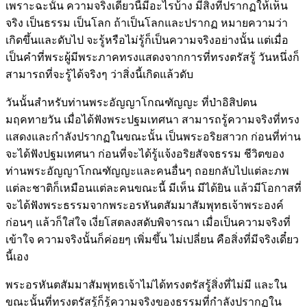
เพราะฉะนั้น ความจริงเดี๋ยวนี้มีอะไรบ้าง มีสิ่งที่ปรากฏให้เห็น
จริง เป็นธรรม เป็นโลก ถ้าเป็นโลกและปรากฏ หมายความว่า
เกิดขึ้นและดับไป จะรู้หรือไม่รู้ก็เป็นความจริงอย่างนั้น แต่เมื่อ
เป็นคำที่พระผู้มีพระภาคทรงแสดงจากการที่ทรงตรัสรู้ วันหนึ่งก็
สามารถที่จะรู้ได้จริงๆ ว่าสิ่งนี้เกิดแล้วดับ
วันนั้นสำหรับท่านพระอัญญาโกณฑัญญะ ที่ป่าอิสิปตน
มฤคทายวัน เมื่อได้ฟังพระปฐมเทศนา สามารถรู้ความจริงที่ทรง
แสดงและกำลังปรากฏในขณะนั้น เป็นพระอริยสาวก ก่อนที่ท่าน
จะได้ฟังปฐมเทศนา ก่อนที่จะได้รู้แจ้งอริยสัจจธรรม ชีวิตของ
ท่านพระอัญญาโกณฑัญญะและคนอื่นๆ ถอยกลับไปแต่ละภพ
แต่ละชาติก็เหมือนแต่ละคนขณะนี้ มีเห็น มีได้ยิน แล้วมีโอกาสที่
จะได้ฟังพระธรรมจากพระอรหันตสัมมาสัมพุทธเจ้าพระองค์
ก่อนๆ แล้วก็ใส่ใจ เงี่ยโสตลงสดับพิจารณา เมื่อเป็นความจริงที่
เข้าใจ ความจริงนั้นก็ค่อยๆ เพิ่มขึ้น ไม่เปลี่ยน คือสิ่งที่มีจริงเดี๋ยว
นี้เอง
พระอรหันตสัมมาสัมพุทธเจ้าไม่ได้ทรงตรัสรู้สิ่งที่ไม่มี และใน
ขณะนั้นที่ทรงตรัสรู้ก็รู้ความจริงของธรรมที่กำลังปรากฏใน