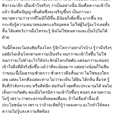
พิจารณาอีก เมื่อเข้าใจจริงๆ ว่าเป็นอย่างนั้น นั่นคือความเข้าใจ
แล้ว นั่นคือปัญญาขั้นต้นซึ่งจะเจริญขึ้นๆ เป็นภาวนา
หมายความว่าจากที่ไม่มีก็มีขึ้น มีน้อยก็เพิ่มขึ้น มากขึ้น จน
กระทั่งรู้ความหมายของพระอริยบุคคล ไม่ใช่ผู้ไม่รู้อะไรเลยทั้ง
สิ้น ได้แต่หวังว่าเมื่อไหร่จะรู้ นั่นไม่ใช่หนทางและเป็นไปไม่ได้
ด้วย
วันนี้ก็คงจะไม่สงสัยเรื่องโลก รู้จักโลกว่าอย่างไรบ้าง รู้ว่ามีจริงๆ
แต่ยังไม่เห็นโลกตามความเป็นจริง จนกว่าจะเข้าใจขึ้น ไม่ใช่
จนกว่าจะไปทำอะไรให้ประจักษ์โลกเกิดดับ แต่จนกว่าจะค่อยๆ
เข้าใจสิ่งที่มีจริงยิ่งขึ้น แม้ว่าทีละน้อยมาก แต่อย่างน้อยก็ไม่ลืม
ว่าขณะนี้เป็นธรรมชั่วคราว ชั่วคราวคือสั้นมาก ไม่ใช่ของใคร
เลย แต่ละโลกคือแต่ละทาง ไม่ว่าจะเห็น ได้ยิน ได้กลิ่น ลิ้มรส รู้
สิ่งที่กำลังกระทบ หรือคิดนึก ต่อกันเร็วสุดที่จะประมาณได้ จนไม่
เห็นการเกิดดับ ต่อเมื่อไหร่มีความเข้าใจขึ้นๆ ค่อยๆ คลายความ
ไม่รู้ เพราะว่าพระธรรมทั้งหมดเพื่อละ ถ้าไม่ลืมคำนี้จะมี
ประโยชน์มาก เพราะว่าถ้าจะติดก็รู้ว่าหลงทาง อะไรทำให้หลง
ความไม่รู้และความติดข้อง