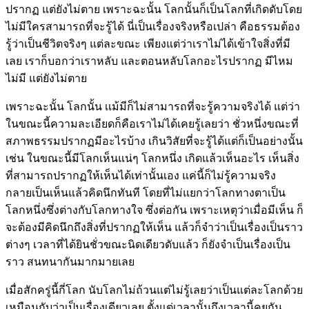
ปรากฏ แต่ยังไม่ตาย เพราะฉะนั้น โลกนั้นก็เป็นโลกที่เกิดดับโดย
ไม่มีใครสามารถที่จะรู้ได้ นี่เป็นเรื่องจริงหรือเปล่า คือธรรมต้อง
รู้ว่าเป็นชีวิตจริงๆ แต่ละขณะ เพียงแต่ว่าเราไม่ได้เข้าใจสิ่งที่มี
เลย เราก็บอกว่าเราหลับ และตอนหลับโลกอะไรปรากฏ มีไหม
ไม่มี แต่ยังไม่ตาย
เพราะฉะนั้น โลกนั้น เเม้มีก็ไม่สามารถที่จะรู้ความจริงได้ แต่ว่า
ในขณะนี้ความละเอียดก็คือเราไม่ได้เคยรู้เลยว่า ชั่วหนึ่งขณะที่
สภาพธรรมปรากฏมีอะไรบ้าง เกินวิสัยที่จะรู้ได้แต่ก็เป็นอย่างนั้น
เช่น ในขณะนี้มีโลกเห็นแน่ๆ โลกหนึ่ง เกิดแล้วเห็นอะไร เห็นสิ่ง
ที่สามารถปรากฏให้เห็นได้เท่านั้นเอง แค่นี้ก็ไม่รู้ความจริง
กลายเป็นเห็นแล้วคิดนึกทันที โดยที่ไม่แยกว่าโลกทางตาเป็น
โลกหนึ่งซึ่งต่างกับโลกทางใจ ซึ่งต่อกัน เพราะเหตุว่าเมื่อมีเห็น ก็
จะต้องมีคิดนึกถึงสิ่งที่ปรากฏให้เห็น แล้วก็จำว่าเป็นเรื่องเป็นราว
ต่างๆ เวลาที่ได้ยินชั่วขณะนิดเดียวดับแล้ว ก็ยังจำเป็นเรื่องเป็น
ราว สนทนากันมากมายเลย
เมื่อสักครู่นี้กี่โลก นับโลกไม่ถ้วนแต่ไม่รู้เลยว่าเป็นแต่ละโลกด้วย
เหมือนกับว่าเป็นเรื่องเดียวเลย ตั้งแต่เวลานั้นถึงเวลานี้คุยกัน