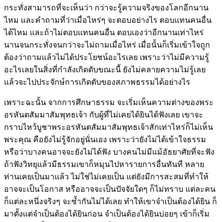
กระทั่งสามารถที่จะเห็นว่า กว่าจะรู้ความจริงของโลกอีกนาน
ไหม และคำถามที่ว่าเมื่อไหร่ๆ จะตอบอย่างไร ตอบแทนคนอื่น
ได้ไหม และถ้าไม่ตอบแทนคนอื่น ตอบเองว่าอีกนานเท่าไหร่
นานจนกระทั่งจนกว่าจะไม่ถามเมื่อไหร่ เมื่อนั้นก็เริ่มเข้าใจถูก
ต้องว่าถามแล้วไม่ได้ประโยชน์อะไรเลย เพราะว่าไม่มีความรู้
อะไรเลยในสิ่งที่กำลังเกิดดับขณะนี้ ยังไม่คลายความไม่รู้เลย
แล้วจะไปประจักษ์การเกิดดับของสภาพธรรมได้อย่างไร
เพราะฉะนั้น จากการศึกษาธรรม จะเริ่มเห็นความต่างของพระ
อรหันตสัมมาสัมพุทธเจ้า กับผู้ที่ไม่เคยได้ยินได้ฟังเลย เขาจะ
กราบไหว้บูชาพระอรหันตสัมมาสัมพุทธเจ้าสักเท่าไหร่ก็ไม่เห็น
พระคุณ คือยังไม่รู้จักอยู่นั่นเอง เพราะว่ายังไม่ได้เข้าใจธรรม
หรือว่าบางคนอาจจะยังไม่ได้ฟัง บางคนไม่มีแม้อัธยาศัยที่จะฟัง
ถ้าฟังวิทยุแล้วมีธรรมเขาก็หมุนไปหารายการอื่นทันที หลาย
ท่านเคยเป็นมาแล้ว ไม่ใช่ไม่เคยเป็น แต่ยังมีการสะสมที่ทำให้
อาจจะเป็นโอกาส หรืออาจจะเป็นปัจจัยใดๆ ก็ไม่ทราบ แต่ละคน
ก็แต่ละหนึ่งจริงๆ จะซ้ำกันไม่ได้เลย ทำให้เขาจำเป็นต้องได้ยิน ก็
มาตั้งแต่จำเป็นต้องได้ยินก่อน จำเป็นต้องได้ยินบ่อยๆ เข้าก็เริ่ม