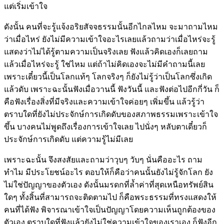
แต่เริ่มเข้าใจ
ดังนั้น คนที่จะรู้แจ้งอริยสัจจธรรมนั้นอีกไกลไหม จะมาถามไหม
ว่าเมื่อไหร่ ยังไม่มีความเข้าใจอะไรเลยแล้วถามว่าเมื่อไหร่จะรู้
แสดงว่าไม่ได้รู้ตามความเป็นจริงเลย ฟังแล้วคิดเองก็เลยถาม
แล้วเมื่อไหร่จะรู้ ใช่ไหม แต่ถ้าไม่คิดเองจะไม่มีคำถามนี้เลย
เพราะเดี๋ยวนี้เป็นโลกแท้ๆ โลกจริงๆ ก็ยังไม่รู้ว่าเป็นโลกซึ่งเกิด
แล้วดับ เพราะฉะนั้นฟังเมื่อวานนี้ ฟังวันนี้ และฟังต่อไปอีกกี่วัน ก็
คือฟังเรื่องสิ่งที่มีจริงและความเข้าใจค่อยๆ เพิ่มขึ้น แล้วรู้ว่า
ตราบใดที่ยังไม่ประจักษ์การเกิดดับของสภาพธรรมเพราะเข้าใจ
ขึ้น บางคนไม่พูดถึงเรื่องการเข้าใจเลย ไปนั่งๆ หลับตาเดี๋ยวก็
ประจักษ์การเกิดดับ แต่ความรู้ไม่มีเลย
เพราะฉะนั้น จึงสงสัยและถามว่าวุบๆ วับๆ นั่นคืออะไร ถาม
ทำไม มีประโยชน์อะไร ตอบให้ก็คือว่าคนนั้นยังไม่รู้จักโลก ยัง
ไม่ใช่ปัญญาของตัวเอง ดังนั้นมรดกที่ล้ำค่าที่สุดเหนือทรัพย์สิน
ใดๆ ทั้งสิ้นที่สามารถจะติดตามไป ก็คือพระธรรมที่ทรงแสดงให้
คนที่ได้ฟัง พิจารณาเข้าใจเป็นปัญญาโดยความเห็นถูกต้องของ
ตัวเอง ตราบใดที่ฟังแล้วยังไม่ใช่ความเข้าใจของเราเอง ก็ฟังอีก