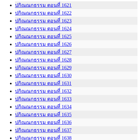
ปกิณณกธรรม ตอนที่ 1621
ปกิณณกธรรม ตอนที่ 1622
ปกิณณกธรรม ตอนที่ 1623
ปกิณณกธรรม ตอนที่ 1624
ปกิณณกธรรม ตอนที่ 1625
ปกิณณกธรรม ตอนที่ 1626
ปกิณณกธรรม ตอนที่ 1627
ปกิณณกธรรม ตอนที่ 1628
ปกิณณกธรรม ตอนที่ 1629
ปกิณณกธรรม ตอนที่ 1630
ปกิณณกธรรม ตอนที่ 1631
ปกิณณกธรรม ตอนที่ 1632
ปกิณณกธรรม ตอนที่ 1633
ปกิณณกธรรม ตอนที่ 1634
ปกิณณกธรรม ตอนที่ 1635
ปกิณณกธรรม ตอนที่ 1636
ปกิณณกธรรม ตอนที่ 1637
ปกิณณกธรรม ตอนที่ 1638