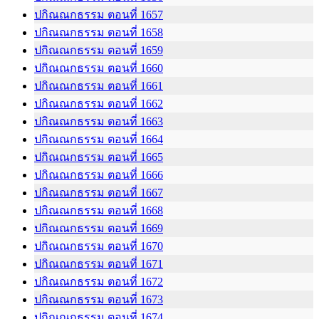
ปกิณณกธรรม ตอนที่ 1657
ปกิณณกธรรม ตอนที่ 1658
ปกิณณกธรรม ตอนที่ 1659
ปกิณณกธรรม ตอนที่ 1660
ปกิณณกธรรม ตอนที่ 1661
ปกิณณกธรรม ตอนที่ 1662
ปกิณณกธรรม ตอนที่ 1663
ปกิณณกธรรม ตอนที่ 1664
ปกิณณกธรรม ตอนที่ 1665
ปกิณณกธรรม ตอนที่ 1666
ปกิณณกธรรม ตอนที่ 1667
ปกิณณกธรรม ตอนที่ 1668
ปกิณณกธรรม ตอนที่ 1669
ปกิณณกธรรม ตอนที่ 1670
ปกิณณกธรรม ตอนที่ 1671
ปกิณณกธรรม ตอนที่ 1672
ปกิณณกธรรม ตอนที่ 1673
ปกิณณกธรรม ตอนที่ 1674