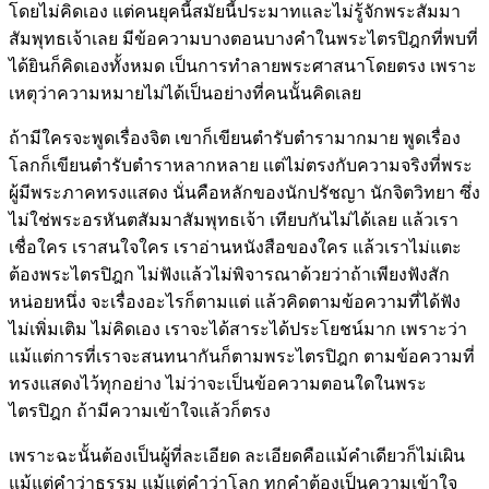
โดยไม่คิดเอง แต่คนยุคนี้สมัยนี้ประมาทและไม่รู้จักพระสัมมา
สัมพุทธเจ้าเลย มีข้อความบางตอนบางคำในพระไตรปิฎกที่พบที่
ได้ยินก็คิดเองทั้งหมด เป็นการทำลายพระศาสนาโดยตรง เพราะ
เหตุว่าความหมายไม่ได้เป็นอย่างที่คนนั้นคิดเลย
ถ้ามีใครจะพูดเรื่องจิต เขาก็เขียนตำรับตำรามากมาย พูดเรื่อง
โลกก็เขียนตำรับตำราหลากหลาย เเต่ไม่ตรงกับความจริงที่พระ
ผู้มีพระภาคทรงแสดง นั่นคือหลักของนักปรัชญา นักจิตวิทยา ซึ่ง
ไม่ใช่พระอรหันตสัมมาสัมพุทธเจ้า เทียบกันไม่ได้เลย แล้วเรา
เชื่อใคร เราสนใจใคร เราอ่านหนังสือของใคร แล้วเราไม่แตะ
ต้องพระไตรปิฎก ไม่ฟังแล้วไม่พิจารณาด้วยว่าถ้าเพียงฟังสัก
หน่อยหนึ่ง จะเรื่องอะไรก็ตามแต่ แล้วคิดตามข้อความที่ได้ฟัง
ไม่เพิ่มเติม ไม่คิดเอง เราจะได้สาระได้ประโยชน์มาก เพราะว่า
แม้แต่การที่เราจะสนทนากันก็ตามพระไตรปิฎก ตามข้อความที่
ทรงแสดงไว้ทุกอย่าง ไม่ว่าจะเป็นข้อความตอนใดในพระ
ไตรปิฎก ถ้ามีความเข้าใจเเล้วก็ตรง
เพราะฉะนั้นต้องเป็นผู้ที่ละเอียด ละเอียดคือแม้คำเดียวก็ไม่เผิน
แม้แต่คำว่าธรรม แม้แต่คำว่าโลก ทุกคำต้องเป็นความเข้าใจ