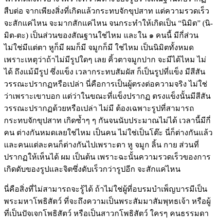
สืบต่อ จากเพียงสิ่งที่เกิดแล้วกระทบจักขุปสาท แต่ความรวดเร็ว
จะสักแค่ไหน จะมากสักแค่ไหน จนกระทำให้เกิดเป็น “นิมิต” (นิ-
มิต-ตะ) เป็นส่วนของสัณฐานใช่ไหม และใน ๑ คนนี้ มีกี่ส่วน
ไม่ใช่มีแต่ตา หูก็มี ผมก็มี จมูกก็มี ใช่ไหม เป็นนิมิตทั้งหมด
เพราะเหตุว่าถ้าไม่มีรูปใดๆ เลย คิ้วตาจมูกปาก จะมีได้ไหม ไม่
ได้ ถึงแม้มีรูป ซึ่งแข็ง เวลากระทบสัมผัส ก็เป็นรูปที่แข็ง มีสีสัน
วรรณะปรากฏหรือเปล่า นี่คือการเป็นผู้ตรงต่อความจริง ไม่ใช่
ว่าเพราะเขาบอก แต่ว่าในขณะที่แข็งปรากฏ ตรงแข็งนั้นมีสีสัน
วรรณะปรากฏด้วยหรือเปล่า ไม่มี ต้องเฉพาะรูปที่สามารถ
กระทบจักขุปสาท เกิดซ้ำๆ ๆ กันจนนับประมาณไม่ได้ เวลานี้มีกี่
คน ต่างกันหมดเลยใช่ไหม เป็นคน ไม่ใช่เป็นโต๊ะ นี่ก็ต่างกันแล้ว
และคนแต่ละคนก็ต่างกันไปเพราะตา หู จมูก ลิ้น กาย ส่วนที่
ปรากฏให้เห็นได้ ผม เป็นต้น เพราะฉะนั้นความรวดเร็วของการ
เกิดดับของรูปและจิตซึ่งดับเร็วกว่ารูปอีก จะสักแค่ไหน
นี่คือสิ่งที่ไม่สามารถจะรู้ได้ ถ้าไม่ใช่ผู้ที่อบรมบำเพ็ญบารมีเป็น
พระมหาโพธิสัตว์ ที่จะถึงความเป็นพระสัมมาสัมพุทธเจ้า หรือผู้
ที่เป็นปัจเจกโพธิสัตว์ หรือเป็นสาวกโพธิสัตว์ ใครๆ คนธรรมดา