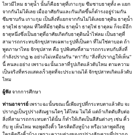
ไหวมีไหม ธาตุน้ำ นั้นก็คือธาตุที่เกาะกุม ซึมซาบธาตุทั้ง ๓ แยก
จากกันไม่ได้เลย เมื่ออาศัยกันและกันเกิดขึ้นก็ดำรงอยู่ร่วมกัน
ซึมซาบกัน เกาะกุม เป็นสิ่งที่แยกจากกันไม่ได้เลยธาตุดิน ธาตุน้ำ
ธาตุไฟ ธาตุลม ที่ใดที่มีธาตุดิน ธาตุน้ำ ธาตุไฟ ธาตุลม ก็จะมีอีก
ธาตุหนึ่งซึ่งเป็นธาตุที่อาศัยเกิดกับธาตุดินน้ำไฟลม เป็นธาตุที่
สามารถกระทบจักขุปสาทเฉพาะรูปที่เป็นตา ที่ไม่ใช่ตาบอด ถ้า
พูดภาษาไทย จักขุปสาท คือ รูปพิเศษที่สามารถกระทบกับสิ่งที่
กำลังปรากฏ ๒ อย่างไม่เหมือนกัน “ตา”กับ “สิ่งที่ปรากฏให้เห็น”
นี้ คนละอย่าง เพราะฉะนั้นเวลาที่รูปเกิดแล้วดับไหม ตามความ
เป็นจริงที่ทรงแสดงเร็วสุดที่จะประมาณได้ จักขุปสาทเกิดแล้วดับ
ไหม
ผู้ฟัง
จากการศึกษา
ท่านอาจารย์
เพราะฉะนั้นขณะนี้เพียงรูปที่กระทบตาแล้วดับ จะ
ปรากฏเป็นรูปร่างสัณฐานใดๆ ได้ไหม ไม่ได้ แต่ถ้าเกิดดับสืบต่อ
สิ่งที่สามารถกระทบตาได้นั้น ก็ทำให้เกิดเป็นสีสันต่างๆ เช่น คิ้ว
กับ หู เห็นไหม พอพูดถึงคิ้ว ใครคิดถึงหูบ้าง หรือเวลาพูดถึงหู
ใครคิดถึงคิ้วบ้าง เพราะความต่างของรูปร่างสัณฐานที่ปรากฏ