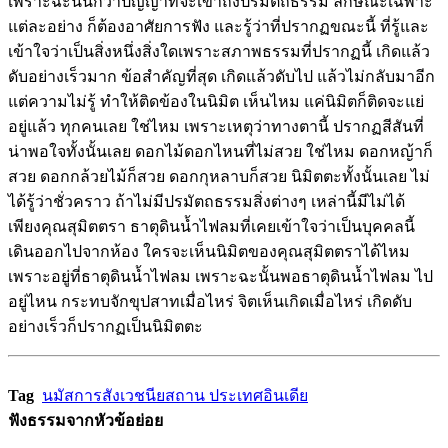
เพราะฉะนั้นกว่าปัญญาที่จะเข้าถึงปรมัตถธรรม ลักษณะเฉพาะ
แต่ละอย่าง ก็ต้องอาศัยการฟัง และรู้ว่าที่ปรากฏขณะนี้ ที่รู้และ
เข้าใจว่าเป็นสิ่งหนึ่งสิ่งใดเพราะสภาพธรรมที่ปรากฏนี้ เกิดแล้ว
ดับอย่างเร็วมาก ข้อสำคัญที่สุด เกิดแล้วดับไป แล้วไม่กลับมาอีก
แต่ความไม่รู้ ทำให้ติดข้องในนิมิต เห็นไหม แค่นิมิตก็ติดจะแย่
อยู่แล้ว ทุกคนเลย ใช่ไหม เพราะเหตุว่าทางตานี้ ปรากฏสีสันที่
น่าพอใจทั้งนั้นเลย ดอกไม้ดอกไหนที่ไม่สวย ใช่ไหม ดอกหญ้าก็
สวย ดอกกล้วยไม้ก็สวย ดอกกุหลาบก็สวย นิมิตตะทั้งนั้นเลย ไม่
ได้รู้ว่าชั่วคราว ถ้าไม่มีปรมัตถธรรมสิ่งต่างๆ เหล่านี้มีไม่ได้
เพียงคุณสุมิตตรา ธาตุดินน้ำไฟลมที่เคยเข้าใจว่าเป็นบุคคลนี้
เดินออกไปจากห้อง ใครจะเห็นนิมิตของคุณสุมิตตราได้ไหม
เพราะอยู่ที่ธาตุดินน้ำไฟลม เพราะฉะนั้นพอธาตุดินน้ำไฟลม ไป
อยู่ไหน กระทบจักขุปสาทเมื่อไหร่ จิตเห็นเกิดเมื่อไหร่ เกิดดับ
อย่างเร็วก็ปรากฏเป็นนิมิตตะ
Tag
นมัสการสังเวชนียสถาน ประเทศอินเดีย
ฟังธรรมจากหัวข้อย่อย