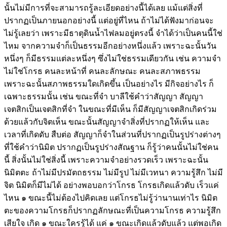
นั้นไม่มีการที่จะสามารถรู้ละเอียดอย่างนี้ได้เลย แม้แต่สิ่งที่
ปรากฏเป็นภายนอกอย่างนี้ แต่อยู่ที่ไหน ถ้าไม่ได้ฟังมาก่อนจะ
ไม่รู้เลยว่า เพราะมีธาตุดินน้ำไฟลมอยู่ตรงนี้ จำได้ว่าเป็นคนนี้ใช่
ไหม จากความจำก็เป็นธรรมอีกอย่างหนึ่งแล้ว เพราะฉะนั้นวัน
หนึ่งๆ ก็มีธรรมแต่ละหนึ่งๆ ซึ่งไม่ใช่ธรรมเดียวกัน เช่น ความจำ
ไม่ใช่โกรธ คนละหน้าที่ คนละลักษณะ คนละสภาพธรรม
เพราะฉะนั้นสภาพธรรมใดเกิดขึ้น เป็นอย่างไร มีกิจอย่างไร ก็
เฉพาะธรรมนั้น เช่น ขณะที่จำ บาลีใช้คำว่าสัญญา สัญญา
เจตสิกเป็นเจตสิกที่จำ ในขณะที่มีเห็น ก็มีสัญญาเจตสิกเกิดร่วม
ด้วยแล้วกับจิตเห็น ขณะนั้นสัญญาจำสิ่งที่ปรากฏให้เห็น และ
เวลาที่เกิดดับ สืบต่อ สัญญาก็จำในส่วนที่ปรากฏเป็นรูปร่างต่างๆ
ที่ใช้คำว่านิมิต ปรากฏเป็นรูปร่างสัณฐาน ก็รู้ว่าคนนั้นไม่ใช่คน
นี้ สิ่งนั้นไม่ใช่สิ่งนี้ เพราะความจำอย่างรวดเร็ว เพราะฉะนั้น
นิมิตตะ ถ้าไม่มีปรมัตถธรรม ไม่มีรูป ไม่มีเวทนา ความรู้สึก ไม่มี
จิต นิมิตก็มีไม่ได้ อย่างพอบอกว่าโกรธ โกรธเกิดแล้วดับ เร็วแค่
ไหน ๑ ขณะนี้ไม่ต้องไปคิดเลย แต่โกรธไม่รู้ว่านานเท่าไร นิมิต
ตะของความโกรธก็ปรากฏลักษณะที่เป็นความโกรธ ความรู้สึก
เสียใจ เกิด ๑ ขณะใครรู้ได้ แค่ ๑ ขณะเกิดแล้วดับแล้ว แต่พอเกิด