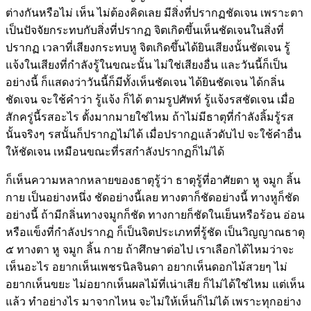
ต่างกันหรือไม่ เห็น ไม่ต้องคิดเลย มีสิ่งที่ปรากฏชัดเจน เพราะตา
เป็นปัจจัยกระทบกับสิ่งที่ปรากฏ จิตเกิดขึ้นเห็นชัดเจนในสิ่งที่
ปรากฏ เวลาที่เสียงกระทบหู จิตเกิดขึ้นได้ยินเสียงนั้นชัดเจน รู้
แจ้งในเสียงที่กำลังรู้ในขณะนั้น ไม่ใช่เสียงอื่น และวันนี้ก็เป็น
อย่างนี้ ก็แสดงว่าวันนี้ก็มีทั้งเห็นชัดเจน ได้ยินชัดเจน ได้กลิ่น
ชัดเจน จะใช้คำว่า รู้แจ้ง ก็ได้ ตามรูปศัพท์ รู้แจ้งรสชัดเจน เมื่อ
สักครู่นี้รสอะไร ตั้งมากมายใช่ไหม ถ้าไม่มีธาตุที่กำลังลิ้มรู้รส
นั้นจริงๆ รสนั้นก็ปรากฏไม่ได้ เมื่อปรากฏแล้วดับไป จะใช้คำอื่น
ให้ชัดเจน เหมือนขณะที่รสกำลังปรากฏก็ไม่ได้
ก็เห็นความหลากหลายของธาตุรู้ว่า ธาตุรู้ที่อาศัยตา หู จมูก ลิ้น
กาย เป็นอย่างหนึ่ง ชัดอย่างนี้เลย ทางตาก็ชัดอย่างนี้ ทางหูก็ชัด
อย่างนี้ ถ้ามีกลิ่นทางจมูกก็ชัด ทางกายก็ชัดในเย็นหรือร้อน อ่อน
หรือแข็งที่กำลังปรากฏ ก็เป็นจิตประเภทที่รู้ชัด เป็นวิญญาณธาตุ
๕ ทางตา หู จมูก ลิ้น กาย ถ้าศึกษาต่อไป เราเลือกได้ไหมว่าจะ
เห็นอะไร อยากเห็นเพชรนิลจินดา อยากเห็นดอกไม้สวยๆ ไม่
อยากเห็นขยะ ไม่อยากเห็นผลไม้ที่เน่าเสีย ก็ไม่ได้ใช่ไหม แต่เห็น
แล้ว ทำอย่างไร มาจากไหน จะไม่ให้เห็นก็ไม่ได้ เพราะทุกอย่าง