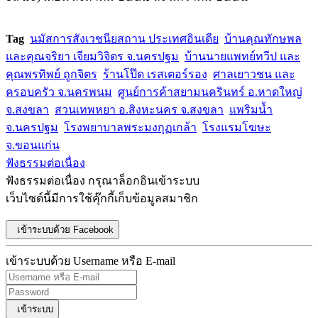
Tag
นมัสการสังเวชนียสถาน ประเทศอินเดีย
บ้านคุณทักษพล
และคุณจริยา เจียมวิจิตร จ.นครปฐม
บ้านนายแพทย์ทวีป และ
คุณพรทิพย์ ถูกจิตร
ร้านโป๊ด เรสเตอร์รอง
ศาลเยาวชน และ
ครอบครัว จ.นครพนม
ศูนย์การค้าสยามนครินทร์ อ.หาดใหญ่
จ.สงขลา
สวนเทพหยา อ.สิงหะนคร จ.สงขลา
แพริมน้ำ
จ.นครปฐม
โรงพยาบาลพระมงกุฏเกล้า
โรงแรมโฆษะ
จ.ขอนแก่น
ฟังธรรมต่อเนื่อง
ฟังธรรมต่อเนื่อง กรุณาล็อกอินเข้าระบบ
เว็บไซต์นี้มีการใช้คุ๊กกี้เก็บข้อมูลสมาชิก
เข้าระบบด้วย Facebook
เข้าระบบด้วย Username หรือ E-mail
เข้าระบบ