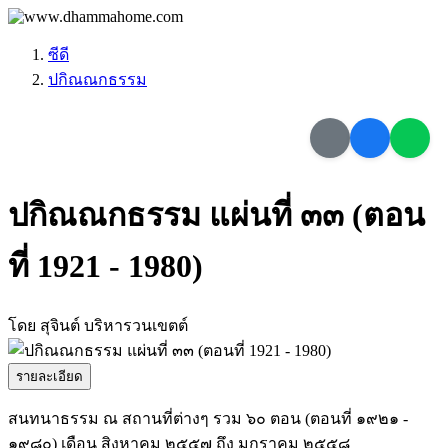
ซีดี
ปกิณณกธรรม
ปกิณณกธรรม แผ่นที่ ๓๓ (ตอน
ที่ 1921 - 1980)
โดย สุจินต์ บริหารวนเขตต์
รายละเอียด
สนทนาธรรม ณ สถานที่ต่างๆ รวม ๖๐ ตอน (ตอนที่ ๑๙๒๑ -
๑๙๘๐) เดือน สิงหาคม ๒๕๕๗ ถึง มกราคม ๒๕๕๘