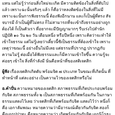
แทน แต่ไม่รู้ว่าก่อนสิ่งใหม่จะเกิด มีความติดข้องในสิ่งที่ดับไป
แล้ว เพราะฉะนั้นจริงๆ แล้ว ก็คือว่าหลงติดข้องในสิ่งที่ไม่มี
เพราะฉะนั้นการฟังธรรมนี้ ต้องฟังอีกนาน และก็เป็นผู้ที่ตรง สัจ
จบารมี ถ้าเป็นผู้ที่ไม่ตรง ก็ไม่สามารถที่จะเข้าถึงธรรมอย่างถูก
ต้องได้ ก็เป็นตัวเรา ที่อยากจะมีปัญญามากๆ รีบเร่งไปสำนัก
ปฏิบัติ ๑๐ วัน ๒๐ วัน เดือนหนึ่ง หรือปีหนึ่ง เพราะคิดว่าจะทำให้
เข้าใจธรรม แต่ไม่รู้เลยว่าเดี๋ยวนี้ซิเป็นธรรมที่ต้องเข้าใจ เพราะ
เหตุว่าขณะนี้ อย่างอื่นไม่มีเลย แต่ธรรมที่ปรากฏ ปรากฏกับ
ความไม่รู้ ต่อเมื่อได้ฟังธรรมและก็มีความเข้าใจขึ้น ความรู้จะ
ค่อยๆ เข้าใจ สิ่งที่กำลังมี นั่นคือหน้าที่ของสติเจตสิก
ผู้ฟัง
เรื่องเจตสิกเกิดดับ พร้อมจิต ๗ ประเภท ในขณะที่เกิดนั้น ที่
ทำหน้าที่ แต่ละอย่าง เป็นความไวของเจตสิกหรือไม่
อ.คำปั่น
ความหมายของเจตสิก สภาพธรรมที่เกิดประกอบพร้อม
กับจิต สภาพธรรมทั้ง ๒ เป็นสภาพธรรมที่เกิดพร้อมกัน ในภาษา
ธรรมแสดงไว้เลย ว่าเจตสิกที่เกิดพร้อมกับจิต แสดงไว้ว่า หนึ่งก็
คือ เอกาลัมพณะ หมายความว่ามีอารมณ์เดียวกันกับจิต สองก็
คือเอกุปปาทะ คือหมายความว่า เกิดพร้อมกันกับจิต เอกนิโรธะ