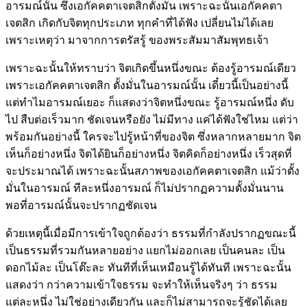
อารมณ์นั้น ซึ่งเอกัคคตาเจตสิกตั้งมั่น เพราะฉะนั้นเอกัคคตา
เจตสิก เกิดกับจิตทุกประเภท ทุกคำที่ได้ฟัง เปลี่ยนไม่ได้เลย
เพราะเหตุว่า มาจากการตรัสรู้ ของพระสัมมาสัมพุทธเจ้า
เพราะฉะนั้นให้ทราบว่า จิตเกิดขึ้นหนึ่งขณะ ต้องรู้อารมณ์เดียว
เพราะเอกัคคตาเจตสิก ตั้งมั่นในอารมณ์นั้น เดี๋ยวนี้เป็นอย่างนี้
แต่ทำไมอารมณ์เยอะ ก็แสดงว่าจิตหนึ่งขณะ รู้อารมณ์หนึ่ง ดับ
ไป สืบต่อเร็วมาก ชัดเจนหรือยัง ไม่มีทาง แค่ได้ฟังใช่ไหม แต่ว่า
พร้อมกันอย่างนี้ ใครจะไปรู้หน้าที่ของจิต ซึ่งหลากหลายมาก จิต
เห็นก็อย่างหนึ่ง จิตได้ยินก็อย่างหนึ่ง จิตคิดก็อย่างหนึ่ง เร็วสุดที่
จะประมาณได้ เพราะฉะนั้นสภาพของเอกัคคตาเจตสิก แม้ว่าตั้ง
มั่นในอารมณ์ ทีละหนึ่งอารมณ์ ก็ไม่ปรากฏความตั้งมั่นนาน
พอที่อารมณ์นั้นจะปรากฏชัดเจน
ด้วยเหตุนี้เมื่อมีการเข้าใจถูกต้องว่า ธรรมที่กำลังปรากฏขณะนี้
เป็นธรรมที่รวมกันหลายอย่าง แยกไม่ออกเลย เป็นคนละ เป็น
ดอกไม้ละ เป็นโต๊ะละ ทันทีที่เห็นเหมือนรู้ได้ทันที เพราะฉะนั้น
แสดงว่า กว่าความเข้าใจธรรม จะทำให้เห็นจริงๆ ว่า ธรรม
แต่ละหนึ่ง ไม่ใช่อย่างเดียวกัน และก็ไม่สามารถจะรู้ชัดได้เลย