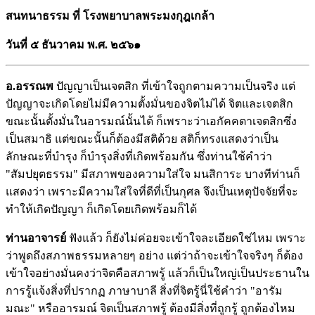
สนทนาธรรม ที่ โรงพยาบาลพระมงกุฎเกล้า
วันที่ ๕ ธันวาคม พ.ศ. ๒๕๖๑
อ.อรรณพ
ปัญญาเป็นเจตสิก ที่เข้าใจถูกตามความเป็นจริง แต่
ปัญญาจะเกิดโดยไม่มีความตั้งมั่นของจิตไม่ได้ จิตและเจตสิก
ขณะนั้นตั้งมั่นในอารมณ์นั้นได้ ก็เพราะว่าเอกัคคตาเจตสิกซึ่ง
เป็นสมาธิ แต่ขณะนั้นก็ต้องมีสติด้วย สติก็ทรงแสดงว่าเป็น
ลักษณะที่บำรุง ก็บำรุงสิ่งที่เกิดพร้อมกัน ซึ่งท่านใช้คำว่า
"สัมปยุตธรรม" มีสภาพของความใส่ใจ มนสิการะ บางทีท่านก็
แสดงว่า เพราะมีความใส่ใจที่ดีที่เป็นกุศล จึงเป็นเหตุปัจจัยที่จะ
ทำให้เกิดปัญญา ก็เกิดโดยเกิดพร้อมก็ได้
ท่านอาจารย์
ฟังแล้ว ก็ยังไม่ค่อยจะเข้าใจละเอียดใช่ไหม เพราะ
ว่าพูดถึงสภาพธรรมหลายๆ อย่าง แต่ว่าถ้าจะเข้าใจจริงๆ ก็ต้อง
เข้าใจอย่างมั่นคงว่าจิตคือสภาพรู้ แล้วก็เป็นใหญ่เป็นประธานใน
การรู้แจ้งสิ่งที่ปรากฏ ภาษาบาลี สิ่งที่จิตรู้นี่ใช้คำว่า "อารัม
มณะ" หรืออารมณ์ จิตเป็นสภาพรู้ ต้องมีสิ่งที่ถูกรู้ ถูกต้องไหม