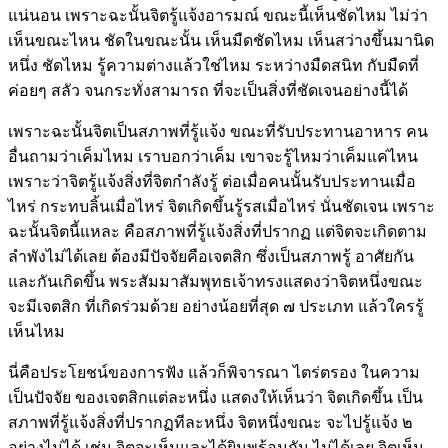
แน่นอน เพราะฉะนั้นจิตรู้แจ้งอารมณ์ ขณะนี้เห็นชัดไหม ไม่ว่า
เห็นขณะไหน ชัดในขณะนั้น เห็นมืดชัดไหม เห็นสว่างขึ้นมานิด
หนึ่ง ชัดไหม รู้ความต่างแล้วใช่ไหม ระหว่างมืดสนิท กับมืดที่
ค่อยๆ สลัว จนกระทั่งสามารถ ที่จะเป็นสิ่งที่ชัดเจนอย่างนี้ได้
เพราะฉะนั้นจิตเป็นสภาพที่รู้แจ้ง ขณะที่รับประทานอาหาร คน
อื่นถามว่าเค็มไหม เราบอกว่าเค็ม เขาจะรู้ไหมว่าเค็มแค่ไหน
เพราะว่าจิตรู้แจ้งสิ่งที่จิตกำลังรู้ ต่อเมื่อคนนั้นรับประทานเมื่อ
ไหร่ กระทบลิ้นเมื่อไหร่ จิตเกิดขึ้นรู้รสเมื่อไหร่ นั่นชัดเจน เพราะ
ฉะนั้นจิตนี้แหละ คือสภาพที่รู้แจ้งสิ่งที่ปรากฏ แต่จิตจะเกิดตาม
ลำพังไม่ได้เลย ต้องมีปัจจัยคือเจตสิก ซึ่งเป็นสภาพรู้ อาศัยกัน
และกันเกิดขึ้น พระสัมมาสัมพุทธเจ้าทรงแสดงว่าจิตหนึ่งขณะ
จะมีเจตสิก ที่เกิดร่วมด้วย อย่างน้อยที่สุด ๗ ประเภท แล้วใครรู้
เห็นไหม
นี่คือประโยชน์ของการฟัง แล้วก็พิจารณา ไตร่ตรอง ในความ
เป็นปัจจัย ของเจตสิกแต่ละหนึ่ง แสดงให้เห็นว่า จิตเกิดขึ้น เป็น
สภาพที่รู้แจ้งสิ่งที่ปรากฏทีละหนึ่ง จิตหนึ่งขณะ จะไปรู้แจ้ง ๒
อย่างไม่ได้ เช่น จิตจะเห็นและได้ยินพร้อมกัน ไม่ได้เลย จิตเห็น