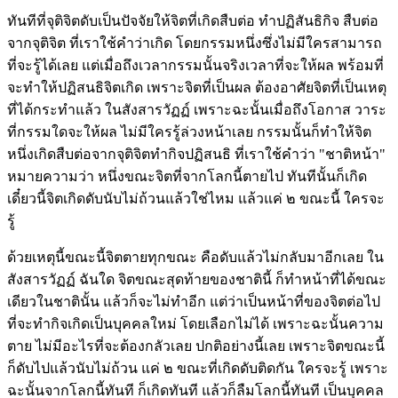
ทันทีที่จุติจิตดับเป็นปัจจัยให้จิตที่เกิดสืบต่อ ทำปฏิสันธิกิจ สืบต่อ
จากจุติจิต ที่เราใช้คำว่าเกิด โดยกรรมหนึ่งซึ่งไม่มีใครสามารถ
ที่จะรู้ได้เลย แต่เมื่อถึงเวลากรรมนั้นจริงเวลาที่จะให้ผล พร้อมที่
จะทำให้ปฏิสนธิจิตเกิด เพราะจิตที่เป็นผล ต้องอาศัยจิตที่เป็นเหตุ
ที่ได้กระทำแล้ว ในสังสารวัฏฏ์ เพราะฉะนั้นเมื่อถึงโอกาส วาระ
ที่กรรมใดจะให้ผล ไม่มีใครรู้ล่วงหน้าเลย กรรมนั้นก็ทำให้จิต
หนึ่งเกิดสืบต่อจากจุติจิตทำกิจปฏิสนธิ ที่เราใช้คำว่า "ชาติหน้า"
หมายความว่า หนึ่งขณะจิตที่จากโลกนี้ตายไป ทันทีนั้นก็เกิด
เดี๋ยวนี้จิตเกิดดับนับไม่ถ้วนแล้วใช่ไหม แล้วแค่ ๒ ขณะนี้ ใครจะ
รู้
ด้วยเหตุนี้ขณะนี้จิตตายทุกขณะ คือดับแล้วไม่กลับมาอีกเลย ใน
สังสารวัฏฏ์ ฉันใด จิตขณะสุดท้ายของชาตินี้ ก็ทำหน้าที่ได้ขณะ
เดียวในชาตินั้น แล้วก็จะไม่ทำอีก แต่ว่าเป็นหน้าที่ของจิตต่อไป
ที่จะทำกิจเกิดเป็นบุคคลใหม่ โดยเลือกไม่ได้ เพราะฉะนั้นความ
ตาย ไม่มีอะไรที่จะต้องกลัวเลย ปกติอย่างนี้เลย เพราะจิตขณะนี้
ก็ดับไปแล้วนับไม่ถ้วน แค่ ๒ ขณะที่เกิดดับติดกัน ใครจะรู้ เพราะ
ฉะนั้นจากโลกนี้ทันที ก็เกิดทันที แล้วก็ลืมโลกนี้ทันที เป็นบุคคล