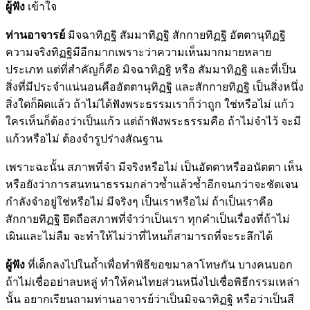
ผู้ฟัง
เข้าใจ
ท่านอาจารย์
มิจฉาทิฏฐิ สัมมาทิฏฐิ สักกายทิฏฐิ อัตตานุทิฏฐิ
ความจริงทิฏฐิมีอีกมากเพราะว่าความเห็นมากมายหลาย
ประเภท แต่ที่สำคัญก็คือ มิจฉาทิฏฐิ หรือ สัมมาทิฏฐิ และที่เป็น
สิ่งที่มีประจำแน่นอนคืออัตตานุทิฏฐิ และสักกายทิฏฐิ เป็นสิ่งหนึ่ง
สิ่งใดก็ผิดแล้ว ถ้าไม่ได้ฟังพระธรรมเราก็ว่าถูก ใช่หรือไม่ แก้ว
ใครเห็นก็ต้องว่าเป็นแก้ว แต่ถ้าฟังพระธรรมคือ ถ้าไม่จำไว้ จะมี
แก้วหรือไม่ ต้องจำรูปร่างสัณฐาน
เพราะฉะนั้น สภาพที่จำ มีจริงหรือไม่ เป็นอัตตาหรืออนัตตา เห็น
หรือยังว่าการสนทนาธรรมกล่าวซ้ำแล้วซ้ำอีกจนกว่าจะชัดเจน
กำลังจำอยู่ใช่หรือไม่ มีจริงๆ เป็นเราหรือไม่ ถ้าเป็นเราคือ
สักกายทิฏฐิ ยึดถือสภาพที่จำว่าเป็นเรา ทุกคำเป็นเรื่องที่ถ้าไม่
เผินและไม่ลืม จะทำให้ไม่ว่าที่ไหนก็สามารถที่จะระลึกได้
ผู้ฟัง
ที่เด็กลงไปในถ้ำเพื่อทำพิธีขอขมาลาโทษกัน บางคนบอก
ถ้าไม่เชื่ออย่าลบหลู่ ทำให้คนไทยส่วนหนึ่งไปเชื่อพิธีกรรมเหล่า
นั้น อยากเรียนถามท่านอาจารย์ว่าเป็นมิจฉาทิฏฐิ หรือว่าเป็นสี