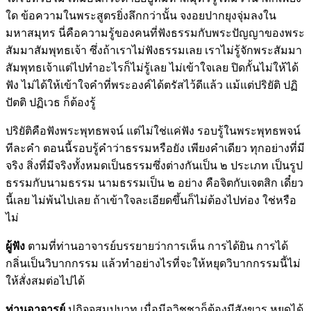
ใด ข้อความในพระสูตรยิ่งลึกกว่านั้น จงอยปากยุงจุ่มลงใน
มหาสมุทร นี่คือความรู้ของคนที่ฟังธรรมกับพระปัญญาของพระ
สัมมาสัมพุทธเจ้า ซึ่งถ้าเราไม่ฟังธรรมเลย เราไม่รู้จักพระสัมมา
สัมพุทธเจ้าแต่ไปทำอะไรก็ไม่รู้เลย ไม่เข้าใจเลย ปิดกั้นไม่ให้ได้
ฟัง ไม่ได้ให้เข้าใจคำที่พระองค์ได้ตรัสไว้ดีแล้ว แม้แต่ปริยัติ ปฏิ
ปัตติ ปฏิเวธ ก็ต้องรู้
ปริยัติคือฟังพระพุทธพจน์ แต่ไม่ใช่แค่ฟัง รอบรู้ในพระพุทธพจน์
ทีละคำ ตอนนี้รอบรู้คำว่าธรรมหรือยัง เพียงคำเดียว ทุกอย่างที่มี
จริง สิ่งที่มีจริงทั้งหมดเป็นธรรมซึ่งต่างกันเป็น ๒ ประเภท เป็นรูป
ธรรมกับนามธรรม นามธรรมเป็น ๒ อย่าง คือจิตกับเจตสิก เดี๋ยว
นี้เลย ไม่พ้นไปเลย ถ้าเข้าใจละเอียดขึ้นก็ไม่ต้องไปท่อง ใช่หรือ
ไม่
ผู้ฟัง
ตามที่ท่านอาจารย์บรรยายว่าการเห็น การได้ยิน การได้
กลิ่นเป็นวิบากกรรม แล้วทำอย่างไรที่จะให้หยุดวิบากกรรมนี้ไม่
ให้สั่งสมต่อไปได้
ท่านอาจารย์
ปฏิจจสมุปบาท เมื่อมีอวิชชาก็ต้องมีสังขาร หยุดได้