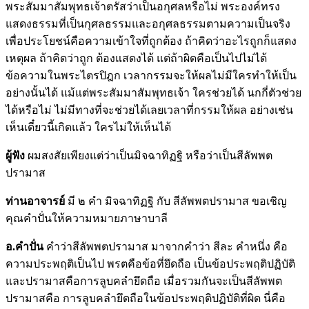
พระสัมมาสัมพุทธเจ้าตรัสว่าเป็นอกุศลหรือไม่ พระองค์ทรง
แสดงธรรมที่เป็นกุศลธรรมและอกุศลธรรมตามความเป็นจริง
เพื่อประโยชน์คือความเข้าใจที่ถูกต้อง ถ้าคิดว่าอะไรถูกก็แสดง
เหตุผล ถ้าคิดว่าถูก ต้องแสดงได้ แต่ถ้าผิดคือเป็นไปไม่ได้
ข้อความในพระไตรปิฎก เวลากรรมจะให้ผลไม่มีใครทำให้เป็น
อย่างนั้นได้ แม้แต่พระสัมมาสัมพุทธเจ้า ใครช่วยได้ นกกี่ตัวช่วย
ได้หรือไม่ ไม่มีทางที่จะช่วยได้เลยเวลาที่กรรมให้ผล อย่างเช่น
เห็นเดี๋ยวนี้เกิดแล้ว ใครไม่ให้เห็นได้
ผู้ฟัง
ผมสงสัยเพียงแต่ว่าเป็นมิจฉาทิฏฐิ หรือว่าเป็นสีลัพพต
ปรามาส
ท่านอาจารย์
มี ๒ คำ มิจฉาทิฏฐิ กับ สีลัพพตปรามาส ขอเชิญ
คุณคำปั่นให้ความหมายภาษาบาลี
อ.คำปั่น
คำว่าสีลัพพตปรามาส มาจากคำว่า สีละ คำหนึ่ง คือ
ความประพฤติเป็นไป พรตคือข้อที่ยึดถือ เป็นข้อประพฤติปฏิบัติ
และปรามาสคือการลูบคลำยึดถือ เมื่อรวมกันจะเป็นสีลัพพต
ปรามาสคือ การลูบคลำยึดถือในข้อประพฤติปฏิบัติที่ผิด นี่คือ