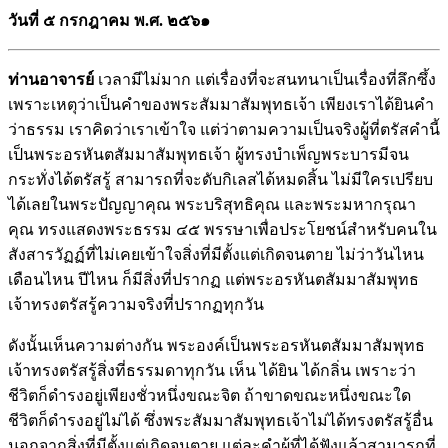
วันที่ ๕ กรกฎาคม พ.ศ. ๒๕๖๑
ท่านอาจารย์
เวลามีไม่มาก แต่เรื่องที่จะสนทนาเป็นเรื่องที่ลึกซึ้ง
เพราะเหตุว่าเป็นคำของพระสัมมาสัมพุทธเจ้า เพียงเราได้ยินคำ
ว่าธรรม เราคิดว่าเราเข้าใจ แต่ว่าตามความเป็นจริงผู้ที่ตรัสคำนี้
เป็นพระอรหันตสัมมาสัมพุทธเจ้า ผู้ทรงบำเพ็ญพระบารมีจน
กระทั่งได้ตรัสรู้ สามารถที่จะดับกิเลสได้หมดสิ้น ไม่มีใครเปรียบ
ได้เลยในพระปัญญาคุณ พระบริสุทธิคุณ และพระมหากรุณา
คุณ ทรงแสดงพระธรรม ๔๕ พรรษาเพื่อประโยชน์สำหรับคนใน
สังสารวัฏฏ์ที่ไม่เคยเข้าใจสิ่งที่มีตั้งแต่เกิดจนตาย ไม่ว่าวันไหน
เดือนไหน ปีไหน ก็มีสิ่งที่ปรากฏ แต่พระอรหันตสัมมาสัมพุทธ
เจ้าทรงตรัสรู้ความจริงที่ปรากฏทุกวัน
ดังนั้นเห็นความต่างกัน พระองค์เป็นพระอรหันตสัมมาสัมพุทธ
เจ้าทรงตรัสรู้สิ่งที่ธรรมดาทุกวัน เห็น ได้ยิน ได้กลิ่น เพราะว่า
ชีวิตก็ดำรงอยู่เพียงชั่วหนึ่งขณะจิต ถ้าขาดขณะหนึ่งขณะใด
ชีวิตก็ดำรงอยู่ไม่ได้ ซึ่งพระสัมมาสัมพุทธเจ้าไม่ได้ทรงตรัสรู้อื่น
นอกจากสิ่งที่มีตั้งแต่เกิดจนตาย แต่ละคำผู้ที่ได้ฟังแล้วสามารถที่