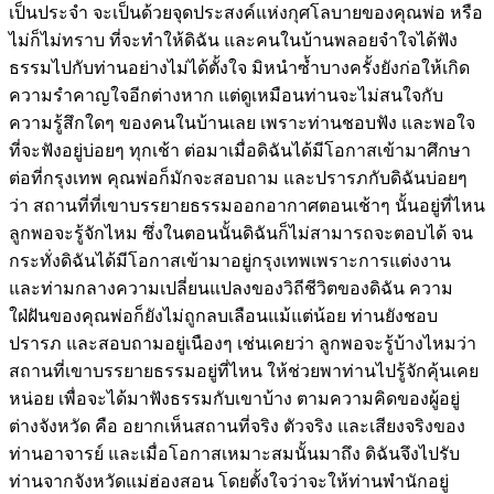
เป็นประจำ จะเป็นด้วยจุดประสงค์แห่งกุศโลบายของคุณพ่อ หรือ
ไม่ก็ไม่ทราบ ที่จะทำให้ดิฉัน และคนในบ้านพลอยจำใจได้ฟัง
ธรรมไปกับท่านอย่างไม่ได้ตั้งใจ มิหนำซ้ำบางครั้งยังก่อให้เกิด
ความรำคาญใจอีกต่างหาก แต่ดูเหมือนท่านจะไม่สนใจกับ
ความรู้สึกใดๆ ของคนในบ้านเลย เพราะท่านชอบฟัง และพอใจ
ที่จะฟังอยู่บ่อยๆ ทุกเช้า ต่อมาเมื่อดิฉันได้มีโอกาสเข้ามาศึกษา
ต่อที่กรุงเทพ คุณพ่อก็มักจะสอบถาม และปรารภกับดิฉันบ่อยๆ
ว่า สถานที่ที่เขาบรรยายธรรมออกอากาศตอนเช้าๆ นั้นอยู่ที่ไหน
ลูกพอจะรู้จักไหม ซึ่งในตอนนั้นดิฉันก็ไม่สามารถจะตอบได้ จน
กระทั่งดิฉันได้มีโอกาสเข้ามาอยู่กรุงเทพเพราะการแต่งงาน
และท่ามกลางความเปลี่ยนแปลงของวิถีชีวิตของดิฉัน ความ
ใฝ่ฝันของคุณพ่อก็ยังไม่ถูกลบเลือนแม้แต่น้อย ท่านยังชอบ
ปรารภ และสอบถามอยู่เนืองๆ เช่นเคยว่า ลูกพอจะรู้บ้างไหมว่า
สถานที่เขาบรรยายธรรมอยู่ที่ไหน ให้ช่วยพาท่านไปรู้จักคุ้นเคย
หน่อย เพื่อจะได้มาฟังธรรมกับเขาบ้าง ตามความคิดของผู้อยู่
ต่างจังหวัด คือ อยากเห็นสถานที่จริง ตัวจริง และเสียงจริงของ
ท่านอาจารย์ และเมื่อโอกาสเหมาะสมนั้นมาถึง ดิฉันจึงไปรับ
ท่านจากจังหวัดแม่ฮ่องสอน โดยตั้งใจว่าจะให้ท่านพำนักอยู่