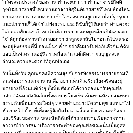
ไม่ตรงจุดประสงค์ของท่าน ท่านจะถามว่า ท่านอาจารย์กิตติ
วุฑโฒบรรยายที่ไหน ท่านอาจารย์สุจินต์บรรยายที่ไหน ห้องไหน
ท่านจะถามเขาตามความเข้าใจของท่านอยู่เสมอ เมื่อมีผู้กรุณา
แนะนำ ท่านก็ได้เข้าไปฟังธรรม และดิฉันก็รู้ได้เลยว่า ท่านคงจะ
ไม่ยอมกลับแน่ๆ ถ้าเขาไม่เลิกบรรยาย และดูเหมือนดิฉันจะเดา
ใจได้ถูกต้อง ท่านหันมาบอกว่า ถ้าลูกจะกลับไปก่อน ก็ไปนะ พ่อ
จะอยู่ฟังธรรมที่นี่ ตอนเย็นๆ ค่ำๆ อย่าลืมมารับพ่อก็แล้วกัน ดิฉัน
แอบเป็นห่วงท่านอยู่นิดๆ เหมือนกัน แต่ก็คิดว่า ผลบุญคงจะ
อำนวยความสะดวกให้คุณพ่อเอง
วันนั้นทั้งวัน คุณพ่อคงมีความสุขกับการฟังธรรมบรรยายตามที่
คุณพ่อปรารถนามานาน คือ อยากเห็นตัวจริง เสียงจริงของผู้
บรรยายที่ล้วนแต่เก่งๆ ทั้งนั้น สังเกตได้จากตอนมารับคุณพ่อ
กลับ ดิฉันมาถึงวัดอีกครั้งตอน ๖ โมงเย็น เห็นท่านนั่งคุยสนทนา
ธรรมกับเพื่อนธรรมใหม่ๆ หลายท่านอย่างมีความสุข สนทนาไป
หัวเราะไป ทั้งๆ ที่เพิ่งจะรู้จักกันไม่นานนี่เอง ด้วยความศรัทธา
และวิริยะของท่าน ขณะนั้นดิฉันมีคำถามกราบเรียนถามท่าน
อาจารย์ว่า กรรม หรือการกระทำของคุณพ่อขณะนั้นเป็นกุศล
กรรม หรืออกุศลกรรม เพราะเป็นครั้งแรก และครั้งเดียวในชีวิต