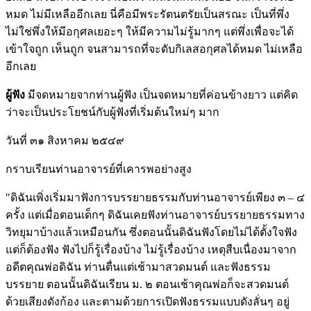
หมด ไม่มีเหลืออีกเลย นี่คือมีพระรัตนตรัยเป็นสรณะ เป็นที่พึ่ง
ไม่ใช่พึ่งให้มีอกุศลเยอะๆ ให้มีความไม่รู้มากๆ แต่พึ่งเพื่อจะได้
เข้าใจถูก เห็นถูก จนสามารถที่จะดับกิเลสอกุศลได้หมด ไม่เหลือ
อีกเลย
ผู้ฟัง
มีจดหมายจากท่านผู้ฟัง เป็นจดหมายที่ค่อนข้างยาว แต่คิด
ว่าจะเป็นประโยชน์กับผู้ฟังที่เริ่มต้นใหม่ๆ มาก
วันที่ ๓๑ สิงหาคม ๒๕๔๙
กราบเรียนท่านอาจารย์ที่เคารพอย่างสูง
"ดิฉันเพิ่งเริ่มมาฟังการบรรยายธรรมกับท่านอาจารย์เพียง ๓ – ๔
ครั้ง แต่เมื่อตอนเด็กๆ ดิฉันเคยฟังท่านอาจารย์บรรยายธรรมทาง
วิทยุมาบ้างแล้วเหมือนกัน ซึ่งตอนนั้นดิฉันฟังโดยไม่ได้ตั้งใจฟัง
แต่ก็ต้องฟัง ฟังไปก็รู้เรื่องบ้าง ไม่รู้เรื่องบ้าง เหตุสืบเนื่องมาจาก
อดีตคุณพ่อดิฉัน ท่านตื่นแต่เช้ามาสวดมนต์ และฟังธรรม
บรรยาย ตอนนั้นดิฉันเรียน ม. ๒ ตอนเช้าคุณพ่อก็จะสวดมนต์
ด้วยเสียงดังก้อง และตามด้วยการเปิดฟังธรรมแบบดังลั่นๆ อยู่