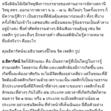
หนึ่งดิฉันได้เปิดวิทยุฟังการบรรยายของท่านอาจารย์ทางสถานี
วิทยุ สทร. ออกอากาศเวลา ๖ น. – ๗ น. ฟังใหม่ๆ ในครั้งแรกๆ ก็
มีความรู้สึกว่า เป็นธรรมที่ดิฉันคุ้นเคยมาก่อนแล้ว ทั้งๆ ที่บาง
ครั้งก็ฟังไม่เข้าใจ แต่ชอบฟัง เหมือนพอจะรู้ข้อธรรมเป็นเค้าลาง
อยู่บ้างค่ะ ซึ่งคำศัพท์ธรรมต่างๆ ดิฉันฟังมาจนคุ้นหู เช่น จิต
เจตสิก รูป และอื่นๆ อีกหลายคำ เพียงแต่ดิฉันไม่รู้ความหมาย
ที่แท้จริงว่า คืออะไร
คุณธิดารัตน์จะอธิบายตรงนี้ไหม จิต เจตสิก รูป
อ.ธิดารัตน์
จิตก็มีลักษณะ คือ เป็นสภาพรู้ที่เป็นใหญ่ในการรู้
ส่วนเจตสิก โดยธรรม ทั้งจิต และเจตสิกต้องมีการเกิดขึ้น และ
เกิดขึ้นจะต้องอาศัยกัน จะไม่มีจิตเพียงอย่างเดียว แต่ในขณะที่มี
จิตต้องมีเจตสิกเกิดร่วมด้วย เพราะฉะนั้น เจตสิกก็เป็นนามธรรม
อีกประเภทหนึ่งที่มีกิจหน้าที่ต่างๆ เฉพาะของเขา เจตสิกก็จะมี
ลักษณะที่ต่างๆ กันไปถึง ๕๒ ประเภท แต่เวลาที่เกิดกับจิตก็ตาม
สมควร จิต ๑ ขณะ หรือ ๑ ประเภท จะมีเจตสิกอย่างน้อย ๗
ประเภท อย่างเช่นจิตเห็น ที่ทำหน้าที่เห็นนั่นเอง นี่คือตัวอย่าง
ส่วนจิตอื่นๆ ก็จะมีจิตที่เป็นกุศลจิต ก็จะต้องมีกุศลเจตสิกที่เกิด