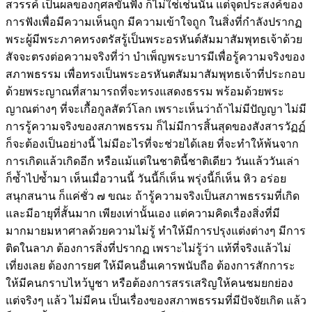
สวรรค์ เป็นผลของกุศลขั้นฟัง ก็ไม่ใช่เช่นนั้น แต่จุดประสงค์ของ
การฟังเพื่อมีความเห็นถูก มีความเข้าใจถูก ในสิ่งที่กำลังปรากฏ
พระผู้มีพระภาคทรงตรัสรู้เป็นพระอรหันต์สัมมาสัมพุทธเจ้าด้วย
สัจจะตรงต่อความจริงที่ว่า บำเพ็ญพระบารมีเพื่อรู้ความจริงของ
สภาพธรรม เพื่อทรงเป็นพระอรหันตสัมมาสัมพุทธเจ้าที่ประกอบ
ด้วยพระญาณที่สามารถที่จะทรงแสดงธรรม พร้อมด้วยพระ
ญาณต่างๆ ที่จะเกื้อกูลสัตว์โลก เพราะเห็นว่าถ้าไม่มีปัญญา ไม่มี
การรู้ความจริงของสภาพธรรม ก็ไม่มีการสิ้นสุดของสังสารวัฏฏ์
ก็จะต้องเป็นอย่างนี้ ไม่มีอะไรที่จะช่วยได้เลย ที่จะทำให้พ้นจาก
การเกิดแล้วเกิดอีก หรือแม้แต่ในชาตินี้ชาติเดียว วันแล้ววันเล่า
ก็ซ้ำไปซ้ำมา เห็นเมื่อวานนี้ วันนี้ก็เห็น พรุ่งนี้ก็เห็น หิว อร่อย
สนุกสนาน ก็แค่ชั่ว ๗ ขณะ ถ้ารู้ความจริงเป็นสภาพธรรมที่เกิด
และมีอายุที่สั้นมาก เพียงเท่านั้นเอง แต่ความคิดเรื่องสิ่งที่มี
มากมายมหาศาลด้วยความไม่รู้ ทำให้มีการปรุงแต่งต่างๆ มีการ
ติดในลาภ ต้องการสิ่งที่ปรากฏ เพราะไม่รู้ว่า แท้ที่จริงแล้วไม่
เที่ยงเลย ต้องการยศ ให้มีคนอื่นเคารพนับถือ ต้องการสักการะ
ให้มีคนกราบไหว้บูชา หรือต้องการสรรเสริญให้คนชมยกย่อง
แต่จริงๆ แล้ว ไม่มีคน เป็นเรื่องของสภาพธรรมที่มีปัจจัยเกิด แล้ว