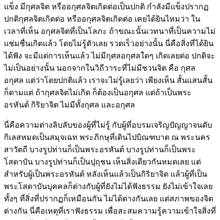
แข็ง มีกุศลจิต หรืออกุศลจิตเกิดต่อเป็นปกติ กำลังมีแข็งปรากฏ
ปกติกุศลจิตเกิดต่อ หรืออกุศลจิตเกิดต่อ เคยได้ยินไหมว่า ใน
เวลาที่เห็น อกุศลจิตที่เป็นโลภะ ถ้าขณะนั้นเวทนาที่เป็นความไม่
แช่มชื่นเกิดแล้ว โดยไม่รู้ตัวเลย รวดเร็วอย่างนั้น นี่คือสิ่งที่ได้ยิน
ได้ฟัง จะมีแต่การเห็นแล้ว ไม่มีกุศลอกุศลใดๆ เกิดเลยต่อ ปกติจะ
ไม่เป็นอย่างนั้น นอกจากในวิถีวาระที่ไม่มีชวนจิต คือ กุศล
อกุศล แต่ว่าโดยปกติแล้ว เราจะไม่รู้เลยว่า เพียงเห็น สั้นแสนสั้น
ก็ตามแต่ ถ้ากุศลจิตไม่เกิด ก็ต้องเป็นอกุศล แต่ถ้าเป็นพระ
อรหันต์ กิริยาจิต ไม่มีทั้งกุศล และอกุศล
นี่คือความต่างลิบลับของผู้ที่ไม่รู้ กับผู้ที่อบรมเจริญปัญญาจนดับ
กิเลสหมดเป็นสมุจเฉท พระภิกษุที่เดินไปบิณฑบาต ณ พระนคร
สาวัตถี บางรูปท่านก็เป็นพระอรหันต์ บางรูปท่านก็เป็นพระ
โสดาบัน บางรูปท่านก็เป็นปุถุชน เห็นสิ่งเดียวกันหมดเลย แต่
สำหรับผู้เป็นพระอรหันต์ หลังเห็นแล้วเป็นกิริยาจิต แล้วผู้ที่เป็น
พระโสดาบันบุคคลก็ต่างกับผู้ที่ยังไม่ได้ฟังธรรม ยังไม่เข้าใจเลย
ทั้งๆ ที่สิ่งที่ปรากฏก็เหมือนกัน ไม่ได้ต่างกันเลย แต่สภาพของจิต
ต่างกัน นี่คือเหตุที่เราฟังธรรม เพื่อสะสมความรู้ความเข้าใจสิ่งที่