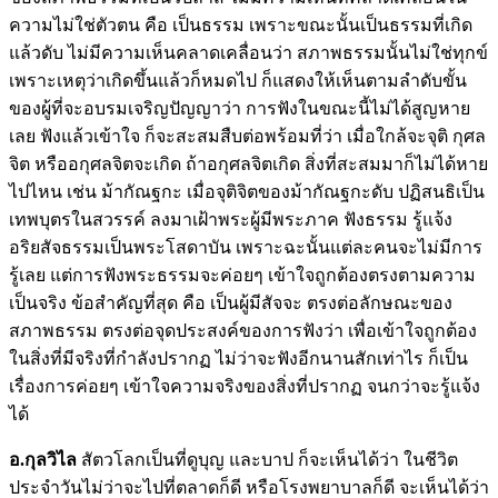
ความไม่ใช่ตัวตน คือ เป็นธรรม เพราะขณะนั้นเป็นธรรมที่เกิด
แล้วดับ ไม่มีความเห็นคลาดเคลื่อนว่า สภาพธรรมนั้นไม่ใช่ทุกข์
เพราะเหตุว่าเกิดขึ้นแล้วก็หมดไป ก็แสดงให้เห็นตามลำดับขั้น
ของผู้ที่จะอบรมเจริญปัญญาว่า การฟังในขณะนี้ไม่ได้สูญหาย
เลย ฟังแล้วเข้าใจ ก็จะสะสมสืบต่อพร้อมที่ว่า เมื่อใกล้จะจุติ กุศล
จิต หรืออกุศลจิตจะเกิด ถ้าอกุศลจิตเกิด สิ่งที่สะสมมาก็ไม่ได้หาย
ไปไหน เช่น ม้ากัณฐกะ เมื่อจุติจิตของม้ากัณฐกะดับ ปฏิสนธิเป็น
เทพบุตรในสวรรค์ ลงมาเฝ้าพระผู้มีพระภาค ฟังธรรม รู้แจ้ง
อริยสัจธรรมเป็นพระโสดาบัน เพราะฉะนั้นแต่ละคนจะไม่มีการ
รู้เลย แต่การฟังพระธรรมจะค่อยๆ เข้าใจถูกต้องตรงตามความ
เป็นจริง ข้อสำคัญที่สุด คือ เป็นผู้มีสัจจะ ตรงต่อลักษณะของ
สภาพธรรม ตรงต่อจุดประสงค์ของการฟังว่า เพื่อเข้าใจถูกต้อง
ในสิ่งที่มีจริงที่กำลังปรากฏ ไม่ว่าจะฟังอีกนานสักเท่าไร ก็เป็น
เรื่องการค่อยๆ เข้าใจความจริงของสิ่งที่ปรากฏ จนกว่าจะรู้แจ้ง
ได้
อ.กุลวิไล
สัตวโลกเป็นที่ดูบุญ และบาป ก็จะเห็นได้ว่า ในชีวิต
ประจำวันไม่ว่าจะไปที่ตลาดก็ดี หรือโรงพยาบาลก็ดี จะเห็นได้ว่า