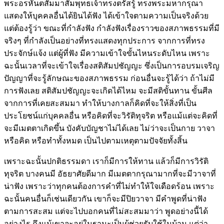
พระอรหันตสัมมาสัมพุทธเจ้าทรงตรัสรู้ ทรงพระมหากรุณา
แสดงให้บุคคลอื่นได้ยินได้ฟัง ได้เข้าใจตามความเป็นจริงด้วย
แต่ต้องรู้ว่า ขณะที่กำลังฟัง กำลังฟังเรื่องราวของสภาพธรรมที่มี
จริงๆ ที่กำลังเป็นอย่างที่ทรงแสดงทุกประการ จากการที่ทรง
ประจักษ์แจ้ง แต่ผู้ที่ฟัง มีความเข้าใจขั้นไหนระดับไหน เพราะ
ฉะนั้นเวลาที่จะเข้าใจเรื่องสติสัมปชัญญะ ซึ่งเป็นการอบรมเจริญ
ปัญญาที่จะรู้ลักษณะของสภาพธรรม ก่อนอื่นจะรู้ได้ว่า ถ้าไม่มี
การฟังเลย สติสัมปชัญญะจะเกิดได้ไหม จะมีสติขั้นทาน ขั้นศีล
จากการที่เคยสะสมมา ทำให้บางกาลก็คิดที่จะให้สิ่งที่เป็น
ประโยชน์แก่บุคคลอื่น หรือคิดที่จะวิรัติทุจริต หรือแม้แต่จะคิดที่
จะมีเมตตาเกิดขึ้น บังคับบัญชาไม่ได้เลย ไม่ว่าจะเป็นกาย วาจา
หรือคิด หรือทำทั้งหมด เป็นไปตามเหตุตามปัจจัยทั้งสิ้น
เพราะฉะนั้นปกติธรรมดา เราก็มีการให้ทาน แล้วก็มีการวิรัติ
ทุจริต บางคนมี อัธยาศัยดีมาก มีเมตตากรุณามากที่จะมีวาจาที่
น่าฟัง เพราะว่าทุกคนต้องการคำที่ไม่ทำให้ใจเดือดร้อน เพราะ
ฉะนั้นคนอื่นก็เช่นเดียวกัน เขาก็จะมีปิยวาจา มีคำพูดที่น่าฟัง
ตามการสะสม แต่จะไปบอกคนที่ไม่สะสมมาว่า พูดอย่างนี้ได้
อย่างไร ถึงแม้เขาจะอยู่ในฐานะเป็นผู้ช่วยรับใช้ในบ้าน แต่ว่า