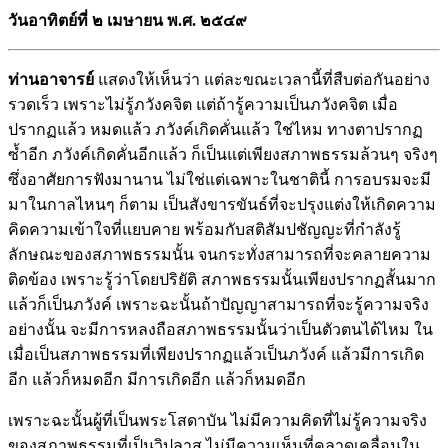
วันอาทิตย์ที่ ๒ เมษายน พ.ศ. ๒๕๔๙
ท่านอาจารย์
แสดงให้เห็นว่า แต่ละขณะเวลานี้ที่สืบต่อกันอย่าง
รวดเร็ว เพราะไม่รู้ภวังคจิต แต่ถ้ารู้ความเป็นภวังคจิต เมื่อ
ปรากฏแล้ว หมดแล้ว ภวังค์เกิดคั่นแล้ว ใช่ไหม ทางตาปรากฏ
ซ้ำอีก ภวังค์เกิดคั่นอีกแล้ว ก็เป็นแต่เพียงสภาพธรรมล้วนๆ จริงๆ
ซึ่งอาศัยการฟังมานาน ไม่ใช่แต่เฉพาะในชาตินี้ การอบรมจะมี
มาในกาลไหนๆ ก็ตาม เป็นสังขารขันธ์ที่จะปรุงแต่งให้เกิดความ
คิดความเข้าใจที่แยบคาย พร้อมกับสติสัมปชัญญะที่กำลังรู้
ลักษณะของสภาพธรรมนั้น จนกระทั่งสามารถที่จะคลายความ
ติดข้อง เพราะรู้ว่าโดยปริยัติ สภาพธรรมนั้นเพียงปรากฏสั้นมาก
แล้วก็เป็นภวังค์ เพราะฉะนั้นถ้าปัญญาสามารถที่จะรู้ความจริง
อย่างนั้น จะมีการหลงถือสภาพธรรมนั้นว่าเป็นตัวตนได้ไหม ใน
เมื่อเป็นสภาพธรรมที่เพียงปรากฏแล้วเป็นภวังค์ แล้วมีการเกิด
อีก แล้วก็หมดอีก มีการเกิดอีก แล้วก็หมดอีก
เพราะฉะนั้นผู้ที่เป็นพระโสดาบัน ไม่มีความคิดที่ไม่รู้ความจริง
ของสภาพธรรมที่เป็นวิปลาส ไม่มีความเห็นที่คลาดเคลื่อนใน