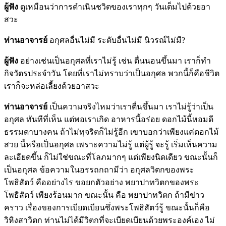
ผู้ฟัง
ดูเหมือนว่าการดำเนินชวิตของเราทุกๆ วันเต็มไปด้วยอา
สวะ
ท่านอาจารย์
อกุศลอื่นไม่มี ระดับอื่นไม่มี นิวรณ์ไม่มี?
ผู้ฟัง
อย่างเช่นเป็นอกุศลที่เราไม่รู้ เช่น ตื่นนอนขึ้นมา เราก็ทำ
กิจวัตรประจำวัน โดยที่เราไม่ทราบว่าเป็นอกุศล พวกนี้ก็คือชีวิต
เราก็จะหล่อเลี้ยงด้วยอาสวะ
ท่านอาจารย์
เป็นความจริงไหมว่าเราตื่นขึ้นมา เราไม่รู้ว่าเป็น
อกุศล ทันทีที่เห็น แต่พอเราเกิด อาหารนี้อร่อย ดอกไม้นี้หอมดี
ธรรมดาบางคน ถ้าไม่ทุจริตก็ไม่รู้อีก เขาบอกว่าเพียงแค่ดอกไม้
สวย นี้หรือเป็นอกุศล เพราะความไม่รู้ แต่ผู้รู้ จะรู้ เริ่มเห็นความ
ละเอียดขึ้น ก็ไม่ใช่ขณะที่โลภมากๆ แต่เพียงนิดเดียว ขณะนั้นก็
เป็นอกุศล ข้อความในอรรถกถามีว่า อกุศลวิตกของพระ
โพธิสัตว์ คืออย่างไร ขอยกตัวอย่าง พยาปาทวิตกของพระ
โพธิสัตว์ เพียงร้อนมาก ขณะนั้น คือ พยาปาทวิตก ถ้ามีข่าว
คราว เรื่องของการเบียดเบียนซึ่งพระโพธิสัตว์รู้ ขณะนั้นก็คือ
วิหิงสาวิตก ท่านไม่ได้มีวิตกที่จะเบียดเบียนด้วยพระองค์เอง ไม่