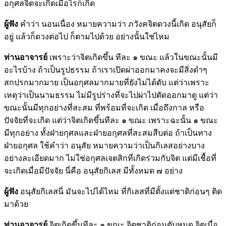
อกุศลจิตจะเกิดเมื่อไรก็เกิด
ผู้ฟัง
คำว่า นอนเนื่อง หมายความว่า ภวังคจิตดวงนี้เกิด อนุสัยก็
อยู่ แล้วก็ดวงต่อไป ก็ตามไปด้วย อย่างนั้นใช่ไหม
ท่านอาจารย์
เพราะว่าจิตเกิดขึ้น ทีละ ๑ ขณะ แล้วในขณะนั้นมี
อะไรบ้าง ถ้าเป็นรูปธรรม ถ้าเราเปิดผ่าออกมาคงจะมีสิ่งดำๆ
สกปรกมากมาย เป็นอกุศลมากมายที่ยังไม่ได้ดับ แต่ว่าเพราะ
เหตุว่าเป็นนามธรรม ไม่มีรูปร่างที่จะไปผ่าไปตัดออกมาดู แต่ว่า
ขณะนั้นมีทุกอย่างที่สะสม ที่พร้อมที่จะเกิด เมื่อถึงกาล หรือ
ปัจจัยที่จะเกิด แต่ว่าจิตเกิดขึ้นทีละ ๑ ขณะ เพราะฉะนั้น ๑ ขณะ
มีทุกอย่าง ทั้งฝ่ายกุศลและฝ่ายอกุศลที่สะสมสืบต่อ ถ้าเป็นทาง
ฝ่ายอกุศล ใช้คำว่า อนุสัย หมายความว่าเป็นกิเลสอย่างบาง
อย่างละเอียดมาก ไม่ใช่อกุศลเจตสิกที่เกิดร่วมกับจิต แต่มีเชื้อที่
จะเกิดเมื่อมีปัจจัย นี่คือ อนุสัยกิเลส มีทั้งหมด ๗ อย่าง
ผู้ฟัง
อนุสัยกิเลสนี่ มันจะไปได้ไหม ที่กิเลสที่มีตั้งแต่ชาติก่อนๆ ติด
มาด้วย
ท่านอาจารย์
จิตเกิดขึ้นทีละ ๑ ขณะ จิตชาติก่อนดับหมด จิตเมื่อ