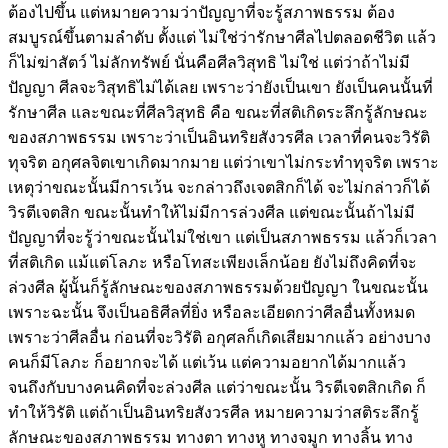
ต้องไปขึ้น แต่หมายความว่าปัญญาที่จะรู้สภาพธรรม ต้อง
สมบูรณ์ขึ้นตามลำดับ ตั้งแต่ ไม่ใช่ว่ารักษาศีลไปตลอดชีวิต แล้ว
ก็ไม่ฆ่าสัตว์ ไม่ลักทรัพย์ นั่นคือศีลวิสุทธิ ไม่ใช่ แต่ว่าถ้าไม่มี
ปัญญา ศีลจะวิสุทธิไม่ได้เลย เพราะว่ายังเป็นเขา ยังเป็นคนนั้นที่
รักษาศีล และขณะที่ศีลวิสุทธิ คือ ขณะที่สติเกิดระลึกรู้ลักษณะ
ของสภาพธรรม เพราะว่าเป็นอินทริยสังวรศีล เวลาที่คนจะวิรัติ
ทุจริต อกุศลจิตเขาเกิดมากมาย แต่ว่าเขาไม่กระทำทุจริต เพราะ
เหตุว่าขณะนั้นมีการเว้น จะกล่าวถึงเจตสิกก็ได้ จะไม่กล่าวก็ได้
วิรตีเจตสิก ขณะนั้นทำให้ไม่มีการล่วงศีล แต่ขณะนั้นถ้าไม่มี
ปัญญาที่จะรู้ว่าขณะนั้นไม่ใช่เขา แต่เป็นสภาพธรรม แล้วก็เวลา
ที่สติเกิด แม้แต่โลภะ หรือโทสะเพียงเล็กน้อย ยังไม่ถึงคิดที่จะ
ล่วงศีล ผู้นั้นก็รู้ลักษณะของสภาพธรรมด้วยปัญญา ในขณะนั้น
เพราะฉะนั้น จึงเป็นอธิศีลที่ยิ่ง หรือละเอียดกว่าศีลอื่นทั้งหมด
เพราะว่าศีลอื่น ก่อนที่จะวิรัติ อกุศลก็เกิดเสียมากแล้ว อย่างบาง
คนก็มีโลภะ ก็อยากจะได้ แต่เว้น แต่ความอยากได้มากแล้ว
จนถึงกับบางคนคิดที่จะล่วงศีล แต่ว่าขณะนั้น วิรตีเจตสิกเกิด ก็
ทำให้วิรัติ แต่ถ้าเป็นอินทริยสังวรศีล หมายความว่าสติระลึกรู้
ลักษณะของสภาพธรรม ทางตา ทางหู ทางจมูก ทางลิ้น ทาง