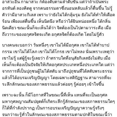
อาสวะอื่น กามาสวะ ก็ต้องดับตามลำดับขั้น แต่ว่าถ้าเป็นพระ
อรหันต์ ลองคิดดู จากคนธรรมดาซึ่งนอนหลับแล้วก็ตื่นขึ้น ไม่รู้
ตัวว่ามีอาสวะกิเลส เพราะว่ายังไม่ได้กลุ้มรุม ยังไม่ได้ทำให้เดือด
ร้อน เพียงแต่ตื่นขึ้น เห็นนิดนึง หรือว่าได้ยินหน่อยหนึ่ง ได้กลิ่น
นิดเดียว ขณะนั้นก็จะเห็นได้ว่า จิตต้องเป็นไปตามวาระคือ เมื่อ
ถึงวาระของอกุศลจิตจะเกิด อกุศลจิตก็ต้องเกิด โดยไม่รู้ตัว
บางคนจะบอกว่า วันหนึ่งๆ เขาไม่ได้มีอกุศล เขาไม่ได้ทำบาป
กรรม เขาไม่ได้โลภ เขาไม่ได้โกรธ เขาไม่หลง นั่นเพราะเหตุว่า
เขาไม่รู้ แต่ผู้รู้จะรู้เลยว่า ถ้าตราบใดที่อนุสัยกิเลสยังไม่ดับ เมื่อ
เห็นก็จะต้องเป็นปัจจัยให้เกิดอกุศลประเภทหนึ่งประเภทใด แต่ว่า
จากการที่เป็นปุถุชนผู้ไม่ได้สดับ มาถึงปุถุชนที่ได้สดับพระธรรม
แล้วก็ได้อบรมเจริญปัญญา โดยเฉพาะสติปัฏฐาน สามารถที่จะ
ระลึกลักษณะของสภาพธรรมแล้วค่อยๆ รู้ค่อยๆ เข้าใจขึ้น
เพราะฉะนั้น ก็มีโอกาสที่ในขณะนี้ที่เห็น แทนที่จะเป็นอกุศล
มหากุศลญาณสัมปยุตต์ก็เกิดระลึกรู้ลักษณะของสภาพธรรมใดๆ
ก็ได้ที่กำลังปรากฏ เป็นการอบรมเจริญปัญญาความรู้จริงๆ
จนกว่าจะรู้ทั่วในลักษณะของสภาพธรรมตามปกติในขณะนี้ว่า