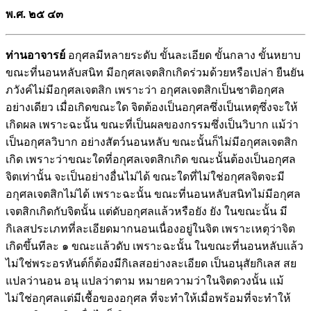
พ.ศ. ๒๕
๔๓
ท่านอาจารย์
อกุศลมีหลายระดับ ขั้นละเอียด ขั้นกลาง ขั้นหยาบ
ขณะที่นอนหลับสนิท มีอกุศลเจตสิกเกิดร่วมด้วยหรือเปล่า ยืนยัน
ภวังค์ไม่มีอกุศลเจตสิก เพราะว่า อกุศลเจตสิกเป็นชาติอกุศล
อย่างเดียว เมื่อเกิดขณะใด จิตต้องเป็นอกุศลซึ่งเป็นเหตุซึ่งจะให้
เกิดผล เพราะฉะนั้น ขณะที่เป็นผลของกรรมซึ่งเป็นวิบาก แม้ว่า
เป็นอกุศลวิบาก อย่างสัตว์นอนหลับ ขณะนั้นก็ไม่มีอกุศลเจตสิก
เกิด เพราะว่าขณะใดที่อกุศลเจตสิกเกิด ขณะนั้นต้องเป็นอกุศล
จิตเท่านั้น จะเป็นอย่างอื่นไม่ได้ ขณะใดที่ไม่ใช่อกุศลจิตจะมี
อกุศลเจตสิกไม่ได้ เพราะฉะนั้น ขณะที่นอนหลับสนิทไม่มีอกุศล
เจตสิกเกิดกับจิตนั้น แต่ดับอกุศลแล้วหรือยัง ยัง ในขณะนั้น มี
กิเลสประเภทที่ละเอียดมากนอนเนื่องอยู่ในจิต เพราะเหตุว่าจิต
เกิดขึ้นทีละ ๑ ขณะแล้วดับ เพราะฉะนั้น ในขณะที่นอนหลับแล้ว
ไม่ใช่พระอรหันต์ก็ต้องมีกิเลสอย่างละเอียด เป็นอนุสัยกิเลส สย
แปลว่านอน อนุ แปลว่าตาม หมายความว่าในจิตดวงนั้น แม้
ไม่ใช่อกุศลแต่มีเชื้อของอกุศล ที่จะทำให้เมื่อพร้อมที่จะทำให้