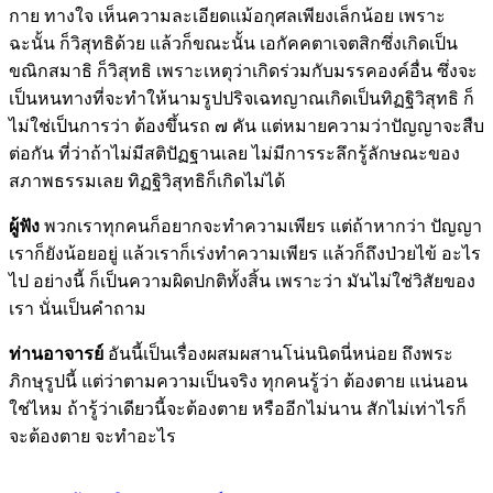
กาย ทางใจ เห็นความละเอียดแม้อกุศลเพียงเล็กน้อย เพราะ
ฉะนั้น ก็วิสุทธิด้วย แล้วก็ขณะนั้น เอกัคคตาเจตสิกซึ่งเกิดเป็น
ขณิกสมาธิ ก็วิสุทธิ เพราะเหตุว่าเกิดร่วมกับมรรคองค์อื่น ซึ่งจะ
เป็นหนทางที่จะทำให้นามรูปปริจเฉทญาณเกิดเป็นทิฏฐิวิสุทธิ ก็
ไม่ใช่เป็นการว่า ต้องขึ้นรถ ๗ คัน แต่หมายความว่าปัญญาจะสืบ
ต่อกัน ที่ว่าถ้าไม่มีสติปัฏฐานเลย ไม่มีการระลึกรู้ลักษณะของ
สภาพธรรมเลย ทิฏฐิวิสุทธิก็เกิดไม่ได้
ผู้ฟัง
พวกเราทุกคนก็อยากจะทำความเพียร แต่ถ้าหากว่า ปัญญา
เราก็ยังน้อยอยู่ แล้วเราก็เร่งทำความเพียร แล้วก็ถึงป่วยไข้ อะไร
ไป อย่างนี้ ก็เป็นความผิดปกติทั้งสิ้น เพราะว่า มันไม่ใช่วิสัยของ
เรา นั่นเป็นคำถาม
ท่านอาจารย์
อันนี้เป็นเรื่องผสมผสานโน่นนิดนี่หน่อย ถึงพระ
ภิกษุรูปนี้ แต่ว่าตามความเป็นจริง ทุกคนรู้ว่า ต้องตาย แน่นอน
ใช่ไหม ถ้ารู้ว่าเดียวนี้จะต้องตาย หรืออีกไม่นาน สักไม่เท่าไรก็
จะต้องตาย จะทำอะไร