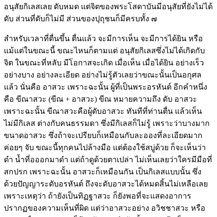
อนุสัยกิเลสเลย ดับหมด แต่จิตของพระโสดาบันมีอนุสัยที่ยังไม่ได้
ดับ ส่วนที่ดับก็ไม่มี ส่วนของปุถุชนก็มีครบทั้ง ๗
สำหรับเวลาที่ตื่นขึ้น ตื่นแล้ว จะมีการเห็น จะมีการได้ยิน หรือ
แม้แต่ในขณะนี้ ขณะไหนก็ตามแต่ อนุสัยกิเลสซึ่งไม่ได้เกิดกับ
จิต ในขณะที่หลับ มีโอกาสจะเกิด เมื่อเห็น เมื่อได้ยิน อย่างเร็ว
อย่างบาง อย่างละเอียด อย่างไม่รู้ตัวเลยว่าขณะนั้นเป็นอกุศล
แล้ว นั่นคือ อาสวะ เพราะฉะนั้น ผู้ที่เป็นพระอรหันต์ อีกคำหนึ่ง
คือ ขีณาสวะ (ขีณ + อาสวะ) ขีณ หมายความถึง ดับ อาสวะ
เพราะฉะนั้น ขีณาสวะคือผู้ดับอาสวะ ทันทีที่ท่านตื่น แล้วเห็น
ไม่มีกิเลส ต่างกับคนธรรมดา ซึ่งมีกิเลสก็ไม่รู้ เพราะว่าบางมาก
ขนาดอาสวะ ซึ่งถ้าจะเปรียบก็เหมือนกับละอองที่ละเอียดมาก
ค่อยๆ จับ ขณะนี้ทุกคนไปล้างมือ แต่ต้องใช้สบู่ด้วย ก็จะเห็นว่า
ดำ น้ำที่อออกมาดำ แต่ถ้าดูด้วยตาเปล่า ไม่เห็นเลยว่าใครมีมือที่
สกปรก เพราะฉะนั้น อาสวะก็เหมือนกัน เป็นกิเลสแบบนั้น ซึ่ง
ด้วยปัญญาระดับอรหันต์ ถึงจะดับอาสวะได้หมดสิ้นไม่เหลือเลย
เพราะเหตุว่า ถ้ายังเป็นทิฏฐาสวะ ก็ยังพอที่จะแสดงอาการ
ปรากฏของความเห็นที่ผิด แต่ว่าอาสวะอย่าง อวิชชาสวะ หรือ