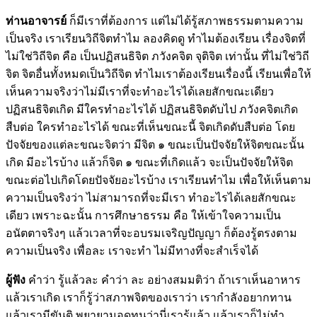
ท่านอาจารย์
ก็มีเราที่ต้องการ แต่ไม่ได้รู้สภาพธรรมตามความ
เป็นจริง เราเรียนวิถีจิตทำไม ลองคิดดู ทำไมต้องเรียน เรื่องจิตที่
ไม่ใช่วิถีจิต คือ เป็นปฏิสนธิจิต ภวังคจิต จุติจิต เท่านั้น ที่ไม่ใช่วิถี
จิต จิตอื่นทั้งหมดเป็นวิถีจิต ทำไมเราต้องเรียนเรื่องนี้ เรียนเพื่อให้
เห็นความจริงว่าไม่มีเราที่จะทำอะไรได้เลยสักขณะเดียว
ปฏิสนธิจิตเกิด มีใครทำอะไรได้ ปฏิสนธิจิตดับไป ภวังคจิตเกิด
สืบต่อ ใครทำอะไรได้ ขณะที่เห็นขณะนี้ จิตเกิดดับสืบต่อ โดย
ปัจจัยของแต่ละขณะจิตว่า มีจิต ๑ ขณะเป็นปัจจัยให้จิตขณะนั้น
เกิด มีอะไรบ้าง แล้วก็จิต ๑ ขณะที่เกิดแล้ว จะเป็นปัจจัยให้จิต
ขณะต่อไปเกิดโดยปัจจัยอะไรบ้าง เราเรียนทำไม เพื่อให้เห็นตาม
ความเป็นจริงว่า ไม่สามารถที่จะมีเรา ทำอะไรได้เลยสักขณะ
เดียว เพราะฉะนั้น การศึกษาธรรม คือ ให้เข้าใจความเป็น
อนัตตาจริงๆ แล้วเวลาที่จะอบรมเจริญปัญญา ก็ต้องรู้ตรงตาม
ความเป็นจริง เพื่อละ เราจะทำ ไม่มีทางที่จะสำเร็จได้
ผู้ฟัง
คำว่า รู้แล้วละ คำว่า ละ อย่างสมมติว่า ถ้าเราเห็นอาหาร
แล้วเราเกิด เราก็รู้ว่าสภาพจิตของเราว่า เรากำลังอยากทาน
แล้วเรามีขันติ พยายามอดทนว่านี่เรารู้แล้ว แล้วเราก็ไม่ทำ