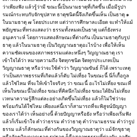
ว่าเพียงฟัง แล้วรู้ว่ามี ขณะนี้เป็นนามธาตุที่เกิดขึ้น เมื่อมีรูปา
รมณ์กระทบกับจักขุปสาท ธาตุชนิดนี้จึงเกิดขึ้นเห็น เป็นธาตุ ๑
ในนามธาตุ ๗ โดยประเภท แต่ว่าการศึกษาละเอียด จะทำให้แม้
พยัญชนะที่ทรงแสดงว่า ธรรมทั้งหมดเป็นธาตุ แต่ก็ยังทรง
อนุเคราะห์ โดยการแสดงลักษณะที่ต่างกัน เป็นนามธาตุกับรูป
ธาตุ แล้วในนามธาตุ เป็นวิญญาณธาตุอะไรบ้าง เพื่อให้เห็น
ความชัดเจนของสภาพธรรมแต่ละหนึ่งๆ วิญญาณธาตุ เรา
เข้าใจได้ว่า หมายความถึง จิตทุกชนิด จิตทุกประเภทเป็น
วิญญาณธาตุ หรือว่าจะใช้คำว่า วิญญาณขันธ์ ก็ได้ เพราะเหตุ
ว่าเป็นสภาพธรรมที่เกิดแล้วก็ดับ ไม่เที่ยง ในขณะนี้ นี่ก็เกื้อกูล
แล้วใช่ไหม ที่จะให้เข้าใจจริงๆ ว่า ขณะนี้ อะไรไม่เที่ยง ขณะที่
เห็นในขณะนี้ไม่เที่ยง ขณะที่คิดนึกไม่เที่ยง ขณะได้ยินไม่เที่ยง
เวทนาความรู้สึกแต่ละอย่างเกิดขึ้นไม่เที่ยง แล้วก็ไม่ใช่ว่าจะ
พร้อมกันได้ใช่ไหม เพียงแค่นี้เราก็สามารถที่จะพิสูจน์ปัญญา
ของเราได้ว่า เห็นอย่างนี้ ด้วยปัญญาหรือยัง หรือว่าเพียงเริ่มฟัง
แล้วก็เริ่มเข้าใจ คำว่าธรรม คำว่าธาตุ คำว่านามธรรม คำว่ารูป
ธรรม แล้วก็ลักษณะที่ต่างกันของวิญญาณธาตุว่า แม้จักขุธาตุ
หรือจักขุวิญญาณธาตุ รูปธาตุ ก็คือสภาพธรรมที่ต่างกัน อาศัย