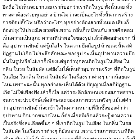
ยึดถือ ไม่เห็นจะยากเลย เราก็บอกว่าเราติดในรูป ทั้งนั้นเลย ทั้ง
ทางตาต้องสวยทุกอย่าง บ้านไม่ว่าจะเป็นอะไรทั้งนั้น การสร้าง
การติดปลั๊กไฟ หรือว่าอะไรๆ ทุกอย่างต้องสวยทั้งหมด เสียงก็
ต้องปรุงให้ประณีต สวยคือเพราะ กลิ่นก็เหมือนกัน สวยคือหอม
เห็นความเป็นสุภะ ความที่น่าพอใจของรูป แล้วก็ติดอย่างมาก นี่
คือ อุปาทานขันธ์ แต่รู้เมื่อไร ในความยึดถือรูป ถ้าขณะนั้น สติ
ปัฏฐานไม่เกิด ไม่ระลึกลักษณะของรูป จะเห็นอุปาทานความยึด
มั่นในรูปหรือไม่เราก็เพียงแต่พูดว่าทุกคนติดในรูปในเสียง ใน
กลิ่น ในรส ในสัมผัส แต่ยังไมได้เห็นตัวอุปาทานจริงๆ ที่ติดในรูป
ในเสียง ในกลิ่น ในรส ในสัมผัส ในเรื่องราวต่างๆ มากน้อยแค่
ไหน เพราะฉะนั้น ทุกอย่างจะเห็นได้ด้วยปัญญาเมื่อสติปัฏฐาน
เกิด ไม่ใช่เพียงฟังแล้วก็เบื่อ แต่ว่าระลึกลักษณะของสภาพธรรม
จนกว่าจะประจักษ์แจ้งลักษณะของสภาพธรรมจริงๆ แม้แต่คำ
ว่า อุปาทานขันธ์ ก็จะเข้าใจในความหมายที่ลึกซึ้งของคำว่า
อุปาทาน ติดมากขนาดไหน ก็ต่อเมื่อสติเกิดแล้วจะรู้ ตามความ
เป็นจริงซึ่งละเอียดขึ้นๆ ๆ ที่เราติดในรูป ในเสียง ในกลิ่น ในรส
ในสัมผัส ในเรื่องราวต่างๆ ก็ยังหยาบ เพราะว่าสภาพธรรมที่ติด
จริงๆ เกิดแล้วก็ดับเร็วมาก แต่เวลาที่มีสภาพธรรมปรากฏ แล้วมี