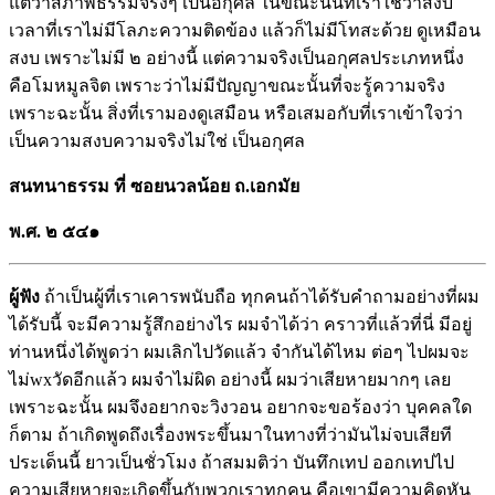
แต่ว่าสภาพธรรมจริงๆ เป็นอกุศล ในขณะนั้นที่เราใช้ว่าสงบ
เวลาที่เราไม่มีโลภะความติดข้อง แล้วก็ไม่มีโทสะด้วย ดูเหมือน
สงบ เพราะไม่มี ๒ อย่างนี้ แต่ความจริงเป็นอกุศลประเภทหนึ่ง
คือโมหมูลจิต เพราะว่าไม่มีปัญญาขณะนั้นที่จะรู้ความจริง
เพราะฉะนั้น สิ่งที่เรามองดูเสมือน หรือเสมอกับที่เราเข้าใจว่า
เป็นความสงบความจริงไม่ใช่ เป็นอกุศล
สนทนาธรรม ที่ ซอยนวลน้อย ถ.เอกมัย
พ.ศ. ๒
๕๔๑
ผู้ฟัง
ถ้าเป็นผู้ที่เราเคารพนับถือ ทุกคนถ้าได้รับคำถามอย่างที่ผม
ได้รับนี้ จะมีความรู้สึกอย่างไร ผมจำได้ว่า คราวที่แล้วที่นี่ มีอยู่
ท่านหนึ่งได้พูดว่า ผมเลิกไปวัดแล้ว จำกันได้ไหม ต่อๆ ไปผมจะ
ไม่wxวัดอีกแล้ว ผมจำไม่ผิด อย่างนี้ ผมว่าเสียหายมากๆ เลย
เพราะฉะนั้น ผมจึงอยากจะวิงวอน อยากจะขอร้องว่า บุคคลใด
ก็ตาม ถ้าเกิดพูดถึงเรื่องพระขึ้นมาในทางที่ว่ามันไม่จบเสียที
ประเด็นนี้ ยาวเป็นชั่วโมง ถ้าสมมติว่า บันทึกเทป ออกเทปไป
ความเสียหายจะเกิดขึ้นกับพวกเราทุกคน คือเขามีความคิดหัน