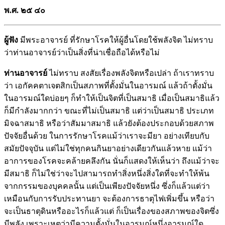
พ.ศ. ­๒๕
๔๐
ผู้ฟัง
มีพระอาจารย์ ที่รักษาโรคให้ผู้อื่นโดยใช้พลังจิต ไม่ทราบ
ว่าท่านอาจารย์ว่าเป็นสิ่งที่น่าเชื่อถือได้หรือไม่
ท่านอาจารย์
ไม่ทราบ สงสัยเรื่องพลังจิตหรือเปล่า ถ้าเราทราบ
ว่า เอกัคคตาเจตสิกเป็นสภาพที่ตั้งมั่นในอารมณ์ แล้วถ้าตั้งมั่น
ในอารมณ์ใดบ่อยๆ ก็ทำให้เป็นจิตที่เป็นสมาธิ เมื่อเป็นสมาธิแล้ว
ก็มีกำลังมากกว่า ขณะที่ไม่เป็นสมาธิ แต่ว่าเป็นสมาธิ ประเภท
มิจฉาสมาธิ หรือว่าสัมมาสมาธิ แล้วยังต้องประกอบด้วยสภาพ
ปัจจัยอื่นด้วย ในการรักษาโรคแม้ว่าเราจะมียา อย่างเทียบกับ
สมัยปัจจุบัน แต่ไม่ใช่ทุกคนกินยาอย่างเดียวกันแล้วหาย แม้ว่า
อาการของโรคจะคล้ายคลึงกัน นั่นก็แสดงให้เห็นว่า ถึงแม้ว่าจะ
มีสมาธิ ก็ไม่ใช่ว่าจะไปสามารถทำสิ่งหนึ่งสิ่งใดที่จะทำให้พ้น
จากกรรมของบุคคลนั้น แต่เป็นเพียงปัจจัยหนึ่ง ซึ่งก็แล้วแต่ว่า
เหมือนกับการรับประทานยา จะต้องการธาตุไฟเพิ่มขึ้น หรือว่า
จะเป็นธาตุดินหรืออะไรก็แล้วแต่ ก็เป็นเรื่องของสภาพของจิตซึ่ง
มีพลัง เพราะเหตุว่ามีความตั้งมั่นในอารมณ์หนึ่งอารมณ์ใด