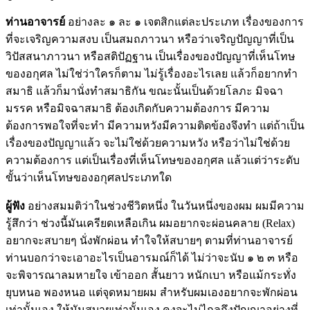
ท่านอาจารย์
อย่างละ ๑ ละ ๑ เจตสิกแต่ละประเภท เรื่องของการ
ที่จะเจริญความสงบ เป็นสมถภาวนา หรือว่าเจริญปัญญาที่เป็น
วิปัสสนาภาวนา หรือสติปัฏฐาน เป็นเรื่องของปัญญาที่เห็นโทษ
ของอกุศล ไม่ใช่ว่าใครก็ตาม ไม่รู้เรื่องอะไรเลย แล้วก็อยากทำ
สมาธิ แล้วก็มานั่งทำสมาธิกัน ขณะนั้นเป็นด้วยโลภะ มิจฉา
มรรค หรือมิจฉาสมาธิ ต้องเกิดกับความต้องการ มีความ
ต้องการพอใจที่จะทำ มีความหวังมีความติดข้องจึงทำ แต่ถ้าเป็น
เรื่องของปัญญาแล้ว จะไม่ใช่ด้วยความหวัง หรือว่าไม่ใช่ด้วย
ความต้องการ แต่เป็นเรื่องที่เห็นโทษของอกุศล แล้วแต่ว่าระดับ
ขั้นว่าเห็นโทษของอกุศลประเภทใด
ผู้ฟัง
อย่างสมมติว่าในช่วงชีวิตหนึ่ง ในวันหนึ่งของผม ผมมีความ
รู้สึกว่า ช่วงนี้มันเครียดเหลือเกิน ผมอยากจะผ่อนคลาย (Relax)
อยากจะสบายๆ นั่งพักผ่อน ทำใจให้สบายๆ ตามที่ท่านอาจารย์
ท่านบอกว่าจะเอาอะไรเป็นอารมณ์ก็ได้ ไม่ว่าจะนับ ๑ ๒ ๓ หรือ
จะพิจารณาลมหายใจ เข้าออก สั้นยาว หนักเบา หรือแม้กระทั่ง
ยุบหนอ พองหนอ แต่จุดหมายผม สำหรับผมเองอยากจะพักผ่อน
เท่านั้นเอง ให้มันสบายเท่านั้นเอง คงจะไม่ไกลถึงปัญญาอย่างที่