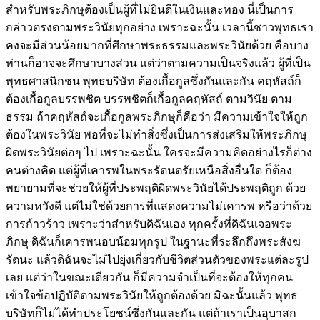
สำหรับพระภิกษุต้องเป็นผู้ที่ไม่ยินดีในเงินและทอง นี่เป็นการ
กล่าวตรงตามพระวินัยทุกอย่าง เพราะฉะนั้น เวลานี้ชาวพุทธเรา
คงจะมีส่วนน้อยมากที่ศึกษาพระธรรมและพระวินัยด้วย คือบาง
ท่านก็อาจจะศึกษาบางส่วน แต่ว่าตามความเป็นจริงแล้ว ผู้ที่เป็น
พุทธศาสนิกชน พุทธบริษัท ต้องเกื้อกูลซึ่งกันและกัน คฤหัสถ์ก็
ต้องเกื้อกูลบรรพชิต บรรพชิตก็เกื้อกูลคฤหัสถ์ ตามวินัย ตาม
ธรรม ถ้าคฤหัสถ์จะเกื้อกูลพระภิกษุก็คือว่า มีความเข้าใจให้ถูก
ต้องในพระวินัย พอที่จะไม่ทำสิ่งซึ่งเป็นการส่งเสริมให้พระภิกษุ
ผิดพระวินัยต่อๆ ไป เพราะฉะนั้น ใครจะมีความคิดอย่างไรก็ต่าง
คนต่างคิด แต่ผู้ที่เคารพในพระรัตนตรัยเหนือสิ่งอื่นใด ก็ต้อง
พยายามที่จะช่วยให้ผู้ที่ประพฤติผิดพระวินัยได้ประพฤติถูก ด้วย
ความหวังดี แต่ไม่ใช่ด้วยการที่แสดงความไม่เคารพ หรือว่าด้วย
การก้าวร้าว เพราะว่าสำหรับดิฉันเอง ทุกครั้งที่ดิฉันเจอพระ
ภิกษุ ดิฉันก็เคารพนอบน้อมทุกรูป ในฐานะที่ระลึกถึงพระสังฆ
รัตนะ แล้วดิฉันจะไม่ไปยุ่งเกี่ยวกับชีวิตส่วนตัวของพระแต่ละรูป
เลย แต่ว่าในขณะเดียวกัน ก็มีความจำเป็นที่จะต้องให้ทุกคน
เข้าใจข้อปฏิบัติตามพระวินัยให้ถูกต้องด้วย มิฉะนั้นแล้ว พุทธ
บริษัทก็ไม่ได้ทำประโยชน์ซึ่งกันและกัน แต่ถ้าเราเป็นอุบาสก