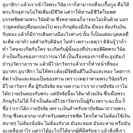
อุบาสิกา แล้วเราเข้าใจพระวินัย เราก็สามารถที่จะเกื้อกูล คือให้
พระภิกษุท่านไม่ใช่เพียงมีชีวิต แต่ว่าให้ท่านมีชีวิตในเพศ
บรรพชิตตามพระวินัยด้วย ซึ่งหลายคนก็อาจจะไม่เห็นด้วย บอก
ว่ายุคสมัยเปลี่ยนแปลงไป พระภิกษุต้องมีเงิน มีทอง ต้องรับเงิน
รับทอง แล้วก็มีการเดินทางมีอะไรต่างๆ นั้น ก็เป็นแต่ละบุคคลที่
จะคิด เขาทำ แต่สำหรับดิฉันๆ ไม่ทำ เพราะเหตุว่า ดิฉันรู้ว่าถ้า
ทำ โทษจะเกิดกับใคร จะเกิดกับผู้นั้นเองทีประพฤติผิดพระวินัย
ถ้าเป็นเรื่องของการปวารณาได้ เป็นเรื่องของการที่จะอุปถัมภ์
บำรุงวัดวาอาราม แล้วมีไวยาวัจกรแล้วเราก็ทำหน้าที่ของ
อุบาสก อุบาสิกา ไม่ให้พระต้องมีจิตยินดีในเงินและทอง โดยการ
คิดว่าเงินและทองเป็นของท่าน เพราะเหตุว่าตามพระวินัยจริงๆ
มีไวยาวัจกร คือ ผู้รับปัจจัย หมายความว่าเราถวายปัจจัย เราไม่
ได้ถวายเงินทองกับพระ แต่ปัจจัยนี้จะได้มาด้วยเงิน ซึ่งเมื่อพระ
ภิกษุรับไม่ได้ ก็จำเป็นต้องมีไวยาวัจกรเป็นผู้รับ เพราะฉะนั้น ก็
ชื่อว่าเราได้ถวายปัจจัย เพราะเงินสำหรับหาปัจจัยมาถวายพระ
ภิกษุ ซึ่งสะดวกมากสำหรับเพศบรรพชิต ใครก็ตามไม่ต้องใช้เงิน
สบายๆ ไม่ต้องนั่งนับ ไม่ต้องกังวล มันจะหมด มันจะหาย หรือมัน
จะเหลือเท่าไร แต่ว่าได้อะไรก็ได้จากผู้ที่มีศรัทธา แล้วสิ่งที่เรา