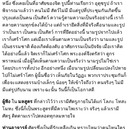
หนึ่ง ซึ่งเคยเป็นที่อาศัยของจิต รูปนี้ท่านเรียกว่า อุตุชรูป ถ้าเรา
พิจารณาแล้วว่า คนไม่มี สัตว์ไม่มี มีแต่รูปที่ประชุมกันเกิดขึ้น
ปรุงแต่งเป็นคน เป็นสัตว์ ความรู้ตามความเป็นจริงอย่างนี้ เราก็
คลายความทุกข์ลงได้บ้าง แต่ถ้าเรายึดสิ่งที่มีจริงคือนามและรูป
ว่าเป็นเรา เป็นคน เป็นสัตว์ การที่ยึดอย่างนี้ นามรูปจากไปแล้ว
เราก็เศร้าโศก แต่เมื่อเราเห็นตามความเป็นจริงว่า นามและรูป
เป็นธรรมชาติ ต้องเกิดต้องดับ อาศัยกรรมเป็นปัจจัย เมื่อเราคิด
ได้อย่างนี้แล้ว จิตเราก็ไม่เศร้าโศก พระองค์จึงตรัสว่า ดูกร
พราหมณ์ เมื่อผู้ใดเห็นตามความเป็นจริงว่า นามรูปไม่ใช่เรา
โดยประการทั้งปวง อีกอย่างหนึ่ง เมื่อนามรูปเปลี่ยนแปลงไปหาย
ไปก็ไม่เศร้าโศก ผู้นั้นชื่อว่า เห็นภัยในวัฏฏะ พวกเราประชุมกันก็
เพื่อจะแสดงธรรมบ้างเล็กๆ น้อยๆ ให้เข้าใจถึงว่า คนจริงๆ ไม่มี
มีแต่รูปกับนาม เพราะฉะนั้น วันนี้ก็เป็นโอกาสดี
ผู้ฟัง
ใน
มลสูตร
ที่กล่าวไว้ว่า เรามีศัตรูภายในได้แก่ โลภะ โทสะ
โมหะ ซึ่งนี่ก็เป็นพระสูตรที่มีความไพเราะว่า จริงๆ แล้วเรามี
ศัตรู ติดตามเราไปตลอดทุกลมหายใจ
ท่านอาจารย์
ศัตรูซึ่งเป็นที่รักเหลือเกิน ทราบไหมว่าคนไหนใคร