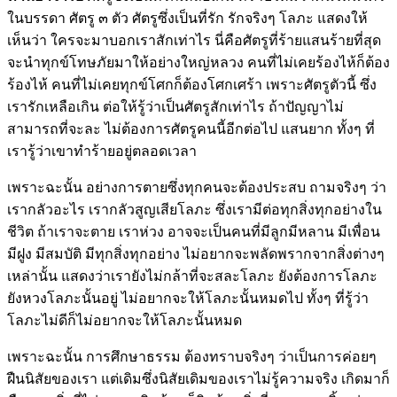
ในบรรดา ศัตรู ๓ ตัว ศัตรูซึ่งเป็นที่รัก รักจริงๆ โลภะ แสดงให้
เห็นว่า ใครจะมาบอกเราสักเท่าไร นี่คือศัตรูที่ร้ายแสนร้ายที่สุด
จะนำทุกข์โทษภัยมาให้อย่างใหญ่หลวง คนที่ไม่เคยร้องไห้ก็ต้อง
ร้องไห้ คนที่ไม่เคยทุกข์โศกก็ต้องโศกเศร้า เพราะศัตรูตัวนี้ ซึ่ง
เรารักเหลือเกิน ต่อให้รู้ว่าเป็นศัตรูสักเท่าไร ถ้าปัญญาไม่
สามารถที่จะละ ไม่ต้องการศัตรูคนนี้อีกต่อไป แสนยาก ทั้งๆ ที่
เรารู้ว่าเขาทำร้ายอยู่ตลอดเวลา
เพราะฉะนั้น อย่างการตายซึ่งทุกคนจะต้องประสบ ถามจริงๆ ว่า
เรากลัวอะไร เรากลัวสูญเสียโลภะ ซึ่งเรามีต่อทุกสิ่งทุกอย่างใน
ชีวิต ถ้าเราจะตาย เราห่วง อาจจะเป็นคนที่มีลูกมีหลาน มีเพื่อน
มีฝูง มีสมบัติ มีทุกสิ่งทุกอย่าง ไม่อยากจะพลัดพรากจากสิ่งต่างๆ
เหล่านั้น แสดงว่าเรายังไม่กล้าที่จะสละโลภะ ยังต้องการโลภะ
ยังหวงโลภะนั้นอยู่ ไม่อยากจะให้โลภะนั้นหมดไป ทั้งๆ ที่รู้ว่า
โลภะไม่ดีก็ไม่อยากจะให้โลภะนั้นหมด
เพราะฉะนั้น การศึกษาธรรม ต้องทราบจริงๆ ว่าเป็นการค่อยๆ
ฝืนนิสัยของเรา แต่เดิมซึ่งนิสัยเดิมของเราไม่รู้ความจริง เกิดมาก็