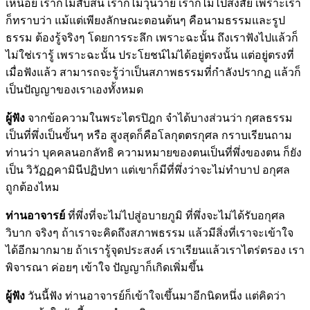
เหนื่อย เราก็ไม่สับสน เราก็ไม่วุ่นวาย เราก็ไม่ไปสงสัย เพราะเรา
ก็ทราบว่า แม้แต่เพียงลักษณะตอนต้นๆ คือนามธรรมและรูป
ธรรม ต้องรู้จริงๆ โดยการระลึก เพราะฉะนั้น ถึงเราฟังไปแล้วก็
ไม่ใช่เรารู้ เพราะฉะนั้น ประโยชน์ไม่ได้อยู่ตรงนั้น แต่อยู่ตรงที่
เมื่อฟังแล้ว สามารถจะรู้ว่าเป็นสภาพธรรมที่กำลังปรากฏ แล้วก็
เป็นปัญญาของเราเองทั้งหมด
ผู้ฟัง
จากข้อความในพระไตรปิฎก จำได้บางส่วนว่า กุศลธรรม
เป็นที่พึ่งเป็นขั้นๆ หรือ สูงสุดก็คือโลกุตตรกุศล กราบเรียนถาม
ท่านว่า บุคคลนอกลัทธิ ความหมายของตนเป็นที่พึ่งของตน ก็ยัง
เป็น วิวัฏฏคามินีปฏิปทา แต่เขาก็มีที่พึ่งว่าจะไม่ทำบาป อกุศล
ถูกต้องไหม
ท่านอาจารย์
ที่พึ่งที่จะไม่ไปสู่อบายภูมิ ที่พึ่งจะไม่ได้รับอกุศล
วิบาก จริงๆ ถ้าเราจะคิดถึงสภาพธรรม แล้วมีสิ่งที่เราจะเข้าใจ
ได้อีกมากมาย ถ้าเรารู้จุดประสงค์ เราเรียนแล้วเราไตร่ตรอง เรา
พิจารณา ค่อยๆ เข้าใจ ปัญญาก็เกิดเพิ่มขึ้น
ผู้ฟัง
วันนี้ฟัง ท่านอาจารย์ก็เข้าใจเขึ้นมาอีกนิดหนึ่ง แต่คิดว่า