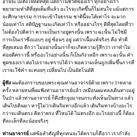
อาจจะไม่ตั้งใจที่ดีที่สุด แต่ถ้าในชีวิตของเรา ทุกอย่างเรา
พยายามทำดีที่สุดเต็มที่แล้ว อะไรจะเกิดขึ้นก็ไม่สนใจ แม้แต่การ
จะศึกษาธรรม การจะเข้าใจธรรม ชาตินี้จะได้เท่าไร จะมาก
น้อยเท่าไร สติปัฏฐานจะเกิดเท่าไร หรืออย่างไรๆ ดีที่สุดโดยที่ว่า
ไม่ต้องไปคิดว่า ความเป็นเราอยู่ตรงนั้น เพราะฉะนั้น ไม่ใช่มี
การเป็นเราซึ่งแอบๆ อยู่ ซ้อนๆ อยู่ แต่ว่าเนื้อแท้จริงๆ คือ ทำดี
ที่สุดเสมอ ดีกว่า ไม่อย่างนั้นเราก็จะเกิดความรู้สึกว่า เราทำไม่
ค่อยดีคราวนี้ หรืออะไรอย่างนั้น ก็เป็นกังวลอีก เพราะฉะนั้น คำ
พูดของเรา ต่อไปเราจะทราบได้ว่า พอความเห็นถูกเพิ่มขึ้นการที่
เราจะใช้คำ จะค่อยๆ เปลี่ยนไป เป็นอัตโนมัติ
ผู้ฟัง
ผมต้องกราบขอบพระคุณท่านอาจารย์ด้วย เพราะว่าหลาย
ครั้ง หลายหนที่ผมฟังท่านอาจารย์แล้ว เหมือนผมหลงเดินทางอยู่
ในป่า แล้วท่านอาจารย์ ก็ดึงชักจูงมาจนกระทั่งเห็นเป็นทาง แล้ว
เดินไปเดินมา หารู้ไม่ว่าเดินริมทางอีกแล้ว เดินริมทางบ้างอะไร
กว่าจะเดินตรง คิดว่าตรง ที่ไหนได้ ไม่ตรงอีก อะไรอย่างนี้ ก็ต้อง
ทีละเล็กทีละน้อยจริงๆ
ท่านอาจารย์
แต่ข้อสำคัญที่ทุกคนจะได้ทราบก็คือว่า เรากำลัง