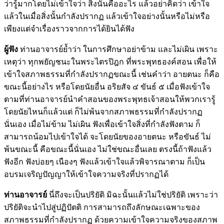
ว่ารู้มากโดยไม่เข้าใจว่า สิ่งนั้นคืออะไร แล้วอย่าคิดว่า เข้าใจ
แล้วในเมื่อสิ่งนั้นกำลังปรากฏ แล้วเข้าใจอย่างนั้นหรือไม่หรือ
เพียงแต่จำเรื่องราวจากการได้ยินได้ฟัง
ผู้ฟัง
ท่านอาจารย์ย้ำว่า ในการศึกษาอย่าข้าม และไม่เผิน เพราะ
เหตุว่า ทุกพยัญชนะในพระไตรปิฎก ที่พระพุทธองค์สอน เพื่อให้
เข้าใจสภาพธรรมที่กำลังปรากฏขณะนี้ เช่นคำว่า อายตนะ ก็คือ
ขณะนี้อย่างไร หรือโดยนัยอื่น อริยสัจ ๔ ขันธ์ ๕ เมื่อฟังเข้าใจ
ตามที่ท่านอาจารย์นำคำสอนของพระพุทธเจ้าสอนให้พวกเรารู้
โดยนัยไหนก็แล้วแต่ ก็ไม่พ้นจากสภาพธรรมที่กำลังปรากฏ
นั่นเอง เมื่อไม่ข้าม ไม่เผิน ฟังเพื่อเข้าใจสิ่งที่กำลังฟังตาม ก็
สามารถน้อมไปเข้าใจได้ จะโดยนัยของอายตนะ หรือขันธ์ ไม่
พ้นขณะนี้ คือขณะนี้นั่นเอง ไม่ใช่ขณะอื่นเลย ตรงนี้ถ้าฟังแล้ว
ฟังอีก ฟังบ่อยๆ เนืองๆ ฟังแล้วเข้าใจแล้วพิจารณาตาม ก็เป็น
อบรมเจริญปัญญาให้เข้าใจความจริงที่ปรากฏได้
ท่านอาจารย์
นี่ถึงจะเป็นปริยัติ มิฉะนั้นแล้วไม่ใช่ปริยัติ เพราะว่า
ปริยัติจะนำไปสู่ปฏิปัตติ การสามารถถึงลักษณะเฉพาะของ
สภาพธรรมที่กำลังปรากฏ ด้วยความเข้าใจความจริงของสภาพ