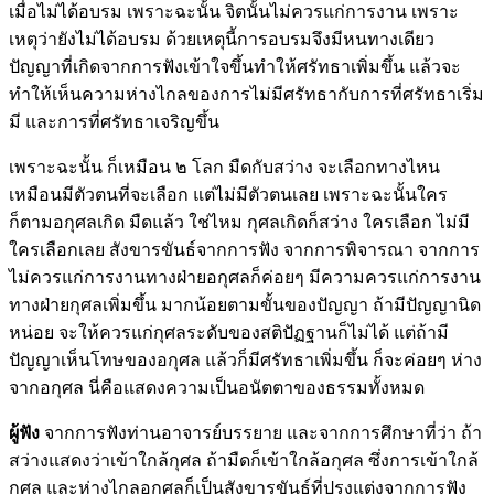
เมื่อไม่ได้อบรม เพราะฉะนั้น จิตนั้นไม่ควรแก่การงาน เพราะ
เหตุว่ายังไม่ได้อบรม ด้วยเหตุนี้การอบรมจึงมีหนทางเดียว
ปัญญาที่เกิดจากการฟังเข้าใจขึ้นทำให้ศรัทธาเพิ่มขึ้น แล้วจะ
ทำให้เห็นความห่างไกลของการไม่มีศรัทธากับการที่ศรัทธาเริ่ม
มี และการที่ศรัทธาเจริญขึ้น
เพราะฉะนั้น ก็เหมือน ๒ โลก มืดกับสว่าง จะเลือกทางไหน
เหมือนมีตัวตนที่จะเลือก แต่ไม่มีตัวตนเลย เพราะฉะนั้นใคร
ก็ตามอกุศลเกิด มืดแล้ว ใช่ไหม กุศลเกิดก็สว่าง ใครเลือก ไม่มี
ใครเลือกเลย สังขารขันธ์จากการฟัง จากการพิจารณา จากการ
ไม่ควรแก่การงานทางฝ่ายอกุศลก็ค่อยๆ มีความควรแก่การงาน
ทางฝ่ายกุศลเพิ่มขึ้น มากน้อยตามขั้นของปัญญา ถ้ามีปัญญานิด
หน่อย จะให้ควรแก่กุศลระดับของสติปัฏฐานก็ไม่ได้ แต่ถ้ามี
ปัญญาเห็นโทษของอกุศล แล้วก็มีศรัทธาเพิ่มขึ้น ก็จะค่อยๆ ห่าง
จากอกุศล นี่คือแสดงความเป็นอนัตตาของธรรมทั้งหมด
ผู้ฟัง
จากการฟังท่านอาจารย์บรรยาย และจากการศึกษาที่ว่า ถ้า
สว่างแสดงว่าเข้าใกล้กุศล ถ้ามืดก็เข้าใกล้อกุศล ซึ่งการเข้าใกล้
กุศล และห่างไกลอกุศลก็เป็นสังขารขันธ์ที่ปรุงแต่งจากการฟัง