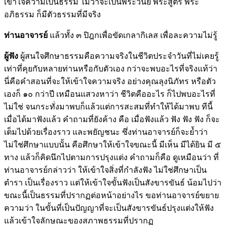
เข้าใจความเป็นธรรม ไม่ว่าจะเป็นพระวินัย พระสูตร พระ
อภิธรรม ก็มีตัวธรรมที่มีจริง
ท่านอาจารย์
แล้วทั้ง ๓ ปิฎกเพื่อขัดเกลากิเลส เพื่อละความไม่รู้
ผู้ฟัง
ผู้สนใจศึกษาธรรมคือความจริงในชีวิตประจำวันที่ไม่เคยรู้
เท่าที่คุยกับหลายท่านหรือกับตัวเอง กว่าจะพบอะไรที่จริงแท้ว่า
นี่คือคำสอนที่จะให้เข้าใจความจริง อย่างคุณลุงนิภัทร หรือตัว
เองก็ ๑๐ กว่าปี เหมือนแสวงหาว่า ชีวิตคืออะไร ก็ไปพบอะไรที่
ไม่ใช่ จนกระทั่งมาพบก็แล้วแต่การสะสมที่ทำให้ได้มาพบ ทีนี้
เมื่อได้มาฟังแล้ว คำถามที่ยังค้าง คือ เมื่อฟังแล้ว ฟัง ฟัง ฟัง ก็จะ
เต็มไปด้วยเรื่องราว และพยัญชนะ ซึ่งท่านอาจารย์ก็จะย้ำว่า
ไม่ใช่ศึกษาแบบนั้น คือศึกษาให้เข้าใจขณะนี้ มีเห็น มีได้ยิน มี ๕
ทาง แล้วก็คิดนึกไปตามการปรุงแต่ง คำถามก็คือ ดูเหมือนว่า ที่
ท่านอาจารย์กล่าวว่า ให้เข้าใจสิ่งที่กำลังฟัง ไม่ใช่ศึกษาเป็น
ตำรา เป็นเรื่องราว แต่ให้เข้าใจขั้นฟังเป็นสังขารขันธ์ น้อมไปว่า
ขณะนี้เป็นธรรมที่ปรากฏต่อหน้าอย่างไร ขอท่านอาจารย์ขยาย
ความว่า ในขั้นที่เป็นปัญญาที่จะเป็นสังขารขันธ์ปรุงแต่งให้ฟัง
แล้วเข้าใจลักษณะของสภาพธรรมที่ปรากฏ