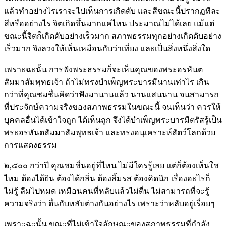
แล้วทำอย่างไรเราจะไปเห็นการเกิดดับ และสีขณะนี้ปรากฏทีละ
สีหรืออย่างไร จิตเกิดขึ้นมากแค่ไหน ประมาณไม่ได้เลย แม้แต่
ขณะนี้จิตก็เกิดดับอย่างเร็วมาก สภาพธรรมทุกอย่างเกิดดับอย่าง
เร็วมาก จึงลวงให้เห็นเหมือนกับว่าเที่ยง และเป็นสิ่งหนึ่งสิ่งใด
เพราะฉะนั้น การฟังพระธรรมก็จะเห็นคุณของพระอรหันต
สัมมาสัมพุทธเจ้า ถ้าไม่ทรงบำเพ็ญพระบารมีนานเท่าไร เกิน
กว่าที่คุณชมชื่นคิดว่าฟังมานานแล้ว นานแสนนาน จนสามารถ
ที่ประจักษ์ความจริงของสภาพธรรมในขณะนี้ จนเห็นว่า ควรให้
บุคคลอื่นได้เข้าใจถูก ได้เห็นถูก จึงได้บำเพ็ญพระบารมีตรัสรู้เป็น
พระอรหันตสัมมาสัมพุทธเจ้า และทรงอนุเคราะห์สัตว์โลกด้วย
การแสดงธรรม
๒,๕๐๐ กว่าปี คุณชมชื่นอยู่ที่ไหน ไม่มีใครรู้เลย แต่ก็ต้องเห็นใช
ไหม ต้องได้ยิน ต้องได้กลิ่น ต้องลิ้มรส ต้องคิดนึก เรื่องอะไรก็
ไม่รู้ ลืมไปหมด เหมือนคนที่หลับแล้วไม่ตื่น ไม่สามารถที่จะรู้
ความจริงว่า ตื่นกับหลับต่างกันอย่างไร เพราะว่าหลับอยู่เรื่อยๆ
เพราะฉะนั้น ขณะที่ไม่เข้าใจลักษณะของสภาพธรรมที่กำลัง