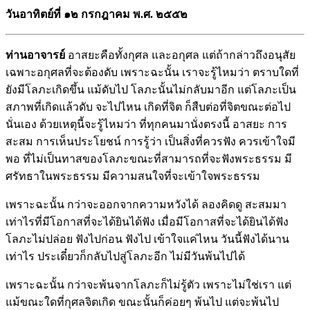
วันอาทิตย์ที่ ๑๒ กรกฎาคม พ.ศ. ๒๕๕๒
ท่านอาจารย์
อาสยะคือทั้งกุศล และอกุศล แต่ถ้ากล่าวถึงอนุสัย
เฉพาะอกุศลที่จะต้องดับ เพราะฉะนั้น เราจะรู้ไหมว่า ตราบใดที่
ยังมีโลภะเกิดขึ้น แม้ดับไป โลภะนั้นไม่กลับมาอีก แต่โลภะเป็น
สภาพที่เกิดแล้วดับ จะไปไหน เกิดที่จิต ก็สืบต่อที่จิตขณะต่อไป
นั่นเอง ด้วยเหตุนี้จะรู้ไหมว่า ที่ทุกคนมานั่งตรงนี้ อาสยะ การ
สะสม การเห็นประโยชน์ การรู้ว่า เป็นสิ่งที่ควรฟัง ควรเข้าใจมี
พอ ที่ไม่เป็นทาสของโลภะขณะที่สามารถที่จะฟังพระธรรม มี
ศรัทธาในพระธรรม มีความสนใจที่จะเข้าใจพระธรรม
เพราะฉะนั้น กว่าจะออกจากความหวังได้ ลองคิดดู สะสมมา
เท่าไรที่มีโอกาสที่จะได้ยินได้ฟัง เมื่อมีโอกาสที่จะได้ยินได้ฟัง
โลภะไม่ปล่อย ฟังไปก่อน ฟังไป เข้าใจแค่ไหน วันนี้ฟังได้นาน
เท่าไร ประเดี๋ยวก็กลับไปสู่โลภะอีก ไม่มีวันพ้นไปได้
เพราะฉะนั้น กว่าจะพ้นจากโลภะก็ไม่รู้ตัว เพราะไม่ใช่เรา แต่
แม้ขณะใดที่กุศลจิตเกิด ขณะนั้นก็ค่อยๆ พ้นไป แต่จะพ้นไป