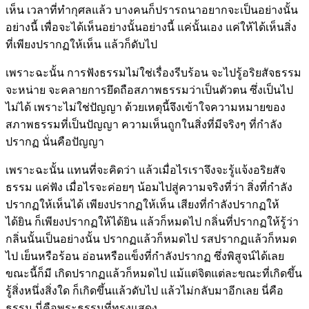
เห็น เวลาที่ทำกุศลแล้ว บางคนก็ปรารถนาอยากจะเป็นอย่างนั้น
อย่างนี้ เพื่อจะได้เห็นอย่างนั้นอย่างนี้ แค่นั้นเอง แค่ให้ได้เห็นสิ่ง
ที่เพียงปรากฏให้เห็น แล้วก็ดับไป
เพราะฉะนั้น การฟังธรรมไม่ใช่เรื่องรีบร้อน จะไปรู้อริยสัจธรรม
จะหน่าย จะคลายการยึดถือสภาพธรรมว่าเป็นตัวตน ซึ่งเป็นไป
ไม่ได้ เพราะไม่ใช่ปัญญา ด้วยเหตุนี้จึงเข้าใจความหมายของ
สภาพธรรมที่เป็นปัญญา ความเห็นถูกในสิ่งที่มีจริงๆ ที่กำลัง
ปรากฏ นั่นคือปัญญา
เพราะฉะนั้น แทนที่จะคิดว่า แล้วเมื่อไรเราจึงจะรู้แจ้งอริยสัจ
ธรรม แค่ฟัง เมื่อไรจะค่อยๆ น้อมไปสู่ความจริงที่ว่า สิ่งที่กำลัง
ปรากฏให้เห็นได้ เพียงปรากฏให้เห็น เสียงที่กำลังปรากฏให้
ได้ยิน ก็เพียงปรากฏให้ได้ยิน แล้วก็หมดไป กลิ่นที่ปรากฏให้รู้ว่า
กลิ่นนั้นเป็นอย่างนั้น ปรากฏแล้วก็หมดไป รสปรากฏแล้วก็หมด
ไป เย็นหรือร้อน อ่อนหรือแข็งที่กำลังปรากฏ ซึ่งพิสูจน์ได้เลย
ขณะนี้ก็มี เกิดปรากฏแล้วก็หมดไป แม้แต่จิตแต่ละขณะที่เกิดขึ้น
รู้สิ่งหนึ่งสิ่งใด ก็เกิดขึ้นแล้วดับไป แล้วไม่กลับมาอีกเลย นี่คือ
ธรรม นี่คือพระธรรมที่ทรงแสดง