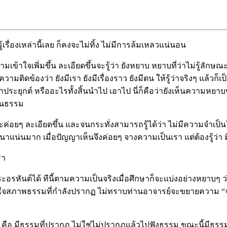
เรื่องเหล่านี้เลย ก็คงจะไม่ทิ้ง ไม่มีการล้มเหลวแน่นอน
มีความเข้าใจเพิ่มขึ้น ละเอียดขึ้นจะรู้ว่า ยังหยาบ หยาบที่ว่าไม่ร
ะความติดข้องว่า ยังมีเรา ยังมีเรื่องราว ยังมีตน ให้รู้ว่าจริงๆ แล
ี่มีเราประยุกต์ หรืออะไรทั้งสิ้นนำไป เอาไป นี่ก็คือว่ายังเห็นค
ป็นธรรม
จะค่อยๆ ละเอียดขึ้น และจนกระทั่งสามารถรู้ได้ว่า ไม่มีความจำเ
าแน่นมาก เมื่อปัญญาเห็นจึงค่อยๆ จางความเป็นเรา แต่ต้องรู้ว่า มี
รา
รหันต์ได้ ทีนี้ตามความเป็นจริงเมื่อศึกษาก็จะแบ่งอย่างหยาบๆ ว่า
องเข้าใจสภาพธรรมที่กำลังปรากฏ ไม่ทราบท่านอาจารย์จะขยายความ “จร
รม คือ มีธรรมที่ปรากฏ ไม่ใช่ไม่ปรากฏแล้วไปฟังธรรม ขณะนี้มีธร