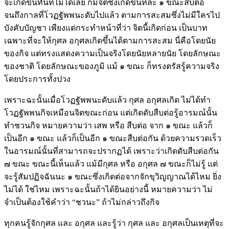
จะเกิดขึ้นทันทีไม่ได้เลย ก็มีจิตซึ่งเกิดขึ้นทีละ ๑ ขณะสืบต่อ
จนถึงกาลที่โวฏฐัพพนะดับไปแล้ว ตามการสะสมซึ่งไม่มีใครไป
บังคับบัญชา เพียงแต่กระทำหน้าที่ว่า จิตนี้เกิดก่อน เป็นบาท
เฉพาะที่จะให้กุศล อกุศลเกิดขึ้นได้ตามการสะสม นี่คือโดยนัย
ของกิจ แต่ทรงแสดงความเป็นจริงโดยนัยหลายนัย โดยลักษณะ
ของชาติ โดยลักษณะของภูมิ แม้ ๑ ขณะ ก็ทรงตรัสรู้ความจริง
โดยประการทั้งปวง
เพราะฉะนั้นเมื่อโวฏฐัพพนะดับแล้ว กุศล อกุศลเกิด ไม่ได้ทำ
โวฏฐัพพนกิจเหมือนจิตขณะก่อน แต่เกิดดับสืบต่อรู้อารมณ์นั้น
ทำชวนกิจ หมายความว่า เสพ หรือ สืบต่อ จาก ๑ ขณะ แล้วก็
เป็นอีก ๑ ขณะ แล้วก็เป็นอีก ๑ ขณะสืบต่อกัน ด้วยความรวดเร็ว
ในอารมณ์นั้นที่สามารถจะปรากฏได้ เพราะว่าเกิดดับสืบต่อกัน
๗ ขณะ ขณะนี้เห็นแล้ว แม้มีกุศล หรือ อกุศล ๗ ขณะก็ไม่รู้ แต่
จะรู้สัมปฏิจฉันนะ ๑ ขณะซึ่งเกิดต่อจากจักขุวิญญาณได้ไหม ยิ่ง
ไม่ได้ ใช่ไหม เพราะฉะนั้นถ้าได้ยินอย่างนี้ หมายความว่า ไม่
จำเป็นต้องใช้คำว่า “ชวนะ” ถ้าไม่กล่าวถึงกิจ
ทุกคนรู้จักกุศล และ อกุศล และรู้ว่า กุศล และ อกุศลเป็นเหตุที่จะ