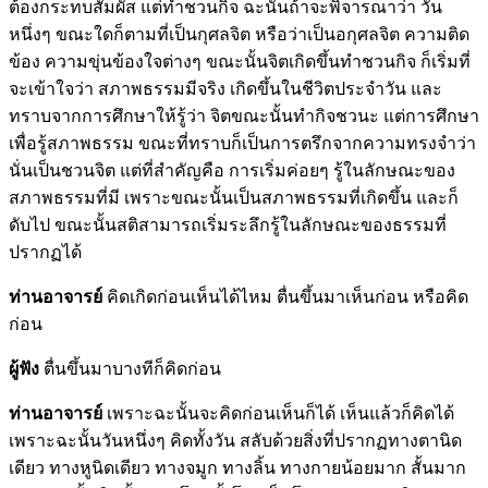
ต้องกระทบสัมผัส แต่ทำชวนกิจ ฉะนั้นถ้าจะพิจารณาว่า วัน
หนึ่งๆ ขณะใดก็ตามที่เป็นกุศลจิต หรือว่าเป็นอกุศลจิต ความติด
ข้อง ความขุ่นข้องใจต่างๆ ขณะนั้นจิตเกิดขึ้นทำชวนกิจ ก็เริ่มที่
จะเข้าใจว่า สภาพธรรมมีจริง เกิดขึ้นในชีวิตประจำวัน และ
ทราบจากการศึกษาให้รู้ว่า จิตขณะนั้นทำกิจชวนะ แต่การศึกษา
เพื่อรู้สภาพธรรม ขณะที่ทราบก็เป็นการตรึกจากความทรงจำว่า
นั่นเป็นชวนจิต แต่ที่สำคัญคือ การเริ่มค่อยๆ รู้ในลักษณะของ
สภาพธรรมที่มี เพราะขณะนั้นเป็นสภาพธรรมที่เกิดขึ้น และก็
ดับไป ขณะนั้นสติสามารถเริ่มระลึกรู้ในลักษณะของธรรมที่
ปรากฏได้
ท่านอาจารย์
คิดเกิดก่อนเห็นได้ไหม ตื่นขึ้นมาเห็นก่อน หรือคิด
ก่อน
ผู้ฟัง
ตื่นขึ้นมาบางทีก็คิดก่อน
ท่านอาจารย์
เพราะฉะนั้นจะคิดก่อนเห็นก็ได้ เห็นแล้วก็คิดได้
เพราะฉะนั้นวันหนึ่งๆ คิดทั้งวัน สลับด้วยสิ่งที่ปรากฏทางตานิด
เดียว ทางหูนิดเดียว ทางจมูก ทางลิ้น ทางกายน้อยมาก สั้นมาก