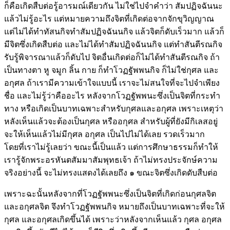
ก็คือเกิดสืบต่อรู้อารมณ์เดียวกัน ไม่ใช่ไปจำคำว่า สัมปฏิจฉันนะ
แล้วไม่รู้อะไร แต่หมายความถึงจิตที่เกิดต่อจากจักขุวิญญาณ
แต่ไม่ได้ทำทัสนกิจทำสัมปฏิจฉันนกิจ แล้วจิตก็ดับเร็วมาก แล้วก็
มีจิตซึ่งเกิดสืบต่อ และไม่ได้ทำสัมปฏิจฉันนกิจ แต่ทำสันตีรณกิจ
รับรู้พิจารณาแล้วก็ดับไป จิตอื่นเกิดต่อก็ไม่ได้ทำสันตีรณกิจ ถ้า
เป็นทางตา หู จมูก ลิ้น กาย ก็ทำโวฏฐัพพนกิจ ก็ไม่ใช่กุศล และ
อกุศล ถ้าเรามีความเข้าใจแบบนี้ เราจะไม่สนใจที่จะไปจำเพียง
ชื่อ และไม่รู้ว่าคืออะไร หลังจากโวฏฐัพพนะซึ่งเป็นจิตที่กระทำ
ทาง หรือเกิดเป็นบาทเฉพาะสำหรับกุศลและอกุศล เพราะเหตุว่า
หลังเห็นแล้วจะต้องเป็นกุศล หรืออกุศล สำหรับผู้ที่ยังมีกิเลสอยู่
จะให้เห็นแล้วไม่มีกุศล อกุศล เป็นไปไม่ได้เลย รวดเร็วมาก
โดยที่เราไม่รู้เลยว่า ขณะนี้เป็นแล้ว แต่การศึกษาธรรมก็ทำให้
เรารู้จักพระอรหันตสัมมาสัมพุทธเจ้า ถ้าไม่ทรงประจักษ์ความ
จริงอย่างนี้ จะไม่ทรงแสดงได้เลยถึง ๑ ขณะจิตซึ่งเกิดดับสืบต่อ
เพราะฉะนั้นหลังจากที่โวฏฐัพพนะซึ่งเป็นจิตที่เกิดก่อนกุศลจิต
และอกุศลจิต จึงทำโวฏฐัพพนกิจ หมายถึงเป็นบาทเฉพาะที่จะให้
กุศล และอกุศลเกิดขึ้นได้ เพราะว่าหลังจากเห็นแล้ว กุศล อกุศล