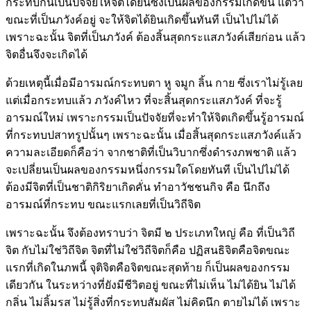
กระทบกันเป็นปัจจัยให้จิตได้ยินซึ่งเป็นผลของกรรมเกิดขึ้น แต่ว่า
ขณะที่เป็นภวังค์อยู่ จะให้จิตได้ยินเกิดขึ้นทันที เป็นไปไม่ได้
เพราะฉะนั้น จิตที่เป็นภวังค์ ต้องสิ้นสุดกระแสภวังค์เสียก่อน แล้ว
จิตอื่นจึงจะเกิดได้
ด้วยเหตุนี้เมื่อมีอารมณ์กระทบตา หู จมูก ลิ้น กาย ซึ่งเราไม่รู้เลย
แต่เมื่อกระทบแล้ว ภวังค์ไหว ที่จะสิ้นสุดกระแสภวังค์ ที่จะรู้
อารมณ์ใหม่ เพราะกรรมเป็นปัจจัยที่จะทำให้จิตเกิดขึ้นรู้อารมณ์
ที่กระทบปสาทรูปนั้นๆ เพราะฉะนั้น เมื่อสิ้นสุดกระแสภวังค์แล้ว
ความละเอียดก็คือว่า จากชาติที่เป็นวิบากซึ่งดำรงภพชาติ แล้ว
จะเปลี่ยนเป็นผลของกรรมหนึ่งกรรมใดโดยทันที เป็นไปไม่ได้
ต้องมีจิตที่เป็นชาติกิริยาเกิดคั่น ทำอาวัชชนกิจ คือ นึกถึง
อารมณ์ที่กระทบ ขณะแรกเลยที่เป็นวิถีจิต
เพราะฉะนั้น จึงต้องทราบว่า จิตมี ๒ ประเภทใหญ่ คือ ที่เป็นวิถี
จิต กับไม่ใช่วิถีจิต จิตที่ไม่ใช่วิถีจิตก็คือ ปฏิสนธิจิตคือจิตขณะ
แรกที่เกิดในภพนี้ จุติจิตคือจิตขณะสุดท้าย ก็เป็นผลของกรรม
เดียวกัน ในระหว่างที่ยังมีชีวิตอยู่ ขณะที่ไม่เห็น ไม่ได้ยิน ไม่ได้
กลิ่น ไม่ลิ้มรส ไม่รู้สิ่งที่กระทบสัมผัส ไม่คิดนึก ตายไม่ได้ เพราะ