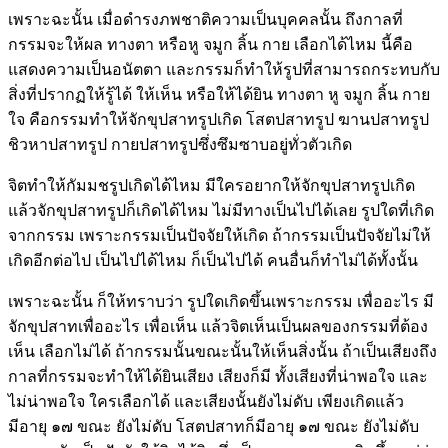
เพราะฉะนั้น เมื่อดำรงภพชาติความเป็นบุคคลนั้น ถึงกาลที่
กรรมจะให้ผล ทางตา หรือหู จมูก ลิ้น กาย เลือกได้ไหม นี้คือ
แสดงความเป็นอนัตตา และกรรมก็ทำให้รูปที่สามารถกระทบกับ
สิ่งที่ปรากฏให้รู้ได้ ให้เห็น หรือให้ได้ยิน ทางตา หู จมูก ลิ้น กาย
ใจ คือกรรมทำให้จักขุปสาทรูปเกิด โสตปสาทรูป ฆานปสาทรูป
ชิวหาปสาทรูป กายปสาทรูปซึ่งซึมซาบอยู่ทั่วตัวเกิด
จิตทำให้กัมมชรูปเกิดได้ไหม มีใครอยากให้จักขุปสาทรูปเกิด
แล้วจักขุปสาทรูปก็เกิดได้ไหม ไม่มีทางเป็นไปได้เลย รูปใดที่เกิด
จากกรรม เพราะกรรมเป็นปัจจัยให้เกิด ถ้ากรรมเป็นปัจจัยไม่ให้
เกิดอีกต่อไป เป็นไปได้ไหม ก็เป็นไปได้ คนอื่นก็ทำไม่ได้ทั้งนั้น
เพราะฉะนั้น ก็ให้ทราบว่า รูปใดเกิดขึ้นเพราะกรรม เพื่ออะไร มี
จักขุปสาทเพื่ออะไร เพื่อเห็น แล้วจิตเห็นเป็นผลของกรรมที่ต้อง
เห็น เลือกไม่ได้ ถ้ากรรมนั้นขณะนั้นให้เห็นสิ่งนั้น ถ้าเป็นเสียงถึง
กาลที่กรรมจะทำให้ได้ยินเสียง เสียงก็มี ทั้งเสียงที่น่าพอใจ และ
ไม่น่าพอใจ ใครเลือกได้ และเสียงนั้นยังไม่ดับ เพียงเกิดแล้ว
มีอายุ ๑๗ ขณะ ยังไม่ดับ โสตปสาทก็มีอายุ ๑๗ ขณะ ยังไม่ดับ