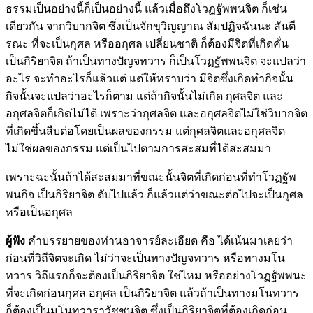
ธรรมเป็นอย่างนี้ก็เป็นอย่างนี้ แล้วเมื่อถึงโวฏฐัพพนจิต ก็เช่น
เดียวกัน จากวิบากจิต ซึ่งเป็นจักขุวิญญาณ สัมปฏิจฉันนะ สันตี
รณะ ที่จะเป็นกุศล หรืออกุศล เปลี่ยนชาติ ก็ต้องมีจิตที่เกิดคั่น
เป็นกิริยาจิต ถ้าเป็นทางปัญจทวาร ก็เป็นโวฏฐัพพนจิต จะแปลว่า
อะไร จะทำอะไรก็แล้วแต่ แต่ให้ทราบว่า มีจิตซึ่งเกิดทำกิจนั้น
กิจนั้นจะแปลว่าอะไรก็ตาม แต่ถ้ากิจนั้นไม่เกิด กุศลจิต และ
อกุศลจิตก็เกิดไม่ได้ เพราะว่ากุศลจิต และอกุศลจิตไม่ใช่วิบากจิต
ที่เกิดขึ้นสืบต่อโดยเป็นผลของกรรม แต่กุศลจิตและอกุศลจิต
ไม่ใช่ผลของกรรม แต่เป็นไปตามการสะสมที่ได้สะสมมา
เพราะฉะนั้นถ้าได้สะสมมาที่ขณะนั้นจิตที่เกิดก่อนที่ทำโวฏฐัพ
พนกิจ เป็นกิริยาจิต ดับไปแล้ว ก็แล้วแต่ว่าขณะต่อไปจะเป็นกุศล
หรือเป็นอกุศล
ผู้ฟัง
คำบรรยายของท่านอาจารย์ละเอียด คือ ได้เน้นมาเลยว่า
ก่อนที่วิถีจิตจะเกิด ไม่ว่าจะเป็นทางปัญจทวาร หรือทางมโน
ทวาร วิถีแรกก็จะต้องเป็นกิริยาจิต ใช่ไหม หรืออย่างโวฏฐัพพนะ
ที่จะเกิดก่อนกุศล อกุศล เป็นกิริยาจิต แล้วถ้าเป็นทางมโนทวาร
ก็ต้องเป็นมโนทวาราวัชชนจิต ซึ่งเป็นกิริยาจิตที่ต้องเกิดก่อน