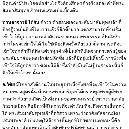
มีคุณค่ามีประโยชน์อย่างไร จึงต้องศึกษาคำจริงแต่ละคำที่พระ
สัมมาสัมพุทธเจ้าทรงแสดงเป็นเบื้องต้น
ท่านอาจารย์
ได้ยิน คำว่า คำสอนของพระสัมมาสัมพุทธเจ้า ก็
ต้องรู้ว่าเป็นสิ่งที่ไม่ง่าย แล้วก็ลึกซึ้งมาก แต่ก็สามารถที่จะเริ่ม
เข้าใจให้ถูกต้อง ตามลำดับ เพราะเหตุว่าพระธรรม เป็นสิ่งซึ่ง
กว่าใครจะเข้าใจได้ ไม่ใช่เพียงฟังครั้งเดียวแล้วก็สามารถที่จะ
เข้าใจทุกคำที่ได้ฟัง แต่ว่าทุกคำที่เป็นคำที่เกิดจากการตรัสรู้ของ
พระสัมมาสัมพุทธเจ้าย่อมลึกซึ้ง แล้วก็มีอยู่แม้เดี๋ยวนี้ การฟังเพื่อ
เข้าใจให้ถูกต้องว่า ขณะนี้มีสิ่งซึ่งกำลังมีแต่ไม่รู้ เพราะฉะนั้นก็
ฟังให้เข้าใจเท่านั้นเอง
อ.วิชัย
มีโอกาสได้อ่านในพระสูตรหนึ่งซึ่งพอที่จะเข้าใจในความ
หมายของสูตรนั้น คือท่านพระสารีบุตรได้กราบทูลพระผู้มีพระ
ภาคว่า กัลยาณมิตรเป็นทั้งหมดของพรหมจรรย์ เพราะว่าอาศัย
กัลยาณมิตร คือมิตรที่ดีในการที่จะดำเนิน ที่จะถึงความสิ้นทุกข์
ได้ พระสัมมาสัมพุทธเจ้าก็ตรัสว่า เพราะว่าอาศัยกัลยาณมิตร
เช่นพระองค์ เป็นเหตุให้ถึงการสิ้นทุกข์โดยชอบ แต่ขณะนี้คือ
พระสัมมาสัมพุทธเจ้าเสด็จดับขันธปรินิพพานแล้ว การที่จะรู้ว่า