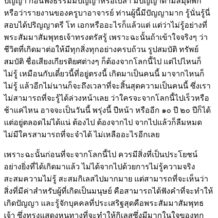
ปัญญา ก่อนฟังธรรมมีปัญญาหรือเปล่า มีปัญญาตามสมุดพก
หรือว่ารายงานของครูบาอาจารย์ ท่านผู้นี้มีปัญญามาก รู้นั่นรู้นี่
สอบได้ปริญญาตรี โท เอกหรืออะไรก็แล้วแต่ แต่ว่าไม่รู้อย่างที่
พระสัมมาสัมพุทธเจ้าทรงตรัสรู้ เพราะฉะนั้นถ้าเข้าใจจริงๆ ว่า
ชีวิตที่เกิดมาต่อให้มีทุกสิ่งทุกอย่างครบถ้วน รูปสมบัติ ทรัพย์
สมบัติ ชื่อเสียงเกียรติยศต่างๆ ก็ต้องจากโลกนี้ไป แต่ไปไหนก็
ไม่รู้ เหมือนกับเดี๋ยวนี้ที่อยู่ตรงนี้ เกิดมาเป็นคนนี้ มาจากไหนก็
ไม่รู้ แล้วอีกไม่นานก็จะถึงเวลาที่จะสิ้นสุดความเป็นคนนี้ ซึ่งเรา
ไม่สามารถที่จะรู้ได้ล่วงหน้าเลย ว่าใครจะจากโลกนี้ไปเร็วหรือ
ช้าแค่ไหน อาจจะเป็นวันนี้ พรุ่งนี้ ปีหน้า หรืออีก ๑๐ ปี ๒๐ ปีก็ได้
แต่อยู่ตลอดไม่ได้แน่ ต้องไป ต้องจากไป จากไปแล้วก็ลืมหมด
ไม่มีใครสามารถที่จะจำได้ ไม่เหลืออะไรอีกเลย
เพราะฉะนั้นก่อนที่จะจากโลกนี้ไป ควรมีสิ่งที่เป็นประโยชน์
อย่างยิ่งที่ได้เกิดมาแล้ว ไม่ได้จากไปด้วยการไม่รู้ความจริง
สะสมความไม่รู้ สะสมกิเลสไปมากมาย เเต่สามารถที่จะเห็นว่า
สิ่งที่มีค่าสำหรับผู้ที่เกิดเป็นมนุษย์ คือสามารถได้ฟังคำที่จะทำให้
เกิดปัญญา และรู้จักบุคคลที่ประเสริฐสุดคือพระสัมมาสัมพุทธ
เจ้า ซึ่งทรงแสดงหนทางที่จะทำให้กิเลสซึ่งมีมากในใจของทุก