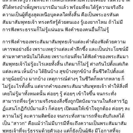
ที่ได้ทรงบำเพ็ญพระบารมีมาแล้ว พร้อมที่จะได้รู้ความจริงถึง
ความเป็นผู้ที่สูงสุดเหนือบุคคลใดทั้งสิ้น คือเป็นพระอรหันต
สัมมาสัมพุทธเจ้า ทรงตรัสรู้ด้วยตนเอง รู้เองยากไหม ถ้าไม่มี
การฟังพระธรรมก็ไม่รู้แน่นอน ฟังคำของคนอื่นก็ไม่รู้
การฟังคำของพระสัมมาสัมพุทธเจ้าแต่ละคำต้องฟังด้วยความ
เคารพอย่างยิ่ง เพราะเหตุว่าแต่ละคำลึกซึ้ง และเป็นประโยชน์มี
ค่ามหาศาลนับไม่ได้เลย เพราะก่อนที่จะได้ฟังคำของพระสัมมา
สัมพุทธเจ้าไม่รู้อะไรเลยทั้งสิ้น เกิดมาก็ไม่รู้ ต่างกันไปตั้งแต่เกิด
แต่ละคน เห็นบ้าง ได้ยินบ้าง สุขบ้างทุกข์บ้าง สิ้นชีวิตไปตั้งแต่
อายุน้อยบ้าง มากบ้าง เหตุการณ์ต่างๆ ในชีวิตก็หลากหลาย ก็
ไม่รู้อะไรทั้งสิ้น แต่จากคำของพระสัมมาสัมพุทธเจ้า ทำให้สิ่งที่
เคยไม่รู้มาทั้งหมดนั้น ค่อยๆ รู้ ค่อยๆ เข้าใจขึ้น จนกระทั่ง
สามารถที่จะรู้ความจริงของสิ่งซึ่งถูกปิดบังมานานในสังสารวัฏ
ฏ์แสนโกฏิกัปป์มาแล้ว ก็ค่อยๆ เปิดเผยให้เข้าใจถูกต้อง ค่อยๆ ละ
ความไม่รู้ ละความติดข้อง จนกระทั่งสามารถที่จะดับกิเลสได้
เป็น "สาวก" คือแม้ว่าไม่มีบารมีที่จะถึงความเป็นพระสัมมาสัม
พุทธเจ้าที่จะรู้ธรรมด้วยตัวเอง แต่ก็ยังเป็นผู้ฟัง มีโอกาสที่จะ