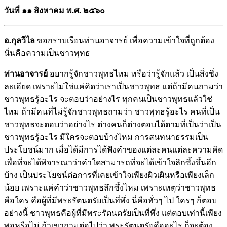
วันที่ ๑๑ สิงหาคม พ.ศ. ๒๕๖๐
อ.กุลวิไล
ขอกราบเรียนท่านอาจารย์ เพื่อความเข้าใจที่ถูกต้อง
นั่นคือความเป็นชาวพุทธ
ท่านอาจารย์
อยากรู้จักชาวพุทธไหม หรือว่ารู้จักแล้ว เป็นสิ่งซึ่ง
ละเอียด เพราะไม่ใช่เเค่คิดว่าเราเป็นชาวพุทธ แต่ถ้ามีคนถามว่า
ชาวพุทธรู้อะไร จะตอบว่าอย่างไร ทุกคนเป็นชาวพุทธแล้วใช่
ไหม ถ้ามีคนที่ไม่รู้จักชาวพุทธถามว่า ชาวพุทธรู้อะไร คนที่เป็น
ชาวพุทธจะตอบว่าอย่างไร ต่างคนก็ต่างตอบได้ตามที่เป็นว่าเป็น
ชาวพุทธรู้อะไร มีใครจะตอบบ้างไหม การสนทนาธรรมเป็น
ประโยชน์มาก เมื่อได้มีการได้ฟังคำของแต่ละคนแต่ละความคิด
เพื่อที่จะได้พิจารณาว่าคำใดสามารถที่จะได้เข้าใจลึกซึ้งขึ้นอีก
บ้าง เป็นประโยชน์ต่อการที่เคยเข้าใจเพียงผิวเผินหรือเพียงเล็ก
น้อย เพราะแค่คำว่าชาวพุทธลึกซึ้งไหม เพราะเหตุว่าชาวพุทธ
คือใคร คือผู้ที่มีพระรัตนตรัยเป็นที่พึ่ง นี่คือทั่วๆ ไป ใครๆ ก็ตอบ
อย่างนี้ ชาวพุทธคือผู้ที่มีพระรัตนตรัยเป็นที่พึ่ง แต่ตอบเท่านี้เพียง
พอหรือไม่ ถ้าเขาถามต่อไปว่า พระรัตนตรัยคืออะไร ก็จะต้อง