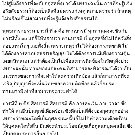
ไปสู่ฝั่งถึงการที่จะดับอกุศลทั้งปวงได้ เพราะฉะนั้น การที่จะรู้แจ้ง
อริยสัจธรรมก็ต้องเป็นสิ่งที่สมควรแก่เหตุ หมายความว่า ถ้าเหตุ
ไม่พร้อมก็ไม่สามารถที่จะรู้แจ้งอริยสัจธรรมได้
พุทธการกธรรม บารมี ที่ ๑ คือ ทานบารมี ทุกท่านคงจะชินกับ
บารมีทั้ง ๑๐ แต่ก็ให้ทราบว่า ทานบารมี เป็นกุศลซึ่งไม่ได้หวังสิ่ง
ตอบแทนใดๆ เลยทั้งสิ้น เพราะเหตุว่าไม่ได้ต้องการภพชาติ ไม่
ได้ต้องการลาภยศสรรเสริญสุข ไม่ได้ต้องการแม้เพียงความคุ้น
เคยสนิทสนม แต่ว่าต้องเป็นไปเพื่อละการติดข้องในวัตถุทั้งปวง
เพราะฉะนั้น ทานของแต่ละคน ก็สามารถจะพิจารณาได้ว่า เป็น
แนวทางของการที่จะทำให้ละความติดข้อง แล้วก็สามารถที่จะ
เจริญปัญญาที่จะเห็นโทษของความติดข้อง แล้วก็อบรม
ทานบารมีเท่าที่สามารถจะกระทำได้
บารมีที่ ๒ คือ ศีลบารมี ศีลบารมี คือ การละเว้น กาย วาจา ซึ่ง
ทำให้ คนอื่นป็นทุกข์เดือดร้อน ซึ่งศีลเป็นที่ตั้งของกุศลทุกอย่าง
เพราะว่าขณะใดที่เป็นกุศล ขณะนั้นก็ไม่ได้ทำความเดือดร้อน
ให้บุคคลใดทั้งสิ้น มีแต่จะนำประโยชน์สุขเกื้อกูลแก่บุคคลอื่น ซึ่ง
เป็นกุศลประการอื่นๆ ต่อไป