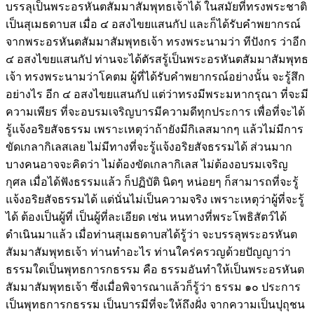
บรรลุเป็นพระอรหันตสัมมาสัมพุทธเจ้าได้ ในสมัยที่ทรงพระชาติ
เป็นสุเมธดาบส เมื่อ ๔ อสงไขยแสนกัป และก็ได้รับคำพยากรณ์
จากพระอรหันตสัมมาสัมพุทธเจ้า ทรงพระนามว่า ทีปังกร ว่าอีก
๔ อสงไขยแสนกัป ท่านจะได้ตัรสรู้เป็นพระอรหันตสัมมาสัมพุทธ
เจ้า ทรงพระนามว่าโคตม ผู้ที่ได้รับคำพยากรณ์อย่างนั้น จะรู้สึก
อย่างไร อีก ๔ อสงไขยแสนกัป แต่ว่าทรงมีพระมหากรุณา ที่จะมี
ความเพียร ที่จะอบรมเจริญบารมีความดีทุกประการ เพื่อที่จะได้
รู้แจ้งอริยสัจธรรม เพราะเหตุว่าถ้ายังมีกิเลสมากๆ แล้วไม่มีการ
ขัดเกลากิเลสเลย ไม่มีทางที่จะรู้แจ้งอริยสัจธรรมได้ ส่วนมาก
บางคนอาจจะคิดว่า ไม่ต้องขัดเกลากิเลส ไม่ต้องอบรมเจริญ
กุศล เมื่อได้ฟังธรรมแล้ว ก็ปฏิบัติ นิดๆ หน่อยๆ ก็สามารถที่จะรู้
แจ้งอริยสัจธรรมได้ แต่นั่นไม่เป็นความจริง เพราะเหตุว่าผู้ที่จะรู้
ได้ ต้องเป็นผู้ที่ เป็นผู้ที่ละเอียด เช่น หนทางที่พระโพธิสัตว์ได้
ดำเนินมาแล้ว เมื่อท่านสุเมธดาบสได้รู้ว่า จะบรรลุพระอรหันต
สัมมาสัมพุทธเจ้า ท่านทำอะไร ท่านใคร่ครวญด้วยปัญญาว่า
ธรรมใดเป็นพุทธการกธรรม คือ ธรรมอันทำให้เป็นพระอรหันต
สัมมาสัมพุทธเจ้า ซึ่งเมื่อพิจารณาแล้วก็รู้ว่า ธรรม ๑๐ ประการ
เป็นพุทธการกธรรม เป็นบารมีที่จะให้ถึงฝั่ง จากความเป็นปุถุชน