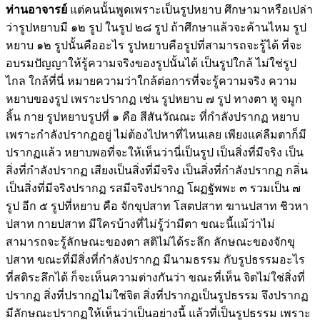
ท่านอาจารย์
แต่คนนั้นพูดเพราะเป็นรูปหยาบ ศึกษามาหรือเปล่า
ว่ารูปหยาบมี ๑๒ รูป ในรูป ๒๘ รูป ถ้าศึกษาแล้วจะค้านไหม รูป
หยาบ ๑๒ รูปนั้นคืออะไร รูปหยาบคือรูปที่สามารถจะรู้ได้ ที่จะ
อบรมปัญญาให้รู้ความจริงของรูปนั้นได้ เป็นรูปใกล้ ไม่ใช่รูป
ไกล ใกล้ที่นี่ หมายความว่าใกล้ต่อการที่จะรู้ความจริง ความ
หยาบของรูป เพราะปรากฏ เช่น รูปหยาบ ๗ รูป ทางตา หู จมูก
ลิ้น กาย รูปหยาบรูปที่ ๑ คือ สีสันวัณณะ ที่กำลังปรากฏ หยาบ
เพราะกำลังปรากฏอยู่ ไม่ต้องไปหาที่ไหนเลย เพียงแค่ลืมตาก็มี
ปรากฏแล้ว หยาบพอที่จะให้เห็นว่านี่เป็นรูป เป็นสิ่งที่มีจริง เป็น
สิ่งที่กำลังปรากฏ เสียงเป็นสิ่งที่มีจริง เป็นสิ่งที่กำลังปรากฏ กลิ่น
เป็นสิ่งที่มีจริงปรากฏ รสมีจริงปรากฏ โผฏฐัพพะ ๓ รวมเป็น ๗
รูป อีก ๕ รูปที่หยาบ คือ จักขุปสาท โสตปสาท ฆานปสาท ชิวหา
ปสาท กายปสาท มีใครบ้างที่ไม่รู้ว่ามีตา ขณะนี้แม้ว่าไม่
สามารถจะรู้ลักษณะของตา สติไม่ได้ระลึก ลักษณะของจักขุ
ปสาท ขณะที่มีสิ่งที่กำลังปรากฏ มีนามธรรม กับรูปธรรมอะไร
ที่สติระลึกได้ ก็จะเห็นความต่างกันว่า ขณะที่เห็น จิตไม่ใช่สิ่งที่
ปรากฏ สิ่งที่ปรากฏไม่ใช่จิต สิ่งที่ปรากฏเป็นรูปธรรม จึงปรากฏ
มีลักษณะปรากฏให้เห็นว่าเป็นอย่างนี้ แล้วที่เป็นรูปธรรม เพราะ