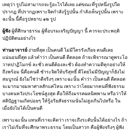
เหตุว่า รูปไม่สามารถจะรู้อะไรได้เลย แต่ขณะที่รูปหนึ่งรูปใด
ปรากฏ ที่ปรากฏเพราะจิตกำลังรู้รูปนั้น กำลังเห็นรูปนั้น เพราะ
ฉะนั้น นี้คือรูปหยาบ ๑๒ รูป
ผู้ฟัง
ผู้ที่ศึกษาธรรม ผู้ที่อบรมเจริญปัญญา นี้ ควรจะประพฤติ
ปฏิบัติตนอย่างไร
ท่านอาจารย์
ง่ายที่สุด เป็นคนดี ไม่มีใครรังเกียจ คนดีเลย
แน่นอนที่สุด แล้วคำว่า เป็นคนดี ดีตลอด ถ้าจะพิจารณาดูพระโอ
วาทปาฏิโมกข์ ละชั่ว คนดีต้องละชั่ว ต้องทำความดีทุกอย่างให้
ถึงพร้อม นี่คือคนดี ชำระจิตให้บริสุทธิ์ ดีโดยไม่มีปัญญาก็ยังไม่
สมบูรณ์ ยังไม่ใช่ว่าดีจริงๆ เพราะฉะนั้น คำว่า เป็นคนดี ดีตลอด
จะมากมายมหาศาลสักแค่ไหน เพราะว่าโดยมากคนที่ฟังธรรม
บางคนหวังประโยชน์สูงสุด คือให้ถึงมรรคผลนิพพาน หรือว่าให้
สติปัฏฐานเกิดบ่อยๆ ให้รู้อริยสัจธรรมนั่นไม่สูงเกินไปหรือ ใน
เมื่อยังไม่ได้เป็นคนดี
เพราะฉะนั้น แทนที่เราจะคิดว่า เราจะถึงระดับนั้นได้อย่างไร ถ้า
เราไม่เริ่มที่จะศึกษาพระธรรม โดยเป็นสาวก คือผู้ฟังจริงๆ ผู้ฟัง