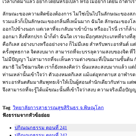
เวลาเกิดมาแล้ว อยากได้ยินหรือเปล่า หรือไม่อยากได้ยิน ถ้าตาเ
ลักษณะของความติดข้องต้องการ ไม่ใช่เป็นไปในลักษณะของสภาพทีต้
รวมแล้วก็เป็นลักษณะของกลิ่นที่เหม็นมาก ฉันใด ลักษณะของโลภะก็ฉั
ออกไปข้างนอก แต่เวลาที่จะกลับมาเข้าบ้าน หรืออะไรนี่ เราก็ล้างมื
ออกมา สิ่งที่สกปรก น้ำก็ดำ ฉันใด เราจะมีอกุศลประเภทที่จางที่
คือกิเลส อย่างบางหรืออย่างจาง ก็ไม่มีเลย สำหรับพระอรหันต์ แต่ส
ครั้งพุทธกาล จิตสงบมาก สามารถที่จะบรรลุความสงบของจิต ที่ใช
ไม่มีปัญญา ไม่สามารถที่จะเห็นความต่างขณะที่เป็นฌานขั้นต้น กับ
สมาธิ ไม่ใช่ฌานจิต เราก็ยังหลงคิดว่า นั่นแหละสงบมากแล้ว แต่ถ
ท่านเหล่านั้นเข้าใจว่า ตัวเองหมดกิเลส แม้แต่อุทกดาบส อาฬารดาบส 
พระอรหันตสัมมาสัมพุทธเจ้าให้เป็นผู้สอนสำนักเดียวกับท่าน แต่พระ
จึงสามารถที่จะรู้ได้แม้ขณะนั้นที่เข้าใจว่าสงบ ความจริงเมื่
Tag
วิทยาลัยการสาธารณสุขสิรินธร จ.พิษณุโลก
ฟังธรรมจากหัวข้อย่อย
ปกิณณกธรรม ตอนที่ 241
ปกิณณกธรรม ตอนที่ 242