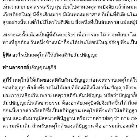
เห็นว่าลาภ ยศ สรรเสริญ สุข เป็นไปตามเหตุตามปัจจัย แล้วก็หมด ไ
เกียรติยศใหญ่ มีชื่อเสียงมาก มีเงินทองมหาศาล ก็เป็นที่ติเตียนในค
สุขอย่างนั้น แต่ก็ไม่มีใครไปติเตียน สิ่งหนึ่งที่เป็นอันตราย แม้
เพราะฉะนั้น ต้องเป็นผู้ที่มั่นคงจริงๆ เพื่อการละ ไม่ว่าจะศึกษา
ทางที่ถูกต้อง วันหนึ่งข้างหน้าก็จะได้ประโยชน์ใหญ่จริงๆ ที่จะเป็นผู้
ผู้ฟัง
อะไรเป็นเหตุใกล้ให้เกิดสติกับสัมปชัญญะ
ท่านอาจารย์
เชิญคุณสุภีร์
สุภีร์
เหตุใกล้ให้เกิดของสติกับสัมปชัญญะ ก่อนจะทราบเหตุใกล้ให้เกิด
ของปัญญา คือสิ่งที่ขาดไม่ได้เลย ที่ต้องมีสิ่งนี้เท่านั้น ปัญญา
ประการเหลือเกิน เพราะเหตุว่าสติกับสัมปชัญญะ หรือว่าปัญญาก็เป
สัมปชัญญะเป็นสังขารธรรม ต้องอาศัยเหตุปัจจัยจึงเกิดขึ้นได้ มีเหต
ตอนนี้เรากล่าวถึงสติซึ่งเป็นสติปัฏฐาน เหตุใกล้ที่จะทำให้สติปั
ฐาน และ ธัมมานุปัสสนาสติปัฏฐาน หรือเรากล่าวย่อๆ ว่า กาย เวทนา
ความเพิ่มเติม สำหรับเหตุใกล้ของสติปัฏฐาน คือ อารมณ์ของสติ 