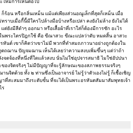
ะให้มีการเห็นต่อไป
 หรือกลิ่นเหม็น แม้แต่เพียงส่วนอณูเล็กที่สุดก็เหม็น เมื่อ
เมื่อกี้นี้มีใครไปล้างมือบ้างหรือเปล่า คงยังไม่ล้าง ยังไม่ได้
แต่ยังมีสีดำๆ ออกมา หรือเสื้อผ้าที่เราใส่ก็ต้องมีการซัก อะไร
์ที่ในพระไตรปิฎกใช้ คือ ขีณาสวะ ขีณะแปลว่าดับ หมดสิ้น อาสวะ
ระอรหันต์ เขาก็คิดว่าเขาไม่มี พวกที่ทำสมถภาวนาอย่างถูกต้องใน
ตุตถฌาน ปัญจมฌาน เห็นได้เลยว่าความสงบเพิ่มขึ้นๆ แต่ว่าถ้า
จดจ้องที่หนึ่งที่ใดแล้วสงบ นั่นไม่ใช่อุปจารสมาธิ ไมใช่อัปปนา
กษณะของจิตจริงๆ ไม่มีปัญญาที่จะรู้ลักษณะของสภาพธรรมจริงๆ
้วย ทั้ง ๒ ท่านซึ่งเป็นอาจารย์ ไม่รู้ว่าตัวเองไม่รู้ ก็เชื้อเชิญ
ญญาที่สะสมมาถึงระดับขั้น ที่จะได้เป็นพระอรหันตสัมมาสัมพุทธเจ้า
งไร