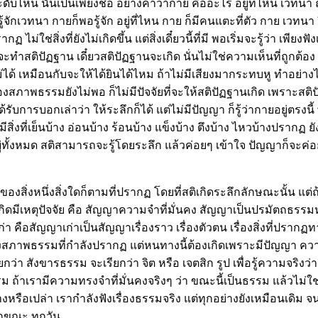
บไหน นั่นเป็นเพียงชื่อ อย่างคำว่ากาย คืออะไร อยู่ที่ไหน เวทนา ถ้
ู้จักเวทนา กายก็พอรู้จัก อยู่ที่ไหน กาย ก็มีคนแตะที่ตัว กาย เวทนา
ี่ไม่ปรากฏ ไม่ใช่สิ่งที่ยังไม่เกิดขึ้น แต่สิ่งเดี๋ยวนี้ที่มี พอเริ่มจะรู้
ี๋ยวจะทำสติปัฏฐาน เดี๋ยวสติปัฏฐานจะเกิด นั่นไม่ใช่ความเห็นที่ถู
ไปไม่ได้ เหมือนกับจะให้ได้ยินได้ไหม ถ้าไม่มีเสียงมากระทบหู ทำอย่า
ของสภาพธรรมยังไม่พอ ก็ไม่มีปัจจัยที่จะให้สติปัฏฐานเกิด เพราะสติ
้รับการบอกเล่าว่า ให้ระลึกก็ได้ แต่ไม่มีปัญญา ก็รู้ว่ากายอยู่ตรงนี
งที่เย็นบ้าง อ่อนบ้าง ร้อนบ้าง แข็งบ้าง ตึงบ้าง ไหวบ้างปรากฏ ยังค
ู่ทั้งหมด สติสามารถจะรู้โดยระลึก แล้วค่อยๆ เข้าใจ ปัญญาก็จะค่อย
สิ่งหนึ่งสิ่งใดก็ตามที่ปรากฏ โดยที่สติเกิดระลึกลักษณะนั้น แต่ถ้า
สติจะเกิดมีเหตุปัจจัย คือ สัญญาความจำที่มั่นคง สัญญาเป็นปรมัตถ
่า คือสัญญาเก่าเป็นสัญญาเรื่องราว เรื่องตัวตน เรื่องสิ่งที่ปรากฏทา
สภาพธรรมที่กำลังปรากฏ แต่หนทางนี้ต้องเกิดเพราะมีปัญญา ความร
ยกว่า สังขารธรรม จะเรียกว่า จิต หรือ เจตสิก รูป เพื่อรู้ความจริ
ธรรม ถ้าเรามีความทรงจำที่มั่นคงจริงๆ ว่า ขณะนี้เป็นธรรม แล้วไม่
หรือเปล่า เรากำลังฟังเรื่องธรรมจริง แต่ทุกอย่างยังเหมือนเดิม จนก
ทุกขณะ ทุกวัน