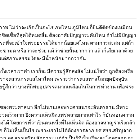
สภาพ ไม่ว่าจะเกิดเป็นอะไร ภพไหน ภูมิไหน ก็ยินดีติดข้องเหมือน
นิทชิดเชื้อที่สุดได้หมดสิ้น ต้องอาศัยปัญญาระดับไหน ถ้าไม่มีปัญญา
ามารถที่จะเข้าใจพระธรรมได้มากน้อยแค่ไหน ตามการสะสม แต่ถ้า
าย จะฆ่ามด หรือว่าจะช่วย แม้ว่าช่วยนั้นยากกว่า แล้วก็เสียเวลาด้วย
 แล้วแต่สภาพธรรมใดจะมีน้ำหนักมากกว่ากัน
้งเวลาเราทำ เราก็จะมีความรู้สึกสงสัย ไม่แน่ใจว่า ถูกต้องหรือ
กว่า เราจะสวนกระแสไหวไหม เพราะว่ากระแสทางโลกยุคปัจจุบัน
ลยรู้สึกว่า บางทีก็พบอุปสรรคมากเหลือเกินในการทำงาน เพื่อพระ
ุคเสื่อมของพระศาสนา อีกไม่นานเลยพระศาสนาจะอันตรธาน มีพระ
างรวดเร็วมาก ยิ่งความเห็นผิดแพร่หลายมากเท่าไร ก็บั่นทอนความ
 โดยการที่ว่าเป็นคนหนึ่งที่ไม่เห็นผิด ต้องอาจหาญร่าเริงกล้า
ถูก ก็ไม่เห็นเป็นไร เพราะเราไม่ได้ต้องการลาภ ยศ สรรเสริญจาก
ภ ยศ สรรเสริญ สักการะ แต่ถ้าเป็นผู้ที่เป็นเรื่องละโดยตลอด จะ