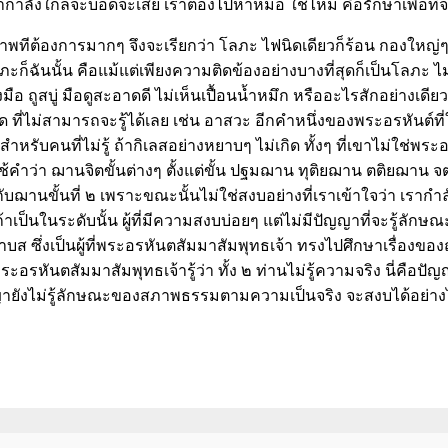
รากำลังใกล้จะบอดจะเสีย เราต้องไปหาหมอ ใช่ไหม คือรักษาเพื่อที่จ
องการมากๆ จึงจะเรียกว่า โลภะ ไฟนิดเดียวก็ร้อน กองใหญ่ๆ ก็ร้อน
นนั้น คือแม้แต่เพียงความติดข้องอย่างบางที่สุดก็เป็นโลภะ ไม่ทราบ
อ ถูสบู่ มือดูสะอาดดี ไม่เห็นเปื้อนน้ำหมึก หรืออะไรสักอย่างเดียว 
สุด ที่ไม่สามารถจะรู้ได้เลย เช่น อาสวะ อีกคำหนึ่งของพระอรหันต
ำหรับคนที่ไม่รู้ ถ้ากิเลสอย่างหยาบๆ ไม่เกิด ทั้งๆ ที่เขาไม่ใช่พ
้คำว่า ฌานจิตขั้นต่างๆ ตั้งแต่ขั้น ปฐมฌาน ทุติยฌาน ตติยฌาน จ
ฌานขั้นที่ ๒ เพราะขณะนั้นไม่ใช่สงบอย่างที่เราเข้าใจว่า เรากำลัง
้าเป็นในระดับนั้น ผู้ที่มีความสงบบ่อยๆ แต่ไม่มีปัญญาที่จะรู้ลั
ซึ่งเป็นผู้ที่พระอรหันตสัมมาสัมพุทธเจ้า ทรงไปศึกษาเรื่องของฌานจิตด
อรหันตสัมมาสัมพุทธเจ้ารู้ว่า ทั้ง ๒ ท่านไม่รู้ความจริง นี่คือปั
อปัญญายังไม่รู้ลักษณะของสภาพธรรมตามความเป็นจริง จะสงบได้อย่า