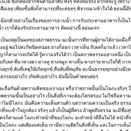
่งก็ต้องยากขึ้นตามลำดับ ทั้งๆ ที่สิ่งที่มีจริง ยากที่จะรู้ เพราะว่
นังสือเลย เพียงขั้นฟังก็สามารถที่จะค่อยๆ พิจารณาเข้าใจได้ ตอนนี้
ียกตัวอย่างในเรื่องของการอาบน้ำ การรับประทานอาหารก็เป็นโลภ
บน้ำ เราก็ต้องรับประทานอาหาร คิดอย่างนี้ ตอนแรก
ตุเป็นผลของสภาพธรรม ฉะนั้นการที่ท่านผู้ถามได้ถามเมื่อกี้นี้
างอยู่ พอไปสะกิดนิดหน่อย ยางก็ออก เวลาเห็น กิเลสก็มาแล้ว เวลาได้ยิ
สามารถเกิดได้ รู้ความจริงได้ว่า เป็นสภาพธรรมอย่างหนึ่ง เป็นจิต
ส ที่มาทางตา ทางหู ทางจมูก ทางลิ้น ทางกาย ทางใจก็ดี การดับไม่ใช
ุกข์ ดับที่เหตุให้เกิดทุกข์ คือดับที่สมุทัย ฉะนั้นธรรมทุกอย่างมีเหตุใ
ป็นธรรมอย่างไร เกิดดับอย่างไร อันนี้เป็นคำตอบย่อๆ
ไมเราจะถือกันด้วยความคิดของเราเอง หรือว่าสภาพนั้นเป็นโลภะจริ
าพธรรมนั้นเป็นอย่างไร เป็นสิ่งที่เราจะต้องไตร่ตรอง ไม่ใช่ถือค
ม่มีโลภะ นั่นคือความเห็นส่วนตัว แต่ว่าตามความเป็นจริง ธรรมเป็
าใจถูกต้อง จริงๆ แล้วก็เป็นผู้ที่ตรง ถ้าพูดถึงธรรม จะมีชื่อสุจินต
บใครก็ตามแต่ โลภะทำหน้าที่ของโลภะ จะทำหน้าที่อื่นไม่ได้ หน้าที
็นโลภะ แต่เพียงแค่เห็น เรามีความติดในสิ่งที่เห็น และในการเห็น