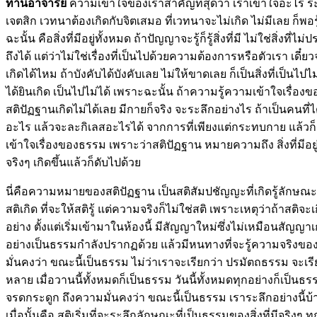
ท่านอาจารย์
ความเข้าใจของเราสำคัญที่สุดว่า เราเข้าใจอะไร ระดั
เจตสิก เวทนาต้องเกิดกับจิตเสมอ ที่เวทนาจะไม่เกิด ไม่มีเลย ก็พอร
ฉะนั้น คือสิ่งที่มีอยู่ทั้งหมด ถ้าปัญญาจะรู้ก็รู้สิ่งที่มี ไม่ใช่สิ่งท
ถึงได้ แต่ว่าไม่ใช่เรื่องที่เป็นไปด้วยความต้องการหรือตัวเรา เด
เกิดได้ไหม ถ้าบังคับได้บังคับเลย ไม่ให้ขาดเลย ก็เป็นสิ่งที่เป็น
ได้ยินเกิด เป็นไปไม่ได้ เพราะฉะนั้น ถ้าความรู้ความเข้าใจเรื่อง
สติปัฏฐานเกิดไม่ได้เลย มีกายก็จริง จะระลึกอย่างไร ถ้าเป็นคนที่ได
อะไร แล้วจะละกิเลสอะไรได้ จากการที่เพียงแต่กระทบกาย แล้วก็มีสิ่
เข้าใจเรื่องของธรรม เพราะว่าสติปัฏฐาน หมายความถึง สิ่งที่มีอย
จริงๆ เกิดขึ้นแล้วก็ดับไปด้วย
นี่คือความหมายของสติปัฏฐาน เป็นสติสัมปชัญญะที่เกิดรู้ลักษณะของ
สติเกิด ที่จะให้สติรู้ แต่ความจริงก็ไม่ใช่สติ เพราะเหตุว่าถ้า
อย่าง ตั้งแต่เริ่มเข้ามาในห้องนี้ มีสัญญาใหม่ซึ่งไม่เหมือนสัญญาเก
อย่างเป็นธรรมกำลังปรากฏด้วย แล้วมีหนทางที่จะรู้ความจริงของ
มั่นคงว่า ขณะนี้เป็นธรรม ไม่ว่าเราจะเรียกว่า ปรมัตถธรรม จะเรี
หลาย เมื่อวานนี้ทั้งหมดก็เป็นธรรม วันนี้ทั้งหมดทุกอย่างก็เป็น
จรดกระดูก ถึงความมั่นคงว่า ขณะนี้เป็นธรรม เราระลึกอย่างนี้บ้าง
เมื่อนั้นคือ สติเริ่มที่จะระลึกลักษณะที่เป็นธรรมของสิ่งที่มีจริงๆ 