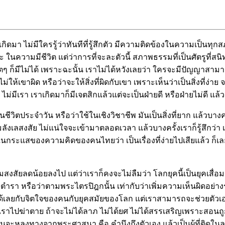
ดมา ไม่มีใครรู้ว่าทันทีที่รู้สึกตัว มีความติดข้องในความเป็นทุก
พพะ ในความมีชีวิต แต่ว่าการที่จะละตัวนี้ สภาพธรรมที่เป็นศัตรูที่ส
ตๆ ก็มีไม่ได้ เพราะฉะนั้น เราไม่ได้หวังเลยว่า ใครจะมีปัญญาส
ไม่ให้เขาผิด หรือว่าจะให้สิ่งที่ผิดกับเขา เพราะเห็นว่าเป็นสิ่งที่ง่
จ ไม่มีเรา เราเกิดมาก็มีเจตสิกแล้วแต่จะเป็นฝ่ายดี หรือฝ่ายไม่ดี
ตประจำวัน หรือว่าใช้ในเชิงวิชาชีพ มันเป็นสิ่งที่ยาก แล้วบางครั
มลังเลสงสัย ไม่แน่ใจจะเข้ามาตลอดเวลา แล้วบางครั้งเราก็รู้สึ
ในกระแสของความคิดของคนไทยว่า เป็นเรื่องที่ง่ายไปเสียแล้ว ก็เ
ความสงสัยลดน้อยลงไป แต่ว่าเราก็คงจะไม่ลืมว่า โลกยุคนี้เป็นย
มตำรา หรือว่าตามพระไตรปิฎกนั้น เท่ากับว่าเพิ่มความเห็นผิดอย่
เลยกับจิตใจของคนกับยุคสมัยของโลก แต่เราสามารถจะช่วยตัวเองได้
เอาเราไปฆ่าตาย ถ้าจะไม่ได้ลาภ ไม่ได้ยศ ไม่ได้สรรเสริญเพราะสอน
คนจะหลงทางจากพระศาสนา คือ คำนึงถึงตัวเอง แล้วเป็นผู้ที่ติดในลา