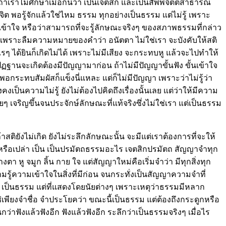
าเราไม่ศึกษาเมื่อกี้นี้ว่า เป็นเจตสิก และเป็นสัพพจิตตสาธารณ
 จิต พอรู้จักแล้วใช่ไหม ธรรม ทุกอย่างเป็นธรรม แต่ไม่รู้ เพราะ
ว่า เพียงฟังเข้าใจ หรือว่าสามารถที่จะรู้ลักษณะจริงๆ ของสภาพธรรมที่กล่าว
กต้อง เพราะลืมความหมายของคำว่า อนัตตา ไม่ใช่เรา จะบังคับให้สติ
งไรๆ ได้ยินก็เกิดไม่ได้ เพราะไม่มีเสียง จะกระทบหู แล้วจะไปทำให้
ปัฏฐานจะเกิดต้องมีปัญญามาก่อน ถ้าไม่มีปัญญาขั้นฟัง ขั้นเข้าใจ
้ พอกระทบสัมผัสก็แข็งนี่แหละ แต่ก็ไม่มีปัญญา เพราะว่าไม่รู้ว่า
งเป็นความไม่รู้ ยังไม่ต้องไปคิดถึงเรื่องนั้นเลย แต่ว่าให้มีความ
ๆ เจริญขึ้นจนประจักษ์ลักษณะที่แท้จริงซึ่งไม่ใช่เรา แต่เป็นธรรม
สติยังไม่เกิด ยังไม่ระลึกลักษณะนั้น จะมีแต่เราต้องการที่จะให้
ธรรมหรือเปล่า เป็น เป็นปรมัตถธรรมอะไร เจตสิกปรมัตถ สัญญาจำทุก
งตา หู จมูก ลิ้น กาย ใจ แต่สัญญาใหม่คือเริ่มจำว่า มีทุกสิ่งทุก
ู้ความเข้าใจในสิ่งที่มีก่อน จนกระทั่งเป็นสัญญาความจำที่
งว่า เป็นธรรม แต่ที่แสดงโดยนัยต่างๆ เพราะเหตุว่าธรรมมีหลาก
ใช่เพียงจำชื่อ จำประโยคว่า ขณะนี้เป็นธรรม แต่ต้องถึงกระดูกหรือ
ว่าฟังแล้วฟังอีก ฟังแล้วฟังอีก ระลึกว่าเป็นธรรมจริงๆ เมื่อไร