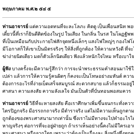
พฤษภาคม พ.ศ.๒
๕๔
๕
ท่านอาจารย์
แต่ความอดทนที่จะละโลภะ คิดดู เป็นเพื่อนสนิท พอเกิ
เดี๋ยวนี้ที่เราก็ยินดีติดข้องในรูป ในเสียง ในกลิ่น ในรส ในโผฏฐั
ที่เป็นเหมือนกับประกายไฟสักจุดหนึ่งเล็กๆ แสงไฟใหญ่ๆ กองไฟโ
มีโอกาสก็ให้เขาเป็นมิตรจริงๆ ให้สิ่งที่ถูกต้อง ให้ความหวังดี ที่จะ
ฆ่าง่ายนิดเดียว มดก็ตัวเล็กนิดเดียว ฟังแล้วหนักใจไหม หรือเบาใ
ผู้ฟัง
บางครั้งจะมีความรู้สึกว่า การจะนำพระธรรมคำสอนมาใช้ในชีวิ
เปล่า แล้วการให้ความรู้คนผิดๆ ก็คงจะเป็นโทษอย่างมหันต์ ควา
ต้องการอะไรที่ง่ายเบ็ดเสร็จสมบูรณ์ สะดวกสบาย แล้วก็ธรรมอยู่
ศาสนา ความสงสัย ความลังเลใจ มันเป็นตัวที่บั่นทอนพอสมควร
ท่านอาจารย์
วิธีที่จะหายสงสัย คือเราศึกษาเพิ่มขึ้นจนกระทั่ง
ไตรปิฎกจริง มีอรรถกถาจริง มีตำราจริง แต่ไม่มีความเห็นถูกตา
ถูกต้องของพระศาสนามากเท่านั้น ซึ่งเราไม่มีทางจะไปทำอะไรได้
หาญจริงๆ ต่อการที่จะอยู่ฝ่ายถูก ถ้าเราเห็นอย่างนี้คงไม่มีใคร
พระศาสนา หรือจากใดๆ เพราะว่าต้องเป็นเรื่องละ สิ่งหนึ่งซึ่งทุก