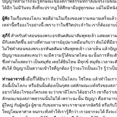
ปัญญาที่สามารถจะรู้ลักษณะของสภาพธรรมที่กำลังมีจริงในขณะนี้ได้ ซึ
ได้อีก ไม่มีวันจบ สิ่งที่จะปรากฏให้ศึกษามีอยู่ทุกขณะ แม้ไม่มีห
ผู้ฟัง
ในเรื่องของโลภะ พอดีอ่านในเรื่องของความหมายเสร็จแล้ว ม
เหล่านี้หรืออะไรอย่างนี้ เพราะว่าในชีวิตประจำวัน เราก็ต้องอา
สุภีร์
สำหรับคำสอนของพระอรหันตสัมมาสัมพุทธเจ้า แสดงความเป็นเห
มีกิเลสเกิดขึ้น อย่างที่ท่านอาจารย์อุปมาเหมือนกับว่า ต้นไม้ที่มีย
ไม่ใช่คำสอนของพระอรหันตสัมมาสัมพุทธเจ้า เวลาเห็น แล้วปัญญาก็
ปัญญาของแต่ละคนว่า จะมีความรู้ได้ขนาดไหน ฉะนั้นการที่จะดับกิเล
ซึ่งท่านก็แสดงว่า เป็นสมุทัย เคยได้ยินไหม มีทุกข์ สมุทัย เวลาจะดับท
ดับได้ ปัญญาเป็นความเข้าใจที่ถูกต้อง รู้ว่าอะไรเป็นอะไร รู้ว่าเ
ท่านอาจารย์
เมื่อกี้ได้ยินว่า ถือว่าเป็นโลภะ ใช่ไหม แล้วทำ
อันนี้เป็นโลภะ หรืออันนั้นต้องเป็นกุศล แต่ลักษณะแท้จริงของสภ
อยากได้อะไรของใครเลย จะว่าเขามีโลภะได้อย่างไร เขาถือว่าเขาไ
ลักษณะของสภาพธรรมนั้นไม่ได้ เพราะฉะนั้น ปัญญา คือสามารถที่จะเข้
ผู้ใหญ่ กับผู้หญิง ผู้ชาย กับขอทาน พระราชามหากษัตริย์ หรือกั
ใหญ่โตมหาศาล จนกระทั่งทำให้เรารู้สึกว่า เราอยากจะได้ ถึงจะเป