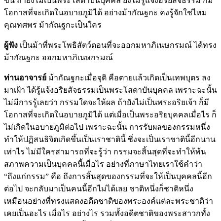
ขึ้น ถ้ายังไม่เป็นพระโสดาบันบุคคล ยังไม่รู้แจ้งอริยสัจธรรม ก็มี
โอกาสที่จะเกิดในอบายภูมิได้ อย่างม้ากัณฐกะ คงรู้จักใช่ไหม
คุณทศพร ม้ากัณฐกะเป็นใคร
ผู้ฟัง
เป็นม้าที่พระโพธิสัตว์ตอนที่จะออกมหาภิเนษกรมณ์ ได้ทรง
ม้ากัณฐกะ ออกมหาภิเนษกรมณ์
ท่านอาจารย์
ม้ากัณฐกะเมื่อจุติ คือตายแล้วเกิดเป็นเทพบุตร ลง
มาเฝ้า ได้รู้แจ้งอริยสัจธรรมเป็นพระโสดาบันบุคคล เพราะฉะนั้น
ไม่มีการรู้เลยว่า กรรมใดจะให้ผล ถ้ายังไม่เป็นพระอริยเจ้า ก็มี
โอกาสที่จะเกิดในอบายภูมิได้ แต่เมื่อเป็นพระอริยบุคคลเมื่อไร ก็
ไม่เกิดในอบายภูมิต่อไป เพราะฉะนั้น การรับผลของกรรมหนึ่ง
ทำให้ปฏิสนธิจิตเกิดขึ้นเป็นเราชาตินี้ ซึ่งจะเป็นเราชาตินี้อีกนาน
เท่าไร ไม่มีใครสามารถที่จะรู้ว่า กรรมจะสิ้นสุดที่จะทำให้พ้น
สภาพความเป็นบุคคลนี้เมื่อไร อย่างที่ภาษาไทยเราใช้คำว่า
“ถึงแก่กรรม” คือ ถึงการสิ้นสุดของกรรมที่จะให้เป็นบุคคลนี้อีก
ต่อไป จะกลับมาเป็นคนนี้อีกไม่ได้เลย ชาติหนึ่งก็ชาติหนึ่ง
เหมือนอย่างที่ทรงแสดงอดีตชาติของพระองค์แต่ละพระชาติว่า
เคยเป็นอะไร เมื่อไร อย่างไร รวมทั้งอดีตชาติของพระสาวกทั้ง