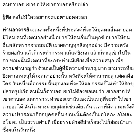
คนตาบอด เขาขอให้เขาตาบอดหรือเปล่า
ผู้ฟัง
คงไม่มีใครอยากจะขอตาบอดหรอก
ท่านอาจารย์
เจตนาครั้งหนึ่งที่ประสงค์ที่จะให้บุคคลอื่นตาบอด
มีไหม คนที่เจตนาอย่างนี้ อยากให้คนอื่นเป็นทุกข์ อยากให้คน
อื่นพลัดพรากจากสมบัติ เผาผลาญทุกสิ่งทุกอย่าง มีความหวัง
ร้ายต่อกัน แล้วก็กระทำกรรม แม้แต่ยิงนก แล้วก็ทะลุเข้าไปใน
ตา ขณะนั้นมีเจตนาที่จะกระทำแม้เพียงเพื่อความสนุก เพื่อ
ความชำนาญว่า ตัวเองเป็นผู้ที่มีความชำนาญมาก สามารถที่จะ
ยิงตานกทะลุได้ เจตนาอย่างนั้น หวังที่จะให้ตานกทะลุ แต่ผลคือ
ใคร วันหนึ่งเมื่อกรรมนั้นสุกงอมที่จะให้ผล กรรมก็ไม่ทำให้จักขุ
ปสาทรูปเกิด คนนั้นก็ตาบอด เขาไม่ต้องขอเลยว่า เขาอยากให้
เขาตาบอด แต่การกระทำของเขานั่นเองเป็นเหตุที่จะทำให้เขา
ตาบอดได้ ฉันใด ทางฝ่ายกุศลก็เช่นเดียวกัน เวลาที่มีความหวังดี
ความปรารถนาดีต่อบุคคลอื่น ขณะนั้นต้องเป็น อโลภะ อโทสะ
อโมหะ เป็นธรรมฝ่ายดี เมื่อธรรมฝ่ายดีสำเร็จลงไปก็ย่อมนำมา
ซึ่งผลในวันหนึ่ง