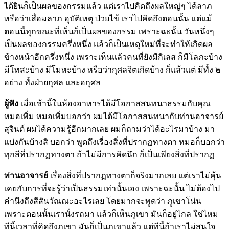
ได้ยินก็เป็นผลของกรรมแล้ว แต่เราไปคิดถึงผลใหญ่ๆ ได้ลาภ
หรือว่าเสื่อมลาภ อุบัติเหตุ ป่วยไข้ เราไปคิดถึงตอนนั้น แต่แม้
ตอนนี้ทุกขณะที่เห็นก็เป็นผลของกรรม เพราะฉะนั้น วันหนึ่งๆ
เป็นผลของกรรมครึ่งหนึ่ง แล้วก็เป็นเหตุใหม่ที่จะทำให้เกิดผล
ข้างหน้าอีกครึ่งหนึ่ง เพราะเห็นแล้วคนที่ยังมีกิเลส ก็มีโลภะบ้าง
มีโทสะบ้าง มีโมหะบ้าง หรือว่ากุศลจิตเกิดบ้าง ก็แล้วแต่ มีทั้ง ๒
อย่าง ทั้งฝ่ายกุศล และอกุศล
ผู้ฟัง
เมื่อเช้านี้ในห้องอาหารได้มีโอกาสสนทนาธรรมกับคุณ
หมอเพิ่ม หมอเพิ่มบอกว่า ผมได้มีโอกาสสนทนากับท่านอาจารย์
สุจินต์ ผมได้ความรู้อีกมากเลย ผมก็ถามว่าได้อะไรมาบ้าง มา
แบ่งกันบ้างสิ บอกว่า พูดถึงเรื่องสิ่งที่ปรากฏทางตา หมอก็บอกว่า
ทุกสีที่ปรากฏทางตา ถ้าไม่มีการคิดนึก ก็เป็นเพียงสิ่งที่ปรากฏ
ท่านอาจารย์
เรื่องสิ่งที่ปรากฏทางตาก็จริงมากเลย แต่เราไม่คุ้น
เคยกับการที่จะรู้ว่าเป็นธรรมเท่านั้นเอง เพราะฉะนั้น ไม่ต้องไป
คำนึงถึงสีสันวัณณะอะไรเลย โดยมากจะพูดว่า ภูเขาโน่น
เพราะตอนนั้นเรานั่งรถมา แล้วก็เห็นภูเขา มันก็อยู่ไกล ใช่ไหม
ทีนี้เวลาที่คิดถึงภูเขา มันก็เป็นภูเขาแล้ว แต่ทีนี้ถ้าเราไม่สนใจ