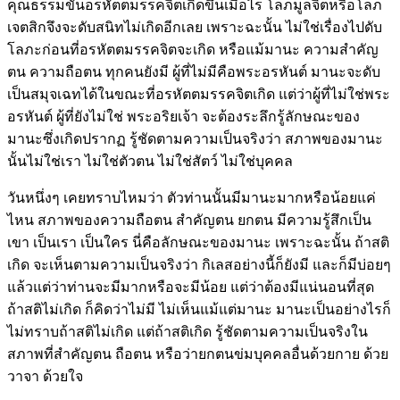
คุณธรรมขั้นอรหัตตมรรคจิตเกิดขึ้นเมื่อไร โลภมูลจิตหรือโลภ
เจตสิกจึงจะดับสนิทไม่เกิดอีกเลย เพราะฉะนั้น ไม่ใช่เรื่องไปดับ
โลภะก่อนที่อรหัตตมรรคจิตจะเกิด หรือแม้มานะ ความสำคัญ
ตน ความถือตน ทุกคนยังมี ผู้ที่ไม่มีคือพระอรหันต์ มานะจะดับ
เป็นสมุจเฉทได้ในขณะที่อรหัตตมรรคจิตเกิด แต่ว่าผู้ที่ไม่ใช่พระ
อรหันต์ ผู้ที่ยังไม่ใช่ พระอริยเจ้า จะต้องระลึกรู้ลักษณะของ
มานะซึ่งเกิดปรากฏ รู้ชัดตามความเป็นจริงว่า สภาพของมานะ
นั้นไม่ใช่เรา ไม่ใช่ตัวตน ไม่ใช่สัตว์ ไม่ใช่บุคคล
วันหนึ่งๆ เคยทราบไหมว่า ตัวท่านนั้นมีมานะมากหรือน้อยแค่
ไหน สภาพของความถือตน สำคัญตน ยกตน มีความรู้สึกเป็น
เขา เป็นเรา เป็นใคร นี่คือลักษณะของมานะ เพราะฉะนั้น ถ้าสติ
เกิด จะเห็นตามความเป็นจริงว่า กิเลสอย่างนี้ก็ยังมี และก็มีบ่อยๆ
แล้วแต่ว่าท่านจะมีมากหรือจะมีน้อย แต่ว่าต้องมีแน่นอนที่สุด
ถ้าสติไม่เกิด ก็คิดว่าไม่มี ไม่เห็นแม้แต่มานะ มานะเป็นอย่างไรก็
ไม่ทราบถ้าสติไม่เกิด แต่ถ้าสติเกิด รู้ชัดตามความเป็นจริงใน
สภาพที่สำคัญตน ถือตน หรือว่ายกตนข่มบุคคลอื่นด้วยกาย ด้วย
วาจา ด้วยใจ