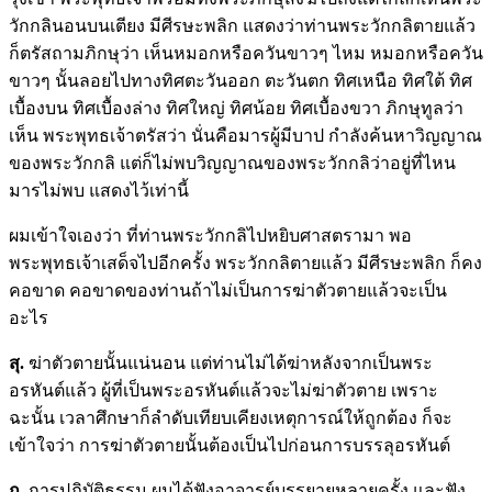
วักกลินอนบนเตียง มีศีรษะพลิก แสดงว่าท่านพระวักกลิตายแล้ว
ก็ตรัสถามภิกษุว่า เห็นหมอกหรือควันขาวๆ ไหม หมอกหรือควัน
ขาวๆ นั้นลอยไปทางทิศตะวันออก ตะวันตก ทิศเหนือ ทิศใต้ ทิศ
เบื้องบน ทิศเบื้องล่าง ทิศใหญ่ ทิศน้อย ทิศเบื้องขวา ภิกษุทูลว่า
เห็น พระพุทธเจ้าตรัสว่า นั่นคือมารผู้มีบาป กำลังค้นหาวิญญาณ
ของพระวักกลิ แต่ก็ไม่พบวิญญาณของพระวักกลิว่าอยู่ที่ไหน
มารไม่พบ แสดงไว้เท่านี้
ผมเข้าใจเองว่า ที่ท่านพระวักกลิไปหยิบศาสตรามา พอ
พระพุทธเจ้าเสด็จไปอีกครั้ง พระวักกลิตายแล้ว มีศีรษะพลิก ก็คง
คอขาด คอขาดของท่านถ้าไม่เป็นการฆ่าตัวตายแล้วจะเป็น
อะไร
สุ.
ฆ่าตัวตายนั้นแน่นอน แต่ท่านไม่ได้ฆ่าหลังจากเป็นพระ
อรหันต์แล้ว ผู้ที่เป็นพระอรหันต์แล้วจะไม่ฆ่าตัวตาย เพราะ
ฉะนั้น เวลาศึกษาก็ลำดับเทียบเคียงเหตุการณ์ให้ถูกต้อง ก็จะ
เข้าใจว่า การฆ่าตัวตายนั้นต้องเป็นไปก่อนการบรรลุอรหันต์
ถ.
การปฏิบัติธรรม ผมได้ฟังอาจารย์บรรยายหลายครั้ง และฟัง