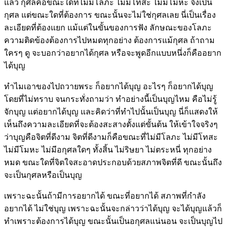
แล้ว กุศลคือขณะใดที่ไม่มีโลภะ ไม่มีโทสะ ไม่มีโมหะ จึงเป็น
กุศล แต่ขณะใดที่ต้องการ ขณะนั้นจะไม่ใช่กุศลเลย นี่เป็นเรื่อง
ละเอียดที่ต้องแยก แม้แต่ในขั้นของการฟัง ลักษณะของโลภะ
ความติดข้องต้องการไปหมดทุกอย่าง ต้องการแม้กุศล ถ้าถาม
ใครๆ ดู จะบอกว่าอยากได้กุศล หรือจะพูดอีกแบบหนึ่งก็คืออยาก
ได้บุญ
ทำไมเอาของไปถวายพระ ก็อยากได้บุญ อะไรๆ ก็อยากได้บุญ
โดยที่ไม่ทราบ จนกระทั่งถามว่า ทำอย่างนี้เป็นบุญไหม คือไม่รู้
จักบุญ แต่อยากได้บุญ และคิดว่าที่ทำไปนั้นเป็นบุญ นี่ก็แสดงให้
เห็นถึงความละเอียดที่จะต้องสะสางตั้งแต่ขั้นต้น ให้เข้าใจจริงๆ
ว่าบุญคือจิตที่ดีงาม จิตที่ดีงามก็คือขณะที่ไม่มีโลภะ ไม่มีโทสะ
ไม่มีโมหะ ไม่มีอกุศลใดๆ ทั้งสิ้น ไม่ริษยา ไม่ตระหนี่ ทุกอย่าง
หมด ขณะใดที่จิตใจสะอาดประกอบด้วยสภาพจิตที่ดี ขณะนั้นถึง
จะเป็นกุศลหรือเป็นบุญ
เพราะฉะนั้นถ้ามีการอยากได้ ขณะที่อยากได้ สภาพที่กำลัง
อยากได้ ไม่ใช่บุญ เพราะฉะนั้นจะกล่าวว่าได้บุญ จะได้บุญแล้วก็
ทำเพราะต้องการได้บุญ ขณะนั้นเป็นอกุศลแน่นอน จะเป็นบุญไป