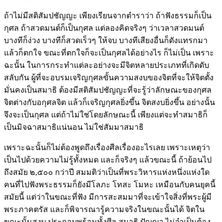
ถ้าไม่มีสติสัมปชัญญะ เพียงเรียนจากตำราว่า ถ้าฟังธรรมก็เป็น
กุศล ถ้าสวดมนต์ก็เป็นกุศล แต่ลองคิดจริงๆ ว่าเวลาสวดมนต์
บางทีก็ง่วง บางทีก็สวดเร็วๆ ให้จบ บางทีเสียงอื่นก็ดังแทรกมา
แล้วก็ตกใจ ขณะที่ตกใจก็จะเป็นกุศลได้อย่างไร ก็ไม่เป็น เพราะ
ฉะนั้น ในการกระทำแต่ละอย่างจะมีจิตหลายประเภทที่เกิดดับ
สลับกัน ผู้ที่จะอบรมเจริญกุศลขั้นความสงบของจิตที่จะให้จิตตั้ง
มั่นคงเป็นสมาธิ ต้องมีสติสัมปชัญญะที่จะรู้ว่าลักษณะของกุศล
จิตต่างกับอกุศลจิต แล้วก็เจริญกุศลยิ่งขึ้น จิตสงบยิ่งขึ้น อย่างนั้น
จึงจะเป็นกุศล แต่ถ้าไม่ใช่โดยลักษณะนี้ เพียงแต่จะทำสมาธิก็
เป็นมิจฉาสมาธิแน่นอน ไม่ใช่สัมมาสมาธิ
เพราะฉะนั้นก็ไม่ต้องพูดถึงเรื่องศีลเรื่องอะไรเลย เพราะเหตุว่า
เป็นไปด้วยความไม่รู้ทั้งหมด และก็จริงๆ แล้วขณะนี้ ถ้าย้อนไป
ถึงสมัย ๒,๕๐๐ กว่าปี สมมติว่าเป็นที่พระวิหารแห่งหนึ่งแห่งใด
คนที่ไปฟังพระธรรมก็ยังมีโลภะ โทสะ โมหะ เหมือนกับคนยุคนี้
สมัยนี้ แต่ว่าในขณะที่ฟัง มีการสะสมมาที่จะเข้าใจสิ่งที่พระผู้มี
พระภาคตรัส และก็พิจารณารู้ความจริงในขณะนั้นได้ จิตใน
ขณะนั้นสงบ ประกอบพร้อมทั้งศีล สมาธิ ปัญญา ไม่จำเป็นต้อง