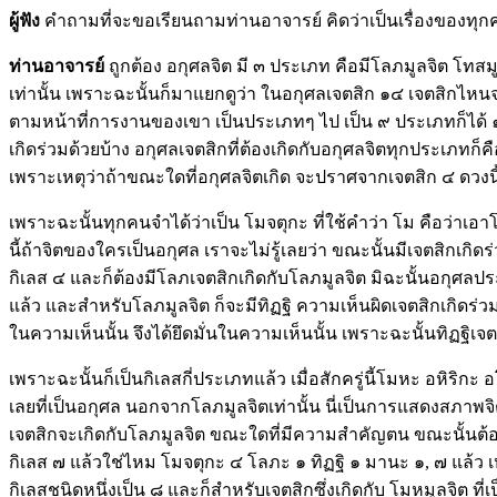
ผู้ฟัง
คำถามที่จะขอเรียนถามท่านอาจารย์ คิดว่าเป็นเรื่องของทุกคนต้อ
ท่านอาจารย์
ถูกต้อง อกุศลจิต มี ๓ ประเภท คือมีโลภมูลจิต โทสมู
เท่านั้น เพราะฉะนั้นก็มาแยกดูว่า ในอกุศลเจตสิก ๑๔ เจตสิกไ
ตามหน้าที่การงานของเขา เป็นประเภทๆ ไป เป็น ๙ ประเภทก็ได้ ๑
เกิดร่วมด้วยบ้าง อกุศลเจตสิกที่ต้องเกิดกับอกุศลจิตทุกประเภทก็ค
เพราะเหตุว่าถ้าขณะใดที่อกุศลจิตเกิด จะปราศจากเจตสิก ๔ ดวงน
เพราะฉะนั้นทุกคนจำได้ว่าเป็น โมจตุกะ ที่ใช้คำว่า โม คือว่าเอา
นี้ถ้าจิตของใครเป็นอกุศล เราจะไม่รู้เลยว่า ขณะนั้นมีเจตสิกเกิดร
กิเลส ๔ และก็ต้องมีโลภเจตสิกเกิดกับโลภมูลจิต มิฉะนั้นอกุศลประ
แล้ว และสำหรับโลภมูลจิต ก็จะมีทิฏฐิ ความเห็นผิดเจตสิกเกิดร
ในความเห็นนั้น จึงได้ยึดมั่นในความเห็นนั้น เพราะฉะนั้นทิฏฐิเจ
เพราะฉะนั้นก็เป็นกิเลสกี่ประเภทแล้ว เมื่อสักครู่นี้โมหะ อหิริกะ
เลยที่เป็นอกุศล นอกจากโลภมูลจิตเท่านั้น นี่เป็นการแสดงสภาพจิต
เจตสิกจะเกิดกับโลภมูลจิต ขณะใดที่มีความสำคัญตน ขณะนั้นต้อ
กิเลส ๗ แล้วใช่ไหม โมจตุกะ ๔ โลภะ ๑ ทิฏฐิ ๑ มานะ ๑, ๗ แล้ว เห
กิเลสชนิดหนึ่งเป็น ๘ และก็สำหรับเจตสิกซึ่งเกิดกับ โมหมูลจิต ที่