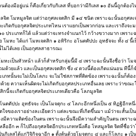
งมีอยู่แน่ ก็คือเกี่ยวกับกิเลส ที่บอกว่ามีกิเลส ๑๐ อันนี้ถูกต้อง
ลจิต โมหมูลจิต แต่ว่าอกุศลเจตสิก มี ๑๔ ชนิด เพราะฉะนั้นอกุศลเจต
หนจะเกิดกับอกุศลจิตประเภทไหน เราแยกเป็นพวกก่อน และเราถึงจะ
๐ ประเภทก็ได้ แล้วแต่ว่าจะทรงจำแนกไว้ กว้างขวางมาก เพราะฉะนั
ือ โมหะ ได้แก่ โมหเจตสิก ๑ อหิริกะ อโนตตัปปะ อุทธัจจะ ทั้ง ๔ นี
ี้ไม่ได้เลย เป็นอกุศลสาธารณะ
โมหะเป็นหัวหน้า แล้วก็สำหรับกลุ่มนี้มี ๔ เพราะฉะนั้นจึงชื่อว่า
่วมด้วยแล้ว และเป็นอกุศลเจตสิก ซึ่ง ๔ ดวงนี้ต้องเกิดแน่นอน ทีนี้ก
เภทนั้นจะไม่เป็นโลภะ จะไม่ใช่สภาพที่ติดข้อง เพราะฉะนั้นก็ต้องม
่วมด้วย ความเห็นผิดจะไม่เกิดกับอกุศลประเภทอื่นเลย เพราะว่าขณ
ตสิกนี้จะเกิดกับอกุศลจิตประเภทเดียวคือ โลภมูลจิต
 อโนตตัปปะ อุทธัจจะ เป็นโมจตุกะ ๔ โลภะอีกหนึ่งเป็น ๕ ทิฏฐิอีกหนึ
ใจของเราอย่างละเอียดว่า แต่ละขณะที่เกิดขึ้นมา แม้ว่าจะสั้นเป็นอ
งมีความติดข้องในตน เพราะฉะนั้นจึงมีความสำคัญในตน เพราะฉะนั
ลืออีก ๓ ก็ไปถึงอกุศลจิตอีกประเภทหนึ่งคือ โทสมูลจิต จิตที่ชื่อ
เป็นกิเลสได้แก่วิจิกิจฉาอีก ๑ ตั้งต้นด้วยโมจตุกะ ๔ และก็โลภะ ๑ เป