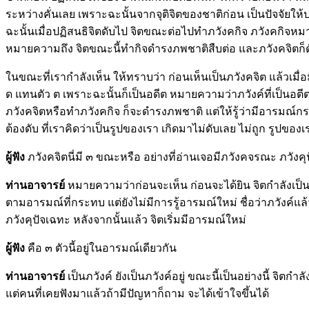
ระหว่างคั่นเลย เพราะฉะนั้นจากจุติจิตของชาติก่อน เป็นปัจจัยให้
ฉะนั้นเมื่อปฏิสนธิจิตดับไป จิตขณะต่อไปทำภวังคกิจ ภวังคกิจหม
หมายความถึง จิตขณะนี้ทำกิจดำรงภพชาติสืบต่อ และภวังคจิตก็ดั
ในขณะที่เรากำลังเห็น ให้ทราบว่า ก่อนเห็นเป็นภวังคจิต แล้วเมื่
ด แทนตัว ต เพราะฉะนั้นก็เป็นอดีต หมายความว่าภวังค์ที่เป็นอตีตภวัง
ภวังคจิตหรือทำภวังคกิจ ก็จะดำรงภพชาติ แต่ให้รู้ว่ามีอารมณ์กระ
ต้องดับ ที่เราคิดว่าเป็นรูปของเรา เกิดมาไม่ดับเลย ไม่ถูก รูปของ
ผู้ฟัง
ภวังคจิตนี่มี ๓ ขณะหรือ อย่างที่อ่านเจอมีภวังคจรณะ ภวังค
ท่านอาจารย์
หมายความว่าก่อนจะเห็น ก่อนจะได้ยิน จิตกำลังเป็นภ
ตามอารมณ์ที่กระทบ แต่ยังไม่มีการรู้อารมณ์ใหม่ ชื่อว่าภวังค์แ
ภวังคุปัจเฉทะ หลังจากนั้นแล้ว จิตเริ่มมีอารมณ์ใหม่
ผู้ฟัง
คือ ๓ ตัวนี้อยู่ในอารมณ์เดียวกัน
ท่านอาจารย์
เป็นภวังค์ ยังเป็นภวังค์อยู่ ขณะนี้เป็นอย่างนี้ จิ
แต่คนที่เคยฟังมาแล้วถ้ามีปัญหาก็ถาม จะได้เข้าใจขึ้นได้