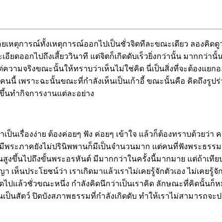
ุการณ์ทั้งเหตุการณ์ออกไปเป็นชั่วจิตทีละขณะเดียว ลองคิดดูว่า จ
อียดออกไปถึงเสี้ยววินาที แต่จิตก็เกิดดับเร็วยิ่งกว่านั้น มากกว่านั
วามจริงขณะนั้นให้ทราบว่าเห็นไม่ใช่คิด นี่เป็นสิ่งที่จะต้องแยกออ
้นคนนี้ เพราะฉะนั้นขณะที่กำลังเห็นเป็นเก้าอี้ ขณะนั้นคือ คิดถึงร
ดขึ้นทำกิจการงานแต่ละอย่าง
เป็นเรื่องง่าย ต้องค่อยๆ ฟัง ค่อยๆ เข้าใจ แล้วก็ต้องทราบด้วยว่
ู้มีพระภาคยังไม่ปรินิพพานก็มีเป็นจำนวนมาก แต่คนที่ฟังพระธรรมมี
นสูงขึ้นไปถึงขั้นพระอรหันต์ มีมากกว่าในครั้งนี้มากมาย แต่ถ้าเที
 เห็นประโยชน์ว่า เราเกิดมาแล้วเราไม่เคยรู้จักตัวเอง ไม่เคยรู้จักโ
ดไปแล้วชั่วขณะหนึ่ง กำลังคิดนึกว่าเป็นเราคิด ลักษณะที่คิดนั้นก็
เป็นสัตว์ ปิดบังสภาพธรรมที่กำลังเกิดดับ ทำให้เราไม่สามารถจะป