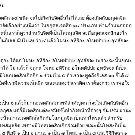
ไหม
สิก ๑๔ ชนิด จะไปเกิดกับจิตอื่นไม่ได้เลย ต้องเกิดกับอกุศลจิต
มาจัดอีกอย่างหนึ่งว่า ในอกุศลเจตสิก ๑๔ ประเภท ท่านจำแนกออก
้นเราก็ดูว่าสำหรับจิตที่เป็นโลภมูลจิต จะมีอกุศลเจตสิกอะไร
้เป็นกิเลส นับไปเลยว่า ๔ แล้ว โมหะ อหิริกะ อโนตตัปปะ อุทธัจจะ
 โมจตุกะ ได้แก่ โมหะ อหิริกะ อโนตตัปปะ อุทธัจจะ เพราะฉะนั้นขณะ
็จำได้ โม แล้วก็ จตุกะ โมหะ อหิริกะ อโนตตัปปะ อุทธัจจะ นี่เป็น
ีโลภเจตสิกเกิดอีก ๑ รวมเป็น ๕ ถ้าเราจะพูดถึงกิเลส ๑๐ ก็ได้ ๕
ะใดที่เรามีความเห็นผิด ขณะแสดงว่าเราติด เราต้องการ เราพอใจ
่งเป็น ๖ แล้วก็มานะเจตสิกสภาพที่สำคัญตน ก็จะไม่เกิดกับจิตอื่น
กุศล แต่ก็มีเจตสิกแต่ละชนิดซึ่งทำกิจหน้าที่ต่างๆ กัน เช่น มานะ
้นมานะเจตสิกก็เกิดกับโลภมูลจิต เป็นเท่าไหร่แล้ว สำหรับ
ว่าโทสมูลจิต เพราะมีโทสเจตสิกเกิดร่วมด้วย ขณะนั้นโทสะก็เป็น
็น ๕ ทิฏฐิ ๑ เป็น ๖ มานะ ๑ เป็น ๗ โทสะ ๑ เป็น ๘ และวิจิกิจฉา ๑