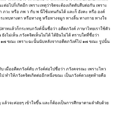
ะต่อไปก็เกิดอีก เพราะเหตุว่าจิตจะต้องเกิดดับสืบต่อกัน เพราะ
วะ หรือ ภพ ว กับ พ นี่ใช้แทนกันได้ และก็ อังคะ หรือ องค์
มณ์กระทบทางตา หรือทางหู หรือทางจมูก ทางลิ้น ทางกาย ทางใจ
บปสาทแล้วก็กระทบภวังค์นั้นชื่อว่า อตีตภวังค์ ภาษาไทยเราใช้ตัว
ังไม่เห็น ภวังคจิตเห็นไม่ได้ ได้ยินไม่ได้ ตราบใดที่ชื่อว่า
ดดับ ๑๗ ขณะ เพราะฉะนั้นนับหลังจากอตีตภวังค์ไป ๑๗ ขณะ รูปนั้น
 เมื่ออตีตภวังค์ดับ ภวังค์ต่อไปชื่อว่า ภวังคจรณะ เพราะไหว
ไป ทำให้ภวังคจิตเกิดต่ออีกหนึ่งขณะ เป็นภวังค์ดวงสุดท้ายคือ
ริงๆ แล้วจะค่อยๆ เข้าใจขึ้น และก็ต้องเป็นการศึกษาตามลำดับด้วย