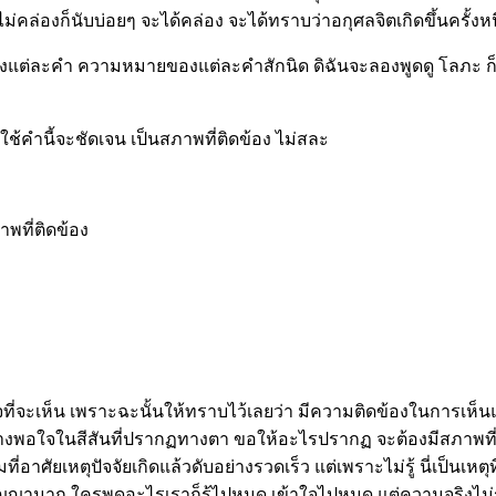
งไม่คล่องก็นับบ่อยๆ จะได้คล่อง จะได้ทราบว่าอกุศลจิตเกิดขึ้นครั้งหน
แต่ละคำ ความหมายของแต่ละคำสักนิด ดิฉันจะลองพูดดู โลภะ ก็ค
ใช้คำนี้จะชัดเจน เป็นสภาพที่ติดข้อง ไม่สละ
าพที่ติดข้อง
่จะเห็น เพราะฉะนั้นให้ทราบไว้เลยว่า มีความติดข้องในการเห็นและใ
างพอใจในสีสันที่ปรากฏทางตา ขอให้อะไรปรากฏ จะต้องมีสภาพที่ติดข
ที่อาศัยเหตุปัจจัยเกิดแล้วดับอย่างรวดเร็ว แต่เพราะไม่รู้ นี่เป็นเห
ัญญามาก ใครพูดอะไรเราก็รู้ไปหมด เข้าใจไปหมด แต่ความจริงไม่รู้เล