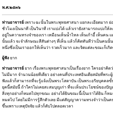
พ.ศ.๒๕๓๖
ท่านอาจารย์
เพราะฉะนั้นในพระพุทธศาสนา แยกละเอียดมาก ย่อยเหต
ชั่วโมงเป็นนาที เป็นวินาที เราแบ่งได้ แล้วเรายังสามารถแบ่งให้ละเ
อยู่ในความทรงจำของเรา เหมือนเห็นน้ำไหล เห็นเก้าอี้ เห็นคน แต่ค
นั้นแล้ว จะจำลักษณะสีสันต่างๆ ที่เห็น แล้วก็คิดทันทีว่าเป็นคนนั
หนึ่งซึ่งเป็นเราออกให้เห็นว่า รวดเร็วมาก และจิตแต่ละขณะก็เกิ
ผู้ฟัง
ยาก
ท่านอาจารย์
ยาก เรื่องพระพุทธศาสนาเป็นเรื่องยาก ใครอย่าคิดว่า
ไม่มีมาก จำนวนน้อยทีเดียว อย่างคนที่ประเทศอินเดียสมัยที่พระผ
ฟังแล้วก็สามารถที่จะรู้แจ้งเป็นพระโสดาบัน เป็นพระอริยบุคคลขั้
ยุคนี้สมัยนี้ ถ้าใครไม่เคยสะสมบุญเก่า ที่จะเห็นประโยชน์ของปัญญา
สิ่งทุกอย่างก็หมดไปทุกขณะ อย่างได้ยินขณะนี้เป็นเราได้ยิน ก็หม
หมดไป โดยไม่มีการรู้สึกตัวเลย มีแต่สัญญาความทรงจำว่าเป็นคน
ขึ้นเพราะเหตุปัจจัย แล้วก็ดับไปตลอดเวลา