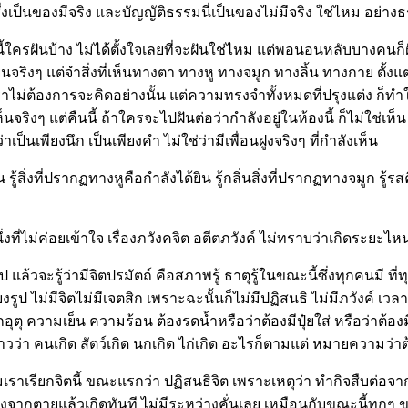
ึ่งเป็นของมีจริง และบัญญัติธรรมนี่เป็นของไม่มีจริง ใช่ไหม อย่า
ี้ใครฝันบ้าง ไม่ได้ตั้งใจเลยที่จะฝันใช่ไหม แต่พอนอนหลับบางคนก็ฝ
้ยินจริงๆ แต่จำสิ่งที่เห็นทางตา ทางหู ทางจมูก ทางลิ้น ทางกาย ตั้ง
าไม่ต้องการจะคิดอย่างนั้น แต่ความทรงจำทั้งหมดที่ปรุงแต่ง ก็ทำใ
ริงๆ แต่คืนนี้ ถ้าใครจะไปฝันต่อว่ากำลังอยู่ในห้องนี้ ก็ไม่ใช่เห็น 
าเป็นเพียงนึก เป็นเพียงคำ ไม่ใช่ว่ามีเพื่อนฝูงจริงๆ ที่กำลังเห็น
รู้สิ่งที่ปรากฏทางหูคือกำลังได้ยิน รู้กลิ่นสิ่งที่ปรากฏทางจมูก รู้ร
ึ่งที่ไม่ค่อยเข้าใจ เรื่องภวังคจิต อตีตภวังค์ ไม่ทราบว่าเกิดระยะ
แล้วจะรู้ว่ามีจิตปรมัตถ์ คือสภาพรู้ ธาตุรู้ในขณะนี้ซึ่งทุกคนมี ที่
พียงรูป ไม่มีจิตไม่มีเจตสิก เพราะฉะนั้นก็ไม่มีปฏิสนธิ ไม่มีภวังค์ เว
อุตุ ความเย็น ความร้อน ต้องรดน้ำหรือว่าต้องมีปุ๋ยใส่ หรือว่าต้องม
าวว่า คนเกิด สัตว์เกิด นกเกิด ไก่เกิด อะไรก็ตามแต่ หมายความว่าต้
ไมเราเรียกจิตนี้ ขณะแรกว่า ปฏิสนธิจิต เพราะเหตุว่า ทำกิจสืบต่อจ
งจากตายแล้วเกิดทันที ไม่มีระหว่างคั่นเลย เหมือนกับขณะนี้ทุกๆ ขณะ 