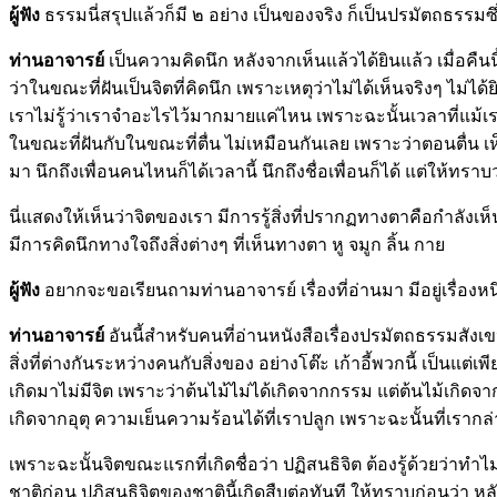
ผู้ฟัง
ธรรมนี่สรุปแล้วก็มี ๒ อย่าง เป็นของจริง ก็เป็นปรมัตถธรรมซ
ท่านอาจารย์
เป็นความคิดนึก หลังจากเห็นแล้วได้ยินแล้ว เมื่อคืนน
ว่าในขณะที่ฝันเป็นจิตที่คิดนึก เพราะเหตุว่าไม่ได้เห็นจริงๆ ไม่ได
เราไม่รู้ว่าเราจำอะไรไว้มากมายแค่ไหน เพราะฉะนั้นเวลาที่แม้เร
ในขณะที่ฝันกับในขณะที่ตื่น ไม่เหมือนกันเลย เพราะว่าตอนตื่น เห็นจ
มา นึกถึงเพื่อนคนไหนก็ได้เวลานี้ นึกถึงชื่อเพื่อนก็ได้ แต่ให้ทราบว่
นี่แสดงให้เห็นว่าจิตของเรา มีการรู้สิ่งที่ปรากฏทางตาคือกำลังเห็น 
มีการคิดนึกทางใจถึงสิ่งต่างๆ ที่เห็นทางตา หู จมูก ลิ้น กาย
ผู้ฟัง
อยากจะขอเรียนถามท่านอาจารย์ เรื่องที่อ่านมา มีอยู่เรื่องหน
ท่านอาจารย์
อันนี้สำหรับคนที่อ่านหนังสือเรื่องปรมัตถธรรมสังเขป 
สิ่งที่ต่างกันระหว่างคนกับสิ่งของ อย่างโต๊ะ เก้าอี้พวกนี้ เป็นแต่เ
เกิดมาไม่มีจิต เพราะว่าต้นไม้ไม่ได้เกิดจากกรรม แต่ต้นไม้เกิดจาก
เกิดจากอุตุ ความเย็นความร้อนได้ที่เราปลูก เพราะฉะนั้นที่เรากล่
เพราะฉะนั้นจิตขณะแรกที่เกิดชื่อว่า ปฏิสนธิจิต ต้องรู้ด้วยว่าทำ
ชาติก่อน ปฏิสนธิจิตของชาตินี้เกิดสืบต่อทันที ให้ทราบก่อนว่า หลั