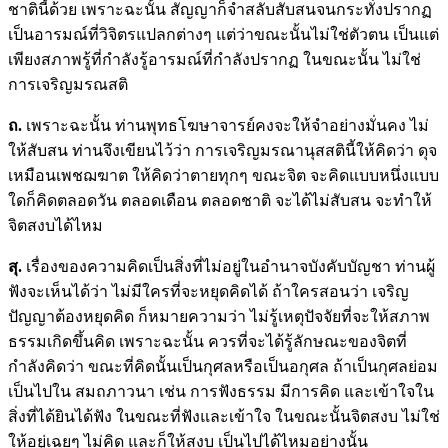
ชาตินี้ด้วย เพราะฉะนั้น สัญญาก็จำสลับสับสนจนกระทั่งปรากฏ
เป็นอารมณ์ที่วิจิตรแปลกต่างๆ แต่ว่าขณะนั้นไม่ใช่ตัวตน เป็นแต่
เพียงสภาพรู้ที่กำลังรู้อารมณ์ที่กำลังปรากฏ ในขณะนั้น ไม่ใช่
การเจริญมรณสติ
ถ.
เพราะฉะนั้น ท่านพุทธโฆษาจารย์คงจะให้จำอย่างมั่นคง ไม่
ให้สับสน ท่านจึงเขียนไว้ว่า การเจริญมรณานุสสตินี้ให้คิดว่า ดุจ
เหมือนเพชฌฆาต ให้คิดว่าตายทุกๆ ขณะจิต จะคิดแบบหนึ่งแบบ
ใดก็คิดตลอดวัน ตลอดเดือน ตลอดชาติ จะได้ไม่สับสน จะทำให้
จิตสงบได้ไหม
สุ.
เรื่องของความคิดเป็นสิ่งที่ไม่อยู่ในอำนาจบังคับบัญชา ท่านผู้
ฟังจะเห็นได้ว่า ไม่มีใครที่จะหยุดคิดได้ ถ้าใครสอนว่า เจริญ
ปัญญาต้องหยุดคิด ก็หมายความว่า ไม่รู้เหตุปัจจัยที่จะให้สภาพ
ธรรมเกิดขึ้นคิด เพราะฉะนั้น ควรที่จะได้รู้ลักษณะของจิตที่
กำลังคิดว่า ขณะที่คิดนั้นเป็นกุศลหรือเป็นอกุศล ถ้าเป็นกุศลย่อม
เป็นไปใน สมถภาวนา เช่น การฟังธรรม มีการคิด และเข้าใจใน
สิ่งที่ได้ยินได้ฟัง ในขณะที่ฟังและเข้าใจ ในขณะนั้นจิตสงบ ไม่ใช่
ให้อยู่เฉยๆ ไม่คิด และก็ให้สงบ เป็นไปได้ไหมอย่างนั้น