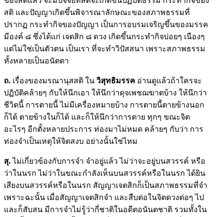
ของสติแล้ว จะมีปัจจัยที่สติจะเกิดขึ้นปฏิบัติธรรม กระทำกิจของ
สติ และปัญญาเกิดขึ้นพิจารณาลักษณะของสภาพธรรมที่
ปรากฏ กระทำกิจของปัญญา เป็นการอบรมเจริญขึ้นของมรรค
มีองค์ ๘ ซึ่งได้แก่ เจตสิก ๘ ดวง เกิดขึ้นกระทำกิจบ่อยๆ เนืองๆ
แต่ไม่ใช่เป็นตัวตน เป็นเรา ที่จะทำวิปัสสนา เพราะสภาพธรรม
ทั้งหลายเป็นอนัตตา
ถ.
เรื่องของมรณานุสสติ ใน
วิสุทธิมรรค
อ่านดูแล้วถ้าใครจะ
ปฏิบัติคล้ายๆ กับให้นึกเอา ให้นึกว่าดุจเพชฌฆาตบ้าง ให้นึกว่า
ชีวิตนี้ การตายนี้ ไม่มีเครื่องหมายบ้าง การตายนี้ตายข้างนอก
ก็ได้ ตายข้างในก็ได้ และก็ให้นึกว่าการตาย ทุกๆ ขณะจิต
อะไรๆ อีกตั้งหลายประการ ท่องมาไม่หมด คล้ายๆ กับว่า การ
ท่องจำเป็นเหตุให้จิตสงบ อย่างนั้นใช่ไหม
สุ.
ไม่เกี่ยวข้องกับการจำ จำอยู่แล้ว ไม่ว่าจะอยู่บนสวรรค์ หรือ
ว่าในนรก ไม่ว่าในขณะกำลังเห็นบนสวรรค์หรือในนรก ได้ยิน
เสียงบนสวรรค์หรือในนรก สัญญาเจตสิกก็เป็นสภาพธรรมที่จำ
เพราะฉะนั้น เมื่อสัญญาเจตสิกจำ และสืบต่อในจิตดวงต่อๆ ไป
และก็สับสน มีการจำไม่รู้ว่ากี่ชาติในอดีตอนันตชาติ รวมทั้งใน