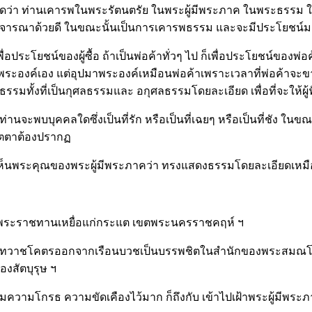
่านเคารพในพระรัตนตรัย ในพระผู้มีพระภาค ในพระธรรม ในพระสงฆ์
ละพิจารณาด้วยดี ในขณะนั้นเป็นการเคารพธรรม และจะมีประโยชน์
เพื่อประโยชน์ของผู้ซื้อ ถ้าเป็นพ่อค้าทั่วๆ ไป ก็เพื่อประโยชน์ข
องพระองค์เอง แต่อุปมาพระองค์เหมือนพ่อค้าเพราะเวลาที่พ่อค้า
้งที่เป็นกุศลธรรมและ อกุศลธรรมโดยละเอียด เพื่อที่จะให้ผู้ฟังได
านจะพบบุคคลใดซึ่งเป็นที่รัก หรือเป็นที่เฉยๆ หรือเป็นที่ชัง ในขณะ
มตตาต้องปรากฏ
้เห็นพระคุณของพระผู้มีพระภาคว่า ทรงแสดงธรรมโดยละเอียดเหม
็นที่พระราชทานเหยื่อแก่กระแต เขตพระนครราชคฤห์ ฯ
วาชโคตรออกจากเรือนบวชเป็นบรรพชิตในสำนักของพระสมณโคดมแล้ว
งสัตบุรุษ ฯ
รมความโกรธ ความขัดเคืองไว้มาก ก็ถึงกับ เข้าไปเฝ้าพระผู้มีพระภ