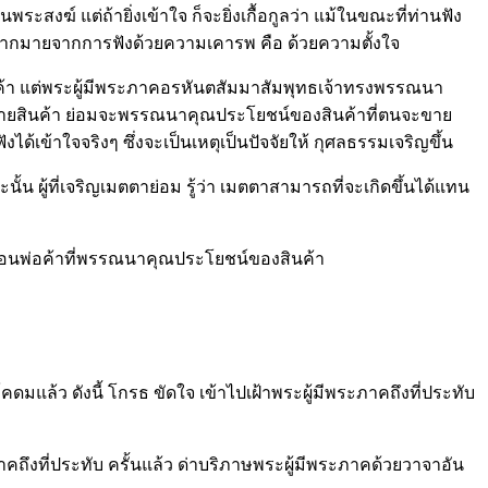
 แต่ถ้ายิ่งเข้าใจ ก็จะยิ่งเกื้อกูลว่า แม้ในขณะที่ท่านฟัง
มากมายจากการฟังด้วยความเคารพ คือ ด้วยความตั้งใจ
องพ่อค้า แต่พระผู้มีพระภาคอรหันตสัมมาสัมพุทธเจ้าทรงพรรณนา
จะขายสินค้า ย่อมจะพรรณนาคุณประโยชน์ของสินค้าที่ตนจะขาย
้เข้าใจจริงๆ ซึ่งจะเป็นเหตุเป็นปัจจัยให้ กุศลธรรมเจริญขึ้น
นั้น ผู้ที่เจริญเมตตาย่อม รู้ว่า เมตตาสามารถที่จะเกิดขึ้นได้แทน
ือนพ่อค้าที่พรรณนาคุณประโยชน์ของสินค้า
 ดังนี้ โกรธ ขัดใจ เข้าไปเฝ้าพระผู้มีพระภาคถึงที่ประทับ
าคถึงที่ประทับ ครั้นแล้ว ด่าบริภาษพระผู้มีพระภาคด้วยวาจาอัน