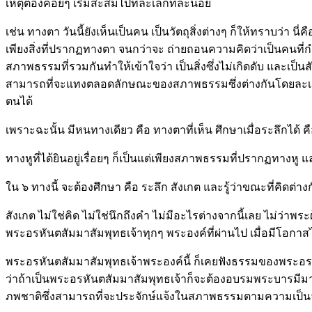
เหตุต้องค่อยๆ เริ่มสะสมไปทีละเล็กทีละน้อย
เช่น ทางตา วันนี้ยังเห็นเป็นคน เป็นวัตถุสิ่งต่างๆ ก็ให้ทราบว่า 
เพียงสิ่งที่ปรากฏทางตา จนกว่าจะ ถ่ายถอนความคิดว่าเป็นคนที่กำลั
สภาพธรรมที่รวมกันทำให้เข้าใจว่า เป็นสิ่งซึ่งไม่เกิดดับ และเป็นสั
สามารถที่จะแทงตลอดลักษณะของสภาพธรรมซึ่งต่างกันโดยละเอีย
ตนได้
เพราะฉะนั้น มีหนทางเดียว คือ ทางตาที่เห็น ศึกษาเมื่อระลึกได้ คื
ทางหูที่ได้ยินอยู่เรื่อยๆ ก็เป็นแต่เพียงสภาพธรรมที่ปรากฏทางหู และ
ใน ๖ ทางนี้ จะต้องศึกษา คือ ระลึก สังเกต และรู้ว่าขณะที่คิดต่า
สังเกต ไม่ใช่คิด ไม่ใช่นึกถึงคำ ไม่มีอะไรต่างจากนี้เลย ไม่ว่
พระอรหันตสัมมาสัมพุทธเจ้าทุกๆ พระองค์ที่ผ่านไป เมื่อมีโอกาสไ
พระอรหันตสัมมาสัมพุทธเจ้าพระองค์นี้ ก็เคยฟังธรรมของพระอร
ว่าถ้าเป็นพระอรหันตสัมมาสัมพุทธเจ้าก็จะต้องอบรมพระบารมีมากก
ภพชาติซึ่งสามารถที่จะประจักษ์แจ้งในสภาพธรรมตามความเป็นจ