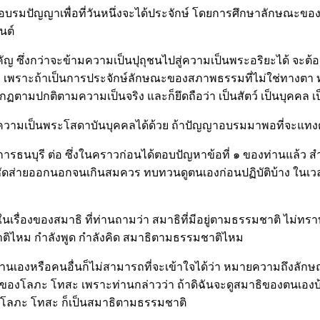
ิที่ได้อบรมปัญญาเพื่อที่วันหนึ่งจะได้ประจักษ์ โดยการศึกษาลัก
นต์
 ซึ่งกว่าจะข้ามความเป็นปุถุชนไปสู่ความเป็นพระอริยะได้ จะต้องอบ
 เพราะถ้าเป็นการประจักษ์ลักษณะของสภาพธรรมที่ไม่ใช่ทางตา 
ตามปกติตามความเป็นจริง และก็ยึดถือว่า เป็นสัตว์ เป็นบุคคล เป
จะถึงความเป็นพระโสดาบันบุคคลได้ด้วย ถ้าปัญญาอบรมมาพอที่จะแท
บุรี ต่อ ซึ่งในคราวก่อนได้ตอบปัญหาข้อที่ ๑ ของท่านแล้ว สำหรั
ซัดส่ายออกนอกจนเกินสมควร ทบทวนดูตนเองก่อนปฏิบัติบ้าง ในเวล
ใจในเรื่องของสมาธิ ที่ท่านถามว่า สมาธิที่มีอยู่ตามธรรมชาติ ไ
มชาติไหม กำลังพูด กำลังคิด สมาธิตามธรรมชาติไหม
วท่านเองหรือคนอื่นก็ไม่สามารถที่จะเข้าใจได้ว่า หมายความถึงลั
จของโลภะ โทสะ เพราะท่านกล่าวว่า ถ้าดิฉันจะดูสมาธิของตนเอง
้วยโลภะ โทสะ ก็เป็นสมาธิตามธรรมชาติ