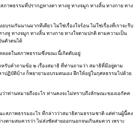
ษณะของสภาพธรรมที่ปรากฏทางตา ทางหู ทางจมูก ทางลิ้น ทางกาย ทาง
รมกันนานมากทีเดียว ไม่ใช่เรื่องใจร้อน ไม่ใช่เรื่องที่เราจะรีบ
ทางหู ทางจมูก ทางลิ้น ทางกาย ทางใจตามปกติ ตามความเป็น
็นตัวตนได้
งตลอดในสภาพธรรมซึ่งขณะนี้เกิดดับอยู่
บคำถามข้อ ๒ เรื่องสมาธิ ที่ท่านถามว่า สมาธิที่มีอยู่ตาม
าปฏิบัติบ้าง ก็พยายามอบรมตนเอง ฝึกให้อยู่ในกุศลธรรมไปด้วย
ม่ทราบว่าท่านหมายถึงอะไร ท่านคงจะไม่ทราบถึงลักษณะของเอกัคค
กษณะสภาพธรรมอะไร ที่กล่าวว่าสมาธิตามธรรมชาติ แต่ท่านผู้นี้คง
บ้างตามสมควรว่า ไม่ส่งซัดส่ายออกนอกจนเกินสมควร เพราะ