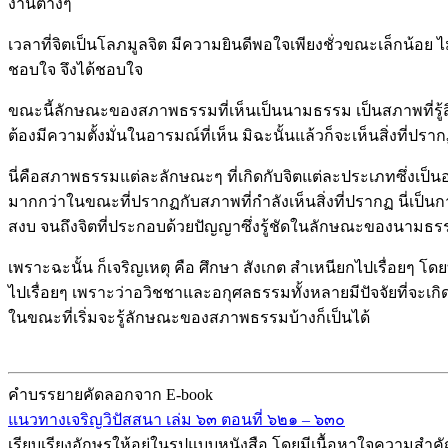
งานต่างๆ
เวลาที่จิตเป็นโลภมูลจิต มีความยินดีพอใจเพียงชั่วขณะเล็กน้อย
ชอบใจ จึงได้ชอบใจ
ขณะนี้ลักษณะของสภาพธรรมที่เห็นเป็นนามธรรม เป็นสภาพที่รู้สิ่งท
ต้องมีความตั้งมั่นในอารมณ์ที่เห็น มิฉะนั้นแล้วก็จะเห็นสิ่งที่ปราก
นี่คือสภาพธรรมแต่ละลักษณะๆ ที่เกิดกับจิตแต่ละประเภทซึ่งเป็น
มากกว่าในขณะที่ปรากฏกับสภาพที่กำลังเห็นสิ่งที่ปรากฏ นี่เป็นกา
สงบ จนถึงจิตที่ประกอบด้วยปัญญาซึ่งรู้ชัดในลักษณะของนามธ
เพราะฉะนั้น ก็เจริญเหตุ คือ ศึกษา สังเกต สำเหนียกไปเรื่อยๆ โดยที
ไปเรื่อยๆ เพราะว่าอวิชชาและอกุศลธรรมทั้งหลายมีปัจจัยที่จะเ
ในขณะที่เริ่มจะรู้ลักษณะของสภาพธรรมบ้างก็เป็นได้
คำบรรยายคัดลอกจาก E-book
แนวทางเจริญวิปัสสนา เล่ม ๖๓ ตอนที่ ๖๒๑ – ๖๓๐
เรียบเรียงอักษรให้อยู่ในรูปแบบหนังสือ โดยมีเนื้อหาใจความสำ