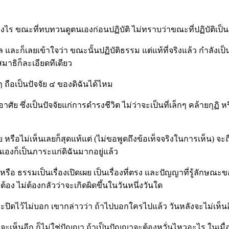
อย่างไร ขณะที่ทบทวนดูตนเองก่อนปฏิบัติ ไม่ทราบว่าขณะที่ปฏิบัติเป็
ะก็เลยเข้าใจว่า ขณะนั้นปฏิบัติธรรม แต่แท้ที่จริงแล้ว กำลังเป็นอ
มาธิก็ละเอียดทีเดียว
กๆ ถือเป็นปัจจัย ๔ ของดิฉันได้ไหม
่อาศัย ซึ่งเป็นปัจจัยแก่การดำรงชีวิต ไม่ว่าจะเป็นที่เล็กๆ คล้ายกุฏิ
หรือไม่เห็นเลยก็สุดแท้แต่ (ไม่ขอพูดถึงข้อเท็จจริงในการเห็น) จะถ
องก็เป็นภาระแก่ดิฉันมากอยู่แล้ว
ด้หรือ ธรรมเป็นเรื่องเปิดเผย เป็นเรื่องที่ตรง และปัญญาที่รู้ลั
ง ไม่ต้องกลัวว่าจะเกิดผิดขึ้นในวันหนึ่งวันใด
ขาจะปิดไว้ไม่บอก เขากล่าวว่า ถ้าไปบอกใครไปแล้ว วันหลังจะไม่เห็น
ากจะเห็นอีก ก็ไม่ใช่ปัญญา ถ้าเป็นปัญญาจะต้องหวั่นไหวอะไร ใ