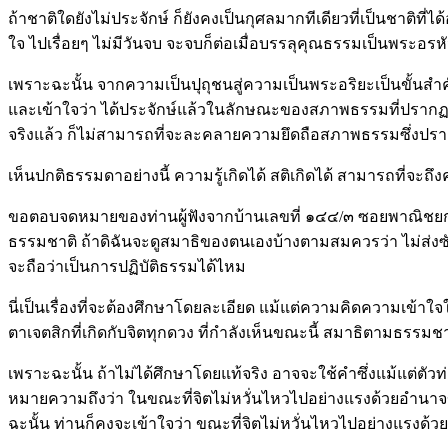
ถ้าชาติใดยังไม่ประจักษ์ ก็ยังคงเป็นกุศลมากทีเดียวที่เป็นชาต
ใจ ไปเรื่อยๆ ไม่มีวันจบ จะจบก็ต่อเมื่อบรรลุคุณธรรมเป็นพระอรหั
เพราะฉะนั้น จากความเป็นปุถุชนสู่ความเป็นพระอริยะเป็นขั้นสำคัญ
และเข้าใจว่า ได้ประจักษ์แล้วในลักษณะของสภาพธรรมที่ปรากฏ
จริงแล้ว ก็ไม่สามารถที่จะละคลายความยึดถือสภาพธรรมซึ่งปรากฏ
เห็นปกติธรรมดาอย่างนี้ ความรู้เกิดได้ สติเกิดได้ สามารถที่
ขอตอบจดหมายของท่านผู้ฟังจากบ้านเลขที่ ๑๔๔/๓ ซอยพาณิชยการธน
ธรรมชาติ ถ้าดิฉันจะดูสมาธิของตนเองบ้างตามสมควรว่า ไม่ส่ง
จะถือว่าเป็นการปฏิบัติธรรมได้ไหม
นี่เป็นเรื่องที่จะต้องศึกษาโดยละเอียด แม้แต่ความคิดความเข้า
ตาเจตสิกที่เกิดกับจิตทุกดวง ที่กำลังเห็นขณะนี้ สมาธิตามธรร
เพราะฉะนั้น ถ้าไม่ได้ศึกษาโดยแท้จริง อาจจะใช้คำซึ่งแม้แต่ตั
หมายความถึงว่า ในขณะที่จิตไม่หวั่นไหวไปอย่างแรงด้วยอำนา
ฉะนั้น ท่านก็คงจะเข้าใจว่า ขณะที่จิตไม่หวั่นไหวไปอย่างแรงด