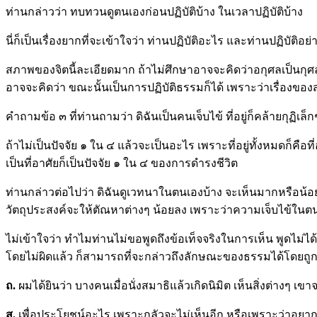
ท่านกล่าวว่า ทบทวนดูตนเองก่อนปฏิบัติบ้าง ในเวลาปฏิบัติบ้าง
นี่ก็เป็นเรื่องยากที่จะเข้าใจว่า ท่านปฏิบัติอะไร และท่านปฏิบัติ
สภาพของจิตนี้ละเอียดมาก ถ้าไม่ศึกษาอาจจะคิดว่าอกุศลเป็นกุศล แล
อาจจะคิดว่า ขณะนั้นเป็นการปฏิบัติธรรมก็ได้ เพราะว่าเรื่องของส
คำถามข้อ ๓ ที่ท่านถามว่า ดิฉันเป็นคนเจ็บไข้ ที่อยู่ก็คล้ายกุฏิเล็
ถ้าไม่เป็นปัจจัย ๑ ใน ๔ แล้วจะเป็นอะไร เพราะที่อยู่ทั้งหมดก็คือที
เป็นที่อาศัยก็เป็นปัจจัย ๑ ใน ๔ ของการดำรงชีวิต
ท่านกล่าวต่อไปว่า ดิฉันดูเวทนาในตนเองบ้าง จะเห็นมากหรือน้อย 
วัตถุประสงค์จะให้ตัณหาต่างๆ น้อยลง เพราะว่าความเจ็บไข้ในตนเ
ไม่เข้าใจว่า ทำไมท่านไม่ขอพูดถึงข้อเท็จจริงในการเห็น พูดไม่ไ
โดยไม่ผิดแล้ว ก็สามารถที่จะกล่าวถึงลักษณะของธรรมได้โดยถูกต้อ
ถ.
ผมได้ยินว่า บางคนเมื่อนั่งสมาธิแล้วเกิดนิมิต เห็นสิ่งต่างๆ เ
สุ.
เพื่อประโยชน์อะไร เพราะกลัวจะไม่เห็นอีก หรือเพราะว่าอย