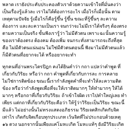
พลาด เรายังประคับประคองตัวเราด้วยความเข้าใจที่มั่นคงว่า
เป็นเรื่องรู้แล้วละ เราไม่ได้ต้องการอะไร เมื่อไรก็เมื่อนั้น ตาม
เหตุตามปัจจัย รู้เมื่อไรก็คือรู้ขึ้น รู้ขึ้น ขณะที่รู้ขึ้นๆ ละความ
ต้องการ และละความเป็นเรา จนกว่าจะไม่มีเราได้จริงๆ ต้องตรง
ตามความเป็นจริง ขั้นฟังเรารู้ว่า ไม่มีตัวตน เพราะฉะนั้นความรู้
ของเราต้องตรง ต้องคม ต้องเพิ่ม จนกระทั่งสามารถจะถึงที่สุด
คือ ไม่มีตัวตนแน่นอน ไม่ใช่มีตัวตนตอนนี้ ฟังมาไม่มีตัวตนแล้ว
ก็มีตัวตนที่อยากจะได้ หรืออยากจะทำ
ทุกคนที่อ่านพระไตรปิฎก คงได้ยินคำว่า กถา แปลว่าคำพูด ที่
เกี่ยวกับวิริยะ หรือว่า กถา คำพูดที่เกี่ยวกับการละ การคลาย
ไม่ใช่การติดข้อง ขณะนี้เรากำลังพูดคำที่จะทำให้ละความติด
ข้อง หรือว่ากำลังพูดเพื่อที่จะให้เราติดมากๆ ให้ทำมากๆ ให้ได้
มากๆ หรือกถาที่เกี่ยวกับวิริยะ ถ้าเข้าใจผิด เราไปทำใหญ่เลย ทำ
เพียร แต่กถาที่เกี่ยวกับวิริยะคือว่า ให้รู้ว่าวิริยะเป็นวิริยะ ขณะนี้
มีแล้ว ไม่อย่างนั้นไม่ทรงแสดงอภิธรรม วิริยเจตสิกเกิดกับจิต
เท่าไร เกิดกับจิตเกือบทุกประเภท เว้นจิตที่ไม่ประกอบด้วยเหตุ
๑๖ ดวง นอกจากนั้นเพียงแค่โมหะเกิด โมหะแท้ๆ ยังมีวิริยะเกิด