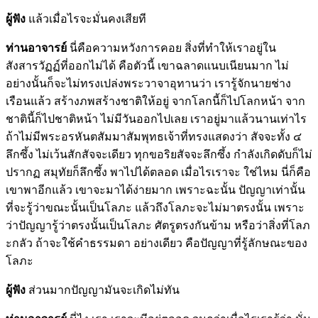
ผู้ฟัง
แล้วเมื่อไรจะมั่นคงเสียที
ท่านอาจารย์
นี่คือความหวังการคอย สิ่งที่ทำให้เราอยู่ใน
สังสารวัฏฏ์ที่ออกไม่ได้ คือตัวนี้ เขาฉลาดแนบเนียนมาก ไม่
อย่างนั้นก็จะไม่ทรงเปล่งพระวาจาอุทานว่า เรารู้จักนายช่าง
เรือนแล้ว สร้างภพสร้างชาติให้อยู่ จากโลกนี้ก็ไปโลกหน้า จาก
ชาตินี้ก็ไปชาติหน้า ไม่มีวันออกไปเลย เราอยู่มาแล้วนานเท่าไร
ถ้าไม่มีพระอรหันตสัมมาสัมพุทธเจ้าที่ทรงแสดงว่า สัจจะทั้ง ๔
ลึกซึ้ง ไม่เว้นสักสัจจะเดียว ทุกขอริยสัจจะลึกซึ้ง กำลังเกิดดับก็ไม่
ปรากฏ สมุทัยก็ลึกซึ้ง พาไปได้ตลอด เมื่อไรเราจะ ใช่ไหม นี่ก็คือ
เขาพาอีกแล้ว เขาจะมาได้ง่ายมาก เพราะฉะนั้น ปัญญาเท่านั้น
ที่จะรู้ว่าขณะนั้นเป็นโลภะ แล้วถึงโลภะจะไม่มาตรงนั้น เพราะ
ว่าปัญญารู้ว่าตรงนั้นเป็นโลภะ ศัตรูตรงกันข้าม หรือว่าสิ่งที่โลภ
ะกลัว ถ้าจะใช้คำธรรมดา อย่างเดียว คือปัญญาที่รู้ลักษณะของ
โลภะ
ผู้ฟัง
ส่วนมากปัญญามันจะเกิดไม่ทัน