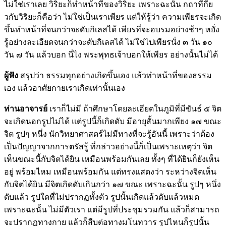
ไม่ใช่เราเลย วิริยะก็ทำหน้าที่ของวิริยะ เพราะฉะนั้น กถาที่กี่ย
วกับวิริยะก็คือว่า ไม่ใช่เป็นเราเพียร แต่ให้รู้ว่า ความเพียรจะเกิด
ขึ้นทำหน้าที่จนกว่าจะดับกิเลสได้ เพียรที่จะอบรมอย่างช้าๆ หยั่ง
รู้อย่างละเอียดจนกว่าจะดับกิเลสได้ ไม่ใช่ไปเพียรนั่ง ๓ วัน ๑๐
วัน ๗ วัน แล้วบอก นี่ไง พระพุทธเจ้าบอกให้เพียร อย่างนั้นไม่ได้
ผู้ฟัง
สรุปว่า ธรรมทุกอย่างเกิดขึ้นเอง แล้วทำหน้าที่ของธรรม
เอง แล้วอาศัยกายเราเกิดเท่านั้นเอง
ท่านอาจารย์
เราก็ไม่มี ถ้าศึกษาโดยละเอียดในภูมิที่มีขันธ์ ๕ จิต
จะเกิดนอกรูปไม่ได้ แต่รูปนี้ก็เกิดดับ มีอายุสั้นมากเพียง ๑๗ ขณะ
จิต รูปๆ หนึ่ง นักวิทยาศาสตร์ไม่มีทางที่จะรู้อันนี้ เพราะว่าต้อง
เป็นปัญญาจากการตรัสรู้ ที่กล่าวอย่างนี้ก็เป็นเพราะเหตุว่า จิต
เห็นขณะนี้กับจิตได้ยิน เหมือนพร้อมกันเลย ทั้งๆ ที่ได้ยินก็ยังเห็น
อยู่ พร้อมไหม เหมือนพร้อมกัน แต่ทรงแสดงว่า ระหว่างจิตเห็น
กับจิตได้ยิน มีจิตเกิดดับเกินกว่า ๑๗ ขณะ เพราะฉะนั้น รูปๆ หนึ่ง
ดับแล้ว รูปใดที่ไม่ปรากฏทั้งตัว รูปนั้นเกิดแล้วดับแล้วหมด
เพราะฉะนั้น ไม่มีตัวเรา แต่มีรูปที่ประชุมรวมกัน แล้วก็สามารถ
จะปรากฏทางกาย แล้วก็สืบต่อทางมโนทวาร รูปไหนก็รูปนั้น