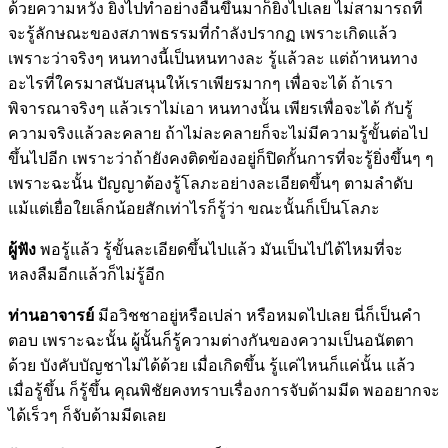
ด้วยความหวัง ยิ่งไปทำอย่างอื่นขึ้นมาก็ยิ่งไปเลย ไม่สามารถที่
จะรู้ลักษณะของสภาพธรรมที่กำลังปรากฏ เพราะเกิดแล้ว
เพราะว่าจริงๆ หนทางนี้เป็นหนทางละ รู้แล้วละ แต่ถ้าหนทาง
อะไรที่ใครมาสนับสนุนให้เราเพียรมากๆ เพื่อจะได้ ถ้าเรา
พิจารณาจริงๆ แล้วเราไม่เอา หนทางนั้น เพียรเพื่อจะได้ กับรู้
ความจริงแล้วละคลาย ถ้าไม่ละคลายก็จะไม่มีความรู้ขั้นต่อไป
ขึ้นไปอีก เพราะว่าถ้ายังคงติดข้องอยู่ก็ปิดกั้นการที่จะรู้ยิ่งขึ้นๆ ๆ
เพราะฉะนั้น ปัญญาต้องรู้โลภะอย่างละเอียดขึ้นๆ ตามลำดับ
แม้แต่เยื่อใยเล็กน้อยสักเท่าไรก็รู้ว่า ขณะนั้นก็เป็นโลภะ
ผู้ฟัง
พอรู้แล้ว รู้ขั้นละเอียดขึ้นไปแล้ว มันเป็นไปได้ไหมที่จะ
หลงลืมอีกแล้วก็ไม่รู้อีก
ท่านอาจารย์
มีอวิชชาอยู่หรือเปล่า หรือหมดไปเลย นี่ก็เป็นคำ
ตอบ เพราะฉะนั้น ผู้นั้นก็รู้ความต่างกันของความเป็นอนัตตา
ด้วย บังคับบัญชาไม่ได้ด้วย เมื่อเกิดขึ้น รู้แค่ไหนก็แค่นั้น แล้ว
เมื่อรู้ขึ้น ก็รู้ขึ้น คุณพิชัยคงทราบเรื่องการจับด้ามมีด พออยากจะ
ได้เร็วๆ ก็จับด้ามมีดเลย