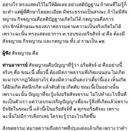
อย่างไร ทรงแสดงไว้ไม่ให้ผิดเลย อย่างสติปัฏฐาน ถ้าคนที่ไม่รู้ก็
จะทำ แต่ผู้ที่ศึกษาโดยละเอียด มีพระธรรมเป็นสรณะ ถ้าไม่มีสัจ
จญาณ กิจจญาณคือสติปัฏฐานเกิดไม่ได้ กตญาณคือการ
ประจักษ์ลักษณะของสภาพธรรมตามความเป็นจริงเกิดไม่ได้
เพราะฉะนั้น ทรงแสดงอาการ ๓ รอบของอริยสัจจ์ ๔ คือ ต้องมี
สัจจญาณ กิจจญาณ และกตญาณ ทั้ง ๔ รวมเป็น ๑๒
ผู้ฟัง
สัจจญาณ คือ
ท่านอาจารย์
สัจจญาณคือปัญญาที่รู้ว่า อริยสัจจ์ ๔ คืออย่างนี้
จริงๆ คือ ขณะนี้ เดี๋ยวนี้ ต้องมีสภาพธรรมที่เกิดแน่นอน ไม่เกิด
จะมาปรากฏได้อย่างไร ต้องมีความมั่นคงว่าเดี๋ยวนี้เอง เห็นเกิด
ได้ยินเกิด คิดนึกเกิด แล้วดับด้วย เกิดดับ ขณะนี้เป็นอย่างนั้น
เพราะฉะนั้น ปัญญาที่จะรู้แจ้งอริยสัจจธรรม ไม่ไปทำอะไรอื่นที่
จะเป็นตัวเรา แต่ว่าอบรมเจริญปัญญาเพื่อจะรู้สิ่งที่เกิดแล้วเพราะ
ปัจจัยในขณะนี้ แล้วนี้เป็นอริยสัจจ์ที่ ๑ ทุกขอริยสัจจะ เพราะ
ฉะนั้นไม่มีการเลือกเลย ใครจะรู้ว่าอะไรเกิดขึ้น
สังขตธรรม หมายความถึงสภาพที่ปรุงแต่งแล้วเกิด เพราะว่าคำ