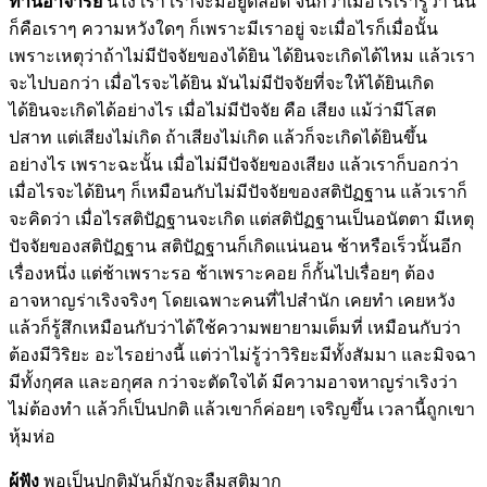
ท่านอาจารย์
นี่ไง เรา เราจะมีอยู่ตลอด จนกว่าเมื่อไรเรารู้ว่า นั่น
ก็คือเราๆ ความหวังใดๆ ก็เพราะมีเราอยู่ จะเมื่อไรก็เมื่อนั้น
เพราะเหตุว่าถ้าไม่มีปัจจัยของได้ยิน ได้ยินจะเกิดได้ไหม แล้วเรา
จะไปบอกว่า เมื่อไรจะได้ยิน มันไม่มีปัจจัยที่จะให้ได้ยินเกิด
ได้ยินจะเกิดได้อย่างไร เมื่อไม่มีปัจจัย คือ เสียง แม้ว่ามีโสต
ปสาท แต่เสียงไม่เกิด ถ้าเสียงไม่เกิด แล้วก็จะเกิดได้ยินขึ้น
อย่างไร เพราะฉะนั้น เมื่อไม่มีปัจจัยของเสียง แล้วเราก็บอกว่า
เมื่อไรจะได้ยินๆ ก็เหมือนกับไม่มีปัจจัยของสติปัฏฐาน แล้วเราก็
จะคิดว่า เมื่อไรสติปัฏฐานจะเกิด แต่สติปัฏฐานเป็นอนัตตา มีเหตุ
ปัจจัยของสติปัฏฐาน สติปัฏฐานก็เกิดแน่นอน ช้าหรือเร็วนั้นอีก
เรื่องหนึ่ง แต่ช้าเพราะรอ ช้าเพราะคอย ก็กั้นไปเรื่อยๆ ต้อง
อาจหาญร่าเริงจริงๆ โดยเฉพาะคนที่ไปสำนัก เคยทำ เคยหวัง
แล้วก็รู้สึกเหมือนกับว่าได้ใช้ความพยายามเต็มที่ เหมือนกับว่า
ต้องมีวิริยะ อะไรอย่างนี้ แต่ว่าไม่รู้ว่าวิริยะมีทั้งสัมมา และมิจฉา
มีทั้งกุศล และอกุศล กว่าจะตัดใจได้ มีความอาจหาญร่าเริงว่า
ไม่ต้องทำ แล้วก็เป็นปกติ แล้วเขาก็ค่อยๆ เจริญขึ้น เวลานี้ถูกเขา
หุ้มห่อ
ผู้ฟัง
พอเป็นปกติมันก็มักจะลืมสติมาก