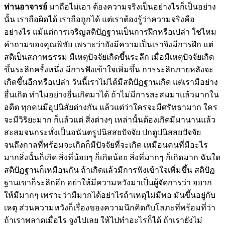
ท่านอาจารย์
มาถือไม่เอา ต้องความจริงเป็นอย่างไรก็เป็นอย่าง
นั้น เราถือผิดได้ เราถือถูกได้ แต่เราต้องรู้ว่าความจริงคือ
อย่างไร แม้แต่การเจริญสติปัฏฐานเป็นการฝึกหรือเปล่า ใช่ไหม
คำถามของคุณพิชัย เพราะว่ายังมีความเป็นเราจึงมีการฝึก แต่
สติเป็นสภาพธรรม มีเหตุปัจจัยเกิดขึ้นระลึก เมื่อมีเหตุปัจจัยเกิด
ขึ้นระลึกครั้งหนึ่ง มีการฟังเข้าใจเพิ่มขึ้น การระลึกภายหลังจะ
เกิดขึ้นอีกหรือเปล่า วันนี้เราไม่ได้มีสติปัฏฐานเกิด แต่เรามีอย่าง
อื่นเกิด ทำไมอย่างอื่นเกิดมาได้ ถ้าไม่มีการสะสมมาแล้วมากใน
อดีต ทุกคนมีอุปนิสัยต่างกัน แล้วแต่ว่าใครจะมีศรัทธามาก ใคร
จะมีวิริยะมาก ก็แล้วแต่ สิ่งต่างๆ เหล่านั้นต้องเกิดมีมานานแล้ว
สะสมจนกระทั่งเป็นอนันตรูปนิสสยปัจจัย ปกตูปนิสสยปัจจัย
จนถึงกาลที่พร้อมจะเกิดก็มีปัจจัยที่จะเกิด เหมือนคนที่มีอะไร
มากสิ่งนั้นก็เกิด สิ่งที่น้อยๆ ก็เกิดน้อย สิ่งที่มากๆ ก็เกิดมาก ฉันใด
สติปัฏฐานก็เหมือนกัน ถ้าเกิดแล้วมีการฟังเข้าใจเพิ่มขึ้น สติปัฏ
ฐานเขาก็ระลึกอีก อย่าให้มีความหวังมาเป็นผู้จัดการว่า อยาก
ให้มีมากๆ เพราะว่ามีมากได้อย่าไรถ้าเหตุไม่มีพอ มันขึ้นอยู่กับ
เหตุ ส่วนความหวังก็เรื่องของความนึกคิดกับโลภะที่พร้อมที่ว่า
ถ้าเราพลาดเมื่อไร จูงไปเลย ให้ไปทำอะไรก็ได้ ถ้าเรายังไม่