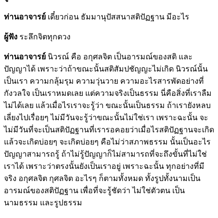
ท่านอาจารย์
เดี๋ยวก่อน ธัมมานุปัสสนาสติปัฏฐาน มีอะไร
ผู้ฟัง
ระลึกจิตทุกดวง
ท่านอาจารย์
นิวรณ์ คือ อกุศลจิต เป็นอารมณ์ของสติ และ
ปัญญาได้ เพราะว่าถ้าขณะนั้นสติสัมปชัญญะไม่เกิด นิวรณ์นั้น
เป็นเรา ความกลุ้มรุม ความวุ่นวาย ความอะไรสารพัดอย่างที่
กังวลใจ เป็นเราหมดเลย แต่ความจริงเป็นธรรม นี่คือสิ่งที่เราลืม
ไม่ได้เลย แล้วเมื่อไรเราจะรู้ว่า ขณะนั้นเป็นธรรม ถ้าเรายังหลบ
เลี่ยงไปเรื่อยๆ ไม่มีวันจะรู้ว่าขณะนั้นไม่ใช่เรา เพราะฉะนั้น จะ
ไม่มีวันที่จะเป็นสติปัฏฐานที่เรารอคอยว่าเมื่อไรสติปัฏฐานจะเกิด
แล้วจะเกิดบ่อยๆ จะเกิดบ่อยๆ คือไม่ว่าสภาพธรรม นั้นเป็นอะไร
ปัญญาสามารถรู้ ถ้าไม่รู้ปัญญาก็ไม่สามารถที่จะถึงขั้นที่ไม่ใช่
เราได้ เพราะว่าตรงนั้นยังเป็นเราอยู่ เพราะฉะนั้น ทุกอย่างที่มี
จริง อกุศลจิต กุศลจิต อะไรๆ ก็ตามทั้งหมด ทั้งรูปทั้งนามเป็น
อารมณ์ของสติปัฏฐาน เพื่อที่จะรู้ชัดว่า ไม่ใช่ตัวตน เป็น
นามธรรม และรูปธรรม