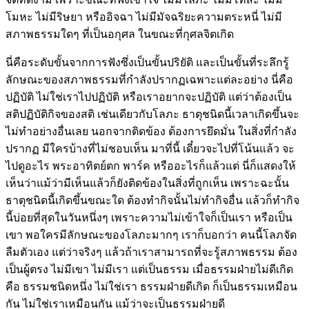
โมหะ ไม่มีริษยา หรืออิจฉา ไม่มีมัจฉริยะความตระหนี่ ไม่มี
สภาพธรรมใดๆ ที่เป็นอกุศล ในขณะที่กุศลจิตเกิด
นี่คือระดับขั้นจากการฟังซึ่งเป็นขั้นปริยัติ และเป็นขั้นที่ระลึกรู้
ลักษณะของสภาพธรรมที่กำลังปรากฏเฉพาะแต่ละอย่าง นี่คือ
ปฏิบัติ ไม่ใช่เราไปปฏิบัติ หรือเราอยากจะปฏิบัติ แต่ว่าต้องเป็น
สติปฏิบัติกิจของสติ เช่นเดียวกับโลภะ ธาตุชนิดนี้เวลาเกิดขึ้นจะ
ไม่ทำอย่างอื่นเลย นอกจากติดข้อง ต้องการยึดมั่น ในสิ่งที่กำลัง
ปรากฏ มีใครบ้างที่ไม่ชอบเห็น มาที่นี้ เดี๋ยวจะไปที่โน้นแล้ว จะ
ไปดูอะไร พระอาทิตย์ตก พาร์ค หรืออะไรก็แล้วแต่ นี่ก็แสดงให้
เห็นว่าแม้ว่ามีเห็นแล้วก็ยังติดข้องในสิ่งที่ถูกเห็น เพราะฉะนั้น
ธาตุชนิดนี้เกิดขึ้นขณะใด ต้องทำกิจนั้นไม่ทำกิจอื่น แล้วก็ทำกิจ
นี้บ่อยที่สุดในวันหนึ่งๆ เพราะความไม่เข้าใจก็เป็นเรา หรือเป็น
เขา พอใครมีลักษณะของโลภะมากๆ เราก็บอกว่า คนนี้โลภจัด
ลืมตัวเอง แต่ว่าจริงๆ แล้วถ้าเราสามารถที่จะรู้สภาพธรรม ต้อง
เป็นผู้ตรง ไม่มีเขา ไม่มีเรา แต่เป็นธรรม เมื่อธรรมฝ่ายไม่ดีเกิด
คือ ธรรมชนิดหนึ่ง ไม่ใช่เรา ธรรมฝ่ายดีเกิด ก็เป็นธรรมเหมือน
กัน ไม่ใช่เราเหมือนกัน แม้ว่าจะเป็นธรรมฝ่ายดี