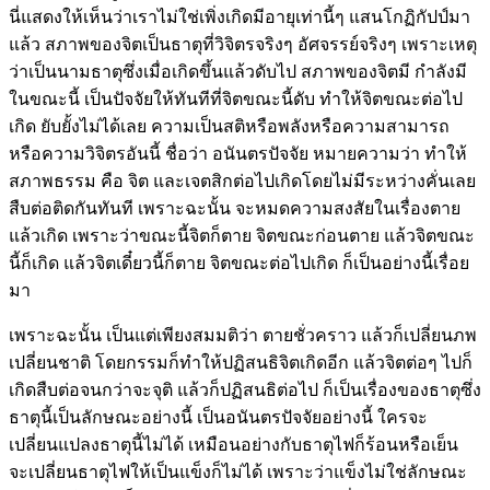
นี่แสดงให้เห็นว่าเราไม่ใช่เพิ่งเกิดมีอายุเท่านี้ๆ แสนโกฏิกัปป์มา
แล้ว สภาพของจิตเป็นธาตุที่วิจิตรจริงๆ อัศจรรย์จริงๆ เพราะเหตุ
ว่าเป็นนามธาตุซึ่งเมื่อเกิดขึ้นแล้วดับไป สภาพของจิตมี กำลังมี
ในขณะนี้ เป็นปัจจัยให้ทันทีที่จิตขณะนี้ดับ ทำให้จิตขณะต่อไป
เกิด ยับยั้งไม่ได้เลย ความเป็นสติหรือพลังหรือความสามารถ
หรือความวิจิตรอันนี้ ชื่อว่า อนันตรปัจจัย หมายความว่า ทำให้
สภาพธรรม คือ จิต และเจตสิกต่อไปเกิดโดยไม่มีระหว่างคั่นเลย
สืบต่อติดกันทันที เพราะฉะนั้น จะหมดความสงสัยในเรื่องตาย
แล้วเกิด เพราะว่าขณะนี้จิตก็ตาย จิตขณะก่อนตาย แล้วจิตขณะ
นี้ก็เกิด แล้วจิตเดี๋ยวนี้ก็ตาย จิตขณะต่อไปเกิด ก็เป็นอย่างนี้เรื่อย
มา
เพราะฉะนั้น เป็นแต่เพียงสมมติว่า ตายชั่วคราว แล้วก็เปลี่ยนภพ
เปลี่ยนชาติ โดยกรรมก็ทำให้ปฏิสนธิจิตเกิดอีก แล้วจิตต่อๆ ไปก็
เกิดสืบต่อจนกว่าจะจุติ แล้วก็ปฏิสนธิต่อไป ก็เป็นเรื่องของธาตุซึ่ง
ธาตุนี้เป็นลักษณะอย่างนี้ เป็นอนันตรปัจจัยอย่างนี้ ใครจะ
เปลี่ยนแปลงธาตุนี้ไม่ได้ เหมือนอย่างกับธาตุไฟก็ร้อนหรือเย็น
จะเปลี่ยนธาตุไฟให้เป็นแข็งก็ไม่ได้ เพราะว่าแข็งไม่ใช่ลักษณะ