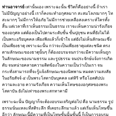
ท่านอาจารย์
เท่านั้นเอง เพราะฉะนั้น ชีวิตก็คืออย่างนี้ ถ้าเรา
ไม่มีปัญญาอย่างนี้ เราก็คงจะทำอกุศลมาก สะสมโลภtมากๆ โท
สะมากๆ ไม่มีการให้อภัย ไม่มีการช่วยเหลือสงเคราะห์ใครทั้ง
สิ้น แต่เวลาที่เราเห็นธรรมเป็นธรรม เราจะเห็นความน่ารังเกียจ
ของอกุศล แต่ต้องเป็นไปตามระดับขั้น ขั้นปุถุชน คนที่ยังไม่ได้
เป็นพระอริยบุคคล เพียงฟังแล้วก็เข้าใจ แต่ยังไม่เห็นลักษณะซึ่ง
เป็นเพียงธาตุ เพราะฉะนั้น กว่าจะเป็นเพียงธาตุแต่ละชนิด ตรง
ตามลักษณะของธาตุนั้นๆ ก็ต้องอบรมจนกว่าจะมีความเห็นถูก
ในลักษณะของนามธรรม และรูปธรรม จนประจักษ์แจ้งการเกิด
ดับ จนหน่ายคลายความติดข้องในความเป็นว่าเป็นเรา จน
กระทั่งสามารถที่จะรู้แจ้งลักษณะของนิพพาน หมดความสงสัย
ในอริยสัจจ์ ๔ เป็นพระโสดาบันบุคคล แต่หิริ หรือโอตตัปปะ
ความละอาย ความรังเกียจ ความเห็นโทษของอกุศลของพระ
โสดาบัน ยังไม่เท่าของพระสกทาคามี
เพราะฉะนั้น ปัญญาก็จะต้องอบรมเจริญต่อไป คือ นามธรรม รูป
ธรรมนั่นแหละที่สติระลึก ที่เคยระลึกมาแล้ว แต่เริ่มเห็นโทษขึ้น
อีกว่า ลักษณะนี้มีความที่เป็นโทษขั้นนั้นขั้นนี้ ก็เป็นการอบรม