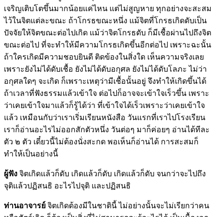
เจริญเติบโตขึ้นมากน้อยแค่ไหน แต่ไม่สูญหาย ทุกอย่างจะสะสม
ไว้ในจิตแต่ละขณะ ถ้าโกรธขณะหนึ่ง แม้จิตที่โกรธเกิดดับเป็น
ปัจจัยให้จิตขณะต่อไปเกิด แม้ว่าจิตโกรธดับ ก็มีเชื้อผ่านไปถึงจิต
ขณะต่อไป ที่จะทำให้มีความโกรธเกิดขึ้นอีกต่อไป เพราะฉะนั้น
ถ้าใครเกิดมีความชอบยินดี ติดข้องในสิ่งใด เห็นความจริงเลย
เพราะยังไม่ได้ดับเชื้อ ยังไม่ได้ดับอกุศล ยังไม่ได้ดับโลภะ ไม่ว่า
อกุศลใดๆ จะเกิด ก็เพราะเหตุว่ามีเชื้อนั้นอยู่ จึงทำให้เกิดขึ้นได้
ถ้าเวลาที่ฟังธรรมแล้วเข้าใจ ต่อไปก็อาจจะเข้าใจเร็วขึ้น เพราะ
ว่าเคยเข้าใจมาแล้วก็รู้ได้ว่า ที่เข้าใจได้เร็วเพราะว่าเคยเข้าใจ
แล้ว เหมือนกับว่าเราเริ่มเรียนหนังสือ วันแรกที่เราไปโรงเรียน
เราก็อ่านอะไรไม่ออกสักตัวหนึ่ง วันต่อๆ มาก็ค่อยๆ อ่านได้ทีละ
ตัว ๒ ตัว เดี๋ยวนี้ไม่ต้องนั่งสะกด พอเห็นก็อ่านได้ การสะสมก็
ทำให้เป็นอย่างนี้
ผู้ฟัง
จิตเกิดแล้วก็ดับ เกิดแล้วก็ดับ เกิดแล้วก็ดับ จนกว่าจะไปถึง
จุติแล้วปฏิสนธิ อะไรไปจุติ และปฏิสนธิ
ท่านอาจารย์
จิตเกิดต้องมีในชาตินี้ ไม่อย่างนั้นจะไม่เรียกว่าคน