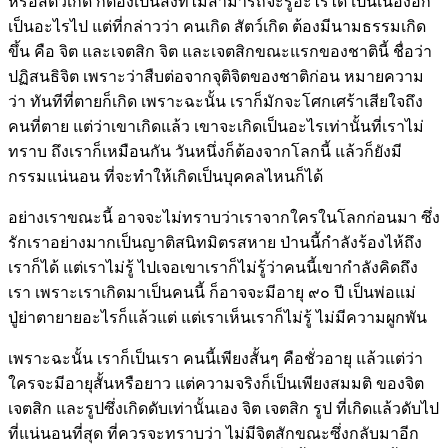
หรือสัตว์เกิด ก็ต้องเป็นสิ่งที่ไม่สามารถจะรู้อะไรได้ เป็นเนื้องอก
เป็นอะไรไป แต่ที่กล่าวว่า คนเกิด สัตว์เกิด ต้องมีนามธรรมเกิด
ขึ้น คือ จิต และเจตสิก จิต และเจตสิกขณะแรกของชาตินี้ ชื่อว่า
ปฏิสนธิจิต เพราะว่าสืบต่อจากจุติจิตของชาติก่อน หมายความ
ว่า ทันทีที่ตายก็เกิด เพราะฉะนั้น เราก็มักจะโศกเศร้าเสียใจถึง
คนที่ตาย แต่ว่าเขาเกิดแล้ว เขาจะเกิดเป็นอะไรเท่านั้นที่เราไม่
ทราบ ถึงเราก็เหมือนกัน วันหนึ่งก็ต้องจากโลกนี้ แล้วก็ยังมี
กรรมแน่นอน ที่จะทำให้เกิดเป็นบุคคลไหนก็ได้
อย่างเราขณะนี้ อาจจะไม่ทราบว่าเราจากใครในโลกก่อนมา ซึ่ง
รักเราอย่างมากเป็นญาติสนิทมิตรสหาย ป่านนี้กำลังร้องไห้ถึง
เราก็ได้ แต่เราไม่รู้ ไปเจอเขาเราก็ไม่รู้ว่าคนนี้เขากำลังคิดถึง
เรา เพราะเราเกิดมาเป็นคนนี้ ก็อาจจะมีอายุ ๙๐ ปี เป็นพ่อแม่
ปู่ย่าตายายอะไรก็แล้วแต่ แต่เราเห็นเราก็ไม่รู้ ไม่มีความผูกพัน
เพราะฉะนั้น เราก็เป็นเรา คนนี้เพียงสั้นๆ คือชั่วอายุ แล้วแต่ว่า
ใครจะมีอายุสั้นหรือยาว แต่ความจริงก็เป็นเพียงสมมติ ของจิต
เจตสิก และรูปซึ่งเกิดดับเท่านั้นเอง จิต เจตสิก รูป ที่เกิดแล้วดับไป
ที่แน่นอนที่สุด ที่ควรจะทราบว่า ไม่มีจิตสักขณะซึ่งกลับมาอีก