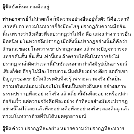
ผู้ฟัง
ยังเห็นความมืดอยู่
ท่านอาจารย์
ไม่น่าตกใจ ก็มีความอย่างอื่นอยู่ทั้งตัว นี่คือเวลาที่
เราหลับตา ทางมโนทวารก็ยังมีอะไรๆ ปรากฏกับความมืดอัน
นั้น เพราะว่าสิ่งเดียวที่จะปรากฏว่าไม่มืด คือ แสงสว่าง ทวารอื่น
มืดสนิท มโนทวารจึงปรากฏ เมื่อสิ่งนั้นปรากฏอย่างนั้นก็คือว่า
ลักษณะของมโนทวารเขาปรากฏตลอด แล้วทางปัญจทวารจะ
แทรกคั่นสั้น สั้น สั้น เท่านี้เอง ถ้าตราบใดที่มโนทวารยังไม่
ปรากฏ คนก็คิดว่าเวลานี้มันชัดเจนมาก กำลังมีรูปเป็นอารมณ์
เสียงก็ชัด ดึกๆ ไม่มีอะไรรบกวน มีแต่เสียงอย่างเดียว แต่ตัวเขา
ปัญญาของเขายังไม่ถึงระดับที่จะรู้ เพราะความจริง มันเป็น
ความจริงแน่นอน มันจะไม่เปลี่ยนเป็นอย่างอื่นเลย อย่างสภาพ
ธรรมปรากฏทีละอย่างก็จริง แล้วเดี๋ยวนี้มันทีละอย่างหรือเปล่า
ต่อกันเร็ว แต่ความจริงคือทีละอย่าง ถ้าทีละอย่างมันจะปรากฏ
อย่างนี้ไม่ได้เลย แล้วทีละอย่างคือทีละอย่างจริงๆ ลองคิดดู แล้ว
ทางมโนทวารด้วยที่รับได้หมดทุกอารมณ์
ผู้ฟัง
คำว่า ปรากฏทีละอย่าง หมายความว่าปรากฏทีละทวาร