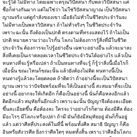
จะรู้ได้ ไม่มีทาง โดยเฉพาะตรุณวิปัสสนา กับพลววิปัสสนา แค่
ชื่อก็ห่างกันมาก แต่ไม่ใช่ว่า ไม่ใช่วิปัสสนาญาณ เป็นวิปัสสนา
ญาณจริง แต่ดูกำลังของเขา เมื่อยังไม่ทั่วในชีวิตประจำวันจะ
ไม่มีทางเป็นพลววิปัสสนา ถ้าไม่ทั่วจริงๆ ในชีวิตประจำวัน
เพราะฉะนั้น ถึงต้องเป็นปกติ ตรงตามที่ทรงแสดงไว้ ถ้าไม่เป็น
ปกติ หมายความว่าอะไรกั้น โลภะไม่ต้องการรู้สิ่งที่มีในชีวิต
ประจำวัน ต้องการจะไปรู้อย่างอื่น เฉพาะอย่างอื่น แล้วจะมาละ
สิ่งที่เคยเป็นเราตลอดเวลาในชีวิตประจำวันได้อย่างไร แล้วเป็น
หนทางที่จะรู้หรือเปล่า ถ้าเป็นหนทางที่จะรู้ ก็รู้ว่าสิ่งนี้เมื่อไรก็
เมื่อนั้น ขณะไหนก็ขณะนั้น แล้วยังต้องไม่ติด หนทางนี้เป็น
หนทางรู้แล้วละโดยตลอด ถ้าติดว่า ถ้าอย่างนี้จะเป็นวิปัสสนา
ญาณ เพราะว่าปัจจัยพร้อมที่จะให้เป็นอย่างนี้ สะสมมาที่จะเป็น
อย่างนี้ อยากจะให้เกิดอีก ก็คือเป็นอย่างนี้ นั่นก็คือหลงอีกแล้ว
ติดอีกแล้ว สมุทัยกั้นอีกแล้ว เพราะฉะนั้น ปัญญาจึงต้องละเอียด
ขึ้นละเอียดขึ้น คือต้องละ ใครจะว่าอย่างไรก็ตาม ต้องมีศีล ต้อง
มีอะไรๆ มีโลภะหรือเปล่า ถ้ามี มันก็ยังมีสมุทัยอยู่ มันก็กั้นอยู่
แล้ว แต่ว่าศีลที่ประสงค์ในที่นี้ พร้อมทั้งศีล สมาธิ ปัญญา ก็คือ
อินทรียสังวรศีล ยิ่งกว่าศีลใดๆ หมดทั้งสิ้น เพราะว่าศีลอื่นโลภะ