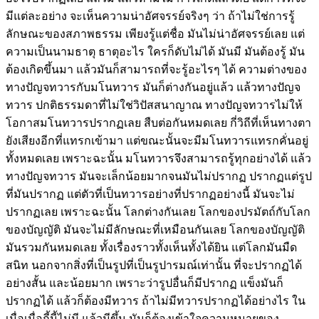
มีแต่ละอย่าง จะเห็นความน่าอัศจรรย์จริงๆ ว่า ถ้าไม่ใช่การรู้
ลักษณะของสภาพธรรม เพียงรู้แต่ชื่อ มันไม่น่าอัศจรรย์เลย แต่
ความเป็นนามธาตุ ธาตุอะไร ใครก็ดับไม่ได้ มันมี มันต้องรู้ มัน
ต้องเกิดขึ้นมา แล้วมันก็สามารถที่จะรู้อะไรๆ ได้ ความต่างของ
ทางปัญจทวารกับมโนทวาร มันก็ต่างกันอยู่แล้ว แล้วทางปัญจ
ทวาร ปกติธรรมดาที่ไม่ใช่วิปัสสนาญาณ ทางปัญจทวารไม่ให้
โอกาสมโนทวารปรากฏเลย สืบต่อกันหมดเลย กี่วิถีที่เห็นทางตา
ยังเสียงอีกที่แทรกเข้ามา แต่ขณะนั้นจะมีมโนทวารแทรกคั่นอยู่
ทั้งหมดเลย เพราะฉะนั้น มโนทวารจึงสามารถรู้ทุกอย่างได้ แล้ว
ทางปัญจทวาร มันจะเล็กน้อยมากจนมันไม่ปรากฏ ปรากฏแต่รูป
ที่มันปรากฏ แต่ตัวที่เป็นทวารอย่างที่ปรากฏอย่างนี้ มันจะไม่
ปรากฏเลย เพราะฉะนั้น โลกต่างกันเลย โลกของปรมัตถ์กับโลก
ของบัญญัติ มันจะไม่มีลักษณะที่เหมือนกันเลย โลกของบัญญัติ
มันรวมกันหมดเลย ทั้งเรื่องราวทั้งเห็นทั้งได้ยิน แต่โลกมันมืด
สนิท นอกจากสิ่งที่เป็นรูปที่เป็นรูปารมณ์เท่านั้น ที่จะปรากฏได้
อย่างสั้น และน้อยมาก เพราะว่ารูปอื่นก็มีปรากฏ แข็งมันก็
ปรากฏได้ แล้วก็ต้องมีทวาร ถ้าไม่มีทวารปรากฏได้อย่างไร ใน
เมื่อเมื่อกี้นี้ไม่มี แล้วมีขึ้น มันก็ต้องเข้าใจความหมายของ