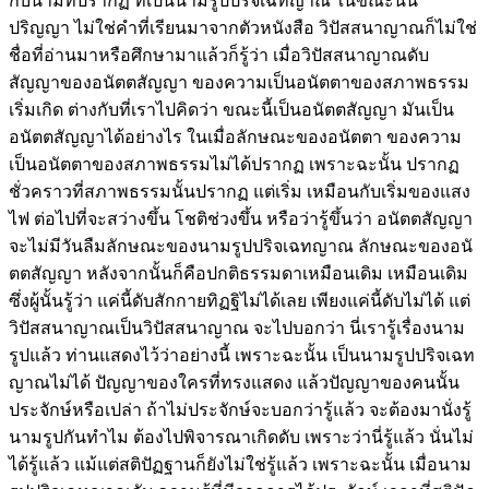
กับนามที่ปรากฏ ที่เป็นนามรูปปริจเฉทญาณ ในขณะนั้น
ปริญญา ไม่ใช่คำที่เรียนมาจากตัวหนังสือ วิปัสสนาญาณก็ไม่ใช่
ชื่อที่อ่านมาหรือศึกษามาแล้วก็รู้ว่า เมื่อวิปัสสนาญาณดับ
สัญญาของอนัตตสัญญา ของความเป็นอนัตตาของสภาพธรรม
เริ่มเกิด ต่างกับที่เราไปคิดว่า ขณะนี้เป็นอนัตตสัญญา มันเป็น
อนัตตสัญญาได้อย่างไร ในเมื่อลักษณะของอนัตตา ของความ
เป็นอนัตตาของสภาพธรรมไม่ได้ปรากฏ เพราะฉะนั้น ปรากฏ
ชั่วคราวที่สภาพธรรมนั้นปรากฏ แต่เริ่ม เหมือนกับเริ่มของแสง
ไฟ ต่อไปที่จะสว่างขึ้น โชติช่วงขึ้น หรือว่ารู้ขึ้นว่า อนัตตสัญญา
จะไม่มีวันลืมลักษณะของนามรูปปริจเฉทญาณ ลักษณะของอนั
ตตสัญญา หลังจากนั้นก็คือปกติธรรมดาเหมือนเดิม เหมือนเดิม
ซึ่งผู้นั้นรู้ว่า แค่นี้ดับสักกายทิฏฐิไม่ได้เลย เพียงแค่นี้ดับไม่ได้ แต่
วิปัสสนาญาณเป็นวิปัสสนาญาณ จะไปบอกว่า นี่เรารู้เรื่องนาม
รูปแล้ว ท่านแสดงไว้ว่าอย่างนี้ เพราะฉะนั้น เป็นนามรูปปริจเฉท
ญาณไม่ได้ ปัญญาของใครที่ทรงแสดง แล้วปัญญาของคนนั้น
ประจักษ์หรือเปล่า ถ้าไม่ประจักษ์จะบอกว่ารู้แล้ว จะต้องมานั่งรู้
นามรูปกันทำไม ต้องไปพิจารณาเกิดดับ เพราะว่านี่รู้แล้ว นั่นไม่
ได้รู้แล้ว แม้แต่สติปัฏฐานก็ยังไม่ใช่รู้แล้ว เพราะฉะนั้น เมื่อนาม