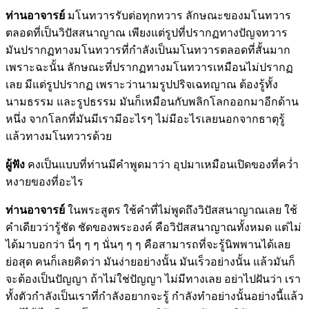
ท่านอาจารย์
มโนทวารรับต่อทุกทวาร ลักษณะของมโนทวาร
ตลอดที่เป็นวิปัสสนาญาณ เพียงแต่รูปที่ปรากฏทางปัญจทวาร
มันปรากฏทางมโนทวารที่กำลังเป็นมโนทวารตลอดที่สั้นมาก
เพราะฉะนั้น ลักษณะที่ปรากฏทางมโนทวารเหมือนไม่ปรากฏ
เลย มีแต่รูปปรากฏ เพราะว่านามรูปปริจเฉทญาณ ต้องรู้ทั้ง
นามธรรม และรูปธรรม มันก็เหมือนกับพลิกโลกออกมาอีกด้าน
หนึ่ง จากโลกที่มันมีเรามีอะไรๆ ไม่มีอะไรเลยนอกจากธาตุรู้
แล้วทางมโนทวารด้วย
ผู้ฟัง
คงเป็นแบบที่ท่านมีคำพูดมาว่า อุปมาเหมือนเปิดของที่คว่ำ
หงายของที่อะไร
ท่านอาจารย์
ในพระสูตร ใช้คำที่ไม่พูดถึงวิปัสสนาญาณเลย ใช้
คำเดียวว่ารู้ชัด ชัดของพระองค์ คือวิปัสสนาญาณทั้งหมด แต่ไม่
ได้มาบอกว่า นี่ๆ ๆ ๆ นั่นๆ ๆ ๆ คือสามารถที่จะรู้นิพพานได้เลย
ย่อสุด คนก็เลยคิดว่า มันง่ายอย่างนั้น มันเร็วอย่างนั้น แล้วมันก็
จะต้องเป็นปัญญา ถ้าไม่ใช่ปัญญา ไม่มีทางเลย อย่าไปฝันว่า เรา
ทั้งตัวกำลังเป็นเราที่กำลังอยากจะรู้ กำลังทำอย่างนั้นอย่างนี้แล้ว