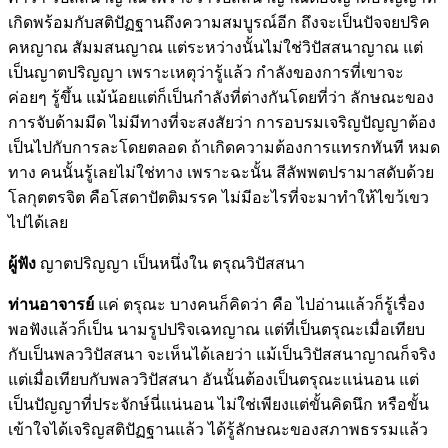
เกิดพร้อมกับสติปัฏฐานถึงความสมบูรณ์อีก ถึงจะเป็นปัจจยปริค
คหญาณ สัมมสนญาณ แต่ระหว่างนั้นไม่ใช่วิปัสสนาญาณ แต่
เป็นญาตปริญญา เพราะเหตุว่ารู้แล้ว กำลังของการที่เขาจะ
ค่อยๆ รู้ขึ้น แม้น้อยแต่ก็เป็นกำลังที่ต่างกันโดยที่ว่า ลักษณะของ
การจับด้ามมีด ไม่มีทางที่จะสงสัยว่า การอบรมเจริญปัญญาต้อง
เป็นไปกับการละโดยตลอด ถ้าเกิดความต้องการแทรกทันที หมด
ทาง คนนั้นรู้เลยไม่ใช่ทาง เพราะฉะนั้น สีลัพพตปรามาสดับด้วย
โลกุตตรจิต คือโสดาปัตติมรรค ไม่มีอะไรที่จะมาทำให้ไขว้เขว
ไปได้เลย
ผู้ฟัง
ญาตปริญญา เป็นหนึ่งใน ตรุณวิปัสสนา
ท่านอาจารย์
แค่ ตรุณะ บางคนก็คิดว่า คือ ไปอ่านแล้วก็รู้เรื่อง
พอฟังแล้วก็เป็น นามรูปปริจเฉทญาณ แต่ที่เป็นตรุณะเมื่อเทียบ
กับเป็นพลววิปัสสนา จะเห็นได้เลยว่า แม้เป็นวิปัสสนาญาณก็จริง
แต่เมื่อเทียบกับพลววิปัสสนา อันนั้นต้องเป็นตรุณะแน่นอน แต่
เป็นปัญญาที่ประจักษ์นี่แน่นอน ไม่ใช่เพียงแต่ขั้นคิดนึก หรือขั้น
เข้าใจได้เจริญสติปัฏฐานแล้ว ได้รู้ลักษณะของสภาพธรรมแล้ว