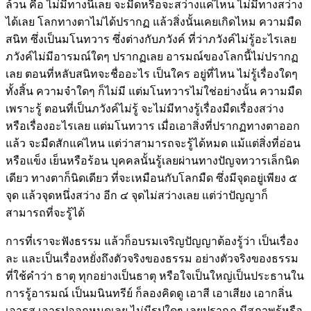
ล้วน คือ ไม่มีทางนี้เลย จะมืดหรือจะสว่างแค่ไหน ไม่มีทางสว่าง
ได้เลย โลกทางตาไม่ได้ปรากฏ แล้วสิ่งนั้นเคยเกิดไหม ความมืด
สนิท ซึ่งเป็นมโนทวาร ซึ่งต่างกับภวังค์ ที่ว่าภวังค์ไม่รู้อะไรเลย
ภวังค์ไม่มีอารมณ์ใดๆ ปรากฏเลย อารมณ์ของโลกนี้ไม่ปรากฏ
เลย ตอนที่หลับสนิทจะชื่ออะไร เป็นใคร อยู่ที่ไหน ไม่รู้เรื่องใดๆ
ทั้งสิ้น ความจำใดๆ ก็ไม่มี แต่มโนทวารไม่ใช่อย่างนั้น ความมืด
เพราะรู้ ตอนที่เป็นภวังค์ไม่รู้ จะไม่มีทางรู้เรื่องมืดเรื่องสว่าง
หรือเรื่องอะไรเลย แต่มโนทวาร เมื่อเอาสิ่งที่ปรากฏทางตาออก
แล้ว จะมืดสักแค่ไหน แต่ว่าสามารถจะรู้ได้หมด แม้แต่สิ่งที่อ่อน
หรือแข็ง เย็นหรือร้อน บุคคลนั้นรู้เลยผ่านทางปัญจทวารเล็กนิด
เดียว ทางตาก็นิดเดียว ที่จะเหมือนกับโลกมืด ซึ่งมีจุดอยู่เพียง ๕
จุด แล้วจุดหนึ่งสว่าง อีก ๔ จุดไม่สว่างเลย แต่ว่าปัญญาก็
สามารถที่จะรู้ได้
การที่เราจะฟังธรรม แล้วก็อบรมเจริญปัญญาต้องรู้ว่า เป็นเรื่อง
ละ และเป็นเรื่องหยั่งถึงตัวจริงของธรรม อย่างตัวจริงของธรรม
ที่ใช้คำว่า ธาตุ ทุกอย่างเป็นธาตุ หรือใจเป็นใหญ่เป็นประธานใน
การรู้อารมณ์ เป็นมนินทรีย์ ก็ลองคิดดู เอาสี เอาเสียง เอากลิ่น
เอารส เอารูปออกหมดเลย ไม่มีรูปใดๆ เลยปรากฏ มีสภาพรู้หรือ