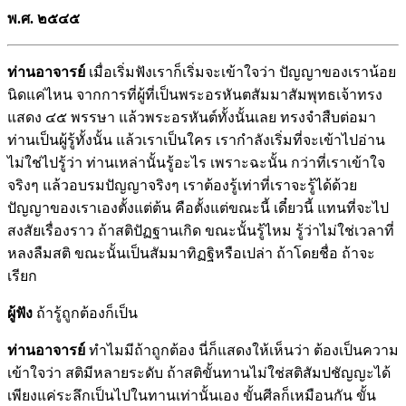
พ.ศ. ๒๕๔๕
ท่านอาจารย์
เมื่อเริ่มฟังเราก็เริ่มจะเข้าใจว่า ปัญญาของเราน้อย
นิดแค่ไหน จากการที่ผู้ที่เป็นพระอรหันตสัมมาสัมพุทธเจ้าทรง
แสดง ๔๕ พรรษา แล้วพระอรหันต์ทั้งนั้นเลย ทรงจำสืบต่อมา
ท่านเป็นผู้รู้ทั้งนั้น แล้วเราเป็นใคร เรากำลังเริ่มที่จะเข้าไปอ่าน
ไม่ใช่ไปรู้ว่า ท่านเหล่านั้นรู้อะไร เพราะฉะนั้น กว่าที่เราเข้าใจ
จริงๆ แล้วอบรมปัญญาจริงๆ เราต้องรู้เท่าที่เราจะรู้ได้ด้วย
ปัญญาของเราเองตั้งแต่ต้น คือตั้งแต่ขณะนี้ เดี๋ยวนี้ แทนที่จะไป
สงสัยเรื่องราว ถ้าสติปัฏฐานเกิด ขณะนั้นรู้ไหม รู้ว่าไม่ใช่เวลาที่
หลงลืมสติ ขณะนั้นเป็นสัมมาทิฏฐิหรือเปล่า ถ้าโดยชื่อ ถ้าจะ
เรียก
ผู้ฟัง
ถ้ารู้ถูกต้องก็เป็น
ท่านอาจารย์
ทำไมมีถ้าถูกต้อง นี่ก็แสดงให้เห็นว่า ต้องเป็นความ
เข้าใจว่า สติมีหลายระดับ ถ้าสติขั้นทานไม่ใช่สติสัมปชัญญะได้
เพียงแค่ระลึกเป็นไปในทานเท่านั้นเอง ขั้นศีลก็เหมือนกัน ขั้น