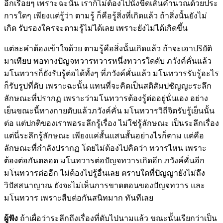
อีกเรื่อยๆ เพราะฉะนั้น เราก็ไม่ต้องไปนั่งขีดเส้นคำนวณด้วยประ
การใดๆ เพียงแต่รู้ว่า ตามรู้ ก็คือรู้สิ่งที่เกิดแล้ว ถ้าสิ่งนั้นยังไม่
เกิด รับรองใครจะตามรู้ไม่ได้เลย เพราะยังไม่ได้เกิดขึ้น
แต่ละคำต้องเข้าใจด้วย ตามรู้คือสิ่งนั้นเกิดแล้ว ถ้าจะเอาปริยัติ
มาเทียบ พอทางปัญจทวารทวารหนึ่งทวารใดดับ ภวังค์คั่นแล้ว
มโนทวารก็ยังรับรู้ต่อได้ทั้งๆ ที่ภวังค์คั่นแล้ว มโนทวารรับรู้อะไร
ก็รับรูปที่ดับ เพราะฉะนั้น แทนที่จะคิดเป็นสติสัมปชัญญะระลึก
ลักษณะที่ปรากฏ เพราะว่ามโนทวารต้องรู้ต่ออยู่นั่นเอง อย่าง
เย็นขณะนี้ทางกายดับแล้วภวังค์คั่น มโนทวารวิถีจิตรับรู้เย็นนั้น
ต่อ แต่ปกติของเราพอระลึกรู้เรื่อง ไม่ใช่รู้ลักษณะ เป็นระลึกเรื่อง
แต่นี่ระลึกรู้ลักษณะ เพียงแค่สั้นแสนสั้นอย่างไรก็ตาม แต่คือ
ลักษณะที่กำลังปรากฏ โดยไม่ต้องไปคิดว่า ทวารไหน เพราะ
ต้องต่อกันตลอด มโนทวารต่อปัญจทวารเกิดอีก ภวังค์คั่นอีก
มโนทวารต่ออีก ไม่ต้องไปรู้อื่นเลย ตราบใดที่ปัญญายังไม่ถึง
วิปัสสนาญาณ ยังจะไม่เห็นการขาดตอนของปัญจทวาร และ
มโนทวาร เพราะสืบต่อกันสนิทมาก ทันทีเลย
ผู้ฟัง
ถ้าเผื่อว่าระลึกถึงเรื่องที่ดับไปนามแล้ว ขณะนั้นเรียกว่าเป็น