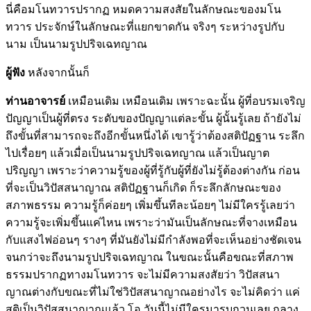
นี่คือมโนทวารปรากฏ หมดความสงสัยในลักษณะของมโน
ทวาร ประจักษ์ในลักษณะที่แยกขาดกัน จริงๆ ระหว่างรูปกับ
นาม เป็นนามรูปปริจเฉทญาณ
ผู้ฟัง
หลังจากนั้นก็
ท่านอาจารย์
เหมือนเดิม เหมือนเดิม เพราะฉะนั้น ผู้ที่อบรมเจริญ
ปัญญาเป็นผู้ที่ตรง ระดับของปัญญาแต่ละขั้น ผู้นั้นรู้เลย ถ้ายังไม่
ถึงขั้นที่สามารถจะถึงอีกขั้นหนึ่งได้ เขารู้ว่าต้องสติปัฏฐาน ระลึก
ไปเรื่อยๆ แล้วเมื่อเป็นนามรูปปริจเฉทญาณ แล้วเป็นญาต
ปริญญา เพราะว่าความรู้ของผู้ที่รู้กับผู้ที่ยังไม่รู้ต้องต่างกัน ก่อน
ที่จะเป็นวิปัสสนาญาณ สติปัฏฐานก็เกิด ก็ระลึกลักษณะของ
สภาพธรรม ความรู้ก็ค่อยๆ เพิ่มขึ้นทีละน้อยๆ ไม่มีใครรู้เลยว่า
ความรู้จะเพิ่มขึ้นแค่ไหน เพราะว่ามันเป็นลักษณะที่จางเหมือน
กับแสงไฟอ่อนๆ รางๆ ที่มันยังไม่มีกำลังพอที่จะเห็นอย่างชัดเจน
จนกว่าจะถึงนามรูปปริจเฉทญาณ ในขณะนั้นคือขณะที่สภาพ
ธรรมปรากฏทางมโนทวาร จะไม่มีความสงสัยว่า วิปัสสนา
ญาณต่างกับขณะที่ไม่ใช่วิปัสสนาญาณอย่างไร จะไม่คิดว่า แค่
สติเป็นวิปัสสนาญาณแล้ว โอ วันนี้ไม่มีใครมารบกวนเลย กลาง