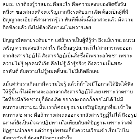
สมถะ เราต้องรู้ว่าสมถะคืออะไร คือความสงบของจิตซึ่งวัน
หนึ่งๆ ของสมถะที่จะเจริญมากถึงระดับฌานจิต ต้องเป็นผู้ที่มี
ปัญญาละเอียดที่สามารถรู้ว่า ทันทีที่เห็นนี้ก็อาสวะแล้ว มีความ
ติดข้องแล้ว ยังไม่ต้องถึงทางมโนทวารเลย
ปัญญามีหลายระดับมาก แต่ถ้าเราเป็นผู้ที่รู้ว่า ถึงแม้เราจะอบรม
เจริญ ความสงบสักเท่าไร ถึงขั้นอรูปฌาน ก็ไม่สามารถจะออก
จากสังสารวัฏฏ์ได้ สังสารวัฏฏ์เป็นสิ่งซึ่งมีเพราะอวิชชา เพราะ
ความไม่รู้ ทุกคนที่เกิด คือไม่รู้ ถ้ารู้จริงๆ ถึงความเป็นพระ
อรหันต์ ดับความไม่รู้หมดสิ้นจะไม่มีเกิดอีกเลย
แม้แต่ว่าเราเกิดมามีความไม่รู้ แล้วก็ถ้าไม่มีโอกาสได้ยินได้ฟัง
ให้รู้ขึ้น ก็ไม่มีทางจะออกจากสังสารวัฏฏ์ได้เลย เพราะว่าตราบ
ใดที่ยังมีอวิชชาอยู่ก็ต้องเกิด อยากจะออกก็ออกไม่ได้ ไม่มี
หนทาง เพราะฉะนั้น เราก็ค่อยๆ อบรมเจริญปัญญาที่จะเข้าใจ
หนทาง ๒ ทาง คือถ้าทางสมถะออกจากสังสารวัฏฏ์ไม่ได้ ถึงอรูป
ฌานก็ยังเป็นมิจฉาปฏิปทา เมื่อเทียบกับสติปัฏฐาน เพราะว่าสติ
ปัฏฐานนำออก แต่ว่าอรูปพรหมก็ยังคงวนเวียนเข้าเรื่อยไปใน
สังสารวัฏฏ์ ต้องสติปัฏฐานเท่านั้น