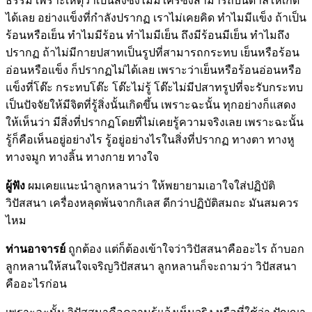
ธรรม เพราะเหตุว่าเป็นสิ่งซึ่งไม่มีใครซึ่งสามารถบันดาลให้เกิด
ได้เลย อย่างแข็งที่กำลังปรากฏ เราไม่เคยคิด ทำไมมีแข็ง ถ้าเป็น
ร้อนหรือเย็น ทำไมมีร้อน ทำไมมีเย็น ถึงมีร้อนมีเย็น ทำไมถึง
ปรากฏ ถ้าไม่มีกายปสาทเป็นรูปที่สามารถกระทบ เย็นหรือร้อน
อ่อนหรือแข็ง ก็ปรากฏไม่ได้เลย เพราะว่าเย็นหรือร้อนอ่อนหรือ
แข็งที่โต๊ะ กระทบโต๊ะ โต๊ะไม่รู้ โต๊ะไม่มีปสาทรูปที่จะรับกระทบ
เป็นปัจจัยให้มีจิตที่รู้สิ่งนั้นเกิดขึ้น เพราะฉะนั้น ทุกอย่างก็แสดง
ให้เห็นว่า มีสิ่งที่ปรากฏโดยที่ไม่เคยรู้ความจริงเลย เพราะฉะนั้น
รู้ก็คือเห็นอยู่อย่างไร รู้อยู่อย่างไรในสิ่งที่ปรากฏ ทางตา ทางหู
ทางจมูก ทางลิ้น ทางกาย ทางใจ
ผู้ฟัง
ผมเคยแนะนำลูกหลานว่า ให้พยายามเอาใจใส่ปฏิบัติ
วิปัสสนา เครื่องหลุดพ้นจากกิเลส ดีกว่าปฏิบัติสมถะ มันสมควร
ไหม
ท่านอาจารย์
ถูกต้อง แต่ก็ต้องเข้าใจว่าวิปัสสนาคืออะไร ถ้าบอก
ลูกหลานให้สนใจเจริญวิปัสสนา ลูกหลานก็จะถามว่า วิปัสสนา
คืออะไรก่อน