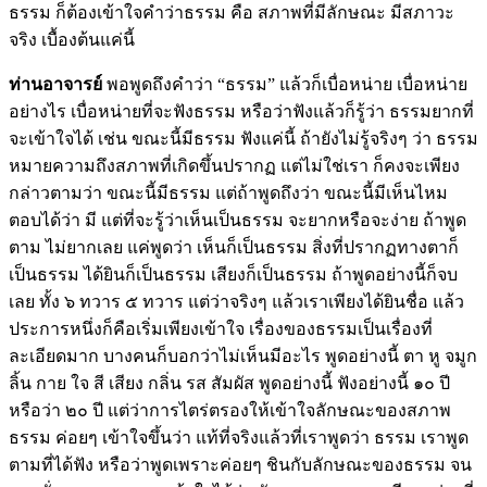
ธรรม ก็ต้องเข้าใจคำว่าธรรม คือ สภาพที่มีลักษณะ มีสภาวะ
จริง เบื้องต้นแค่นี้
ท่านอาจารย์
พอพูดถึงคำว่า “ธรรม” แล้วก็เบื่อหน่าย เบื่อหน่าย
อย่างไร เบื่อหน่ายที่จะฟังธรรม หรือว่าฟังแล้วก็รู้ว่า ธรรมยากที่
จะเข้าใจได้ เช่น ขณะนี้มีธรรม ฟังแค่นี้ ถ้ายังไม่รู้จริงๆ ว่า ธรรม
หมายความถึงสภาพที่เกิดขึ้นปรากฏ แต่ไม่ใช่เรา ก็คงจะเพียง
กล่าวตามว่า ขณะนี้มีธรรม แต่ถ้าพูดถึงว่า ขณะนี้มีเห็นไหม
ตอบได้ว่า มี แต่ที่จะรู้ว่าเห็นเป็นธรรม จะยากหรือจะง่าย ถ้าพูด
ตาม ไม่ยากเลย แค่พูดว่า เห็นก็เป็นธรรม สิ่งที่ปรากฏทางตาก็
เป็นธรรม ได้ยินก็เป็นธรรม เสียงก็เป็นธรรม ถ้าพูดอย่างนี้ก็จบ
เลย ทั้ง ๖ ทวาร ๕ ทวาร แต่ว่าจริงๆ แล้วเราเพียงได้ยินชื่อ แล้ว
ประการหนึ่งก็คือเริ่มเพียงเข้าใจ เรื่องของธรรมเป็นเรื่องที่
ละเอียดมาก บางคนก็บอกว่าไม่เห็นมีอะไร พูดอย่างนี้ ตา หู จมูก
ลิ้น กาย ใจ สี เสียง กลิ่น รส สัมผัส พูดอย่างนี้ ฟังอย่างนี้ ๑๐ ปี
หรือว่า ๒๐ ปี แต่ว่าการไตร่ตรองให้เข้าใจลักษณะของสภาพ
ธรรม ค่อยๆ เข้าใจขึ้นว่า แท้ที่จริงแล้วที่เราพูดว่า ธรรม เราพูด
ตามที่ได้ฟัง หรือว่าพูดเพราะค่อยๆ ชินกับลักษณะของธรรม จน