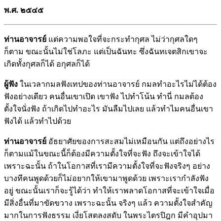
พ.ศ. ๒๕๔๕
ท่านอาจารย์
แต่ความพอใจที่จะกระทำกุศล ไม่ว่ากุศลใดๆ
ก็ตาม ขณะนั้นไม่ใช่โลภะ แต่เป็นฉันทะ ซึ่งฉันทเจตสิกเขาจะ
เกิดทั้งกุศลก็ได้ อกุศลก็ได้
ผู้ฟัง
ในเวลากมลฟังเทปของท่านอาจารย์ กมลทำอะไรไม่ได้ต้อง
ฟังอย่างเดียว คนอื่นเขาเปิด เขาฟัง ไปทำโน้น ทำนี่ กมลต้อง
ตั้งใจนั่งฟัง ถ้าเกิดไปทำอะไร มันลืมไปเลย แล้วทำไมคนอื่นเขา
ฟังได้ แล้วทำไปด้วย
ท่านอาจารย์
อัธยาศัยของการสะสมไม่เหมือนกัน แต่ถึงอย่างไร
ก็ตามแม้ในขณะนี้ก็ต้องมีความตั้งใจที่จะฟัง ถึงจะเข้าใจได้
เพราะฉะนั้น ถ้าในโอกาสที่เรามีความตั้งใจที่จะฟังจริงๆ อย่าง
บางทีคนพูดด้วยก็ไม่อยากให้เขามาพูดด้วย เพราะเรากำลังฟัง
อยู่ ขณะนั้นเราก็จะรู้ได้ว่า ทำให้เราพลาดโอกาสที่จะเข้าใจเมื่อ
มีสิ่งอื่นที่มาขัดขวาง เพราะฉะนั้น จริงๆ แล้ว ความตั้งใจสำคัญ
มากในการฟังธรรม เงี่ยโสตลงสดับ ในพระไตรปิฎก มีคำอุปมา