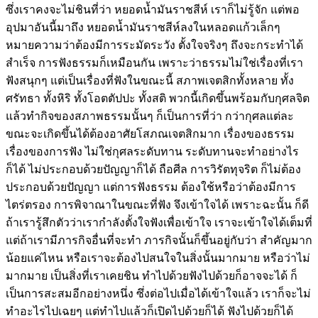
ซึ่งเราคงจะไม่ชินที่ว่า หยอดน้ำมันราชสีห์ เราก็ไม่รู้จัก แต่พอ
อุปมาอันนี้มาถึง หยอดน้ำมันราชสีห์ลงในหลอดแก้วเล็กๆ
หมายความว่าต้องมีการระมัดระวัง ตั้งใจจริงๆ ถึงจะกระทำได้
สำเร็จ การฟังธรรมก็เหมือนกัน เพราะว่าธรรมไม่ใช่เรื่องที่เรา
ฟังสนุกๆ แต่เป็นเรื่องที่ฟังในขณะนี้ สภาพเจตสิกทั้งหลาย ทั้ง
ศรัทธา ทั้งหิริ ทั้งโอตตัปปะ ทั้งสติ พวกนี้เกิดขึ้นพร้อมกับกุศลจิต
แล้วทำกิจของสภาพธรรมนั้นๆ ก็เป็นการที่ว่า กว่ากุศลแต่ละ
ขณะจะเกิดขึ้นได้ต้องอาศัยโสภณเจตสิกมาก เรื่องของธรรม
เรื่องของการฟัง ไม่ใช่กุศลระดับทาน ระดับทานจะทำอย่างไร
ก็ได้ ไม่ประกอบด้วยปัญญาก็ได้ ถือศีล การวิรัตทุจริต ก็ไม่ต้อง
ประกอบด้วยปัญญา แต่การฟังธรรม ต้องใช้หรือว่าต้องมีการ
ไตร่ตรอง การพิจาณาในขณะที่ฟัง จึงเข้าใจได้ เพราะฉะนั้น ก็ดี
ถ้าเรารู้สึกตัวว่าเรากำลังตั้งใจฟังเพื่อเข้าใจ เราจะเข้าใจได้เต็มที่
แต่ถ้าเรามีภารกิจอื่นที่จะทำ ภารกิจนั้นก็ขึ้นอยู่กับว่า สำคัญมาก
น้อยแค่ไหน หรือเราจะต้องไปสนใจในสิ่งนั้นมากมาย หรือว่าไม่
มากมาย เป็นสิ่งที่เราเคยชิน ทำไปด้วยฟังไปด้วยก็อาจจะได้ ก็
เป็นการสะสมอีกอย่างหนึ่ง ซึ่งต่อไปเมื่อได้เข้าใจแล้ว เราก็จะไม่
ทำอะไรไปเฉยๆ แต่ทำไปแล้วก็เปิดไปด้วยก็ได้ ฟังไปด้วยก็ได้