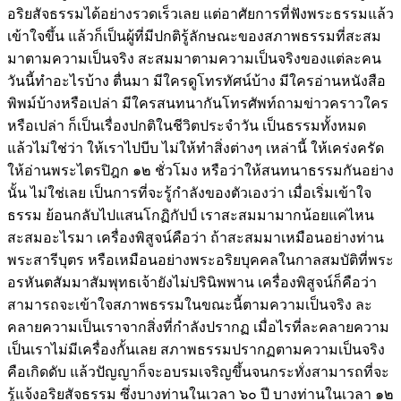
อริยสัจธรรมได้อย่างรวดเร็วเลย แต่อาศัยการที่ฟังพระธรรมแล้ว
เข้าใจขึ้น แล้วก็เป็นผู้ที่มีปกติรู้ลักษณะของสภาพธรรมที่สะสม
มาตามความเป็นจริง สะสมมาตามความเป็นจริงของแต่ละคน
วันนี้ทำอะไรบ้าง ตื่นมา มีใครดูโทรทัศน์บ้าง มีใครอ่านหนังสือ
พิพม์บ้างหรือเปล่า มีใครสนทนากันโทรศัพท์ถามข่าวคราวใคร
หรือเปล่า ก็เป็นเรื่องปกติในชีวิตประจำวัน เป็นธรรมทั้งหมด
แล้วไม่ใช่ว่า ให้เราไปบีบ ไม่ให้ทำสิ่งต่างๆ เหล่านี้ ให้เคร่งครัด
ให้อ่านพระไตรปิฎก ๑๒ ชั่วโมง หรือว่าให้สนทนาธรรมกันอย่าง
นั้น ไม่ใช่เลย เป็นการที่จะรู้กำลังของตัวเองว่า เมื่อเริ่มเข้าใจ
ธรรม ย้อนกลับไปแสนโกฏิกัปป์ เราสะสมมามากน้อยแค่ไหน
สะสมอะไรมา เครื่องพิสูจน์คือว่า ถ้าสะสมมาเหมือนอย่างท่าน
พระสารีบุตร หรือเหมือนอย่างพระอริยบุคคลในกาลสมบัติที่พระ
อรหันตสัมมาสัมพุทธเจ้ายังไม่ปรินิพพาน เครื่องพิสูจน์ก็คือว่า
สามารถจะเข้าใจสภาพธรรมในขณะนี้ตามความเป็นจริง ละ
คลายความเป็นเราจากสิ่งที่กำลังปรากฏ เมื่อไรที่ละคลายความ
เป็นเราไม่มีเครื่องกั้นเลย สภาพธรรมปรากฏตามความเป็นจริง
คือเกิดดับ แล้วปัญญาก็จะอบรมเจริญขึ้นจนกระทั่งสามารถที่จะ
รู้แจ้งอริยสัจธรรม ซึ่งบางท่านในเวลา ๖๐ ปี บางท่านในเวลา ๑๒