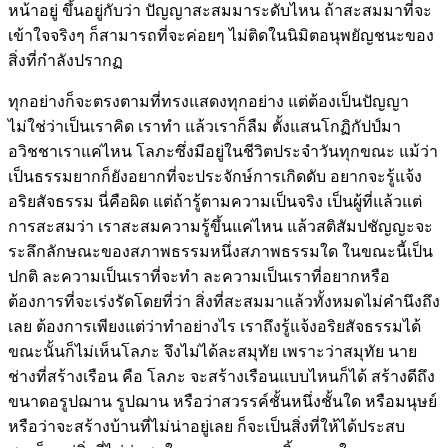
หน้าอยู่ ขึ้นอยู่กับว่า ปัญญาสะสมมาระดับไหน ถ้าสะสมมาที่จะ
เข้าใจจริงๆ ก็สามารถที่จะค่อยๆ ไม่ติดในนิมิตอนุพยัญชนะของ
สิ่งที่กำลังปรากฏ
ทุกอย่างก็จะตรงตามที่ทรงแสดงทุกอย่าง แต่ต้องเป็นปัญญา
ไม่ใช่ว่าเป็นเราคิด เราทำ แล้วเราก็ลืม ตั้งแสนโกฏิกัปป์มา
อวิชชาเราแค่ไหน โลภะซึ่งมีอยู่ในชีวิตประจำวันทุกขณะ แม้ว่า
เป็นธรรมยากก็ยังอยากที่จะประจักษ์การเกิดดับ อยากจะรู้แจ้ง
อริยสัจธรรม นี่คือผิด แต่ถ้ารู้ตามความเป็นจริง เป็นผู้ที่แล้วแต่
การสะสมว่า เราสะสมความรู้ขึ้นแค่ไหน แล้วสติสัมปชัญญะจะ
ระลึกลักษณะของสภาพธรรมหนึ่งสภาพธรรมใด ในขณะนี้เป็น
ปกติ ละความเป็นเราที่จะทำ ละความเป็นเราที่อยากหรือ
ต้องการที่จะเร่งรัดโดยที่ว่า สิ่งที่สะสมมาแล้วทั้งหมดไม่คำนึงถึง
เลย ต้องการเพียงแต่ว่าทำอย่างไร เราถึงรู้แจ้งอริยสัจธรรมได้
ขณะนั้นก็ไม่เห็นโลภะ จึงไม่ได้ละสมุทัย เพราะว่าสมุทัย นาย
ช่างที่สร้างเรือน คือ โลภะ จะสร้างเรือนแบบไหนก็ได้ สร้างดีถึง
ขนาดอรูปฌาน รูปฌาน หรือว่าสวรรค์ชั้นหนึ่งชั้นใด หรือมนุษย์
หรือว่าจะสร้างบ้านที่ไม่น่าอยู่เลย ก็จะเป็นสิ่งที่ให้ได้ประสบ