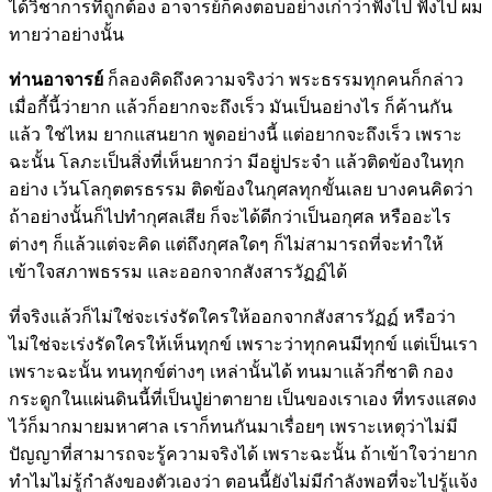
ได้วิชาการที่ถูกต้อง อาจารย์ก็คงตอบอย่างเก่าว่าฟังไป ฟังไป ผม
ทายว่าอย่างนั้น
ท่านอาจารย์
ก็ลองคิดถึงความจริงว่า พระธรรมทุกคนก็กล่าว
เมื่อกี้นี้ว่ายาก แล้วก็อยากจะถึงเร็ว มันเป็นอย่างไร ก็ค้านกัน
แล้ว ใช่ไหม ยากแสนยาก พูดอย่างนี้ แต่อยากจะถึงเร็ว เพราะ
ฉะนั้น โลภะเป็นสิ่งที่เห็นยากว่า มีอยู่ประจำ แล้วติดข้องในทุก
อย่าง เว้นโลกุตตรธรรม ติดข้องในกุศลทุกขั้นเลย บางคนคิดว่า
ถ้าอย่างนั้นก็ไปทำกุศลเสีย ก็จะได้ดีกว่าเป็นอกุศล หรืออะไร
ต่างๆ ก็แล้วแต่จะคิด แต่ถึงกุศลใดๆ ก็ไม่สามารถที่จะทำให้
เข้าใจสภาพธรรม และออกจากสังสารวัฏฏ์ได้
ที่จริงแล้วก็ไม่ใช่จะเร่งรัดใครให้ออกจากสังสารวัฏฏ์ หรือว่า
ไม่ใช่จะเร่งรัดใครให้เห็นทุกข์ เพราะว่าทุกคนมีทุกข์ แต่เป็นเรา
เพราะฉะนั้น ทนทุกข์ต่างๆ เหล่านั้นได้ ทนมาแล้วกี่ชาติ กอง
กระดูกในแผ่นดินนี้ที่เป็นปู่ย่าตายาย เป็นของเราเอง ที่ทรงแสดง
ไว้ก็มากมายมหาศาล เราก็ทนกันมาเรื่อยๆ เพราะเหตุว่าไม่มี
ปัญญาที่สามารถจะรู้ความจริงได้ เพราะฉะนั้น ถ้าเข้าใจว่ายาก
ทำไมไม่รู้กำลังของตัวเองว่า ตอนนี้ยังไม่มีกำลังพอที่จะไปรู้แจ้ง