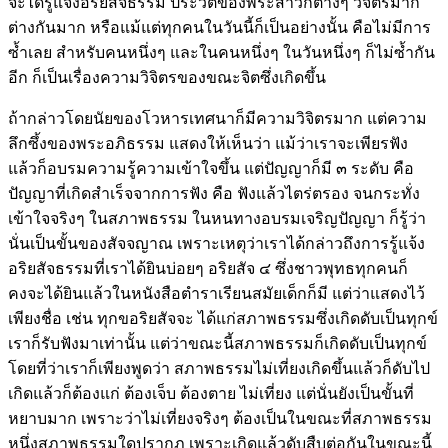
จะได้รู้แจ้งอริยสัจธรรม ประวัติของพระสาวกต่างๆ วิจิตรมาก
ต่างกันมาก หรือแม้แต่ทุกคนในวันนี้ก็เป็นอย่างนั้น คือไม่มีการ
ซ้ำเลย สำหรับคนหนึ่งๆ และในคนหนึ่งๆ ในวันหนึ่งๆ ก็ไม่ซ้ำกัน
อีก ก็เป็นเรื่องความวิจิตรของขณะจิตซึ่งเกิดขึ้น
ถ้ากล่าวโดยนัยของโวหารเทศนาก็มีความวิจิตรมาก แต่ความ
ลึกซึ้งของพระอภิธรรม แสดงให้เห็นว่า แม้ว่าเราจะเพียรฟัง
แล้วก็อบรมความรู้ความเข้าใจขึ้น แต่ปัญญาก็มี ๓ ระดับ คือ
ปัญญาที่เกิดสำเร็จจากการฟัง คือ ฟังแล้วไตร่ตรอง จนกระทั่ง
เข้าใจจริงๆ ในสภาพธรรม ในหนทางอบรมเจริญปัญญา ก็รู้ว่า
นั่นเป็นขั้นของสัจจญาณ เพราะเหตุว่าเราได้กล่าวถึงการรู้แจ้ง
อริยสัจธรรมที่เราได้ยินบ่อยๆ อริยสัจ ๔ ซึ่งชาวพุทธทุกคนก็
คงจะได้ยินแล้วในหนังสือตำราเรียนสมัยเด็กก็มี แต่ว่าแสดงไว้
เพียงชื่อ เช่น ทุกขอริยสัจจะ ได้แก่สภาพธรรมซึ่งเกิดดับเป็นทุกข์
เราก็รับฟังมาเท่านั้น แต่ว่าขณะนี้สภาพธรรมก็เกิดดับเป็นทุกข์
โดยที่ว่าเราก็เพียงพูดว่า สภาพธรรมไม่เที่ยงเกิดขึ้นแล้วก็ดับไป
เกิดแล้วก็ต้องแก่ ต้องเจ็บ ต้องตาย ไม่เที่ยง แต่นั่นยังเป็นขั้นที่
หยาบมาก เพราะว่าไม่เที่ยงจริงๆ ต้องเป็นในขณะที่สภาพธรรม
หนึ่งสภาพธรรมใดปรากฏ เพราะเกิดแล้วดับสืบต่อกันในขณะนี้