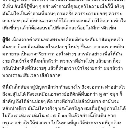
ที่เห็น อันนี้ก็รู้ขึ้นๆ ๆ อย่างคำถามที่คุณกุลวิไลถามเมื่อกี้นี้ จริงๆ
มันไม่ใช่เป็นคำถามที่นานๆ ถามครั้ง ควรจะถามบ่อยๆ ควรจะ
ถามบ่อยๆ แล้วก็ท่านอาจารย์ก็ได้ตอบ ตอบแล้ว ก็ได้ความเข้าใจ
เพิ่มขึ้นๆ แล้วก็ต้องอบรมไปทีละเล็กละน้อย ไม่มีการติวเข้ม
ผู้ฟัง
เนื่องจากคำสอนของพระองค์สมเด็จพระสัมมาสัมพุทธเจ้า
มันยาก ก็เลยมีคนคิดอะไรแปลกๆ ใหม่ๆ ขึ้นมา จากเถรวาทเป็น
มหายาน เป็นอาจาริยาวาท อะไรต่างๆ สารพัดอย่าง เพื่อให้มัน
ง่าย มันเข้าใจ ทีนี้ผมก็กลัวว่า พวกเราที่อ่านไปๆ แล้วยาก ก็จะ
กลับไปหาสิ่งที่มันง่ายๆ แล้วก็ง่ายกว่า เข้าใจง่ายกว่า ผมกลัวว่า
พวกเราจะเสียเวลา เสียโอกาส
ทีนี้มันก็กลับมาสู่ปัญหาอีกว่า ทำอย่างไร ถึงจะอดทน ทำอย่างไร
ถึงจะสู้ไปได้ ถึงจะเหมือนอาจารย์อดิศักดิ์ที่บอกว่า หู ตา จมูก ก็
สำคัญ ถึงได้อ่านบ่อยๆ คือ บางทีอ่านไปแล้วมันยาก ตามันจะ
หลับท่าเดียว มันไม่ไหวจริงๆ พระไตรปิฎก ผมเต็มตู้อยู่ อ่านไปได้
ไม่ถึง ๔ เล่ม ๕ เล่มใน ๔ - ๕ ปี ๑๐ ปีแล้วอย่างนี้เป็นต้น ช่วย
กรุณาอย่างไรให้พวกเรา ไปในทางที่ถูก ได้พระธรรมที่ถูกต้อง