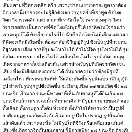
เสียง ตามที่วิตกเจตสิก ตรึก เพราะว่าคนเราเวลาจะพูด เราต้อง
คิด เวลานี้เราอาจจะไม่รู้สึกตัวเลย ว่าทุกครั้งที่เราพูด คิดโดย
วิตก วิจารเจตสิก แต่ว่าเวลาที่เรานึกในใจ เพราะเหตุว่า วิตก
วิจารเจตสิก เป็นสภาพที่คิด โดยไม่พูดก็ได้ เราคิดในใจก่อนว่า
เราจะพูดก็ได้ คิดเรื่องอะไรก็ได้ นั่นคือคิดโดยไม่มีเสียง แต่เวลา
ที่คิดจะเกิดมีเสียงขึ้น ต้องอาศัยวจีวิญญัติรูป ซึ่งเป็นรูปที่กระทบ
ที่ฐานของเสียง การที่รูปจะไหวไปได้ ถ้าไม่มีจิต รูปไหวไม่ได้ รูป
ที่เกิดจากกรรม จะไหวไม่ได้ เคลื่อนไหวไม่ได้ รูปที่เกิดจากอุตุ
เกิดจากอาหารก็เช่นเดียวกัน แต่ว่าสำหรับรูปที่เกิดจากจิต เช่น
เสียง ที่จะมีเสียงเปล่งออกมาได้ ก็หมายความว่า ต้องมีรูปที่
เคลื่อนไหว ที่กระทบกันที่ทำให้เสียงเกิดขึ้น รูปนั้นเป็นวจีวิญญัติ
รูป สำหรับรูปทุกรูปซึ่งเกิดขึ้น จะมีอายุเพียง ๑๗ ขณะจิต ซึ่ง ๑๗
ขณะจิต เร็วมาก ขณะนี้ทางตาที่เห็น กับทางหูที่ได้ยินเกิน ๑๗
ขณะจิตแล้ว เพราะฉะนั้น ที่ทุกคนคิดว่ามีรูปมากมายของตัวเอง
ทั้งเลือด ทั้งกระดูก ทั้งตับ ทั้งปอด ทั้งหัวใจให้ทราบว่าเป็นรูปที่
อาศัยสมุฏฐาน เกิดแล้วดับเร็วมาก รูปใดไม่ปรากฏ รูปนั้นเกิด
แล้วดับแล้ว เพราะฉะนั้น ไม่มีรูปใดที่จีรังหรือเหลือเลย แม้แต่
เสียงซึ่งเกิดจากจิตเป็นสมุฏฐาน ก็มีอายุเพียง ๑๗ ขณะจิต ต้องดับ