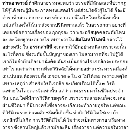
ท่านอาจารย์
ถ้าศึกษาธรรมจะพบว่า ธรรมที่มีลักษณะที่ปรากฏ
ให้รู้ได้ พระผู้มีพระภาคทรงแสดงไว้ แต่ส่วนใดซึ่งรู้ไม่ได้ ก็จะมี
ตำราที่กล่าวว่าบางอาจารย์กล่าวว่า นี่ไม่ใช่ในครั้งนี้เท่านั้น
แม้แต่ในครั้งโน้น หลังจากปรินิพพานแล้ว ในอรรถกถา อย่างที่
เคยยกข้อความเรื่องของ กุกกุจจะ ว่า พระอริยบุคคลระดับไหน
ละ ละโดยฐานะอย่างไร เพราะว่าใน
สัมโมหวิโนทนี
กล่าวไว้
อย่างหนึ่ง ใน
อรรถสาลินี
จะกล่าวไว้อีกอย่างหนึ่ง เพราะฉะนั้น
อะไรก็ตาม ซึ่งระดับขั้นปัญญาของเรา ไม่สามารถที่จะไปรู้ได้
เราก็ไม่จำเป็นต้องมานั่งคิด มันจะเป็นอย่างไร เจตสิกจะประกอบ
เท่าไร แต่ว่าสามารถที่จะวินิจฉัยได้หลายอย่าง เช่น มรรคมีองค์
๕ แน่นอน ต้องครบทั้ง ๕ จะขาด ๑ ใน ๕ ไม่ได้เลย เพราะเหตุใด
เพราะเหตุว่า สำหรับวิรตีเจตสิก จะเกิดพร้อมได้ทั้ง ๓ วิรตี
เฉพาะในโลกุตตรจิตเท่านั้น แต่ว่าตามธรรมดาในชีวิตประจำ
วัน ขณะใดที่มีการวิรัติกายทุจริต เพราะว่าหลายคนก็คงจะเคย
ผ่านชีวิตมา ก็มีบางครั้งซึ่งอาจจะเกือบจะทำกายทุจริต แต่ขณะ
ที่วิรัติ เพราะว่าเจตสิกชนิดนี้เกิดขึ้น ทำกิจวิรัติ ไม่ใช่เรา ถ้า
เจตสิกนี้ไม่เกิด การวิรัติก็มีไม่ได้ ไม่ว่าจะเป็นทางกาย หรือทาง
วาจา ซึ่งส่วนใหญ่แล้วเรามักจะลืม เรื่องวาจา แต่ความจริงวาจา