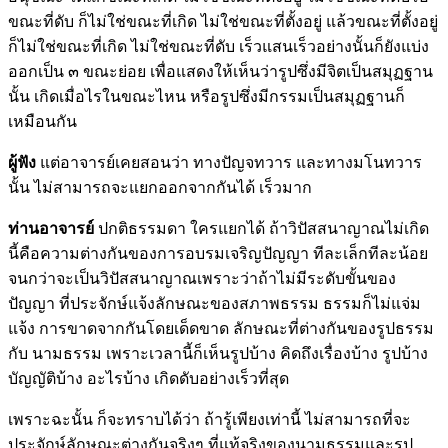
ขณะที่ดับ ก็ไม่ใช่ขณะที่เกิด ไม่ใช่ขณะที่ตั้งอยู่ แล้วขณะที่ตั้งอยู่
ก็ไม่ใช่ขณะที่เกิด ไม่ใช่ขณะที่ดับ เร็วแสนเร็วอย่างนั้นก็ยังแบ่ง
ออกเป็น ๓ ขณะย่อย เพื่อแสดงให้เห็นว่ารูปซึ่งมีจิตเป็นสมุฏฐาน
นั้น เกิดเมื่อไรในขณะไหน หรือรูปซึ่งมีกรรมเป็นสมุฏฐานก็
เหมือนกัน
ผู้ฟัง
แต่อาจารย์เคยสอนว่า ทางปัญจทวาร และทางมโนทวาร
นั้น ไม่สามารถจะแยกออกจากกันได้ เร็วมาก
ท่านอาจารย์
ปกติธรรมดา ใครแยกได้ ถ้าวิปัสสนาญาณไม่เกิด
นี้คือความต่างกันของการอบรมเจริญปัญญา ทีละเล็กทีละน้อย
จนกว่าจะเป็นวิปัสสนาญาณเพราะว่าถ้าไม่มีระดับขั้นของ
ปัญญา ที่ประจักษ์แจ้งลักษณะของสภาพธรรม ธรรมก็ไม่แจ่ม
แจ้ง การขาดจากกันโดยเด็ดขาด ลักษณะที่ต่างกันของรูปธรรม
กับ นามธรรม เพราะเวลานี้ก็เห็นรูปบ้าง คิดถึงเรื่องบ้าง รูปบ้าง
บัญญัติบ้าง อะไรบ้าง เกิดดับอย่างเร็วที่สุด
เพราะฉะนั้น ก็จะทราบได้ว่า ถ้ารู้เพียงเท่านี้ ไม่สามารถที่จะ
ประจักษ์ลักษณะต่างกันจริงๆ ที่แท้จริงของนามธรรมและรูป