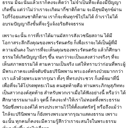
ธรรม มิฉะนั้นแล้วเราก็คงจะคิดว่า ไม่จำเป็นที่จะต้องมีปัญญา
เกิดขึ้น แต่ว่าไม่ว่าเราจะเกิดมากี่ชาติก็ตาม จะมีสุขมีทุกข์ผ่าน
ไปกี่ร้อยแสนชาติก็ตาม เราก็จะพ้นทุกข์ไปไม่ได้ ถ้าเราไม่ได้
อบรมปัญญาถึงขั้นที่จะรู้แจ้งอริยสัจจธรรม
เพราะฉะนั้น การที่เราได้มานมัสการสังเวชนียสถาน ได้มี
โอกาสระลึกถึงคุณของพระรัตนตรัย ก็เพื่อเราจะได้เป็นผู้ที่มี
ความมั่นคง ในการที่จะเห็นคุณของพระรัตนตรัย แล้วก็ศึกษา
ธรรมให้เกิดปัญญายิ่งๆ ขึ้น จนกว่าจะเป็นแสงสว่างจริงๆ ที่จะ
เห็นสภาพธรรมได้ ตามความเป็นจริง แต่ให้ทราบว่าก่อนที่พระผู้
มีพระภาคจะเสด็จดับขันธปรินิพพาน พระองค์ทรงป่วยมากกว่า
เรา แล้วด้วยพระมหากรุณา ทั้งๆ ที่ทรงประชวร ก็เสด็จมาที่นี่
เพื่อที่จะได้โปรดพุทธเวไนย คนสุดท้ายคือ ท่านพระภิกษุสุภัททะ
เป็นสาวกองค์สุดท้าย สำหรับพวกเราเมื่อได้ฟังอย่างนี้ หรือว่า ได้
ศึกษาธรรมมาแล้ว จุดนี้ ก็คงจะทำให้เราไม่ทอดทิ้งพระธรรม
วินัยซึ่งพระองค์ได้ ทรงประทานไว้ให้ตั้งแต่ตรัสรู้ หรือถึงแม้ว่า
ใกล้จะปรินิพพาน ก็ยังทรงพระมหากรุณาแสดงธรรม เพราะ
ฉะนั้น ทุกคนก็คงจะมีความรู้สึกว่าเราจะสนใจในพระธรรม