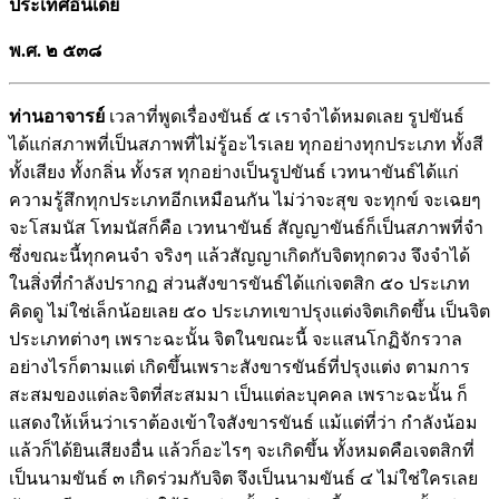
ประเทศอินเดีย
พ.ศ. ๒
๕๓๘
ท่านอาจารย์
เวลาที่พูดเรื่องขันธ์ ๕ เราจำได้หมดเลย รูปขันธ์
ได้แก่สภาพที่เป็นสภาพที่ไม่รู้อะไรเลย ทุกอย่างทุกประเภท ทั้งสี
ทั้งเสียง ทั้งกลิ่น ทั้งรส ทุกอย่างเป็นรูปขันธ์ เวทนาขันธ์ได้แก่
ความรู้สึกทุกประเภทอีกเหมือนกัน ไม่ว่าจะสุข จะทุกข์ จะเฉยๆ
จะโสมนัส โทมนัสก็คือ เวทนาขันธ์ สัญญาขันธ์ก็เป็นสภาพที่จำ
ซึ่งขณะนี้ทุกคนจำ จริงๆ แล้วสัญญาเกิดกับจิตทุกดวง จึงจำได้
ในสิ่งที่กำลังปรากฏ ส่วนสังขารขันธ์ได้แก่เจตสิก ๕๐ ประเภท
คิดดู ไม่ใช่เล็กน้อยเลย ๕๐ ประเภทเขาปรุงแต่งจิตเกิดขึ้น เป็นจิต
ประเภทต่างๆ เพราะฉะนั้น จิตในขณะนี้ จะแสนโกฏิจักรวาล
อย่างไรก็ตามแต่ เกิดขึ้นเพราะสังขารขันธ์ที่ปรุงแต่ง ตามการ
สะสมของแต่ละจิตที่สะสมมา เป็นแต่ละบุคคล เพราะฉะนั้น ก็
แสดงให้เห็นว่าเราต้องเข้าใจสังขารขันธ์ แม้แต่ที่ว่า กำลังน้อม
แล้วก็ได้ยินเสียงอื่น แล้วก็อะไรๆ จะเกิดขึ้น ทั้งหมดคือเจตสิกที่
เป็นนามขันธ์ ๓ เกิดร่วมกับจิต จึงเป็นนามขันธ์ ๔ ไม่ใช่ใครเลย