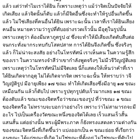
แล้ว แต่ว่าทำไมเราได้ยิน ก็เพราะเหตุว่า แม้ว่าจิตเป็นปัจจัยให้
เกิดเสียง แล้วจิตนั้นก็ดับ แล้วก็มีจิตอื่นซึ่งจะทำให้รูปอื่นเกิดขึ้น
แล้ว ไม่ใช่เสียงที่คนอื่นได้ยิน เพราะฉะนั้น เวลาที่เราได้ยินเสียง
คนอื่น หมายความว่ารูปที่ดับอย่างรวดเร็วนั้น มีอุตุในรูปนั้น
เพราะเหตุว่า ต้องมีมหาภูตรูป ๔ ซึ่งจะทำให้มีเสียงเกิดดับสืบต่อ
จนกระทั่งมากระทบกับโสตปสาท การได้ยินจึงเกิดขึ้น ซึ่งจริงๆ
แล้ว ก็ไม่น่าจะสงสัย อย่างในโทรทัศน์ เราเห็นคน ในความรู้สึก
ของเรา ในความทรงจำสีว่าเขากำลังพูดจริงๆ ไม่มีวจีวิญญัติเลย
เพราะเหตุว่าในโทรทัศน์ไม่มีจิตเลย นี่ก็แสดงให้เห็นว่าคำที่เรา
ได้ยินเกิดจากอุตุ ไม่ได้เกิดจากจิต เพราะฉะนั้น ให้ทราบว่า วจี
วิญญัติรูป มีอายุเพียง ๑๗ ขณะ ทำให้เกิดเสียงซึ่งมีอายุ ๑๗ ขณะ
เหมือนกัน แล้วก็ดับไป เพราะรูปทุกรูปดับเร็วมากเลย ๑๗ ขณะ
ต้องดับแล้ว ขณะของจิตหรือว่าขณะของรูป ที่ว่าขณะ ๑ ขณะ
ของจิตหรือ ไม่ทราบจะบอกว่าอย่างไร เพราะว่าไม่สามารถจะมี
อะไร ไปเป็นเครื่องวัดขณะหนึ่งของจิตได้เลย เร็วแสนเร็วสั้น
แสนสั้น แต่อย่างนั้น พระผู้มีพระภาค ก็ยังทรงแสดงความต่างกัน
ของขณะจิตหนึ่งที่เกิดขึ้นว่า แบ่งออกเป็น ๓ ขณะย่อย ที่เรียกว่า
อนุขณะ ได้แก่ขณะที่เกิด ไม่ใช่ขณะที่ตั้งอยู่ ไม่ใช่ขณะที่ดับไป