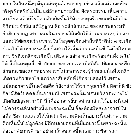
มาก ในวันหนึ่งๆ มีพูดเล่นพูดล้อหลายๆ อย่าง แล้วแต่ว่าจะเป็น
วจีทุจริตหรือไม่เป็น แต่ถ้าสามารถที่จะฟังพระธรรม เห็นความ
ละเอียด แล้วก็วิรตีเจตสิกเกิดขึ้นวิรัติวาจาทุจริต ขณะนั้นก็เป็น
ชีวิตประจำวัน สติปัฏฐาน คือ ระลึกลักษณะของสภาพธรรมที่
กำลังปรากฏ เพราะฉะนั้น เราจะวินิจฉัยได้ว่า เพราะเหตุว่า ทรง
แสดงไว้ชัดเจนว่า เฉพาะในโลกุตตรจิตเท่านั้นที่วิรตีทั้ง ๓ จะเกิด
ร่วมกันได้ เพราะฉะนั้น ก็แสดงให้เห็นว่า ขณะอื่นซึ่งไม่ใช่โลกุต
ตระ วิรตีเจตสิกจะเกิดขึ้น เพียง ๑ อย่าง จะเกิดพร้อมกันทั้ง ๓ ไม่
ได้ นี้เป็นเหตุหนึ่ง ซึ่งปัญญาของเรา เวลาที่สติสัมปชัญญะ ระลึก
ลักษณะของสภาพธรรม เราไม่สามารถจะรู้ว่าขณะนั้นมีเจตสิก
เกิดร่วมด้วยเท่าไร แต่ว่าอาศัยหลักที่ได้ทรงแสดงไว้ เพราะ
แม้แต่อาจารย์ในครั้งอดีต ก็ยังกล่าวไว้ว่า กรุณาก็ดี มุทิตาก็ดี ซึ่ง
ต้องมีสัตว์บุคคลเป็นอารมณ์ เพราะฉะนั้น พรหมวิหาร ๔ จะไม่
เกิดกับปัญจทวารวิถี นี่ก็คืออาจารย์บางท่านกล่าวไว้อย่างนี้ แต่
ไม่ควรจะเห็นอย่างนั้น เพราะฉะนั้น ก็จะต้องมีพระอาจารย์ใน
อดีต ซึ่งท่านแสดงให้เห็นว่า มีความคิดเห็นอย่างนี้ แต่ว่าความ
คิดเห็นนั้นไม่ถูกต้อง มีอีกหลายตอนที่เป็นอย่างนี้ เพราะฉะนั้น
ต้องอาศัยการศึกษาอย่างกว้างขวางขึ้น และการพิจารณา