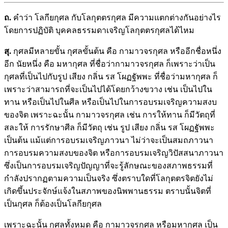
ถ.
คำว่า โลกียกุศล กับโลกุตตรกุศล มีความแตกต่างกันอย่างไร
โดยการปฏิบัติ บุคคลธรรมดาเจริญโลกุตตรกุศลได้ไหม
สุ.
กุศลมีหลายขั้น กุศลขั้นต้น คือ กามาวจรกุศล หรืออีกชื่อหนึ่ง
อีก นัยหนึ่ง คือ มหากุศล ที่ชื่อว่ากามาวจรกุศล ก็เพราะว่าเป็น
กุศลที่เป็นไปกับรูป เสียง กลิ่น รส โผฏฐัพพะ ที่ชื่อว่ามหากุศล ก็
เพราะว่าสามารถที่จะเป็นไปได้โดยกว้างขวาง เช่น เป็นไปใน
ทาน หรือเป็นไปในศีล หรือเป็นไปในการอบรมเจริญความสงบ
ของจิต เพราะฉะนั้น กามาวจรกุศล เช่น การให้ทาน ก็มีวัตถุที่
สละให้ การรักษาศีล ก็มีวัตถุ เช่น รูป เสียง กลิ่น รส โผฏฐัพพะ
เป็นต้น แม้แต่การอบรมเจริญภาวนา ไม่ว่าจะเป็นสมถภาวนา
การอบรมความสงบของจิต หรือการอบรมเจริญวิปัสสนาภาวนา
ซึ่งเป็นการอบรมเจริญปัญญาที่จะรู้ลักษณะของสภาพธรรมที่
กำลังปรากฏตามความเป็นจริง ซึ่งตราบใดที่โลกุตตรจิตยังไม่
เกิดขึ้นประจักษ์แจ้งในสภาพของนิพพานธรรม ตราบนั้นจิตที่
เป็นกุศล ก็ต้องเป็นโลกียกุศล
เพราะฉะนั้น กุศลทั้งหมด คือ กามาวจรกุศล หรือมหากุศล เป็น