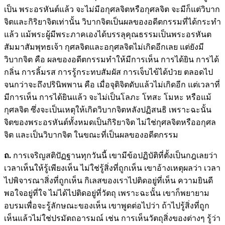
เป็น พระอรหันต์แล้ว จะไม่มีอกุศลจิตหรือกุศลจิต จะมีก็แต่วิบาก
จิตและกิริยาจิตเท่านั้น วิบากจิตเป็นผลของอดีตกรรมที่ได้กระทำ
แล้ว แม้พระผู้มีพระภาคเองได้บรรลุคุณธรรมเป็นพระอรหันต
สัมมาสัมพุทธเจ้า กุศลจิตและอกุศลจิตไม่เกิดอีกเลย แต่ยังมี
วิบากจิต คือ ผลของอดีตกรรมทำให้มีการเห็น การได้ยิน การได้
กลิ่น การลิ้มรส การรู้กระทบสัมผัส การเจ็บไข้ได้ป่วย ตลอดไป
จนกว่าจะถึงปรินิพพาน คือ เมื่อจุติจิตดับแล้วไม่เกิดอีก แต่เวลาที่
มีการเห็น การได้ยินแล้ว จะไม่เป็นโลภะ โทสะ โมหะ หรือแม้
กุศลจิต ซึ่งจะเป็นเหตุให้เกิดวิบากจิตหลังปฏิสนธิ เพราะฉะนั้น
จิตของพระอรหันต์ทั้งหมดเป็นกิริยาจิต ไม่ใช่กุศลจิตหรืออกุศล
จิต และเป็นวิบากจิต ในขณะที่เป็นผลของอดีตกรรม
ถ.
การเจริญสติปัฏฐานทุกวันนี้ เขามีข้อปฏิบัติที่ตั้งเป็นกฎเลยว่า
เวลาเห็นให้รู้เพียงเห็น ไม่ใช่รู้สิ่งที่ถูกเห็น เขาอ้างเหตุผลว่า เวลา
ไปพิจารณาสิ่งที่ถูกเห็น กิเลสของเราไปติดอยู่ที่เห็น ความยินดี
พอใจอยู่ที่ใจ ไม่ได้ไปติดอยู่ที่วัตถุ เพราะฉะนั้น เขาก็พยายาม
อบรมเพื่อจะรู้ลักษณะของเห็น เขาพูดต่อไปว่า ถ้าไปรู้สิ่งที่ถูก
เห็นแล้วไม่ใช่ปรมัตถอารมณ์ เช่น การเห็นวัตถุสิ่งของต่างๆ รู้ว่า