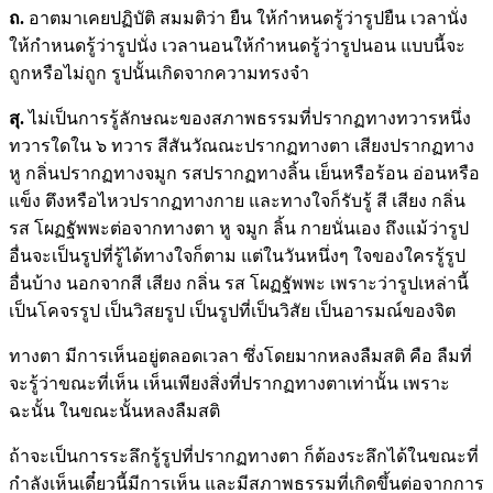
ถ.
อาตมาเคยปฏิบัติ สมมติว่า ยืน ให้กำหนดรู้ว่ารูปยืน เวลานั่ง
ให้กำหนดรู้ว่ารูปนั่ง เวลานอนให้กำหนดรู้ว่ารูปนอน แบบนี้จะ
ถูกหรือไม่ถูก รูปนั้นเกิดจากความทรงจำ
สุ.
ไม่เป็นการรู้ลักษณะของสภาพธรรมที่ปรากฏทางทวารหนึ่ง
ทวารใดใน ๖ ทวาร สีสันวัณณะปรากฏทางตา เสียงปรากฏทาง
หู กลิ่นปรากฏทางจมูก รสปรากฏทางลิ้น เย็นหรือร้อน อ่อนหรือ
แข็ง ตึงหรือไหวปรากฏทางกาย และทางใจก็รับรู้ สี เสียง กลิ่น
รส โผฏฐัพพะต่อจากทางตา หู จมูก ลิ้น กายนั่นเอง ถึงแม้ว่ารูป
อื่นจะเป็นรูปที่รู้ได้ทางใจก็ตาม แต่ในวันหนึ่งๆ ใจของใครรู้รูป
อื่นบ้าง นอกจากสี เสียง กลิ่น รส โผฏฐัพพะ เพราะว่ารูปเหล่านี้
เป็นโคจรรูป เป็นวิสยรูป เป็นรูปที่เป็นวิสัย เป็นอารมณ์ของจิต
ทางตา มีการเห็นอยู่ตลอดเวลา ซึ่งโดยมากหลงลืมสติ คือ ลืมที่
จะรู้ว่าขณะที่เห็น เห็นเพียงสิ่งที่ปรากฏทางตาเท่านั้น เพราะ
ฉะนั้น ในขณะนั้นหลงลืมสติ
ถ้าจะเป็นการระลึกรู้รูปที่ปรากฏทางตา ก็ต้องระลึกได้ในขณะที่
กำลังเห็นเดี๋ยวนี้มีการเห็น และมีสภาพธรรมที่เกิดขึ้นต่อจากการ