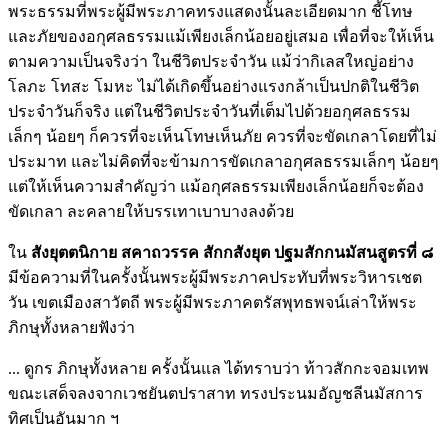
พระธรรมที่พระผู้มีพระภาคทรงแสดงนั้นละเอียดมาก ชี้โทษ
และภัยของอกุศลธรรมแม้เพียงเล็กน้อยอยู่เสมอ เพื่อที่จะให้เห็น
ตามความเป็นจริงว่า ในชีวิตประจำวัน แม้ว่ากิเลสใหญ่อย่าง
โลภะ โทสะ โมหะ ไม่ได้เกิดขึ้นอย่างแรงกล้าเป็นปกติในชีวิต
ประจำวันก็จริง แต่ในชีวิตประจำวันที่เต็มไปด้วยอกุศลธรรม
เล็กๆ น้อยๆ ก็ควรที่จะเห็นโทษเห็นภัย ควรที่จะขัดเกลาโดยที่ไม่
ประมาท และไม่คิดที่จะข้ามการขัดเกลาอกุศลธรรมเล็กๆ น้อยๆ
แต่ให้เห็นความสำคัญว่า แม้อกุศลธรรมเพียงเล็กน้อยก็จะต้อง
ขัดเกลา ละคลายให้บรรเทาเบาบางลงด้วย
ใน
สังยุตตนิกาย สคาถวรรค สักกสังยุต ปฐมสักกนมัสนสูตรที่ ๘
มีข้อความที่ในครั้งนั้นพระผู้มีพระภาคประทับที่พระวิหารเชต
วัน เขตเมืองสาวัตถี พระผู้มีพระภาคตรัสพุทธพจน์เล่าให้พระ
ภิกษุทั้งหลายฟังว่า
... ดูกร ภิกษุทั้งหลาย ครั้งนั้นแล ได้ทราบว่า ท้าวสักกะจอมเทพ
ขณะเสด็จลงจากเวชยันตปราสาท ทรงประนมอัญชลีนมัสการ
ทิศเป็นอันมาก ฯ