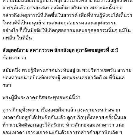
ความนอบน้อมต่อผู้ที่ประพฤติธรรมทั้งหลาย แม้ว่าเป็นผู้ที่เกิดใน
สวรรค์แล้ว การสะสมของจิตก็ต่างกันมาก เพราะฉะนั้น ขอ
กล่าวถึงเหตุการณ์ที่เกิดขึ้นในสวรรค์ เพื่อที่ท่านผู้ฟังจะได้เห็นว่า
ในชาติที่เป็นมนุษย์ ท่านสะสมกุศลธรรมและอกุศลธรรม
อย่างไร ก็เป็นปัจจัยให้เกิดกุศลธรรมและอกุศลธรรมนั้นๆ แม้ใน
ภพอื่น ในที่อื่น
สังยุตตนิกาย
สคาถวรรค สักกสังยุต สุภาษิตชยสูตรที่ ๕
มี
ข้อความว่า
สมัยหนึ่ง พระผู้มีพระภาคประทับอยู่ ณ พระวิหารเชตวัน อาราม
ของท่านอนาถบิณฑิกเศรษฐี เขตพระนครสาวัตถี ณ ที่นั้นแล
ฯลฯ
พระผู้มีพระภาคตรัสพระพุทธพจน์นี้ว่า
ดูกร ภิกษุทั้งหลาย เรื่องเคยมีมาแล้ว สงครามระหว่างพวก
เทวดากับอสูรได้ประชิดกันแล้ว ดูกร ภิกษุทั้งหลาย ครั้งนั้นแล
ท้าวเวปจิตติจอมอสูรได้ตรัสกะ ท้าวสักกะจอมเทวดาว่า แน่ะ
จอมเทวดา เราจงเอาชนะกันด้วยการกล่าวคำสุภาษิตเถิด ฯ