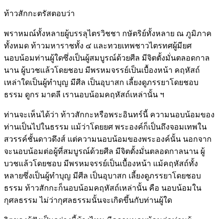
ท้าวสักกะตรัสตอบว่า
พราหมณ์ทั้งหลายผู้บรรลุไตรวิชชา กษัตริย์ทั้งหลาย ณ ภูมิภาค
ทั้งหมด ท้าวมหาราชทั้ง ๔ และทวยเทพชาวไตรทศผู้มียศ
นอบน้อมท่านผู้ใดซึ่งเป็นผู้สมบูรณ์ด้วยศีล มีจิตตั้งมั่นตลอดกาล
นาน ผู้บวชแล้วโดยชอบ มีพรหมจรรย์เป็นเบื้องหน้า คฤหัสถ์
เหล่าใดเป็นผู้ทำบุญ มีศีล เป็นอุบาสก เลี้ยงดูภรรยาโดยชอบ
ธรรม ดูกร มาตลี เรานอบน้อมคฤหัสถ์เหล่านั้น ฯ
ท่านจะเห็นได้ว่า ท้าวสักกะหรือพระอินทร์นี้ ความนอบน้อมของ
ท่านเป็นไปในธรรม แม้ว่าโดยยศ พระองค์ก็เป็นถึงจอมเทพใน
สวรรค์ชั้นดาวดึงส์ แต่ความนอบน้อมของพระองค์นั้น นอกจาก
จะนอบน้อมต่อผู้ที่สมบูรณ์ด้วยศีล มีจิตตั้งมั่นตลอดกาลนาน ผู้
บวชแล้วโดยชอบ มีพรหมจรรย์เป็นเบื้องหน้า แม้คฤหัสถ์ทั้ง
หลายซึ่งเป็นผู้ทำบุญ มีศีล เป็นอุบาสก เลี้ยงดูภรรยาโดยชอบ
ธรรม ท้าวสักกะก็นอบน้อมคฤหัสถ์เหล่านั้น คือ นอบน้อมใน
กุศลธรรม ไม่ว่ากุศลธรรมนั้นจะเกิดขึ้นกับท่านผู้ใด