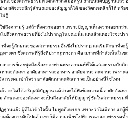
้ในลักษณะของสภาพธรรมที่ได้กล่าวถึงเมื่อครู่นี้ ถ้าเป็นสติปัฏฐานแล้
่าง สติจะระลึกรู้ลักษณะของสัญญาก็ได้ ของวิตกเจตสิกก็ได้ หรื
ม่รู้
่ถึงความรู้ แต่ถ้าทิ้งความอยาก เพราะปัญญาเห็นความอยากว่าเป็นเค
รนไปถึงสภาพธรรมที่ยังไม่ปรากฏในขณะนั้น แต่แล้วแต่อะไรจะปร
หาที่จะรู้ลักษณะของสภาพธรรมอื่นซึ่งไม่ปรากฏ แต่เริ่มศึกษาที่
ากฏทางตา ซึ่งสภาพที่รู้สิ่งที่ปรากฏทางตา คือ สภาพที่กำลังเห็นในข
้ว่า อาจารย์เคยพูดถึงเรื่องของท่านพระอานนท์ที่ได้แสดงธรรมกับ
ยตัณหาละตัณหา อาศัยอาหารละอาหาร อาศัยมานะ ละมานะ เพราะฉะ
ง กระผมเข้าใจว่า อาศัยตัณหาละตัณหา จะเป็นอย่างนี้ใช่ไหม
้นแล้ว จะไม่ได้เจริญสติปัฏฐาน แม้ว่าจะได้ฟังข้อความนี้ อาศัย
 ลักษณะของตัณหาจะเป็นสิ่งอาศัยให้ปัญญารู้ชัดในสภาพธรรมที่ไม่
ฏฐานแล้ว ผู้ที่ไม่เข้าใจนั้น ไม่พูดถึงหรอก เพราะว่าไม่มีทาง แต่ผู้
้องการดับไปแล้ว เขาก็มีความเพียรไปพิจารณาสภาพธรรมทั้งหลาย ที