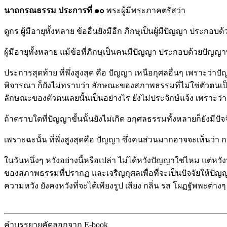
นาถกรณธรรม ประการที่ ๑๐
พระผู้มีพระภาคตรัสว่า
ดูกร ผู้มีอายุทั้งหลาย ข้ออื่นยังมีอีก ภิกษุเป็นผู้มีปัญญา ปร
ผู้มีอายุทั้งหลาย แม้ข้อที่ภิกษุเป็นคนมีปัญญา ประกอบด้วยปั
ประการสุดท้าย ที่พึ่งสูงสุด คือ ปัญญา เหนือกุศลอื่นๆ เพราะว่าป
พิจารณา ก็ยังไม่ทราบว่า ลักษณะของสภาพธรรมที่ไม่ใช่ตัวตนเป็นอย่าง
ลักษณะของตัวตนเลยนั้นเป็นอย่างไร ยังไม่ประจักษ์แจ้ง เพราะว่า
ถ้าตราบใดที่ปัญญาขั้นนั้นยังไม่เกิด อกุศลธรรมทั้งหลายก็ยังมีปัจ
เพราะฉะนั้น ที่พึ่งสูงสุดคือ ปัญญา ซึ่งคนส่วนมากอาจจะเห็นว่า กา
ในวันหนึ่งๆ หวังอย่างนี้หรือเปล่า ไม่ได้หวังปัญญาใช่ไหม แต่หว
ของสภาพธรรมที่ปรากฏ และเจริญกุศลเพื่อที่จะเป็นปัจจัยให้ปัญญ
ความหวัง ยังคงหวังที่จะได้เพียงรูป เสียง กลิ่น รส โผฏฐัพพะต่างๆ
คำบรรยายคัดลอกจาก E-book