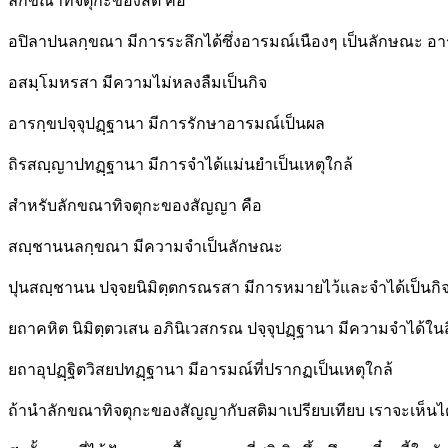
ลักขณาทิจตุกะของสติ คือ
อปิลาปนลกฺขณา มีการระลึกได้ซึ่งอารมณ์เนืองๆ เป็นลักษณะ อารมณ
อสมฺโมหรสา มีความไม่หลงลืมเป็นกิจ
อารกฺขปจฺจุปฏฺฐานา มีการรักษาอารมณ์เป็นผล
ถิรสญฺญาปทฏฺฐานา มีการจำได้แม่นยำเป็นเหตุใกล้
สำหรับลักขณาทิจตุกะของสัญญา คือ
สญฺชานนลกฺขณา มีความจำเป็นลักษณะ
ปุนสญฺชานน ปจฺจยนิมิตฺตกรณรสา มีการหมายไว้และจำได้เป็นกิ
ยถาคหิต นิมิตฺตวเสน อภินิเวสกรณ ปจฺจุปฏฺฐานา มีความจำได้ในสิ
ยถาอุปฏฺฐิตวิสยปทฏฺฐานา มีอารมณ์ที่ปรากฏเป็นเหตุใกล้
ถ้านำลักขณาทิจตุกะของสัญญากับสติมาเปรียบเทียบ เราจะเห็นได้ว่า