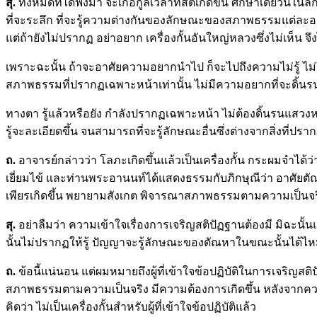
สุ.
ทั้งหมดที่ได้ฟังมา จะเกื้อกูลเวลาที่สติเกิดขึ้น ศึกษาเดี๋ยวนี
ที่จะระลึก ที่จะรู้ความต่างกันของลักษณะของสภาพธรรมแต่ละอย
แต่ถ้ายังไม่ปรากฏ อย่าอยาก เครื่องกั้นอันใหญ่หลวงซึ่งไม่เห็น จึงไ
เพราะฉะนั้น ถ้าจะอาศัยความอยากนำไป ก็จะไปถึงความไม่รู้ ไม่ใช
สภาพธรรมที่ปรากฏเฉพาะหน้าเท่านั้น ไม่มีความอยากที่จะดิ้น
ทางตา รู้แล้วหรือยัง กำลังปรากฏเฉพาะหน้า ไม่ต้องดิ้นรนแสวง
รู้จะละเอียดขึ้น จนสามารถที่จะรู้ลักษณะอื่นซึ่งต่างจากสิ่งที่ปร
ถ
.
อาจารย์กล่าวว่า โลภะเกิดขึ้นแล้วเป็นเครื่องกั้น กระผมจำได
เยี่ยมไข้ และท่านพระอานนท์ได้แสดงธรรมกับภิกษุณีว่า อาศั
เพียรเกิดขึ้น พยายามสังเกต พิจารณาสภาพธรรมตามความเป็นจริ
สุ.
อย่าลืมว่า ความเข้าใจเรื่องการเจริญสติปัฏฐานต้องมี มิฉะนั
นั้นไม่ปรากฏให้รู้ ปัญญาจะรู้ลักษณะของตัณหาในขณะนั้นได้ไหม
ถ
.
ข้อนี้แน่นอน แต่ผมหมายถึงผู้ที่เข้าใจข้อปฏิบัติในการเจริญสติปั
สภาพธรรมตามความเป็นจริง มีความต้องการเกิดขึ้น หลังจากความต
คิดว่า ไม่เป็นเครื่องกั้นสำหรับผู้ที่เข้าใจข้อปฏิบัติแล้ว