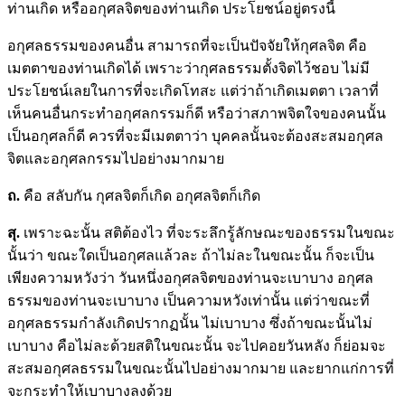
ท่านเกิด หรืออกุศลจิตของท่านเกิด ประโยชน์อยู่ตรงนี้
อกุศลธรรมของคนอื่น สามารถที่จะเป็นปัจจัยให้กุศลจิต คือ
เมตตาของท่านเกิดได้ เพราะว่ากุศลธรรมตั้งจิตไว้ชอบ ไม่มี
ประโยชน์เลยในการที่จะเกิดโทสะ แต่ว่าถ้าเกิดเมตตา เวลาที่
เห็นคนอื่นกระทำอกุศลกรรมก็ดี หรือว่าสภาพจิตใจของคนนั้น
เป็นอกุศลก็ดี ควรที่จะมีเมตตาว่า บุคคลนั้นจะต้องสะสมอกุศล
จิตและอกุศลกรรมไปอย่างมากมาย
ถ.
คือ สลับกัน กุศลจิตก็เกิด อกุศลจิตก็เกิด
สุ.
เพราะฉะนั้น สติต้องไว ที่จะระลึกรู้ลักษณะของธรรมในขณะ
นั้นว่า ขณะใดเป็นอกุศลแล้วละ ถ้าไม่ละในขณะนั้น ก็จะเป็น
เพียงความหวังว่า วันหนึ่งอกุศลจิตของท่านจะเบาบาง อกุศล
ธรรมของท่านจะเบาบาง เป็นความหวังเท่านั้น แต่ว่าขณะที่
อกุศลธรรมกำลังเกิดปรากฏนั้น ไม่เบาบาง ซึ่งถ้าขณะนั้นไม่
เบาบาง คือไม่ละด้วยสติในขณะนั้น จะไปคอยวันหลัง ก็ย่อมจะ
สะสมอกุศลธรรมในขณะนั้นไปอย่างมากมาย และยากแก่การที่
จะกระทำให้เบาบางลงด้วย