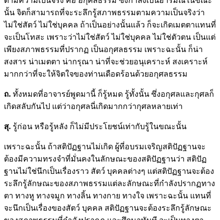
ตามความเป็นจริง คือ อกุศลธรรม ซึ่งกำลังเป็นอารมณ์ในขณะ
นั้น จิตก็สามารถที่จะระลึกรู้สภาพธรรมตามความเป็นจริงว่า
ไม่ใช่สัตว์ ไม่ใช่บุคคล ถ้าเป็นอย่างนั้นแล้ว ก็จะเกิดเมตตาแทนที่
จะเป็นโทสะ เพราะว่าไม่ใช่สัตว์ ไม่ใช่บุคคล ไม่ใช่ตัวตน เป็นแต่
เพียงสภาพธรรมที่ปรากฏ เป็นอกุศลธรรม เพราะฉะนั้น ก็น่า
สงสาร น่าเมตตา น่ากรุณา น่าที่จะช่วยอนุเคราะห์ สงเคราะห์
มากกว่าที่จะให้จิตใจของท่านเดือดร้อนด้วยอกุศลธรรม
ถ.
ทั้งหมดที่อาจารย์พูดมานี้ ก็รู้หมด รู้ทั้งนั้น ซึ่งอกุศลและกุศลก็
เกิดสลับกันไป แต่ว่าอกุศลนี่เกิดมากกว่ากุศลหลายเท่า
สุ.
รู้ก่อน หรือรู้หลัง ก็ไม่มีประโยชน์เท่ากับรู้ในขณะนั้น
เพราะฉะนั้น ถ้าสติปัฏฐานไม่เกิด ผู้ที่อบรมเจริญสติปัฏฐานจะ
ต้องมีความทรงจำที่มั่นคงในลักษณะของสติปัฏฐานว่า สติปัฏ
ฐานไม่ใช่นึกเป็นเรื่องราว สัตว์ บุคคลต่างๆ แต่สติปัฏฐานจะต้อง
ระลึกรู้ลักษณะของสภาพธรรมแต่ละลักษณะที่กำลังปรากฏทาง
ตา ทางหู ทางจมูก ทางลิ้น ทางกาย ทางใจ เพราะฉะนั้น แทนที่
จะนึกเป็นเรื่องของสัตว์ บุคคล สติปัฏฐานจะต้องระลึกรู้ลักษณะ