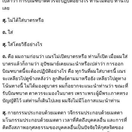
เปล่าว่า การบิณฑบาตควรจะปฏิบัติอย่างไร ท่านไม่ตอบ ท่านไป
เลย
สุ.
ไม่ได้ใส่บาตรหรือ
ถ.
ใส่
สุ.
ใส่โดยวิธีอย่างไร
ถ.
คือ ผมถามก่อนว่า เณรไม่เปิดบาตรหรือ ท่านก็เปิด เมื่อผมใส่
บาตรแล้วก็ถามว่า อุปัชฌาย์เคยแนะนำหรือเปล่าว่า การออก
บิณฑบาตนี้จะต้องปฏิบัติอย่างไร คือ ทุกวันที่ผมใส่บาตรนี้ เณร
จะเหลียวไปดูข้างหลังว่า ลูกศิษย์ตามมาหรือยัง เหลียวไปดูทาง
โน้นทางนี้ ไม่ได้มองดูบาตร ผมก็อยากจะแนะนำท่านว่า ขณะที่
รับบิณฑบาต ตาควรจะมองในบาตร เพราะพระผู้มีพระภาคทรง
บัญญัติไว้ แต่ท่านก็เดินไปเลย ผมจึงไม่มีโอกาสแนะนำท่าน
สุ.
กายกรรมประกอบด้วยเมตตา วจีกรรมประกอบด้วยเมตตา
มโนกรรมประกอบด้วยเมตตา เวลาที่คิดถึงบุคคลอื่น และการที่
คิดถึงสภาพอกุศลธรรมของบุคคลอื่นเป็นปัจจัยให้กุศลจิตของ