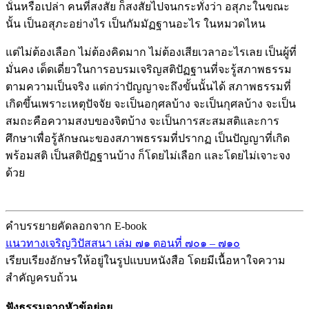
นั่นหรือเปล่า คนที่สงสัย ก็สงสัยไปจนกระทั่งว่า อสุภะในขณะ
นั้น เป็นอสุภะอย่างไร เป็นกัมมัฏฐานอะไร ในหมวดไหน
แต่ไม่ต้องเลือก ไม่ต้องคิดมาก ไม่ต้องเสียเวลาอะไรเลย เป็นผู้ที่
มั่นคง เด็ดเดี่ยวในการอบรมเจริญสติปัฏฐานที่จะรู้สภาพธรรม
ตามความเป็นจริง แต่กว่าปัญญาจะถึงขั้นนั้นได้ สภาพธรรมที่
เกิดขึ้นเพราะเหตุปัจจัย จะเป็นอกุศลบ้าง จะเป็นกุศลบ้าง จะเป็น
สมถะคือความสงบของจิตบ้าง จะเป็นการสะสมสติและการ
ศึกษาเพื่อรู้ลักษณะของสภาพธรรมที่ปรากฏ เป็นปัญญาที่เกิด
พร้อมสติ เป็นสติปัฏฐานบ้าง ก็โดยไม่เลือก และโดยไม่เจาะจง
ด้วย
คำบรรยายคัดลอกจาก E-book
แนวทางเจริญวิปัสสนา เล่ม ๗๑ ตอนที่ ๗๐๑ – ๗๑๐
เรียบเรียงอักษรให้อยู่ในรูปแบบหนังสือ โดยมีเนื้อหาใจความ
สำคัญครบถ้วน
ฟังธรรมจากหัวข้อย่อย