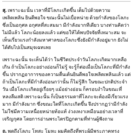
สุ.
เพราะฉะนั้น เวลาที่มีโลภะเกิดขึ้น เต็มไปด้วยความ
เพลิดเพลิน ยินดีพอใจ ขณะนั้นไม่เบื่อหน่าย ด้วยกำลังของโลภะ
ซึ่งเป็นอกุศล อกุศลที่สะสมมา มีกำลังมากทีเดียว บางท่านคิดว่า
ไม่มีแล้ว โลภะน้อยลงแล้ว แต่ขอให้ได้พบปัจจัยที่เหมาะสม จะ
เห็นเรี่ยวแรงกำลังมหาศาลของโลภะซึ่งยังมีกำลังอยู่มาก ยังไม่
ได้ดับไปเป็นสมุจเฉทเลย
เพราะฉะนั้น จะเห็นได้ว่า ในชีวิตประจำวันโลภะเกิดมากเหลือ
เกิน ถ้าเป็นโลภะอย่างอ่อนก็ไม่รู้ จะรู้ก็ต่อเมื่อเป็นโลภะที่มีกำลัง
ขึ้น ปรากฏอาการของความตื่นเต้นยินดีพอใจเพลิดเพลินแล้ว แต่
ถ้าเป็นโลภะที่มีกำลังอ่อนกว่านั้น ก็ไม่รู้สึก ในขณะปกติประจำ
วัน เมื่อโลภะเกิดอยู่เรื่อยๆ แม้อย่างอ่อน ก็ครอบงำในขณะที่
หลงลืมสติ เพราะฉะนั้น ก็เป็นธรรมดาที่โลภะจะต้องมีเรี่ยวแรง
มาก มีกำลังมาก ซึ่งขณะใดที่โลภะเกิดขึ้น จึงปรากฏว่ามีกำลัง
ไม่ใช่มีความเหนื่อยหน่ายท้อแท้ ง่วงเหงาเหมือนอย่างเวลาที่
เจริญกุศล โดยการอ่านพระไตรปิฎกตามที่ท่านผู้ฟังถาม
ถ.
พูดถึงโลภะ โทสะ โมหะ ผมคิดถึงที่พระผู้มีพระภาคทรง