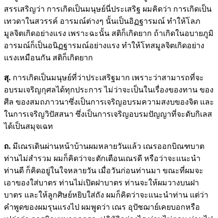
สรรเสริญว่า การเกิดเป็นมนุษย์นี่ประเสริฐ ผมคิดว่า การเกิดเป็น
เทวดาในสวรรค์ อารมณ์ต่างๆ นั้นเป็นอิฏฐารมณ์ ทำให้โลภ
มูลจิตเกิดอย่างแรง เพราะฉะนั้น สติก็เกิดยาก ถ้าเกิดในอบายภูมิ
อารมณ์ก็เป็นอนิฏฐารมณ์อย่างแรง ทำให้โทสมูลจิตเกิดอย่าง
แรงเหมือนกัน สติก็เกิดยาก
สุ.
การเกิดเป็นมนุษย์ที่ว่าประเสริฐมาก เพราะว่าสามารถที่จะ
อบรมเจริญกุศลได้ทุกประการ ไม่ว่าจะเป็นในเรื่องของทาน ของ
ศีล ของสมถภาวนาซึ่งเป็นการเจริญอบรมความสงบของจิต และ
ในการเจริญวิปัสสนา ซึ่งเป็นการเจริญอบรมปัญญาที่จะดับกิเลส
ได้เป็นสมุจเฉท
ถ.
มีเณรเดินผ่านหน้าบ้านผมหลายวันแล้ว เณรออกบิณฑบาต
ท่านไม่สำรวม ผมก็คิดว่าจะตักเตือนเณรดี หรือว่าจะแนะนำ
ท่านดี ก็คิดอยู่ในใจหลายวัน เมื่อวันก่อนท่านมา ขณะที่ผมจะ
เอาของใส่บาตร ท่านไม่เปิดฝาบาตร ท่านจะให้ผมวางบนฝา
บาตร และให้ลูกศิษย์หยิบใส่ถัง ผมก็คิดว่าจะแนะนำท่าน แต่ว่า
คำพูดของผมรุนแรงไป ผมพูดว่า เณร อุปัชฌาย์เคยบอกหรือ