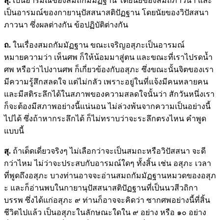
สุ.
เป็นอารมณ์ของสมถกัมมัฏฐาน โดยนัยของสมถภาวนา และ
เป็นอารมณ์ของกายานุปัสสนาสติปัฏฐาน โดยนัยของวิปัสสนา
ภาวนา ซึ่งผลต่างกัน ข้อปฏิบัติต่างกัน
ถ.
ในเรื่องสมถกัมมัฏฐาน ขณะเจริญอสุภะเป็นอารมณ์
หมายความว่า เห็นศพ ก็ให้น้อมมาสู่ตน และขณะที่เราไปรดน้ำ
ศพ หรือว่าไปงานศพ ก็เกี่ยวข้องกับอสุภะ ซึ่งขณะนั้นจิตของเรา
มีความรู้สึกสลดใจ แต่ไม่กลัว เพราะอยู่ในที่แจ้งมีคนหลายคน
และมีสติระลึกได้ในสภาพของความสลดใจนั้นว่า สักวันหนึ่งเรา
ก็จะต้องมีสภาพอย่างนี้แน่นอน ไม่ล่วงพ้นจากความเป็นอย่างนี้
ไปได้ ซึ่งถ้าหากระลึกได้ ก็ไม่ทราบว่าจะระลึกตรงไหน คำพูด
แบบนี้
สุ.
ถ้าเด็ดเดี่ยวจริงๆ ไม่เลือกว่าจะเป็นสมถะหรือวิปัสสนา จะดี
กว่าไหม ไม่ว่าจะประสบกับอารมณ์ใดๆ ทั้งสิ้น เช่น อสุภะ เวลา
ที่พูดถึงอสุภะ บางท่านอาจจะอ่านสมถกัมมัฏฐานหมวดของอสุภ
ะ และก็อ่านพบในกายานุปัสสนาสติปัฏฐานที่เป็นนวสีวถิกา
บรรพ ซึ่งได้แก่อสุภะ ๙ ท่านก็อาจจะคิดว่า ซากศพอย่างนี้ที่สิ้น
ชีวิตไปแล้ว เป็นอสุภะในลักษณะใดใน ๙ อย่าง หรือ ๑๐ อย่าง