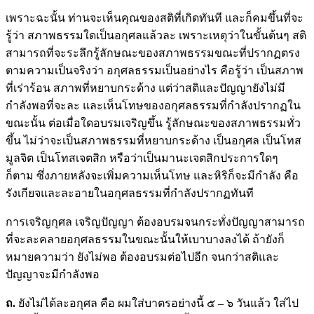
เพราะฉะนั้น ท่านจะเห็นคุณของสติที่เกิดทันที และก็คมขึ้นที่จะ
รู้ว่า สภาพธรรมใดเป็นอกุศลแล้วละ เพราะเหตุว่าในขั้นต้นๆ สติ
สามารถที่จะระลึกรู้ลักษณะของสภาพธรรมขณะที่ปรากฏตรง
ตามความเป็นจริงว่า อกุศลธรรมเป็นอย่างไร คือรู้ว่า เป็นสภาพ
ที่เร่าร้อน สภาพที่หยาบกระด้าง แต่ว่าสติและปัญญายังไม่มี
กำลังพอที่จะละ และเห็นโทษของอกุศลธรรมที่กำลังปรากฏใน
ขณะนั้น ต่อเมื่อใดอบรมเจริญขึ้น รู้ลักษณะของสภาพธรรมทั่ว
ขึ้น ไม่ว่าจะเป็นสภาพธรรมที่หยาบกระด้าง เป็นอกุศล เป็นโทส
มูลจิต เป็นโทสเจตสิก หรือว่าเป็นมานะเจตสิกประการใดๆ
ก็ตาม ซึ่งภายหลังจะเพิ่มความเห็นโทษ และหิริก็จะมีกำลัง คือ
รังเกียจและละอายในอกุศลธรรมที่กำลังปรากฏทันที
การเจริญกุศล เจริญปัญญา ต้องอบรมจนกระทั่งปัญญาสามารถ
ที่จะละคลายอกุศลธรรมในขณะนั้นให้เบาบางลงได้ ถ้ายังก็
หมายความว่า ยังไม่พอ ต้องอบรมต่อไปอีก จนกว่าสติและ
ปัญญาจะมีกำลังพอ
ถ.
ยังไม่ได้ละอกุศล คือ ผมใส่บาตรอย่างนี้ ๕ – ๖ วันแล้ว ใส่ไป