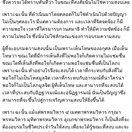
ซึ่งควรจะได้ทราบทันทีว่า ในขณะที่สงสัยนั้นไม่ใช่ความสงบเลย
เพราะฉะนั้น ที่ดำเนินมาโดยตลอดก็ไม่ใช่ดำเนินไปด้วยปัญญา
ไม่เป็นกุศลอะไร มีแต่ความต้องการ และเวลาที่จิตจดจ้อง ก็มี
ความพอใจ เวลาที่ใครมารบกวนสมาธิ ทำให้มีความขัดข้อง ก็มี
ความไม่พอใจ ซึ่งนั่นไม่ใช่ลักษณะของการอบรมความสงบ
ผู้ที่จะอบรมความสงบนั้น เป็นเพราะเห็นโทษของอกุศล เมื่อเห็น
โทษว่า ขณะใดที่มีการเห็นสิ่งที่ไม่พอใจก็เกิดความไม่แช่มชื่น
ขณะใดที่เห็นสิ่งที่พอใจก็เกิดความพอใจแช่มชื่นที่เป็นโลภะ
เพราะฉะนั้น ทำอย่างไรจึงจะสงบได้ เวลาที่กระทบกับสิ่งที่ไม่
พอใจก็ไม่เป็นโทสมูลจิต เวลาที่กระทบกับอารมณ์ที่น่าใคร่น่า
พอใจก็ไม่เป็นโลภมูลจิต ผู้ที่เห็นโทษ และสามารถที่จะสงบได้
เวลาที่ประสบกับอิฏฐารมณ์และอนิฏฐารมณ์ นั่นเป็นปัญญาซึ่ง
สามารถที่จะขึ้นไปสู่การเจริญความสงบให้ยิ่งขึ้นได้
เพราะฉะนั้น แม้แต่พรหมวิหาร ๔ เมตตาพรหมวิหาร กรุณา
พรหมวิหาร มุทิตาพรหมวิหาร อุเบกขาพรหมวิหาร ก็เป็นสิ่งที่จะ
ต้องอบรมในชีวิตประจำวันให้สงบ เพื่อจะได้รู้ขณะที่สงบ และจะ