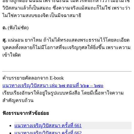
อย่างถูกต้อง ฉันนั้น เพราะฉะนั้น ไม่ควรที่จะกล่าวว่า เมื่อไม่ใช่
วิปัสสนาแล้วก็เป็นสมถะ ซึ่งความจริงแม้สมถะก็ไม่ใช่ เพราะว่า
ไม่ใช่ความสงบของจิต เป็นมิจฉาสมาธิ
ถ.
(ฟังไม่ชัด)
สุ.
แน่นอน ยากไหม ถ้าไม่ได้ทรงแสดงพระธรรมไว้โดยละเอียด
บุคคลทั้งหลายก็ไม่มีโอกาสที่จะเจริญกุศลให้ยิ่งขึ้น เพราะความ
เข้าใจผิด
คำบรรยายคัดลอกจาก E-book
แนวทางเจริญวิปัสสนา เล่ม ๖๗ ตอนที่ ๖๖๑ – ๖๗๐
เรียบเรียงอักษรให้อยู่ในรูปแบบหนังสือ โดยมีเนื้อหาใจความ
สำคัญครบถ้วน
ฟังธรรมจากหัวข้อย่อย
แนวทางเจริญวิปัสสนา ครั้งที่ 661
แนวทางเจริญวิปัสสนา ครั้งที่ 662