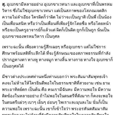
สุ.
อุเบกขามีหลายอย่าง อุเบกขาเวทนา และอุเบกขาที่เป็นพรหม
วิหาร ซึ่งไม่ใช่อุเบกขาเวทนา แต่เป็นสภาพของโสภณเจตสิก
ความไม่ลำเอียง ใครผิดก็ว่าผิด ไม่ว่าจะเป็นญาติ เป็นพี่ เป็นน้อง
เป็นเพื่อนสนิท หรือว่าเป็นเพื่อนที่เพียงรู้จักโดยชื่อ หรือโดยหน้า
หรือจะเป็นครูอาจารย์ก็แล้วแต่ ผิดก็เป็นผิด ถูกก็เป็นถูก นั่นเป็น
อุเบกขาของพรหมวิหาร เป็นกุศล
เพราะฉะนั้น เพียงความรู้สึกเฉยๆ หรืออุเบกขา แต่ไม่ใช่การ
ศึกษาพร้อมสติที่ระลึกได้ ที่จะรู้ลักษณะของสภาพธรรมที่กำลัง
ปรากฏทางตา ทางหู ทางจมูก ทางลิ้น ทางกาย ทางใจ อุเบกขาก็
เป็นอกุศลได้
มีชาวต่างประเทศท่านหนึ่งท่านบอกว่า พระสัมมาสัมพุทธเจ้า
คงจะไม่ห้ามให้ใครยินดีพอใจในธรรมชาติที่สวยงาม เช่น ยาม
พระอาทิตย์ตก เป็นต้น คือ คนเรามีฉันทะ มีความพอใจ มีความ
ติดข้องในหลายอย่าง ถ้าไม่พอใจในดนตรีที่ดังมาก ก็คงจะพอใจ
ในดนตรีแผ่วๆ เบาๆ เย็นๆ อ่อนๆ ไพเราะละมุนละไม นั่นก็เป็น
ความพอใจ เพราะฉะนั้น เขาก็เข้าใจว่า พระอรหันตสัมมาสัม