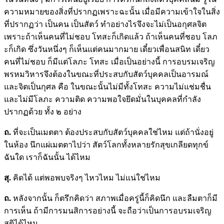
ความหมายของสิ่งที่ปรากฏเพราะฉะนั้น เมื่อมีความเข้าใจในสิ่ง
ที่ปรากฏว่า เป็นคน เป็นสัตว์ ทำอย่างไรจึงจะไม่เป็นอกุศลจิต
เพราะถ้าเห็นคนที่ไม่ชอบ โทสะก็เกิดแล้ว ถ้าเห็นคนที่ชอบ โลภ
ะก็เกิด ซึ่งวันหนึ่งๆ ก็เห็นแต่คนมากมาย เดี๋ยวเพื่อนสนิท เดี๋ยว
คนที่ไม่ชอบ ก็มีแต่โลภะ โทสะ เมื่อเป็นอย่างนี้ การอบรมเจริญ
พรหมวิหารจึงต้องในขณะที่ประสบกับสัตว์บุคคลเป็นอารมณ์
และจิตเป็นกุศล คือ ในขณะนั้นไม่มีทั้งโทสะ ความไม่แช่มชื่น
และไม่มีโลภะ ความติด ความพอใจยึดมั่นในบุคคลที่กำลัง
ปรากฏด้วย ทั้ง ๒ อย่าง
ถ.
ที่จะเป็นเมตตา ต้องประสบกับสัตว์บุคคลใช่ไหม แต่ถ้านั่งอยู่
ในห้อง นึกแผ่เมตตาไปว่า สัตว์โลกทั้งหลายรักสุขเกลียดทุกข์
ฉันใด เราก็ฉันนั้น ได้ไหม
สุ.
คิดได้ แต่พอพบจริงๆ ไหวไหม ไม่แน่ใช่ไหม
ถ.
หลังจากนั้น ก็ตรึกคิดว่า สภาพเมื่อครู่นี้ก็คิดนึก และลืมตาก็มี
การเห็น ถ้ามีการมนสิการอย่างนี้ จะถือว่าเป็นการอบรมเจริญ
สติได้ไหม