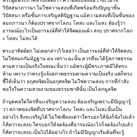
พระผู้มีพระภาคทรงแสดงว่า ความสงบซึ่งแม้ว่าจะไม่ใช่
วิปัสสนาภาวนา ไม่ใช่ความสงบที่เกิดพร้อมกับปัญญาขั้น
วิปัสสนา หรือขั้นการเจริญสติปัฏฐาน แม้ความสงบที่เป็นขั้นของ
สมถภาวนา ก็ต้องปราศจากโลภะ โทสะ และโมหะ ต้องรู้ว่า
อารมณ์อะไรเป็นอารมณ์ที่ทำให้จิตผ่องแผ้ว สงบ ปราศจากโลภ
ะ โทสะ โมหะได้
พระอาทิตย์ตก ไม่เคยกล่าวไว้เลยว่า เป็นอารมณ์ที่ทำให้จิตสงบ
ไม่ใช่สมถกัมมัฏฐาน ๔๐ เพราะฉะนั้น ควรที่จะได้รู้สภาพธรรม
ตามความเป็นจริงในขณะนั้นว่า แม้พระผู้มีพระภาคมิได้ทรง
ห้าม เพราะว่าทรงรู้แจ้งสภาพธรรมตามความเป็นจริง แต่ก็ทรง
ชี้ให้เห็นว่า อกุศลจิตเป็นอกุศลจิต ไม่ใช่ความสงบ การที่กำลัง
พอใจในความสวยงามของธรรมชาตินั้น เป็นโลภมูลจิต
ถ้าบุคคลใดใคร่ที่จะเจริญความสงบ ต้องเจริญเพราะมีปัญญารู้
ว่า สภาพของจิตที่ปราศจากโลภะ โทสะ และโมหะนั้นเป็น
อย่างไร จึงจะเจริญได้ ไม่ใช่เพียงแต่ว่าใครบอกให้นั่งก็นั่งไปแล้ว
ก็คิดว่าจะสงบ ใครบอกให้จดจ้องที่อารมณ์อะไรก็จดจ้องไปแล้ว
ก็คิดว่าจะสงบ เป็นไปได้อย่างไร ถ้าไม่มีปัญญาเริ่มต้นที่จะรู้