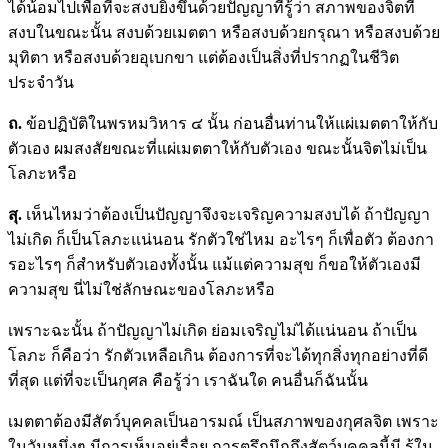
ได้น้อมไปเพื่อที่จะสงบยิ่งขึ้นด้วยปัญญาที่รู้ว่า สภาพของจิตที่
สงบในขณะนั้น สงบด้วยเมตตา หรือสงบด้วยกรุณา หรือสงบด้วย
มุทิตา หรือสงบด้วยอุเบกขา แต่ต้องเป็นสิ่งที่ปรากฏในชีวิต
ประจำวัน
ถ.
ข้อปฏิบัติในพรหมวิหาร ๔ นั้น ก่อนอื่นท่านให้แผ่เมตตาให้กับ
ตัวเอง ผมสงสัยขณะที่แผ่เมตตาให้กับตัวเอง ขณะนั้นจิตไม่เป็น
โลภะหรือ
สุ.
เห็นไหมว่าต้องเป็นปัญญาจึงจะเจริญความสงบได้ ถ้าปัญญา
ไม่เกิด ก็เป็นโลภะแน่นอน รักตัวใช่ไหม อะไรๆ ก็เพื่อตัว ต้องกา
รอะไรๆ ก็สำหรับตัวเองทั้งนั้น แม้แต่ความสุข ก็ขอให้ตัวเองมี
ความสุข นี่ไม่ใช่ลักษณะของโลภะหรือ
เพราะฉะนั้น ถ้าปัญญาไม่เกิด ย่อมเจริญไม่ได้แน่นอน ถ้าเป็น
โลภะ ก็คือว่า รักตัวเหลือเกิน ต้องการที่จะได้ทุกสิ่งทุกอย่างที่ดี
ที่สุด แต่ที่จะเป็นกุศล คือรู้ว่า เราฉันใด คนอื่นก็ฉันนั้น
เมตตาต้องมีสัตว์บุคคลเป็นอารมณ์ เป็นสภาพของกุศลจิต เพราะ
ในวันหนึ่งๆ มีการเห็นอยู่เรื่อย การตรึกนึกถึงสัตว์บุคคลนี้มี รู้ใน