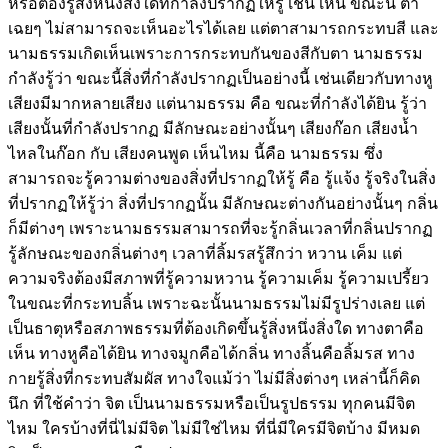
หรือต้องรู้สิ่งหนึ่งสิ่งใดที่กำลังปรากฏให้รู้ เช่น เห็น ขณะนี้ ตา
เฉยๆ ไม่สามารถจะเห็นอะไรได้เลย แต่ตาสามารถกระทบสี และ
นามธรรมเกิดเห็นเพราะการกระทบกันของสีกับตา นามธรรม
กำลังรู้ว่า ขณะนี้สิ่งที่กำลังปรากฏเป็นอย่างนี้ เช่นเดียวกับทางหู
เสียงมีมากหลายเสียง แต่นามธรรม คือ ขณะที่กำลังได้ยิน รู้ว่า
เสียงนั้นที่กำลังปรากฏ มีลักษณะอย่างนั้นๆ เสียงก๊อก เสียงน้ำ
ไหลในก๊อก กับ เสียงคนพูด เห็นไหม นี้คือ นามธรรม ซึ่ง
สามารถจะรู้ความต่างของสิ่งที่ปรากฏให้รู้ คือ รู้แจ้ง รู้จริงในสิ่ง
ที่ปรากฏให้รู้ว่า สิ่งที่ปรากฏนั้น มีลักษณะต่างกันอย่างนั้นๆ กลิ่น
ก็มีต่างๆ เพราะนามธรรมสามารถที่จะรู้กลิ่นเวลาที่กลิ่นปรากฏ
รู้ลักษณะของกลิ่นต่างๆ เวลาที่ลิ้มรสรู้สึกว่า หวาน เค็ม แต่
ความจริงต้องมีสภาพที่รู้ความหวาน รู้ความเค็ม รู้ความเปรี้ยว
ในขณะที่กระทบลิ้น เพราะฉะนั้นนามธรรมไม่มีรูปร่างเลย แต่
เป็นธาตุหรือสภาพธรรมที่ต้องเกิดขึ้นรู้สิ่งหนึ่งสิ่งใด ทางตาคือ
เห็น ทางหูคือได้ยิน ทางจมูกคือได้กลิ่น ทางลิ้นคือลิ้มรส ทาง
กายรู้สิ่งที่กระทบสัมผัส ทางใจแม้ว่า ไม่มีสิ่งต่างๆ เหล่านี้ก็คิด
นึก ที่ใช้คำว่า จิต เป็นนามธรรมหรือเป็นรูปธรรม ทุกคนมีจิต
ไหม ใครบ้างที่นี่ไม่มีจิต ไม่มีใช่ไหม ที่นี่มีใครมีจิตบ้าง มีหมด