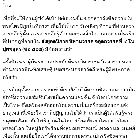
ต้อง
เพื่อที่จะให้ท่านผู้ฟังได้เข้าใจชัดเจนขึ้น ขอกล่าวถึงข้อความใน
พระไตรปิฎกในที่ต่างๆ เพื่อให้เห็นว่า วันหนึ่งๆ ที่กาย ที่ท่านควร
จะระลึกรู้นั้น ควรจะระลึกรู้ลักษณะของสิ่งใดตามความเป็นจริง
ที่ปรากฏที่กาย ใน
สังยุตตนิกาย นิทานวรรค จตุตถวรรคที่ ๔ ใน
ปุพพสูตร
(ข้อ ๔๐๔)
มีข้อความว่า
ครั้งนั้น พระผู้มีพระภาคประทับที่พระวิหารเชตวัน อารามของ
ท่านอนาถบิณฑิกเศรษฐี เขตพระนครสาวัตถี พระผู้มีพระภาค
ตรัสว่า
ดูกรภิกษุทั้งหลาย ตราบเท่าที่เรายังไม่ได้ทราบชัดตามความเป็น
จริงซึ่งความแช่มชื่นโดยเป็นความแช่มชื่น ซึ่งโทษโดยความ
เป็นโทษ ซึ่งเครื่องสลัดออกโดยความเป็นเครื่องสลัดออกแห่ง
ธาตุเหล่านี้เพียงใด เราก็ปฏิญาณไม่ได้ว่า เราเป็นผู้ได้ตรัสรู้พระ
อนุตตรสัมมาสัมโพธิญาณในโลก พร้อมทั้งเทวโลก มารโลก
พรหมโลก ในหมู่สัตว์พร้อมทั้งสมณพราหมณ์ เทวดา และมนุษย์
เพียงนั้น แต่เมื่อใดเราได้ทราบชัดตามความเป็นจริงซึ่งความ