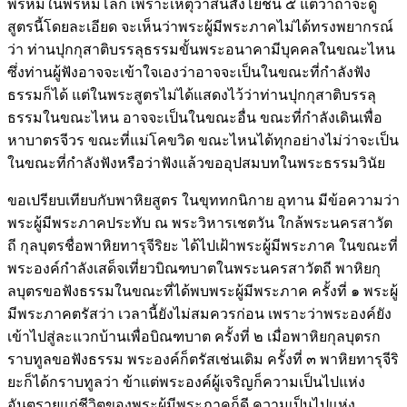
พรหมในพรหมโลก เพราะเหตุว่าสิ้นสังโยชน์ ๕ แต่ว่าถ้าจะดู
สูตรนี้โดยละเอียด จะเห็นว่าพระผู้มีพระภาคไม่ได้ทรงพยากรณ์
ว่า ท่านปุกกุสาติบรรลุธรรมขั้นพระอนาคามีบุคคลในขณะไหน
ซึ่งท่านผู้ฟังอาจจะเข้าใจเองว่าอาจจะเป็นในขณะที่กำลังฟัง
ธรรมก็ได้ แต่ในพระสูตรไม่ได้แสดงไว้ว่าท่านปุกกุสาติบรรลุ
ธรรมในขณะไหน อาจจะเป็นในขณะอื่น ขณะที่กำลังเดินเพื่อ
หาบาตรจีวร ขณะที่แม่โคขวิด ขณะไหนได้ทุกอย่างไม่ว่าจะเป็น
ในขณะที่กำลังฟังหรือว่าฟังแล้วขออุปสมบทในพระธรรมวินัย
ขอเปรียบเทียบกับพาหิยสูตร ในขุททกนิกาย อุทาน มีข้อความว่า
พระผู้มีพระภาคประทับ ณ พระวิหารเชตวัน ใกล้พระนครสาวัต
ถี กุลบุตรชื่อพาหิยทารุจีริยะ ได้ไปเฝ้าพระผู้มีพระภาค ในขณะที่
พระองค์กำลังเสด็จเที่ยวบิณฑบาตในพระนครสาวัตถี พาหิยกุ
ลบุตรขอฟังธรรมในขณะที่ได้พบพระผู้มีพระภาค ครั้งที่ ๑ พระผู้
มีพระภาคตรัสว่า เวลานี้ยังไม่สมควรก่อน เพราะว่าพระองค์ยัง
เข้าไปสู่ละแวกบ้านเพื่อบิณฑบาต ครั้งที่ ๒ เมื่อพาหิยกุลบุตรก
ราบทูลขอฟังธรรม พระองค์ก็ตรัสเช่นเดิม ครั้งที่ ๓ พาหิยทารุจีริ
ยะก็ได้กราบทูลว่า ข้าแต่พระองค์ผู้เจริญก็ความเป็นไปแห่ง
อันตรายแก่ชีวิตของพระผู้มีพระภาคก็ดี ความเป็นไปแห่ง