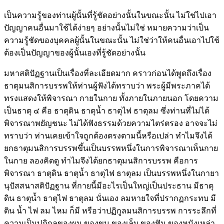
เป็นความรู้ของท่านผู้นั้นที่รู้ชัดอย่างนั้นในขณะนั้น ไม่ใช่ไปเอา
ปัญญาคนอื่นมาใช้ได้ง่ายๆ อย่างนั้นไม่ใช่ หมายความว่าเป็น
ความรู้ชัดของบุคคลผู้นั้นในขณะนั้น ไม่ใช่ว่าให้คนอื่นเอาไปใช้
ต้องเป็นปัญญาของผู้นั้นเองที่รู้ชัดอย่างนั้น
มหาสติปัฏฐานเป็นเรื่องที่ละเอียดมาก คราวก่อนได้พูดถึงเรื่อง
ธาตุมนสิการบรรพให้ท่านผู้ฟังได้ทราบว่า พระผู้มีพระภาคได้
ทรงแสดงให้พิจารณา กายในกาย ทั้งภายในภายนอก โดยความ
เป็นธาตุ ๔ คือ ธาตุดิน ธาตุน้ำ ธาตุไฟ ธาตุลม ซึ่งท่านที่ไม่ได้
พิจารณาพยัญชนะ ไม่ได้ฟังธรรมด้วยความไตร่ตรอง อาจจะไม่
ทราบว่า ท่านเคยเข้าใจถูกต้องตรงตามนี้หรือเปล่า ทำไมจึงได้
ยกธาตุมนสิการบรรพขึ้นเป็นบรรพหนึ่งในการพิจารณาเห็นกาย
ในกาย ลองคิดดู ทำไมจึงได้ยกธาตุมนสิการบรรพ คือการ
พิจารณา ธาตุดิน ธาตุน้ำ ธาตุไฟ ธาตุลม เป็นบรรพหนึ่งในกายา
นุปัสสนาสติปัฏฐาน ที่กายนี้มีอะไรเป็นใหญ่เป็นประธาน มีธาตุ
ดิน ธาตุน้ำ ธาตุไฟ ธาตุลม นั่นเอง ลมหายใจที่ปรากฏกระทบ มี
ดิน น้ำ ไฟ ลม ไหม ก็มี หรือว่าปฏิกูลมนสิการบรรพ การระลึกที่
ความเป็นปฏิกูลของผม ของขน ของเล็บ ของฟัน ของหนังเหล่า