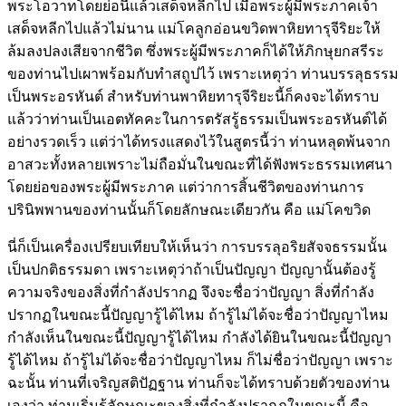
พระโอวาทโดยย่อนี้แล้วเสด็จหลีกไป เมื่อพระผู้มีพระภาคเจ้า
เสด็จหลีกไปแล้วไม่นาน แม่โคลูกอ่อนขวิดพาหิยทารุจีริยะให้
ล้มลงปลงเสียจากชีวิต ซึ่งพระผู้มีพระภาคก็ได้ให้ภิกษุยกสรีระ
ของท่านไปเผาพร้อมกับทำสถูปไว้ เพราะเหตุว่า ท่านบรรลุธรรม
เป็นพระอรหันต์ สำหรับท่านพาหิยทารุจีริยะนี้ก็คงจะได้ทราบ
แล้วว่าท่านเป็นเอตทัคคะในการตรัสรู้ธรรมเป็นพระอรหันต์ได้
อย่างรวดเร็ว แต่ว่าได้ทรงแสดงไว้ในสูตรนี้ว่า ท่านหลุดพ้นจาก
อาสวะทั้งหลายเพราะไม่ถือมั่นในขณะที่ได้ฟังพระธรรมเทศนา
โดยย่อของพระผู้มีพระภาค แต่ว่าการสิ้นชีวิตของท่านการ
ปรินิพพานของท่านนั้นก็โดยลักษณะเดียวกัน คือ แม่โคขวิด
นี่ก็เป็นเครื่องเปรียบเทียบให้เห็นว่า การบรรลุอริยสัจจธรรมนั้น
เป็นปกติธรรมดา เพราะเหตุว่าถ้าเป็นปัญญา ปัญญานั้นต้องรู้
ความจริงของสิ่งที่กำลังปรากฏ จึงจะชื่อว่าปัญญา สิ่งที่กำลัง
ปรากฏในขณะนี้ปัญญารู้ได้ไหม ถ้ารู้ไม่ได้จะชื่อว่าปัญญาไหม
กำลังเห็นในขณะนี้ปัญญารู้ได้ไหม กำลังได้ยินในขณะนี้ปัญญา
รู้ได้ไหม ถ้ารู้ไม่ได้จะชื่อว่าปัญญาไหม ก็ไม่ชื่อว่าปัญญา เพราะ
ฉะนั้น ท่านที่เจริญสติปัฏฐาน ท่านก็จะได้ทราบด้วยตัวของท่าน
เองว่า ท่านเริ่มรู้ลักษณะของสิ่งที่กำลังปรากฏในขณะนี้ คือ