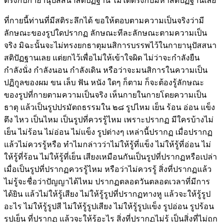
ตรงกับกายานุปัสสนาสติปัฏฐาน ไม่ได้ตรงกับมหาสติปัฏฐานเลย
ที่กายนี้ท่านที่มีสติระลึกได้ ขอให้ตอบตามความเป็นจริงว่ามี
ลักษณะของรูปใดปรากฏ ลักษณะทีละลักษณะตามความเป็น
จริง มิฉะนั้นจะไม่ทรงยกธาตุมนสิการบรรพไว้ในกายานุปัสสนา
สติปัฏฐานเลย แต่ยกไว้เพื่อไม่ให้เข้าใจผิด ไม่ว่าจะกำลังยืน
กำลังนั่ง กำลังนอน กำลังเดิน หรือว่าจะมนสิการในความเป็น
ปฏิกูลของผม ขน เล็บ ฟัน หนัง ใดๆ ก็ตาม ก็จะต้องรู้ลักษณะ
ของรูปที่กายตามความเป็นจริง เห็นกายในกายโดยความเป็น
ธาตุ แล้วเป็นรูปปรมัตถธรรมใน ๒๘ รูปไหม เย็น ร้อน อ่อน แข็ง
ตึง ไหว เป็นไหม เป็นรูปที่ควรรู้ไหม เพราะปรากฏ มีใครบ้างไม่
เย็น ไม่ร้อน ไม่อ่อน ไม่แข็ง รูปต่างๆ เหล่านี้ปรากฏ เมื่อปรากฏ
แล้วไม่ควรรู้หรือ ทำไมกล่าวว่าไม่ให้รู้ที่แข็ง ไม่ให้รู้ที่อ่อน ไม่
ให้รู้ที่ร้อน ไม่ให้รู้ที่เย็น เสียงเหมือนกันเป็นรูปที่ปรากฏหรือเปล่า
เมื่อเป็นรูปที่ปรากฏควรรู้ไหม หรือว่าไม่ควรรู้ สิ่งที่ปรากฏแล้ว
ไม่รู้จะชื่อว่าปัญญาได้ไหม ปรากฏตลอดวันตลอดเวลาที่มีการ
ได้ยิน แล้วไม่ให้รู้เสียง ไม่ให้รู้รูปที่ปรากฏทางหู แล้วจะให้รู้รูป
อะไร ไม่ให้รู้รูปสี ไม่ให้รู้รูปเสียง ไม่ให้รู้รูปแข็ง รูปอ่อน รูปร้อน
รูปเย็น ที่ปรากฏ แล้วจะให้รู้อะไร สิ่งที่ปรากฏไม่รู้ เป็นสิ่งที่ไม่ถูก