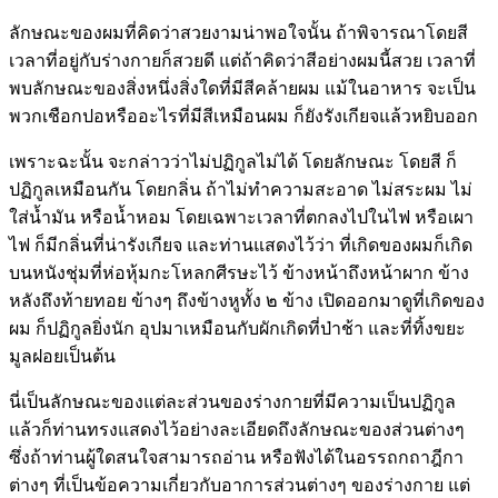
ลักษณะของผมที่คิดว่าสวยงามน่าพอใจนั้น ถ้าพิจารณาโดยสี
เวลาที่อยู่กับร่างกายก็สวยดี แต่ถ้าคิดว่าสีอย่างผมนี้สวย เวลาที่
พบลักษณะของสิ่งหนึ่งสิ่งใดที่มีสีคล้ายผม แม้ในอาหาร จะเป็น
พวกเชือกปอหรืออะไรที่มีสีเหมือนผม ก็ยังรังเกียจแล้วหยิบออก
เพราะฉะนั้น จะกล่าวว่าไม่ปฏิกูลไม่ได้ โดยลักษณะ โดยสี ก็
ปฏิกูลเหมือนกัน โดยกลิ่น ถ้าไม่ทำความสะอาด ไม่สระผม ไม่
ใส่น้ำมัน หรือน้ำหอม โดยเฉพาะเวลาที่ตกลงไปในไฟ หรือเผา
ไฟ ก็มีกลิ่นที่น่ารังเกียจ และท่านแสดงไว้ว่า ที่เกิดของผมก็เกิด
บนหนังชุ่มที่ห่อหุ้มกะโหลกศีรษะไว้ ข้างหน้าถึงหน้าผาก ข้าง
หลังถึงท้ายทอย ข้างๆ ถึงข้างหูทั้ง ๒ ข้าง เปิดออกมาดูที่เกิดของ
ผม ก็ปฏิกูลยิ่งนัก อุปมาเหมือนกับผักเกิดที่ป่าช้า และที่ทิ้งขยะ
มูลฝอยเป็นต้น
นี่เป็นลักษณะของแต่ละส่วนของร่างกายที่มีความเป็นปฏิกูล
แล้วก็ท่านทรงแสดงไว้อย่างละเอียดถึงลักษณะของส่วนต่างๆ
ซึ่งถ้าท่านผู้ใดสนใจสามารถอ่าน หรือฟังได้ในอรรถกถาฎีกา
ต่างๆ ที่เป็นข้อความเกี่ยวกับอาการส่วนต่างๆ ของร่างกาย แต่