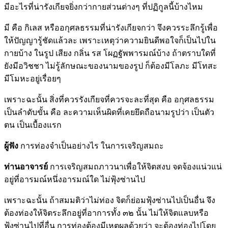
มีอะไรที่น่ารังเกียจยิ่งกว่ากายส่วนต่างๆ ที่ปฏิกูลนี้บ้างไหม
มี คือ กิเลส หรืออกุศลธรรมที่น่ารังเกียจกว่า จึงควรระลึกรู้เพื่อ
ให้ปัญญารู้ชัดแล้วละ เพราะเหตุว่าความยินดีพอใจก็เป็นไปใน
กายบ้าง ในรูป เสียง กลิ่น รส โผฏฐัพพารมณ์บ้าง ถ้าตราบใดที่
ยังมีอวิชชา ไม่รู้ลักษณะของนามของรูป ก็ต้องมีโลภะ มีโทสะ
มีโมหะอยู่เรื่อยๆ
เพราะฉะนั้น สิ่งที่ควรรังเกียจที่ควรจะละที่สุด คือ อกุศลธรรม
เป็นลำดับขั้น คือ ละความเห็นผิดที่เคยยึดถือนามรูปว่า เป็นตัว
ตน เป็นเบื้องแรก
ผู้ฟัง
การท่องจำเป็นอย่างไร ในการเจริญสมถะ
ท่านอาจารย์
การเจริญสมถภาวนาเพื่อให้จิตสงบ จดจ้องแน่วแน่
อยู่ที่อารมณ์หนึ่งอารมณ์ใด ไม่ฟุ้งซ่านไป
เพราะฉะนั้น ถ้าสมมติว่าไม่ท่อง จิตก็ย่อมฟุ้งซ่านไปเป็นอื่น จึง
ต้องท่องให้จิตระลึกอยู่ที่อาการทั้ง ๓๒ นั้น ไม่ให้จิตแลบหรือ
ฟุ้งซ่านไปที่อื่น การท่องต้องมีเหตุผลด้วยว่า จะต้องท่องไปโดย