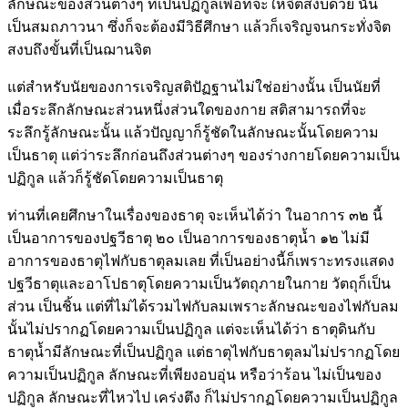
ลักษณะของส่วนต่างๆ ที่เป็นปฏิกูลเพื่อที่จะให้จิตสงบด้วย นั่น
เป็นสมถภาวนา ซึ่งก็จะต้องมีวิธีศึกษา แล้วก็เจริญจนกระทั่งจิต
สงบถึงขั้นที่เป็นฌานจิต
แต่สำหรับนัยของการเจริญสติปัฏฐานไม่ใช่อย่างนั้น เป็นนัยที่
เมื่อระลึกลักษณะส่วนหนึ่งส่วนใดของกาย สติสามารถที่จะ
ระลึกรู้ลักษณะนั้น แล้วปัญญาก็รู้ชัดในลักษณะนั้นโดยความ
เป็นธาตุ แต่ว่าระลึกก่อนถึงส่วนต่างๆ ของร่างกายโดยความเป็น
ปฏิกูล แล้วก็รู้ชัดโดยความเป็นธาตุ
ท่านที่เคยศึกษาในเรื่องของธาตุ จะเห็นได้ว่า ในอาการ ๓๒ นี้
เป็นอาการของปฐวีธาตุ ๒๐ เป็นอาการของธาตุน้ำ ๑๒ ไม่มี
อาการของธาตุไฟกับธาตุลมเลย ที่เป็นอย่างนี้ก็เพราะทรงแสดง
ปฐวีธาตุและอาโปธาตุโดยความเป็นวัตถุภายในกาย วัตถุก็เป็น
ส่วน เป็นชิ้น แต่ที่ไม่ได้รวมไฟกับลมเพราะลักษณะของไฟกับลม
นั้นไม่ปรากฏโดยความเป็นปฏิกูล แต่จะเห็นได้ว่า ธาตุดินกับ
ธาตุน้ำมีลักษณะที่เป็นปฏิกูล แต่ธาตุไฟกับธาตุลมไม่ปรากฏโดย
ความเป็นปฏิกูล ลักษณะที่เพียงอบอุ่น หรือว่าร้อน ไม่เป็นของ
ปฏิกูล ลักษณะที่ไหวไป เคร่งตึง ก็ไม่ปรากฏโดยความเป็นปฏิกูล