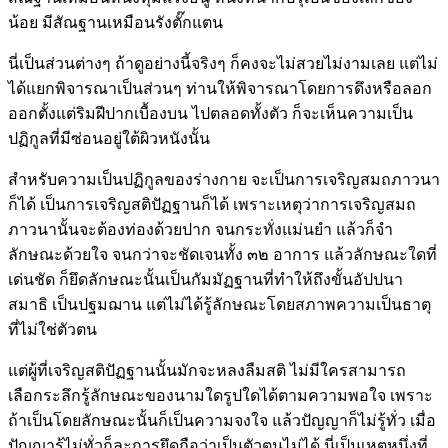
น้อย มีสัณฐานเหมือนรังตั๊กแตน
นี่เป็นส่วนต่างๆ ถ้าดูอย่างนี้จริงๆ ก็คงจะไม่สวยไม่งามเลย แต่ไม่
ได้แยกพิจารณาเป็นส่วนๆ ท่านให้พิจารณาโดยการดึงหรือลอก
ออกตั้งแต่ริมฝีปากเบื้องบน ไปตลอดทั้งตัว ก็จะเห็นความเป็น
ปฏิกูลที่มีซ่อนอยู่ใต้ผิวหนังนั้น
สำหรับความเป็นปฏิกูลของร่างกาย จะเป็นการเจริญสมถภาวนา
ก็ได้ เป็นการเจริญสติปัฏฐานก็ได้ เพราะเหตุว่าการเจริญสมถ
ภาวนานั้นจะต้องท่องด้วยปาก จนกระทั่งแม่นยำ แล้วก็จำ
ลักษณะด้วยใจ จนกว่าจะชัดเจนทั้ง ๓๒ อาการ แล้วลักษณะใดที่
เด่นชัด ก็ยึดลักษณะนั้นเป็นกัมมัฏฐานที่ทำให้ถึงขั้นอัปปนา
สมาธิ เป็นปฐมฌาน แต่ไม่ได้รู้ลักษณะโดยสภาพความเป็นธาตุ
ที่ไม่ใช่ตัวตน
แต่ผู้ที่เจริญสติปัฏฐานนั้นมักจะหลงลืมสติ ไม่มีใครสามารถ
เลือกระลึกรู้ลักษณะของนามใดรูปใดได้ตามความพอใจ เพราะ
ถ้าเป็นโดยลักษณะนั้นก็เป็นความจงใจ แล้วปัญญาก็ไม่รู้ทั่ว เมื่อ
ปัญญารู้ไม่ทั่วก็ละการยึดถือว่าเป็นตัวตนไม่ได้ นี่เป็นเหตุหนึ่งที่