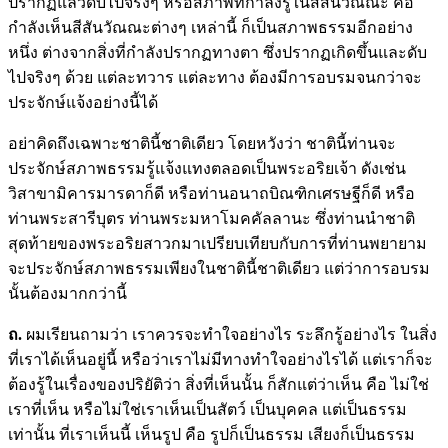
ปรากฏแล้วดับไปจริงๆ หรือสภาพที่กำลังรู้ในสีสันวัณณะ คือ
กำลังเห็นสีสันวัณณะต่างๆ เหล่านี้ ก็เป็นสภาพธรรมอีกอย่าง
หนึ่ง ต่างจากสิ่งที่กำลังปรากฏทางตา ซึ่งปรากฏเกิดขึ้นและดับ
ไปจริงๆ ด้วย แต่ละทวาร แต่ละทาง ต้องมีการอบรมจนกว่าจะ
ประจักษ์แจ้งอย่างนี้ได้
อย่าคิดถึงเฉพาะชาตินี้ชาติเดียว โดยหวังว่า ชาตินี้ท่านจะ
ประจักษ์สภาพธรรมรู้แจ้งแทงตลอดเป็นพระอริยเจ้า ดังเช่น
วิสาขามิคารมารดาก็ดี หรือท่านอนาถบิณฑิกเศรษฐีก็ดี หรือ
ท่านพระสารีบุตร ท่านพระมหาโมคคัลลานะ ซึ่งท่านนำชาติ
สุดท้ายของพระอริยสาวกมาเปรียบเทียบกับการที่ท่านพยายาม
จะประจักษ์สภาพธรรมเพียงในชาตินี้ชาติเดียว แต่ว่าการอบรม
นั้นต้องมากกว่านี้
ถ.
ผมเรียนถามว่า เราควรจะทำใจอย่างไร ระลึกรู้อย่างไร ในสิ่ง
ที่เราได้เห็นอยู่นี้ หรือว่าเราไม่มีทางทำใจอย่างไรได้ แต่เราก็จะ
ต้องรู้ในเรื่องของปริยัติว่า สิ่งที่เห็นนั้น ก็สักแต่ว่าเห็น คือ ไม่ใช่
เราที่เห็น หรือไม่ใช่เราเห็นเป็นสัตว์ เป็นบุคคล แต่เป็นธรรม
เท่านั้น ที่เราเห็นนี้ เห็นรูป คือ รูปก็เป็นธรรม เสียงก็เป็นธรรม