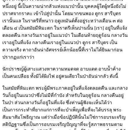
หนึ่งอยู่ นี้เป็นความน่ากลัวแห่งแนวป่านั้น บุคคลผู้ใดผู้หนึ่งยังไม่
ปราศจากราคะ เข้าไปสู่ป่านั้น โดยมากขนพอง ดูกร สารีบุตร
เรานั้นแล ในราตรีที่หนาว ฤดูเหมันต์ตั้งอยู่ระหว่างเดือน ๓ ต่อ
เดือน ๔ เป็นสมัยมีหิมะตก ในราตรีเห็นปานนั้น [เรา] อยู่ในที่แจ้ง
ตลอดคืน กลางวันเราอยู่ในแนวป่า ในเดือนท้ายฤดูร้อน กลางวัน
เราอยู่ในที่แจ้ง กลางคืนเราอยู่ในแนวป่า ดูกร สารีบุตร เป็น
ความจริง คาถาอันน่าอัศจรรย์เล็กน้อยนี้ที่เราไม่ได้ยินมาก่อน
ปรากฏแก่เราว่า
นักปราชญ์ผู้เสาะแสวงหาความหมดจด อาบแดด อาบน้ำค้าง
เป็นคนเปลือย ทั้งมิได้ผิงไฟ อยู่คนเดียวในป่าอันน่ากลัว ดังนี้
ในสมัยที่หิมะตก พระผู้มีพระภาคอยู่ในที่แจ้งตลอดคืน และกลาง
วันก็อยู่ในแนวป่าซึ่งไม่มีที่กำบัง สำหรับในฤดูร้อน กลางคืนอยู่
ในป่า ส่วนกลางวันก็อยู่ในที่แจ้ง ซึ่งท่านผู้ฟังจะเห็นได้ว่า
เป็นการกระทำที่ยากแก่การที่จะบำเพ็ญเพื่อที่จะได้บรรลุ พระ
สัมมาสัมโพธิญาณ แต่ว่าเมื่อข้อปฏิบัตินั้นไม่ใช่การอบรมเจริญ
สติปัฏฐานซึ่งเป็นการอบรมเจริญปัญญาที่จะรู้สภาพธรรมตาม