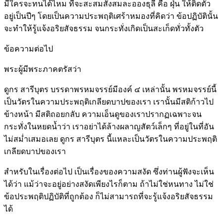
มีใครจะทนได้ไหม ที่จะสะสมสั่งสมละอองธุลี คือ ฝุ่น ให้ติดตัว
อยู่เป็นปีๆ โดยเป็นความประพฤติเศร้าหมองที่คิดว่า ข้อปฏิบัตินั้น
จะทำให้รู้แจ้งอริยสัจธรรม จนกระทั่งเกิดเป็นสะเก็ดทั่วทั้งตัว
ข้อความต่อไป
พระผู้มีพระภาคตรัสว่า
ดูกร สารีบุตร บรรดาพรหมจรรย์มีองค์ ๔ เหล่านั้น พรหมจรรย์นี้
เป็นวัตรในความประพฤติเกลียดบาปของเรา เรานั้นมีสติก้าวไป
ข้างหน้า มีสติถอยกลับ ความเอ็นดูของเราปรากฏเฉพาะจน
กระทั่งในหยดน้ำว่า เราอย่าได้ล้างผลาญสัตว์เล็กๆ ที่อยู่ในที่อัน
ไม่สม่ำเสมอเลย ดูกร สารีบุตร นี้แหละเป็นวัตรในความประพฤติ
เกลียดบาปของเรา
สำหรับในเรื่องต่อไป เป็นเรื่องของความสงัด ซึ่งท่านผู้ฟังจะเห็น
ได้ว่า แม้ว่าจะอยู่อย่างสงัดเพียงไรก็ตาม ถ้าไม่ใช่หนทาง ไม่ใช่
ข้อประพฤติปฏิบัติที่ถูกต้อง ก็ไม่สามารถที่จะรู้แจ้งอริยสัจธรรม
ได้