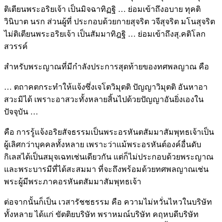
ติเตียนพระอริยเจ้า เป็นมิจฉาทิฏฐิ … ย่อมเข้าถึงอบาย ทุคติ
วินิบาต นรก ส่วนผู้ที่ ประกอบด้วยกายสุจริต วจีสุจริต มโนสุจริต
ไม่ติเตียนพระอริยเจ้า เป็นสัมมาทิฎฐิ … ย่อมเข้าถึงสุ.คติโลก
สวรรค์
สำหรับพระญาณที่มีกำลังประการสุดท้ายของทศพลญาณ คือ
… ตถาคตกระทำให้แจ้งซึ่งเจโตวิมุตติ ปัญญาวิมุตติ อันหาอา
สวะมิได้ เพราะอาสวะทั้งหลายสิ้นไปด้วยปัญญาอันยิ่งเองใน
ปัจจุบัน …
คือ การรู้แจ้งอริยสัจธรรมเป็นพระอรหันตสัมมาสัมพุทธเจ้าเป็น
ผู้เลิศกว่าบุคคลทั้งหลาย เพราะว่าแม้พระอรหันต์องค์อื่นดับ
กิเลสได้เป็นสมุจเฉทเช่นเดียวกัน แต่ก็ไม่ประกอบด้วยพระญาณ
และพระบารมีที่ได้สะสมมา ที่จะถึงพร้อมด้วยทศพลญาณเช่น
พระผู้มีพระภาคอรหันตสัมมาสัมพุทธเจ้า
ต่อจากนั้นก็เป็น เวสารัชชธรรม คือ ความไม่หวั่นไหวในบริษัท
ทั้งหลาย ได้แก่ ขัตติยบริษัท พราหมณ์บริษัท คฤหบดีบริษัท