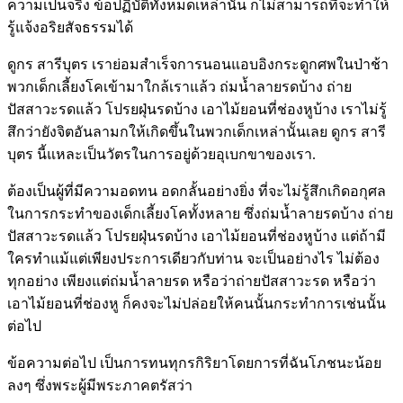
ความเป็นจริง ข้อปฏิบัติทั้งหมดเหล่านั้น ก็ไม่สามารถที่จะทำให้
รู้แจ้งอริยสัจธรรมได้
ดูกร สารีบุตร เราย่อมสำเร็จการนอนแอบอิงกระดูกศพในป่าช้า
พวกเด็กเลี้ยงโคเข้ามาใกล้เราแล้ว ถ่มน้ำลายรดบ้าง ถ่าย
ปัสสาวะรดแล้ว โปรยฝุ่นรดบ้าง เอาไม้ยอนที่ช่องหูบ้าง เราไม่รู้
สึกว่ายังจิตอันลามกให้เกิดขึ้นในพวกเด็กเหล่านั้นเลย ดูกร สารี
บุตร นี้แหละเป็นวัตรในการอยู่ด้วยอุเบกขาของเรา.
ต้องเป็นผู้ที่มีความอดทน อดกลั้นอย่างยิ่ง ที่จะไม่รู้สึกเกิดอกุศล
ในการกระทำของเด็กเลี้ยงโคทั้งหลาย ซึ่งถ่มน้ำลายรดบ้าง ถ่าย
ปัสสาวะรดแล้ว โปรยฝุ่นรดบ้าง เอาไม้ยอนที่ช่องหูบ้าง แต่ถ้ามี
ใครทำแม้แต่เพียงประการเดียวกับท่าน จะเป็นอย่างไร ไม่ต้อง
ทุกอย่าง เพียงแต่ถ่มน้ำลายรด หรือว่าถ่ายปัสสาวะรด หรือว่า
เอาไม้ยอนที่ช่องหู ก็คงจะไม่ปล่อยให้คนนั้นกระทำการเช่นนั้น
ต่อไป
ข้อความต่อไป เป็นการทนทุกรกิริยาโดยการที่ฉันโภชนะน้อย
ลงๆ ซึ่งพระผู้มีพระภาคตรัสว่า