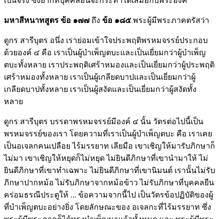
เป็นจริง ซึ่งยากที่บุคคลอื่นจะกระทำได้เสมอกับพระองค์
มหาสีหนาทสูตร ข้อ ๑๗๗
ถึง
ข้อ ๑๘๕
พระผู้มีพระภาคตรัสว่า
ดูกร สารีบุตร อนึ่ง เราย่อมเข้าใจประพฤติพรหมจรรย์ประกอบ
ด้วยองค์ ๔ คือ เราเป็นผู้บำเพ็ญตบะและเป็นเยี่ยมกว่าผู้บำเพ็ญ
ตบะทั้งหลาย เราประพฤติเศร้าหมองและเป็นเยี่ยมกว่าผู้ประพฤติ
เศร้าหมองทั้งหลาย เราเป็นผู้เกลียดบาปและเป็นเยี่ยมกว่าผู้
เกลียดบาปทั้งหลาย เราเป็นผู้สงัดและเป็นเยี่ยมกว่าผู้สงัดทั้ง
หลาย
ดูกร สารีบุตร บรรดาพรหมจรรย์มีองค์ ๔ นั้น วัตรต่อไปนี้เป็น
พรหมจรรย์ของเรา โดยความที่เราเป็นผู้บำเพ็ญตบะ คือ เราเคย
เป็นอเจลกคนเปลือย ไร้มรรยาท เลียมือ เขาเชิญให้มารับภิกษาก็
ไม่มา เขาเชิญให้หยุดก็ไม่หยุด ไม่ยินดีภิกษาที่เขานำมาให้ ไม่
ยินดีภิกษาที่เขาทำเฉพาะ ไม่ยินดีภิกษาที่เขานิมนต์ เรานั้นไม่รับ
ภิกษาปากหม้อ ไม่รับภิกษาจากหม้อข้าว ไม่รับภิกษาที่บุคคลยืน
คร่อมธรณีประตูให้ ... ข้อความจากนี้ไป เป็นวัตรข้อปฏิบัติของผู้
ที่บำเพ็ญตบะอย่างยิ่ง โดยลักษณะของ อเจลกะที่ไร้มรรยาท ซึ่ง