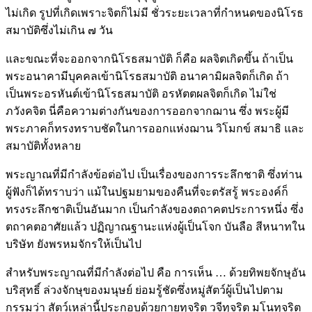
ไม่เกิด รูปที่เกิดเพราะจิตก็ไม่มี ชั่วระยะเวลาที่กำหนดของนิโรธ
สมาบัติซึ่งไม่เกิน ๗ วัน
และขณะที่จะออกจากนิโรธสมาบัติ ก็คือ ผลจิตเกิดขึ้น ถ้าเป็น
พระอนาคามีบุคคลเข้านิโรธสมาบัติ อนาคามิผลจิตก็เกิด ถ้า
เป็นพระอรหันต์เข้านิโรธสมาบัติ อรหัตตผลจิตก็เกิด ไม่ใช่
ภวังคจิต นี่คือความต่างกันของการออกจากฌาน ซึ่ง พระผู้มี
พระภาคก็ทรงทราบชัดในการออกแห่งฌาน วิโมกข์ สมาธิ และ
สมาบัติทั้งหลาย
พระญาณที่มีกำลังข้อต่อไป เป็นเรื่องของการระลึกชาติ ซึ่งท่าน
ผู้ฟังก็ได้ทราบว่า แม้ในปฐมยามของคืนที่จะตรัสรู้ พระองค์ก็
ทรงระลึกชาติเป็นอันมาก เป็นกำลังของตถาคตประการหนึ่ง ซึ่ง
ตถาคตอาศัยแล้ว ปฏิญาณฐานะแห่งผู้เป็นโจก บันลือ สีหนาทใน
บริษัท ยังพรหมจักรให้เป็นไป
สำหรับพระญาณที่มีกำลังต่อไป คือ การเห็น … ด้วยทิพยจักษุอัน
บริสุทธิ์ ล่วงจักษุของมนุษย์ ย่อมรู้ชัดซึ่งหมู่สัตว์ผู้เป็นไปตาม
กรรมว่า สัตว์เหล่านี้ประกอบด้วยกายทุจริต วจีทุจริต มโนทุจริต