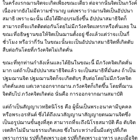
ในครั้งแรกฌานจิตจะเกิดเพียงขณะเดียว ต่อจากนั้นจิตเป็นภวังค์
เนื่องจากยังไม่มีความชำนาญ แต่เพราะว่าฌานจิตเป็นอัปปนา
สมาธิ เพราะฉะนั้น เมื่อได้ฝึกอบรมยิ่งขึ้น อัปปนาสมาธิจิตก็
สามารถที่จะเกิดติดต่อกันโดยไม่มีภวังคจิตแทรกหรือคั่นเลย ใน
ขณะที่อธิษฐานขอให้จิตเป็นฌานตั้งอยู่ ซึ่งแล้วแต่ว่าจะเป็นกี่
ชั่วโมง หรือว่ากี่วัน ในขณะนั้นจะเป็นอัปปนาสมาธิจิตที่เกิดดับ
สืบต่อกันโดยที่ภวังคจิตไม่เกิดคั่น
ขณะที่ทุกท่านกำลังเห็นและได้ยินในขณะนี้ มีภวังคจิตเกิดคั่น
มาก แต่ถ้าเป็นอัปปนาสมาธิจิตแล้ว จะเป็นสมาธิที่มั่นคง ถ้าเป็น
ปฐมฌานจิต ปฐมฌานจิตก็จะเกิดดับๆ สืบต่อโดยไม่มีภวังคจิต
เกิดคั่นเลย แต่เวลาออกจากฌาน ภวังคจิตก็เกิดขึ้น โดยที่ฌาน
จิตดับไป ภวังคจิตเกิดต่อ นั่นคือ การออกจากฌานสมาบัติ
แต่ถ้าเป็นสัญญาเวทยิตนิโรธ คือ ผู้นั้นเป็นพระอนาคามีบุคคล
หรือพระอรหันต์ ซึ่งได้ถึงเนวสัญญานาสัญญายตนฌานจิตซึ่ง
เป็นอรูปฌานขั้นสูงที่สุด สามารถที่จะถึงนิโรธสมาบัติ คือ ดับจิต
เจตสิกไม่มีนามธรรมเกิดเลย ซึ่งในระหว่างนั้นมีแต่รูปที่เกิด
เพราะกรรม รูปที่เกิดเพราะอุตุ รูปที่เกิดเพราะอาหาร และเมื่อจิต