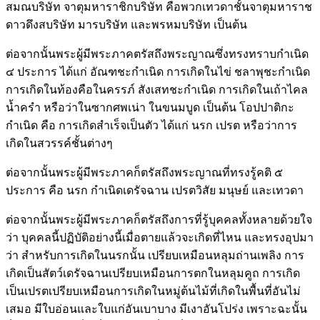
สมณบริษัท จาตุมหาราชิกบริษัท คือพวกเทวดาชั้นจาตุมหาราช
ดาวดึงสบริษัท มารบริษัท และพรหมบริษัท เป็นต้น
ต่อจากนั้นพระผู้มีพระภาคตรัสถึงพระญาณซึ่งทรงทราบกำเนิด
๔ ประการ ได้แก่ อัณฑชะกำเนิด การเกิดในไข่ ชลาพุชะกำเนิด
การเกิดในท้องคือในครรภ์ สังเสทชะกำเนิด การเกิดในเถ้าไคล
น้ำครำ หรือว่าในซากศพเน่า ในขนมบูด เป็นต้น โอปปาติกะ
กำเนิด คือ การเกิดสำเร็จเป็นตัว ได้แก่ นรก เปรต หรือว่าการ
เกิดในสวรรค์ชั้นต่างๆ
ต่อจากนั้นพระผู้มีพระภาคก็ตรัสถึงพระญาณที่ทรงรู้คติ ๕
ประการ คือ นรก กำเนิดเดรัจฉาน เปรตวิสัย มนุษย์ และเทวดา
ต่อจากนั้นพระผู้มีพระภาคก็ตรัสถึงการที่รู้บุคคลทั้งหลายด้วยใจ
ว่า บุคคลนี้ปฏิบัติอย่างนี้เมื่อตายแล้วจะเกิดที่ไหน และทรงอุปมา
ว่า สำหรับการเกิดในนรกนั้น เปรียบเหมือนหลุมถ่านเพลิง การ
เกิดเป็นสัตว์เดรัจฉานเปรียบเหมือนการตกในหลุมคูถ การเกิด
เป็นเปรตเปรียบเหมือนการเกิดในหมู่ต้นไม้ที่เกิดในพื้นที่อันไม่
เสมอ มีใบอ่อนและใบแก่อันเบาบาง มีเงาอันโปร่ง เพราะฉะนั้น