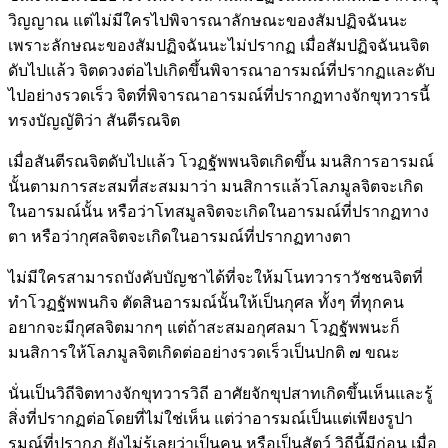
วิญญาณ แต่ไม่มีใครไปพิจารณาลักษณะของสัมปฏิจฉันนะ
เพราะลักษณะของสัมปฏิจฉันนะไม่ปรากฏ เมื่อสัมปฏิจฉันนจิต
ดับไปแล้ว จิตดวงต่อไปเกิดขึ้นพิจารณาอารมณ์ที่ปรากฏและดับ
ไปอย่างรวดเร็ว จิตที่พิจารณาอารมณ์ที่ปรากฏทางจักขุทวารนี้
ทรงบัญญัติว่า สันตีรณจิต
เมื่อสันตีรณจิตดับไปแล้ว โวฏฐัพพนจิตเกิดขึ้น มนสิการอารมณ์
นั้นตามการสะสมที่สะสมมาว่า มนสิการแล้วโลภมูลจิตจะเกิด
ในอารมณ์นั้น หรือว่าโทสมูลจิตจะเกิดในอารมณ์ที่ปรากฏทาง
ตา หรือว่ากุศลจิตจะเกิดในอารมณ์ที่ปรากฏทางตา
ไม่มีใครสามารถบังคับบัญชาได้ที่จะให้มโนทวาราวัชชนจิตที่
ทำโวฏฐัพพนกิจ ตัดสินอารมณ์นั้นให้เป็นกุศล ทั้งๆ ที่ทุกคน
อยากจะมีกุศลจิตมากๆ แต่ถ้าสะสมอกุศลมา โวฏฐัพพนะก็
มนสิการให้โลภมูลจิตเกิดต่ออย่างรวดเร็วเป็นปกติ ๗ ขณะ
นั่นเป็นวิถีจิตทางจักขุทวารวิถี อาศัยจักขุปสาทเกิดขึ้นเห็นและรู้
สิ่งที่ปรากฏต่อโดยที่ไม่ใช่เห็น แต่ว่าอารมณ์เป็นแต่เพียงรูปา
รมณ์ที่ปรากฏ ยังไม่รู้เลยว่าเป็นคน หรือเป็นสัตว์ วิถีนี้มีก่อน เมื่อ