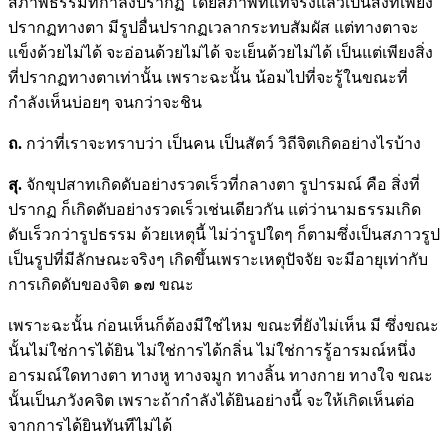
สภาพธรรมที่กำลังปรากฏ โดยสภาพที่แท้จริงแล้วเป็นสิ่งที่เพียง
ปรากฏทางตา มีรูปอื่นปรากฏเวลากระทบสัมผัส แต่ทางตาจะ
แข็งด้วยไม่ได้ จะอ่อนด้วยไม่ได้ จะเย็นด้วยไม่ได้ เป็นแต่เพียงสิ่ง
ที่ปรากฏทางตาเท่านั้น เพราะฉะนั้น น้อมไปที่จะรู้ในขณะที่
กำลังเห็นบ่อยๆ จนกว่าจะชิน
ถ.
กว่าที่เราจะทราบว่า เป็นคน เป็นสัตว์ วิถีจิตเกิดอย่างไรบ้าง
สุ.
จักขุปสาทเกิดดับอย่างรวดเร็วที่กลางตา รูปารมณ์ คือ สิ่งที่
ปรากฏ ก็เกิดดับอย่างรวดเร็วเช่นเดียวกัน แต่ว่านามธรรมเกิด
ดับเร็วกว่ารูปธรรม ด้วยเหตุนี้ ไม่ว่ารูปใดๆ ก็ตามซึ่งเป็นสภาวรูป
เป็นรูปที่มีลักษณะจริงๆ เกิดขึ้นเพราะเหตุปัจจัย จะมีอายุเท่ากับ
การเกิดดับของจิต ๑๗ ขณะ
เพราะฉะนั้น ก่อนเห็นก็ต้องมีใช่ไหม ขณะที่ยังไม่เห็น มี ซึ่งขณะ
นั้นไม่ใช่การได้ยิน ไม่ใช่การได้กลิ่น ไม่ใช่การรู้อารมณ์หนึ่ง
อารมณ์ใดทางตา ทางหู ทางจมูก ทางลิ้น ทางกาย ทางใจ ขณะ
นั้นเป็นภวังคจิต เพราะถ้ากำลังได้ยินอย่างนี้ จะให้เกิดเห็นต่อ
จากการได้ยินทันทีไม่ได้