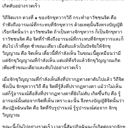
เกิดดับอย่างรวดเร็ว
วิถีจิตแรก ดวงที่ ๑ ของจักขุทวารวิถี กระทำอาวัชชนจิต คือ
รำพึงถึงอารมณ์ที่กระทบที่จักขุทวาร ด้วยเหตุนั้นจึงทรงบัญญัติ
เรียกจิตนั้นว่า อาวัชชนจิต ถ้าเป็นทางจักขุทวาร ก็เป็นจักขุทวา
ราวัชชนจิต คือ จิตที่รำพึงถึงอารมณ์ที่กระทบที่จักขุทวารและก็
ดับไป เร็วที่สุด ชั่วขณะเดียว เมื่อดับแล้วเป็นปัจจัยให้จักขุ
วิญญาณ คือ จิตเห็น เดี๋ยวนี้ที่กำลังเห็น ในขณะนี้ดูเหมือนว่ามี
แต่จักขุวิญญาณที่กำลังเห็น แต่แท้ที่จริงแล้วจักขุวิญญาณเกิด
เพียงชั่วขณะเดียวและดับไปอย่างรวดเร็ว
เมื่อจักขุวิญญาณที่กำลังเห็นสิ่งที่ปรากฏทางตาดับไปแล้ว วิถีจิต
ซึ่งเป็น จักขุทวารวิถี คือ จิตที่รู้สิ่งที่ปรากฏทางตา แม้ว่าไม่เห็น
แต่ก็รู้อารมณ์คือสิ่งที่ปรากฏทางตาที่ยังไม่ดับ เกิดขึ้นรับ คือ รู้
อารมณ์นั้นต่อจากจิตที่เห็น เพราะฉะนั้น จึงทรงบัญญัติจิตนั้นว่า
สัมปฏิจฉันนจิต คือ จิตที่รับรูปารมณ์ รู้รูปารมณ์ต่อจาก จักขุ
วิญญาณ
ขณะนี้เป็นไปอย่างรวดเร็ว เวลานี้สัมปฏิจฉันนะก็เกิดต่อจากจักขุ