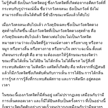
ไม่รู้ทันที ยังเป็นภวังคจิตอยู่ ซึ่งภวังคจิตที่เกิดต่อจากอตีตภวังค์ที่
กระทบกับรูปารมณ์นั้น ชื่อว่าภวังคจลนะ ยังเป็นภวังค์ ยังไม่
สามารถที่จะเห็นได้ทันที นี่ชั่วอีกขณะหนึ่งแล้วก็ดับไป
เมื่อภวังคจลนะดับไปแล้ว ภวังคุปัจเฉทะซึ่งเป็นภวังคจิตดวง
สุดท้ายก็เกิดขึ้น เมื่อภวังคจิตที่เป็นภวังคจิตดวงสุดท้าย คือ
ภวังคุปัจเฉทะดับไปแล้ว จิตดวงต่อไปจะไม่เป็นภวังคจิต
หมายความว่าจะเป็นจิตที่รู้อารมณ์ทางตา หรือทางหู หรือทาง
จมูก หรือทางลิ้น หรือทางกาย หรือทางใจ เพราะฉะนั้น ตั้งแต่
เกิดจนกระทั่งจุติ คือ ตาย จะต้องแยกให้รู้ลักษณะของจิตว่า
ขณะที่ไม่ได้เห็น ไม่ได้ยิน ไม่ได้กลิ่น ไม่ได้ลิ้มรส ไม่รู้สิ่งที่
กระทบสัมผัสกาย ไม่คิดนึก แต่จิตก็เกิดดับ คือ หลังจากที่ปฏิสนธิ
แล้วก็มีภวังคจิตซึ่งเกิดดับคั่นกับการเห็น การได้ยิน การได้กลิ่น
การรู้รส การรู้สิ่งที่กระทบสัมผัสกาย และการคิดนึก อยู่ตลอด
เวลา
ในขณะนี้เองภวังคจิตก็มีคั่นอยู่ แต่ไม่ปรากฏเลย เสมือนกับว่ามี
การเห็นตลอดเวลา และก็มีได้ยินสลับเป็นครั้งคราว ที่เป็นอย่างนี้
ก็เพราะจิตเกิดดับอย่างรวดเร็วจนปรากฏเหมือนกับว่ามีหลายๆ