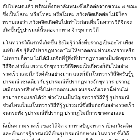
ดับไปหมดแล้ว พร้อมทั้งตทาลัมพนะซึ่งเกิดต่อจากชวนะ ๗ ขณะ
ซึ่งเป็นโลภะ หรือโทสะ หรือโมหะ ภวังคจิตเกิดต่อ ไม่มีใคร
ทราบเลยว่า ภวังคจิตเกิดดับไปเท่าไรก่อนที่มโนทวารวิถีจิตจะ
เกิดขึ้นรู้รูปารมณ์นั้นต่อจากทาง จักขุทวารวิถี
มโนทวารวิถีแรกที่เกิดขึ้น ยังไม่รู้ว่าสิ่งที่ปรากฏเป็นอะไร เพียง
แต่รับ คือ รู้สิ่งที่ปรากฏทางตาไม่ให้ขาดตอน ท่านจะทราบหรือ
ไม่ทราบก็ตาม ไม่ได้มีแต่จิตที่รู้สิ่งที่ปรากฏทางตาเป็นจักขุทวาร
วิถีจิตเท่านั้น เพราะจักขุทวารวิถีจิตจะเป็นกี่ดวงก็ดับไปอย่าง
รวดเร็ว และมีภวังค์คั่นอย่างมาก และก็มีมโนทวารวิถีจิตรับรู้รู
ปารมณ์ เช่นเดียวกับรูปารมณ์ที่ปรากฏทางจักขุทวาร ปรากฏ
เสมือนการสืบต่อซึ่งไม่ขาดตอนเลย จนกระทั่งเวลานี้ท่านไม่
สามารถจะแยกได้ว่า ช่วงไหนเป็นปัญจทวารวิถีที่รู้ รูปารมณ์
ช่วงไหนเป็นมโนทวารวิถีที่รู้รูปารมณ์ซึ่งสืบต่อกันอย่างรวดเร็ว
จนกระทั่ง รูปารมณ์ที่ปรากฏ ปรากฏไม่มีการขาดตอนเลย
นี่เป็นความรวดเร็วของวิถีจิต จากทางปัญจทวาร เป็นภวังคจิต
และเป็นการรู้อารมณ์ที่เป็นรูปารมณ์ต่อทางมโนทวาร ซึ่งวิถี