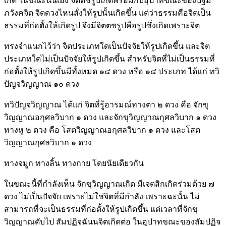
เกิด ในขณะนั้นเอง จิตตชรูปเกิดพร้อมกับอุปาทขณะของปฐม
ภวังคจิต จิตดวงไหนสั่งให้รูปนั้นเกิดขึ้น แต่ว่าธรรมคือจิตเป็น
ธรรมที่ก่อตั้งให้เกิดรูป จึงมีจิตตชรูปคือรูปซึ่งเกิดเพราะจิต
ทรงจำแนกไว้ว่า จิตประเภทใดเป็นปัจจัยให้รูปเกิดขึ้น และจิต
ประเภทใดไม่เป็นปัจจัยให้รูปเกิดขึ้น สำหรับจิตที่ไม่เป็นธรรมที่
ก่อตั้งให้รูปเกิดขึ้นมีทั้งหมด ๑๔ ดวง หรือ ๑๔ ประเภท ได้แก่ ทวิ
ปัญจวิญญาณ ๑๐ ดวง
ทวิปัญจวิญญาณ ได้แก่ จิตที่รู้อารมณ์ทางตา ๒ ดวง คือ จักขุ
วิญญาณอกุศลวิบาก ๑ ดวง และจักขุวิญญาณกุศลวิบาก ๑ ดวง
ทางหู ๒ ดวง คือ โสตวิญญาณอกุศลวิบาก ๑ ดวง และโสต
วิญญาณกุศลวิบาก ๑ ดวง
ทางจมูก ทางลิ้น ทางกาย โดยนัยเดียวกัน
ในขณะนี้ที่กำลังเห็น จักขุวิญญาณเกิด มีเจตสิกเกิดร่วมด้วย ๗
ดวง ไม่เป็นปัจจัย เพราะไม่ใช่จิตที่มีกำลัง เพราะฉะนั้น ไม่
สามารถที่จะเป็นธรรมที่ก่อตั้งให้รูปเกิดขึ้น แต่เวลาที่จักขุ
วิญญาณดับไป สัมปฏิจฉันนจิตเกิดต่อ ในอุปาทขณะของสัมปฏิจ