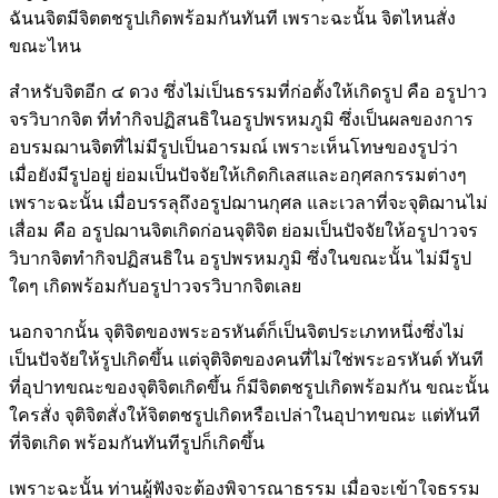
ฉันนจิตมีจิตตชรูปเกิดพร้อมกันทันที เพราะฉะนั้น จิตไหนสั่ง
ขณะไหน
สำหรับจิตอีก ๔ ดวง ซึ่งไม่เป็นธรรมที่ก่อตั้งให้เกิดรูป คือ อรูปาว
จรวิบากจิต ที่ทำกิจปฏิสนธิในอรูปพรหมภูมิ ซึ่งเป็นผลของการ
อบรมฌานจิตที่ไม่มีรูปเป็นอารมณ์ เพราะเห็นโทษของรูปว่า
เมื่อยังมีรูปอยู่ ย่อมเป็นปัจจัยให้เกิดกิเลสและอกุศลกรรมต่างๆ
เพราะฉะนั้น เมื่อบรรลุถึงอรูปฌานกุศล และเวลาที่จะจุติฌานไม่
เสื่อม คือ อรูปฌานจิตเกิดก่อนจุติจิต ย่อมเป็นปัจจัยให้อรูปาวจร
วิบากจิตทำกิจปฏิสนธิใน อรูปพรหมภูมิ ซึ่งในขณะนั้น ไม่มีรูป
ใดๆ เกิดพร้อมกับอรูปาวจรวิบากจิตเลย
นอกจากนั้น จุติจิตของพระอรหันต์ก็เป็นจิตประเภทหนึ่งซึ่งไม่
เป็นปัจจัยให้รูปเกิดขึ้น แต่จุติจิตของคนที่ไม่ใช่พระอรหันต์ ทันที
ที่อุปาทขณะของจุติจิตเกิดขึ้น ก็มีจิตตชรูปเกิดพร้อมกัน ขณะนั้น
ใครสั่ง จุติจิตสั่งให้จิตตชรูปเกิดหรือเปล่าในอุปาทขณะ แต่ทันที
ที่จิตเกิด พร้อมกันทันทีรูปก็เกิดขึ้น
เพราะฉะนั้น ท่านผู้ฟังจะต้องพิจารณาธรรม เมื่อจะเข้าใจธรรม