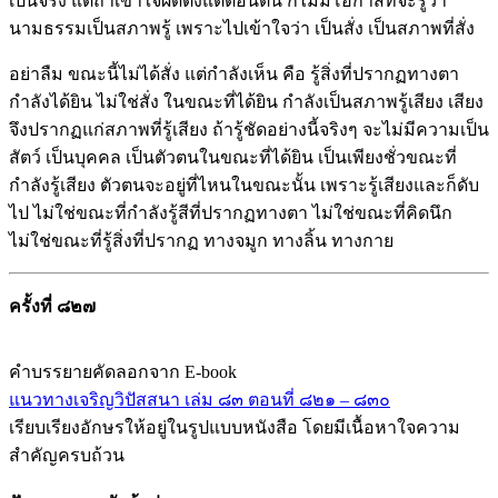
เป็นจริง แต่ถ้าเข้าใจผิดตั้งแต่ตอนต้น ก็ไม่มีโอกาสที่จะรู้ว่า
นามธรรมเป็นสภาพรู้ เพราะไปเข้าใจว่า เป็นสั่ง เป็นสภาพที่สั่ง
อย่าลืม ขณะนี้ไม่ได้สั่ง แต่กำลังเห็น คือ รู้สิ่งที่ปรากฏทางตา
กำลังได้ยิน ไม่ใช่สั่ง ในขณะที่ได้ยิน กำลังเป็นสภาพรู้เสียง เสียง
จึงปรากฏแก่สภาพที่รู้เสียง ถ้ารู้ชัดอย่างนี้จริงๆ จะไม่มีความเป็น
สัตว์ เป็นบุคคล เป็นตัวตนในขณะที่ได้ยิน เป็นเพียงชั่วขณะที่
กำลังรู้เสียง ตัวตนจะอยู่ที่ไหนในขณะนั้น เพราะรู้เสียงและก็ดับ
ไป ไม่ใช่ขณะที่กำลังรู้สีที่ปรากฏทางตา ไม่ใช่ขณะที่คิดนึก
ไม่ใช่ขณะที่รู้สิ่งที่ปรากฏ ทางจมูก ทางลิ้น ทางกาย
ครั้งที่ ๘๒๗
คำบรรยายคัดลอกจาก E-book
แนวทางเจริญวิปัสสนา เล่ม ๘๓ ตอนที่ ๘๒๑ – ๘๓๐
เรียบเรียงอักษรให้อยู่ในรูปแบบหนังสือ โดยมีเนื้อหาใจความ
สำคัญครบถ้วน